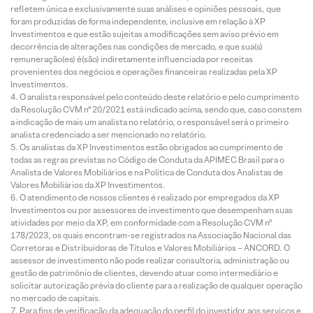
refletem única e exclusivamente suas análises e opiniões pessoais, que
foram produzidas de forma independente, inclusive em relação à XP
Investimentos e que estão sujeitas a modificações sem aviso prévio em
decorrência de alterações nas condições de mercado, e que sua(s)
remuneração(es) é(são) indiretamente influenciada por receitas
provenientes dos negócios e operações financeiras realizadas pela XP
Investimentos.
O analista responsável pelo conteúdo deste relatório e pelo cumprimento
da Resolução CVM nº 20/2021 está indicado acima, sendo que, caso constem
a indicação de mais um analista no relatório, o responsável será o primeiro
analista credenciado a ser mencionado no relatório.
Os analistas da XP Investimentos estão obrigados ao cumprimento de
todas as regras previstas no Código de Conduta da APIMEC Brasil para o
Analista de Valores Mobiliários e na Política de Conduta dos Analistas de
Valores Mobiliários da XP Investimentos.
O atendimento de nossos clientes é realizado por empregados da XP
Investimentos ou por assessores de investimento que desempenham suas
atividades por meio da XP, em conformidade com a Resolução CVM nº
178/2023, os quais encontram-se registrados na Associação Nacional das
Corretoras e Distribuidoras de Títulos e Valores Mobiliários – ANCORD. O
assessor de investimento não pode realizar consultoria, administração ou
gestão de patrimônio de clientes, devendo atuar como intermediário e
solicitar autorização prévia do cliente para a realização de qualquer operação
no mercado de capitais.
Para fins de verificação da adequação do perfil do investidor aos serviços e