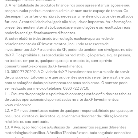
A rentabilidade de produtos financeiros pode apresentar variações e seu
preço ou valor pode aumentar ou diminuir num curto espaço de tempo. Os
desempenhos anteriores não são necessariamente indicativos de resultados
futuros. A rentabilidade divulgada não é líquida de impostos. As informações
presentes neste material são baseadas em simulações e os resultados reais
poderão ser significativamente diferentes.
Este relatório é destinado à circulação exclusiva para a rede de
relacionamento da XP Investimentos, incluindo assessores de
investimentos da XP e clientes da XP, podendo também ser divulgado no site
da XP. Fica proibida sua reprodução ou redistribuição para qualquer pessoa,
no todo ou em parte, qualquer que seja o propósito, sem o prévio
consentimento expresso da XP Investimentos.
0800 77 20202. A Ouvidoria da XP Investimentos tem a missão de servir
de canal de contato sempre que os clientes que não se sentirem satisfeitos
com as soluções dadas pela empresa aos seus problemas. O contato pode
ser realizado por meio do telefone: 0800 722 3710.
O custo da operação e a política de cobrança estão definidos nas tabelas
de custos operacionais disponibilizadas no site da XP Investimentos:
www.xpi.com.br.
A XP Investimentos se exime de qualquer responsabilidade por quaisquer
prejuízos, diretos ou indiretos, que venham a decorrer da utilização deste
relatório ou seu conteúdo.
A Avaliação Técnica e a Avaliação de Fundamentos seguem diferentes
metodologias de análise. A Análise Técnica é executada seguindo conceitos