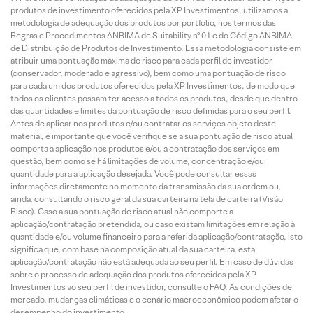
produtos de investimento oferecidos pela XP Investimentos, utilizamos a
metodologia de adequação dos produtos por portfólio, nos termos das
Regras e Procedimentos ANBIMA de Suitability nº 01 e do Código ANBIMA
de Distribuição de Produtos de Investimento. Essa metodologia consiste em
atribuir uma pontuação máxima de risco para cada perfil de investidor
(conservador, moderado e agressivo), bem como uma pontuação de risco
para cada um dos produtos oferecidos pela XP Investimentos, de modo que
todos os clientes possam ter acesso a todos os produtos, desde que dentro
das quantidades e limites da pontuação de risco definidas para o seu perfil.
Antes de aplicar nos produtos e/ou contratar os serviços objeto deste
material, é importante que você verifique se a sua pontuação de risco atual
comporta a aplicação nos produtos e/ou a contratação dos serviços em
questão, bem como se há limitações de volume, concentração e/ou
quantidade para a aplicação desejada. Você pode consultar essas
informações diretamente no momento da transmissão da sua ordem ou,
ainda, consultando o risco geral da sua carteira na tela de carteira (Visão
Risco). Caso a sua pontuação de risco atual não comporte a
aplicação/contratação pretendida, ou caso existam limitações em relação à
quantidade e/ou volume financeiro para a referida aplicação/contratação, isto
significa que, com base na composição atual da sua carteira, esta
aplicação/contratação não está adequada ao seu perfil. Em caso de dúvidas
sobre o processo de adequação dos produtos oferecidos pela XP
Investimentos ao seu perfil de investidor, consulte o FAQ. As condições de
mercado, mudanças climáticas e o cenário macroeconômico podem afetar o
desempenho do investimento.