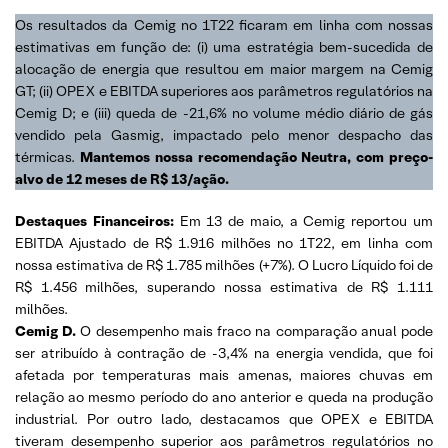
Os resultados da Cemig no 1T22 ficaram em linha com nossas
estimativas em função de: (i) uma estratégia bem-sucedida de
alocação de energia que resultou em maior margem na Cemig
GT; (ii) OPEX e EBITDA superiores aos parâmetros regulatórios na
Cemig D; e (iii) queda de -21,6% no volume médio diário de gás
vendido pela Gasmig, impactado pelo menor despacho das
térmicas.
Mantemos nossa recomendação Neutra, com preço-
alvo de 12 meses de R$ 13/ação.
Destaques Financeiros:
Em 13 de maio, a Cemig reportou um
EBITDA Ajustado de R$ 1.916 milhões no 1T22, em linha com
nossa estimativa de R$ 1.785 milhões (+7%). O Lucro Líquido foi de
R$ 1.456 milhões, superando nossa estimativa de R$ 1.111
milhões.
Cemig D.
O desempenho mais fraco na comparação anual pode
ser atribuído à contração de -3,4% na energia vendida, que foi
afetada por temperaturas mais amenas, maiores chuvas em
relação ao mesmo período do ano anterior e queda na produção
industrial. Por outro lado, destacamos que OPEX e EBITDA
tiveram desempenho superior aos parâmetros regulatórios no