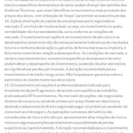
eventos específicos da empresa e do setor, podem divergir das opiniões dos
Analistas Técnicos, que visam identificar os movimentos mais prováveis dos
preços dos ativos, com utilização de “stops” para limitar as possíveis perdas.
Ação é uma fração do capital de uma empresa que é negociada no
mercado. É um título de renda variável, ou seja, um investimento no qual a
rentabilidade não é preestabelecida, varia conforme as cotações de
mercado. O investimento em ações é um investimento de alto risco e os
desempenhos anteriores não são necessariamente indicativos de resultados
futuros e nenhuma declaração ou garantia, de forma expressa ou implícita, é
feita neste material em relação a desempenhos. As condições de mercado, o
cenário macroeconômico, os eventos específicos da empresa e do setor
podem afetar o desempenho do investimento, podendo resultar até mesmo
em significativas perdas patrimoniais. A duração recomendada para o
investimento é de médio-longo prazo. Não há quaisquer garantias sobre o
patrimônio do cliente neste tipo de produto.
O investimento em opções é preferencialmente indicado para
investidores de perfil agressivo, de acordo com a política de suitability
praticada pela XP Investimentos. No mercado de opções, são negociados
direitos de compra ou venda de um bem por preço fixado em data futura,
devendo o adquirente do direito negociado pagar um prêmio ao vendedor tal
como num acordo seguro. As operações com esses derivativos são
consideradas de risco muito alto por apresentarem altas relações de risco e
retorno e algumas posições apresentarem a possibilidade de perdas
superiores ao capital investido. A duração recomendada para o investimento