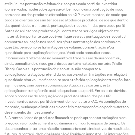
atribuir uma pontuação máxima de risco para cada perfil de investidor
(conservador, moderado e agressivo), bem como uma pontuação de risco
para cada um dos produtos oferecidos pela XP Investimentos, de modo que
todos os clientes possam ter acesso a todos os produtos, desde que dentro
das quantidades e limites da pontuação de risco definidas para o seu perfil.
Antes de aplicar nos produtos e/ou contratar os serviços objeto deste
material, é importante que você verifique se a sua pontuação de risco atual
comporta a aplicação nos produtos e/ou a contratação dos serviços em
questão, bem como se há limitações de volume, concentração e/ou
quantidade para a aplicação desejada. Você pode consultar essas
informações diretamente no momento da transmissão da sua ordem ou,
ainda, consultando o risco geral da sua carteira na tela de carteira (Visão
Risco). Caso a sua pontuação de risco atual não comporte a
aplicação/contratação pretendida, ou caso existam limitações em relação à
quantidade e/ou volume financeiro para a referida aplicação/contratação, isto
significa que, com base na composição atual da sua carteira, esta
aplicação/contratação não está adequada ao seu perfil. Em caso de dúvidas
sobre o processo de adequação dos produtos oferecidos pela XP
Investimentos ao seu perfil de investidor, consulte o FAQ. As condições de
mercado, mudanças climáticas e o cenário macroeconômico podem afetar o
desempenho do investimento.
A rentabilidade de produtos financeiros pode apresentar variações e seu
preço ou valor pode aumentar ou diminuir num curto espaço de tempo. Os
desempenhos anteriores não são necessariamente indicativos de resultados
futuros. A rentabilidade divulgada não é líquida de impostos. As informações