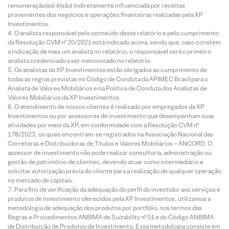
remuneração(es) é(são) indiretamente influenciada por receitas
provenientes dos negócios e operações financeiras realizadas pela XP
Investimentos.
O analista responsável pelo conteúdo deste relatório e pelo cumprimento
da Resolução CVM nº 20/2021 está indicado acima, sendo que, caso constem
a indicação de mais um analista no relatório, o responsável será o primeiro
analista credenciado a ser mencionado no relatório.
Os analistas da XP Investimentos estão obrigados ao cumprimento de
todas as regras previstas no Código de Conduta da APIMEC Brasil para o
Analista de Valores Mobiliários e na Política de Conduta dos Analistas de
Valores Mobiliários da XP Investimentos.
O atendimento de nossos clientes é realizado por empregados da XP
Investimentos ou por assessores de investimento que desempenham suas
atividades por meio da XP, em conformidade com a Resolução CVM nº
178/2023, os quais encontram-se registrados na Associação Nacional das
Corretoras e Distribuidoras de Títulos e Valores Mobiliários – ANCORD. O
assessor de investimento não pode realizar consultoria, administração ou
gestão de patrimônio de clientes, devendo atuar como intermediário e
solicitar autorização prévia do cliente para a realização de qualquer operação
no mercado de capitais.
Para fins de verificação da adequação do perfil do investidor aos serviços e
produtos de investimento oferecidos pela XP Investimentos, utilizamos a
metodologia de adequação dos produtos por portfólio, nos termos das
Regras e Procedimentos ANBIMA de Suitability nº 01 e do Código ANBIMA
de Distribuição de Produtos de Investimento. Essa metodologia consiste em