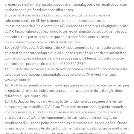
presentes neste material são baseadas em simulações e os resultados reais
poderão ser significativamente diferentes.
Este relatório é destinado à circulação exclusiva para a rede de
relacionamento da XP Investimentos, incluindo assessores de
investimentos da XP e clientes da XP, podendo também ser divulgado no site
da XP. Fica proibida sua reprodução ou redistribuição para qualquer pessoa,
no todo ou em parte, qualquer que seja o propósito, sem o prévio
consentimento expresso da XP Investimentos.
0800 77 20202. A Ouvidoria da XP Investimentos tem a missão de servir
de canal de contato sempre que os clientes que não se sentirem satisfeitos
com as soluções dadas pela empresa aos seus problemas. O contato pode
ser realizado por meio do telefone: 0800 722 3710.
O custo da operação e a política de cobrança estão definidos nas tabelas
de custos operacionais disponibilizadas no site da XP Investimentos:
www.xpi.com.br.
A XP Investimentos se exime de qualquer responsabilidade por quaisquer
prejuízos, diretos ou indiretos, que venham a decorrer da utilização deste
relatório ou seu conteúdo.
A Avaliação Técnica e a Avaliação de Fundamentos seguem diferentes
metodologias de análise. A Análise Técnica é executada seguindo conceitos
como tendência, suporte, resistência, candles, volumes, médias móveis
entre outros. Já a Análise Fundamentalista utiliza como informação os
resultados divulgados pelas companhias emissoras e suas projeções. Desta
forma, as opiniões dos Analistas Fundamentalistas, que buscam os melhores
retornos dadas as condições de mercado, o cenário macroeconômico e os