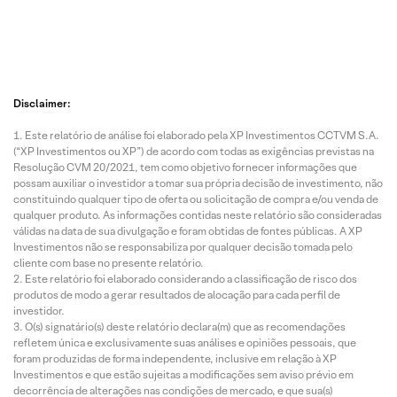
Disclaimer:
Este relatório de análise foi elaborado pela XP Investimentos CCTVM S.A.
(“XP Investimentos ou XP”) de acordo com todas as exigências previstas na
Resolução CVM 20/2021, tem como objetivo fornecer informações que
possam auxiliar o investidor a tomar sua própria decisão de investimento, não
constituindo qualquer tipo de oferta ou solicitação de compra e/ou venda de
qualquer produto. As informações contidas neste relatório são consideradas
válidas na data de sua divulgação e foram obtidas de fontes públicas. A XP
Investimentos não se responsabiliza por qualquer decisão tomada pelo
cliente com base no presente relatório.
Este relatório foi elaborado considerando a classificação de risco dos
produtos de modo a gerar resultados de alocação para cada perfil de
investidor.
O(s) signatário(s) deste relatório declara(m) que as recomendações
refletem única e exclusivamente suas análises e opiniões pessoais, que
foram produzidas de forma independente, inclusive em relação à XP
Investimentos e que estão sujeitas a modificações sem aviso prévio em
decorrência de alterações nas condições de mercado, e que sua(s)