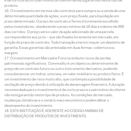
é de curto prazo e o patrimônio do cliente não está garantido neste tipo de
produto.
O investimento em termos são contratos para compra ou a venda de uma
determinada quantidade de ações, a um preço fixado, para liquidação em
prazo determinado. O prazo do contrato a Termo é livremente escolhido
pelos investidores, obedecendo o prazo mínimo de 16 dias e máximo de 999
dias corridos. O preço será o valor da ação adicionado de uma parcela
correspondente aos juros – que são fixados livremente em mercado, em
função do prazo do contrato. Toda transação a termo requer um depósito de
garantia. Essas garantias são prestadas em duas formas: cobertura ou
margem.
O investimento em Mercados Futuros embute riscos de perdas
patrimoniais significativos. Commodity é um objeto ou determinante de
preço de um contrato futuro ou outro instrumento derivativo, podendo
consubstanciar um índice, uma taxa, um valor mobiliário ou produto físico. É
um investimento de risco muito alto, que contempla a possibilidade de
oscilação de preço devido à utilização de alavancagem financeira. A duração
recomendada para o investimento é de curto prazo e o patrimônio do cliente
não está garantido neste tipo de produto. As condições de mercado,
mudanças climáticas e o cenário macroeconômico podem afetar o
desempenho do investimento.
ESTA INSTITUIÇÃO É ADERENTE AO CÓDIGO ANBIMA DE
DISTRIBUIÇÃO DE PRODUTOS DE INVESTIMENTO.