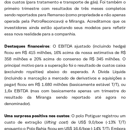
dos custos (para tratamento e transporte de gás). Foi também o
primeiro trimestre com resultados de três meses completos
sendo reportados para Remanso (como propriedade e não apenas
operada pela PetroReconcavo) e Miranga. Acreditamos que os
investidores ainda estão ajustando seus modelos para refletir
essa nova realidade para a companhia.
Destaques financeiros
: O EBITDA ajustado (incluindo hedge)
ficou em R$ 415 milhões, 16% acima da nossa estimativa de R$
358 milhões e 20% acima do consenso de R$ 345 milhões. O
principal motivo para a superação foi o resultado de custos caixa
(excluindo royalties) abaixo do esperado. A Dívida Líquida
(incluindo a marcação a mercado de derivativos e aquisições a
pagar) ficou em R$ 1.680 milhões (basicamente estável T/T), ou
1,6x EBITDA (mas com basicamente apenas um trimestre do
resultado da Miranga sendo reportado até agora no
denominador).
Uma surpresa positiva nos custos
: O polo Potiguar registrou um
custo de extração (
lifting cost
) de US$ 9,0/boe (-13% T/T)
enquanto o Polo Bahia ficou em US$ 16,6/boe (-14% T/T). Embora