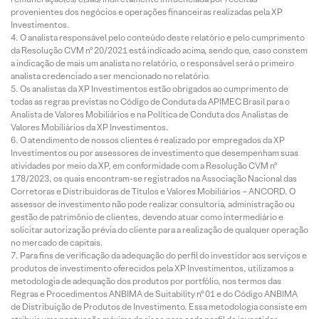
provenientes dos negócios e operações financeiras realizadas pela XP
Investimentos.
O analista responsável pelo conteúdo deste relatório e pelo cumprimento
da Resolução CVM nº 20/2021 está indicado acima, sendo que, caso constem
a indicação de mais um analista no relatório, o responsável será o primeiro
analista credenciado a ser mencionado no relatório.
Os analistas da XP Investimentos estão obrigados ao cumprimento de
todas as regras previstas no Código de Conduta da APIMEC Brasil para o
Analista de Valores Mobiliários e na Política de Conduta dos Analistas de
Valores Mobiliários da XP Investimentos.
O atendimento de nossos clientes é realizado por empregados da XP
Investimentos ou por assessores de investimento que desempenham suas
atividades por meio da XP, em conformidade com a Resolução CVM nº
178/2023, os quais encontram-se registrados na Associação Nacional das
Corretoras e Distribuidoras de Títulos e Valores Mobiliários – ANCORD. O
assessor de investimento não pode realizar consultoria, administração ou
gestão de patrimônio de clientes, devendo atuar como intermediário e
solicitar autorização prévia do cliente para a realização de qualquer operação
no mercado de capitais.
Para fins de verificação da adequação do perfil do investidor aos serviços e
produtos de investimento oferecidos pela XP Investimentos, utilizamos a
metodologia de adequação dos produtos por portfólio, nos termos das
Regras e Procedimentos ANBIMA de Suitability nº 01 e do Código ANBIMA
de Distribuição de Produtos de Investimento. Essa metodologia consiste em