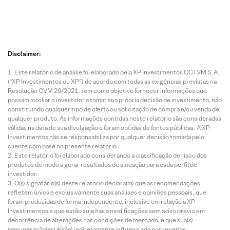
Disclaimer:
Este relatório de análise foi elaborado pela XP Investimentos CCTVM S.A.
(“XP Investimentos ou XP”) de acordo com todas as exigências previstas na
Resolução CVM 20/2021, tem como objetivo fornecer informações que
possam auxiliar o investidor a tomar sua própria decisão de investimento, não
constituindo qualquer tipo de oferta ou solicitação de compra e/ou venda de
qualquer produto. As informações contidas neste relatório são consideradas
válidas na data de sua divulgação e foram obtidas de fontes públicas. A XP
Investimentos não se responsabiliza por qualquer decisão tomada pelo
cliente com base no presente relatório.
Este relatório foi elaborado considerando a classificação de risco dos
produtos de modo a gerar resultados de alocação para cada perfil de
investidor.
O(s) signatário(s) deste relatório declara(m) que as recomendações
refletem única e exclusivamente suas análises e opiniões pessoais, que
foram produzidas de forma independente, inclusive em relação à XP
Investimentos e que estão sujeitas a modificações sem aviso prévio em
decorrência de alterações nas condições de mercado, e que sua(s)
remuneração(es) é(são) indiretamente influenciada por receitas