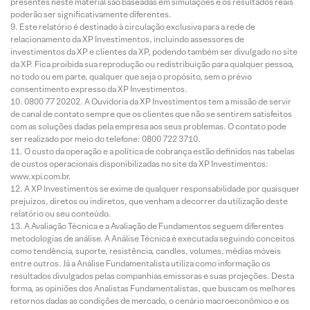
presentes neste material são baseadas em simulações e os resultados reais
poderão ser significativamente diferentes.
Este relatório é destinado à circulação exclusiva para a rede de
relacionamento da XP Investimentos, incluindo assessores de
investimentos da XP e clientes da XP, podendo também ser divulgado no site
da XP. Fica proibida sua reprodução ou redistribuição para qualquer pessoa,
no todo ou em parte, qualquer que seja o propósito, sem o prévio
consentimento expresso da XP Investimentos.
0800 77 20202. A Ouvidoria da XP Investimentos tem a missão de servir
de canal de contato sempre que os clientes que não se sentirem satisfeitos
com as soluções dadas pela empresa aos seus problemas. O contato pode
ser realizado por meio do telefone: 0800 722 3710.
O custo da operação e a política de cobrança estão definidos nas tabelas
de custos operacionais disponibilizadas no site da XP Investimentos:
www.xpi.com.br.
A XP Investimentos se exime de qualquer responsabilidade por quaisquer
prejuízos, diretos ou indiretos, que venham a decorrer da utilização deste
relatório ou seu conteúdo.
A Avaliação Técnica e a Avaliação de Fundamentos seguem diferentes
metodologias de análise. A Análise Técnica é executada seguindo conceitos
como tendência, suporte, resistência, candles, volumes, médias móveis
entre outros. Já a Análise Fundamentalista utiliza como informação os
resultados divulgados pelas companhias emissoras e suas projeções. Desta
forma, as opiniões dos Analistas Fundamentalistas, que buscam os melhores
retornos dadas as condições de mercado, o cenário macroeconômico e os