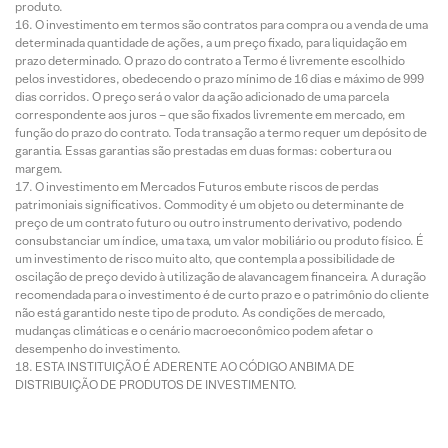
produto.
O investimento em termos são contratos para compra ou a venda de uma
determinada quantidade de ações, a um preço fixado, para liquidação em
prazo determinado. O prazo do contrato a Termo é livremente escolhido
pelos investidores, obedecendo o prazo mínimo de 16 dias e máximo de 999
dias corridos. O preço será o valor da ação adicionado de uma parcela
correspondente aos juros – que são fixados livremente em mercado, em
função do prazo do contrato. Toda transação a termo requer um depósito de
garantia. Essas garantias são prestadas em duas formas: cobertura ou
margem.
O investimento em Mercados Futuros embute riscos de perdas
patrimoniais significativos. Commodity é um objeto ou determinante de
preço de um contrato futuro ou outro instrumento derivativo, podendo
consubstanciar um índice, uma taxa, um valor mobiliário ou produto físico. É
um investimento de risco muito alto, que contempla a possibilidade de
oscilação de preço devido à utilização de alavancagem financeira. A duração
recomendada para o investimento é de curto prazo e o patrimônio do cliente
não está garantido neste tipo de produto. As condições de mercado,
mudanças climáticas e o cenário macroeconômico podem afetar o
desempenho do investimento.
ESTA INSTITUIÇÃO É ADERENTE AO CÓDIGO ANBIMA DE
DISTRIBUIÇÃO DE PRODUTOS DE INVESTIMENTO.