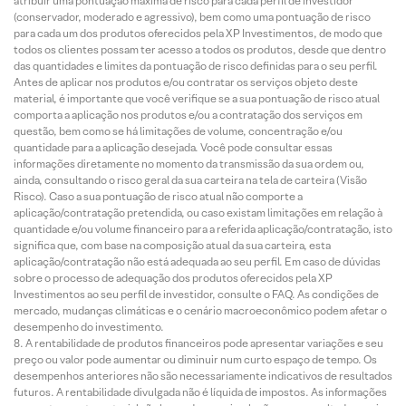
atribuir uma pontuação máxima de risco para cada perfil de investidor
(conservador, moderado e agressivo), bem como uma pontuação de risco
para cada um dos produtos oferecidos pela XP Investimentos, de modo que
todos os clientes possam ter acesso a todos os produtos, desde que dentro
das quantidades e limites da pontuação de risco definidas para o seu perfil.
Antes de aplicar nos produtos e/ou contratar os serviços objeto deste
material, é importante que você verifique se a sua pontuação de risco atual
comporta a aplicação nos produtos e/ou a contratação dos serviços em
questão, bem como se há limitações de volume, concentração e/ou
quantidade para a aplicação desejada. Você pode consultar essas
informações diretamente no momento da transmissão da sua ordem ou,
ainda, consultando o risco geral da sua carteira na tela de carteira (Visão
Risco). Caso a sua pontuação de risco atual não comporte a
aplicação/contratação pretendida, ou caso existam limitações em relação à
quantidade e/ou volume financeiro para a referida aplicação/contratação, isto
significa que, com base na composição atual da sua carteira, esta
aplicação/contratação não está adequada ao seu perfil. Em caso de dúvidas
sobre o processo de adequação dos produtos oferecidos pela XP
Investimentos ao seu perfil de investidor, consulte o FAQ. As condições de
mercado, mudanças climáticas e o cenário macroeconômico podem afetar o
desempenho do investimento.
A rentabilidade de produtos financeiros pode apresentar variações e seu
preço ou valor pode aumentar ou diminuir num curto espaço de tempo. Os
desempenhos anteriores não são necessariamente indicativos de resultados
futuros. A rentabilidade divulgada não é líquida de impostos. As informações