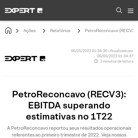
Ações
Relatórios
PetroReconcavo (RECV3): 
06/05/2022 01:34:36 • Atualizado em
06/05/2022 01:34:37
2 minutos de leitura
PetroReconcavo (RECV3):
EBITDA superando
estimativas no 1T22
A PetroReconcavo reportou seus resultados operacionais
referentes ao primeiro trimestre de 2022. Veja nossos