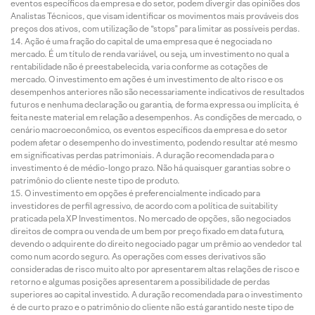
eventos específicos da empresa e do setor, podem divergir das opiniões dos
Analistas Técnicos, que visam identificar os movimentos mais prováveis dos
preços dos ativos, com utilização de “stops” para limitar as possíveis perdas.
Ação é uma fração do capital de uma empresa que é negociada no
mercado. É um título de renda variável, ou seja, um investimento no qual a
rentabilidade não é preestabelecida, varia conforme as cotações de
mercado. O investimento em ações é um investimento de alto risco e os
desempenhos anteriores não são necessariamente indicativos de resultados
futuros e nenhuma declaração ou garantia, de forma expressa ou implícita, é
feita neste material em relação a desempenhos. As condições de mercado, o
cenário macroeconômico, os eventos específicos da empresa e do setor
podem afetar o desempenho do investimento, podendo resultar até mesmo
em significativas perdas patrimoniais. A duração recomendada para o
investimento é de médio-longo prazo. Não há quaisquer garantias sobre o
patrimônio do cliente neste tipo de produto.
O investimento em opções é preferencialmente indicado para
investidores de perfil agressivo, de acordo com a política de suitability
praticada pela XP Investimentos. No mercado de opções, são negociados
direitos de compra ou venda de um bem por preço fixado em data futura,
devendo o adquirente do direito negociado pagar um prêmio ao vendedor tal
como num acordo seguro. As operações com esses derivativos são
consideradas de risco muito alto por apresentarem altas relações de risco e
retorno e algumas posições apresentarem a possibilidade de perdas
superiores ao capital investido. A duração recomendada para o investimento
é de curto prazo e o patrimônio do cliente não está garantido neste tipo de