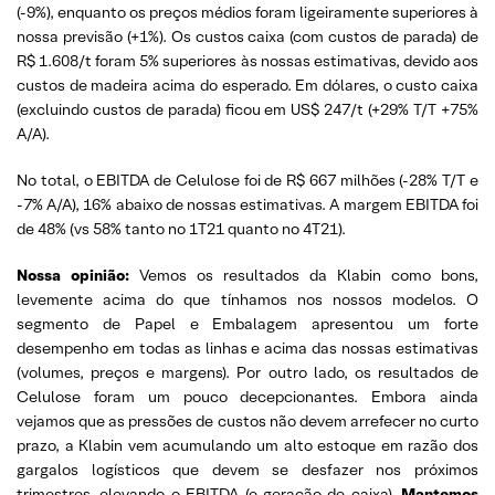
(-9%), enquanto os preços médios foram ligeiramente superiores à
nossa previsão (+1%). Os custos caixa (com custos de parada) de
R$ 1.608/t foram 5% superiores às nossas estimativas, devido aos
custos de madeira acima do esperado. Em dólares, o custo caixa
(excluindo custos de parada) ficou em US$ 247/t (+29% T/T +75%
A/A).
No total, o EBITDA de Celulose foi de R$ 667 milhões (-28% T/T e
-7% A/A), 16% abaixo de nossas estimativas. A margem EBITDA foi
de 48% (vs 58% tanto no 1T21 quanto no 4T21).
Nossa opinião:
Vemos os resultados da Klabin como bons,
levemente acima do que tínhamos nos nossos modelos. O
segmento de Papel e Embalagem apresentou um forte
desempenho em todas as linhas e acima das nossas estimativas
(volumes, preços e margens). Por outro lado, os resultados de
Celulose foram um pouco decepcionantes. Embora ainda
vejamos que as pressões de custos não devem arrefecer no curto
prazo, a Klabin vem acumulando um alto estoque em razão dos
gargalos logísticos que devem se desfazer nos próximos
trimestres, elevando o EBITDA (e geração de caixa).
Mantemos