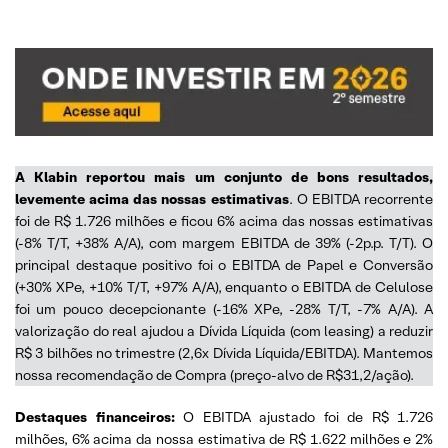
A Klabin reportou mais um conjunto de bons resultados,
levemente acima das nossas estimativas
. O EBITDA recorrente
foi de R$ 1.726 milhões e ficou 6% acima das nossas estimativas
(-8% T/T, +38% A/A), com margem EBITDA de 39% (-2p.p. T/T). O
principal destaque positivo foi o EBITDA de Papel e Conversão
(+30% XPe, +10% T/T, +97% A/A), enquanto o EBITDA de Celulose
foi um pouco decepcionante (-16% XPe, -28% T/T, -7% A/A). A
valorização do real ajudou a Dívida Líquida (com leasing) a reduzir
R$ 3 bilhões no trimestre (2,6x Dívida Líquida/EBITDA). Mantemos
nossa recomendação de Compra (preço-alvo de R$31,2/ação).
Destaques financeiros:
O EBITDA ajustado foi de R$ 1.726
milhões, 6% acima da nossa estimativa de R$ 1.622 milhões e 2%