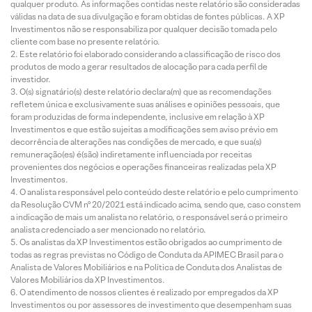
qualquer produto. As informações contidas neste relatório são consideradas
válidas na data de sua divulgação e foram obtidas de fontes públicas. A XP
Investimentos não se responsabiliza por qualquer decisão tomada pelo
cliente com base no presente relatório.
Este relatório foi elaborado considerando a classificação de risco dos
produtos de modo a gerar resultados de alocação para cada perfil de
investidor.
O(s) signatário(s) deste relatório declara(m) que as recomendações
refletem única e exclusivamente suas análises e opiniões pessoais, que
foram produzidas de forma independente, inclusive em relação à XP
Investimentos e que estão sujeitas a modificações sem aviso prévio em
decorrência de alterações nas condições de mercado, e que sua(s)
remuneração(es) é(são) indiretamente influenciada por receitas
provenientes dos negócios e operações financeiras realizadas pela XP
Investimentos.
O analista responsável pelo conteúdo deste relatório e pelo cumprimento
da Resolução CVM nº 20/2021 está indicado acima, sendo que, caso constem
a indicação de mais um analista no relatório, o responsável será o primeiro
analista credenciado a ser mencionado no relatório.
Os analistas da XP Investimentos estão obrigados ao cumprimento de
todas as regras previstas no Código de Conduta da APIMEC Brasil para o
Analista de Valores Mobiliários e na Política de Conduta dos Analistas de
Valores Mobiliários da XP Investimentos.
O atendimento de nossos clientes é realizado por empregados da XP
Investimentos ou por assessores de investimento que desempenham suas