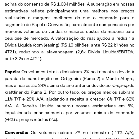
acima do consenso de R$ 1.684 milhões. A superação em nossas
estimativas reflete principalmente uma melhora nos preços
realizados e margens melhores do que o esperado para o
segmento de Papel e Conversão, parcialmente compensados por
menores volumes de vendas e maiores custos de madeira para
celulose de mercado. A valorização do real ajudou a reduzir a
Dívida Líquida (com leasing) (R$ 19 bilhões, ante R$ 22 bilhões no
4T21), reduzindo a alavancagem (2,6x Dívida Líquida/EBITDA,
ante 3,2x no 4T21).
Papéis:
Os volumes totais diminuíram 2% no trimestre devido à
parada de manutenção em Ortigueira (Puma 2) e Monte Alegre,
mas ainda estão 24% acima do ano anterior devido ao
ramp-up
do
kraftliner do Puma 2. Por outro lado, os preços médios subiram
11% T/T e 29% A/A, ajudando a receita a crescer 8% T/T e 62%
A/A. A Receita Líquida superou nossas estimativas em 8%,
impulsionada principalmente por volumes acima do esperado
(+6%) e preços médios (2%).
Conversão:
Os volumes caíram 7% no trimestre (-11% A/A),