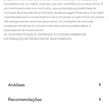
consubstanciar um índice, uma taxa, um valor mobiliário ou produto físico. É
um investimento de risco muito alto, que contempla a possibilidade de
oscilação de preço devido à utilização de alavancagem financeira. A duração
recomendada para o investimento é de curto prazo e o patrimônio do cliente
não está garantido neste tipo de produto. As condições de mercado,
mudanças climáticas e o cenário macroeconômico podem afetar o
desempenho do investimento.
ESTA INSTITUIÇÃO É ADERENTE AO CÓDIGO ANBIMA DE
DISTRIBUIÇÃO DE PRODUTOS DE INVESTIMENTO.
Análises
Recomendações