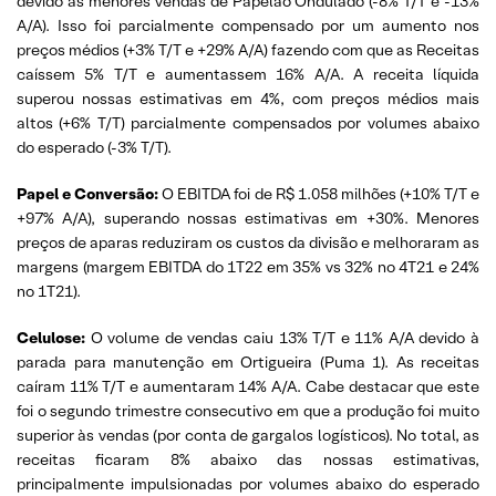
devido às menores vendas de Papelão Ondulado (-8% T/T e -13%
A/A). Isso foi parcialmente compensado por um aumento nos
preços médios (+3% T/T e +29% A/A) fazendo com que as Receitas
caíssem 5% T/T e aumentassem 16% A/A. A receita líquida
superou nossas estimativas em 4%, com preços médios mais
altos (+6% T/T) parcialmente compensados por volumes abaixo
do esperado (-3% T/T).
Papel e Conversão:
O EBITDA foi de R$ 1.058 milhões (+10% T/T e
+97% A/A), superando nossas estimativas em +30%. Menores
preços de aparas reduziram os custos da divisão e melhoraram as
margens (margem EBITDA do 1T22 em 35% vs 32% no 4T21 e 24%
no 1T21).
Celulose:
O volume de vendas caiu 13% T/T e 11% A/A devido à
parada para manutenção em Ortigueira (Puma 1). As receitas
caíram 11% T/T e aumentaram 14% A/A. Cabe destacar que este
foi o segundo trimestre consecutivo em que a produção foi muito
superior às vendas (por conta de gargalos logísticos). No total, as
receitas ficaram 8% abaixo das nossas estimativas,
principalmente impulsionadas por volumes abaixo do esperado