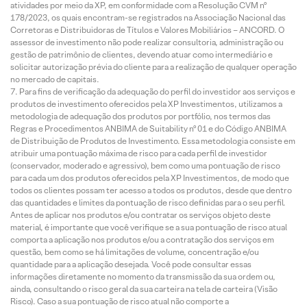
atividades por meio da XP, em conformidade com a Resolução CVM nº
178/2023, os quais encontram-se registrados na Associação Nacional das
Corretoras e Distribuidoras de Títulos e Valores Mobiliários – ANCORD. O
assessor de investimento não pode realizar consultoria, administração ou
gestão de patrimônio de clientes, devendo atuar como intermediário e
solicitar autorização prévia do cliente para a realização de qualquer operação
no mercado de capitais.
Para fins de verificação da adequação do perfil do investidor aos serviços e
produtos de investimento oferecidos pela XP Investimentos, utilizamos a
metodologia de adequação dos produtos por portfólio, nos termos das
Regras e Procedimentos ANBIMA de Suitability nº 01 e do Código ANBIMA
de Distribuição de Produtos de Investimento. Essa metodologia consiste em
atribuir uma pontuação máxima de risco para cada perfil de investidor
(conservador, moderado e agressivo), bem como uma pontuação de risco
para cada um dos produtos oferecidos pela XP Investimentos, de modo que
todos os clientes possam ter acesso a todos os produtos, desde que dentro
das quantidades e limites da pontuação de risco definidas para o seu perfil.
Antes de aplicar nos produtos e/ou contratar os serviços objeto deste
material, é importante que você verifique se a sua pontuação de risco atual
comporta a aplicação nos produtos e/ou a contratação dos serviços em
questão, bem como se há limitações de volume, concentração e/ou
quantidade para a aplicação desejada. Você pode consultar essas
informações diretamente no momento da transmissão da sua ordem ou,
ainda, consultando o risco geral da sua carteira na tela de carteira (Visão
Risco). Caso a sua pontuação de risco atual não comporte a