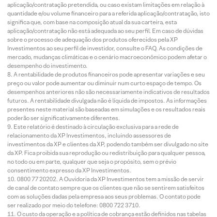
aplicação/contratação pretendida, ou caso existam limitações em relação à
quantidade e/ou volume financeiro para a referida aplicação/contratação, isto
significa que, com base na composição atual da sua carteira, esta
aplicação/contratação não está adequada ao seu perfil. Em caso de dúvidas
sobre o processo de adequação dos produtos oferecidos pela XP
Investimentos ao seu perfil de investidor, consulte o FAQ. As condições de
mercado, mudanças climáticas e o cenário macroeconômico podem afetar o
desempenho do investimento.
A rentabilidade de produtos financeiros pode apresentar variações e seu
preço ou valor pode aumentar ou diminuir num curto espaço de tempo. Os
desempenhos anteriores não são necessariamente indicativos de resultados
futuros. A rentabilidade divulgada não é líquida de impostos. As informações
presentes neste material são baseadas em simulações e os resultados reais
poderão ser significativamente diferentes.
Este relatório é destinado à circulação exclusiva para a rede de
relacionamento da XP Investimentos, incluindo assessores de
investimentos da XP e clientes da XP, podendo também ser divulgado no site
da XP. Fica proibida sua reprodução ou redistribuição para qualquer pessoa,
no todo ou em parte, qualquer que seja o propósito, sem o prévio
consentimento expresso da XP Investimentos.
0800 77 20202. A Ouvidoria da XP Investimentos tem a missão de servir
de canal de contato sempre que os clientes que não se sentirem satisfeitos
com as soluções dadas pela empresa aos seus problemas. O contato pode
ser realizado por meio do telefone: 0800 722 3710.
O custo da operação e a política de cobrança estão definidos nas tabelas