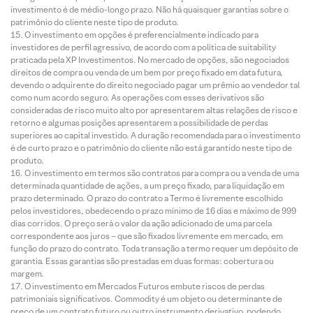
investimento é de médio-longo prazo. Não há quaisquer garantias sobre o
patrimônio do cliente neste tipo de produto.
O investimento em opções é preferencialmente indicado para
investidores de perfil agressivo, de acordo com a política de suitability
praticada pela XP Investimentos. No mercado de opções, são negociados
direitos de compra ou venda de um bem por preço fixado em data futura,
devendo o adquirente do direito negociado pagar um prêmio ao vendedor tal
como num acordo seguro. As operações com esses derivativos são
consideradas de risco muito alto por apresentarem altas relações de risco e
retorno e algumas posições apresentarem a possibilidade de perdas
superiores ao capital investido. A duração recomendada para o investimento
é de curto prazo e o patrimônio do cliente não está garantido neste tipo de
produto.
O investimento em termos são contratos para compra ou a venda de uma
determinada quantidade de ações, a um preço fixado, para liquidação em
prazo determinado. O prazo do contrato a Termo é livremente escolhido
pelos investidores, obedecendo o prazo mínimo de 16 dias e máximo de 999
dias corridos. O preço será o valor da ação adicionado de uma parcela
correspondente aos juros – que são fixados livremente em mercado, em
função do prazo do contrato. Toda transação a termo requer um depósito de
garantia. Essas garantias são prestadas em duas formas: cobertura ou
margem.
O investimento em Mercados Futuros embute riscos de perdas
patrimoniais significativos. Commodity é um objeto ou determinante de
preço de um contrato futuro ou outro instrumento derivativo, podendo