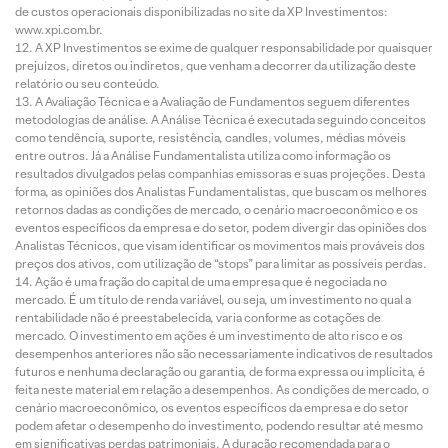
de custos operacionais disponibilizadas no site da XP Investimentos:
www.xpi.com.br.
A XP Investimentos se exime de qualquer responsabilidade por quaisquer
prejuízos, diretos ou indiretos, que venham a decorrer da utilização deste
relatório ou seu conteúdo.
A Avaliação Técnica e a Avaliação de Fundamentos seguem diferentes
metodologias de análise. A Análise Técnica é executada seguindo conceitos
como tendência, suporte, resistência, candles, volumes, médias móveis
entre outros. Já a Análise Fundamentalista utiliza como informação os
resultados divulgados pelas companhias emissoras e suas projeções. Desta
forma, as opiniões dos Analistas Fundamentalistas, que buscam os melhores
retornos dadas as condições de mercado, o cenário macroeconômico e os
eventos específicos da empresa e do setor, podem divergir das opiniões dos
Analistas Técnicos, que visam identificar os movimentos mais prováveis dos
preços dos ativos, com utilização de “stops” para limitar as possíveis perdas.
Ação é uma fração do capital de uma empresa que é negociada no
mercado. É um título de renda variável, ou seja, um investimento no qual a
rentabilidade não é preestabelecida, varia conforme as cotações de
mercado. O investimento em ações é um investimento de alto risco e os
desempenhos anteriores não são necessariamente indicativos de resultados
futuros e nenhuma declaração ou garantia, de forma expressa ou implícita, é
feita neste material em relação a desempenhos. As condições de mercado, o
cenário macroeconômico, os eventos específicos da empresa e do setor
podem afetar o desempenho do investimento, podendo resultar até mesmo
em significativas perdas patrimoniais. A duração recomendada para o