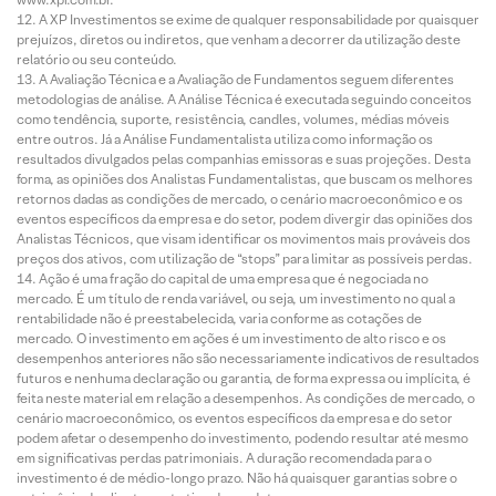
A XP Investimentos se exime de qualquer responsabilidade por quaisquer
prejuízos, diretos ou indiretos, que venham a decorrer da utilização deste
relatório ou seu conteúdo.
A Avaliação Técnica e a Avaliação de Fundamentos seguem diferentes
metodologias de análise. A Análise Técnica é executada seguindo conceitos
como tendência, suporte, resistência, candles, volumes, médias móveis
entre outros. Já a Análise Fundamentalista utiliza como informação os
resultados divulgados pelas companhias emissoras e suas projeções. Desta
forma, as opiniões dos Analistas Fundamentalistas, que buscam os melhores
retornos dadas as condições de mercado, o cenário macroeconômico e os
eventos específicos da empresa e do setor, podem divergir das opiniões dos
Analistas Técnicos, que visam identificar os movimentos mais prováveis dos
preços dos ativos, com utilização de “stops” para limitar as possíveis perdas.
Ação é uma fração do capital de uma empresa que é negociada no
mercado. É um título de renda variável, ou seja, um investimento no qual a
rentabilidade não é preestabelecida, varia conforme as cotações de
mercado. O investimento em ações é um investimento de alto risco e os
desempenhos anteriores não são necessariamente indicativos de resultados
futuros e nenhuma declaração ou garantia, de forma expressa ou implícita, é
feita neste material em relação a desempenhos. As condições de mercado, o
cenário macroeconômico, os eventos específicos da empresa e do setor
podem afetar o desempenho do investimento, podendo resultar até mesmo
em significativas perdas patrimoniais. A duração recomendada para o
investimento é de médio-longo prazo. Não há quaisquer garantias sobre o