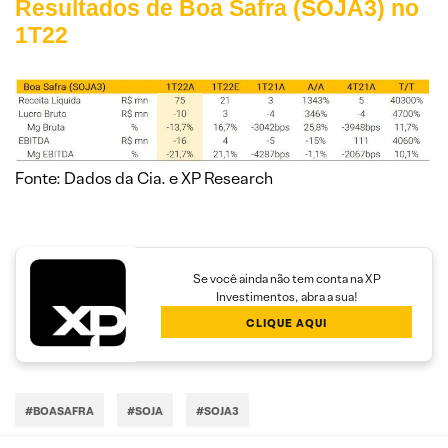
Resultados de Boa Safra (SOJA3) no
1T22
Fonte: Dados da Cia. e XP Research
Se você ainda não tem conta na XP
Investimentos, abra a sua!
CLIQUE AQUI
#BOASAFRA
#SOJA
#SOJA3