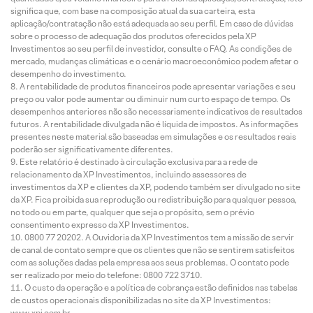
significa que, com base na composição atual da sua carteira, esta
aplicação/contratação não está adequada ao seu perfil. Em caso de dúvidas
sobre o processo de adequação dos produtos oferecidos pela XP
Investimentos ao seu perfil de investidor, consulte o FAQ. As condições de
mercado, mudanças climáticas e o cenário macroeconômico podem afetar o
desempenho do investimento.
A rentabilidade de produtos financeiros pode apresentar variações e seu
preço ou valor pode aumentar ou diminuir num curto espaço de tempo. Os
desempenhos anteriores não são necessariamente indicativos de resultados
futuros. A rentabilidade divulgada não é líquida de impostos. As informações
presentes neste material são baseadas em simulações e os resultados reais
poderão ser significativamente diferentes.
Este relatório é destinado à circulação exclusiva para a rede de
relacionamento da XP Investimentos, incluindo assessores de
investimentos da XP e clientes da XP, podendo também ser divulgado no site
da XP. Fica proibida sua reprodução ou redistribuição para qualquer pessoa,
no todo ou em parte, qualquer que seja o propósito, sem o prévio
consentimento expresso da XP Investimentos.
0800 77 20202. A Ouvidoria da XP Investimentos tem a missão de servir
de canal de contato sempre que os clientes que não se sentirem satisfeitos
com as soluções dadas pela empresa aos seus problemas. O contato pode
ser realizado por meio do telefone: 0800 722 3710.
O custo da operação e a política de cobrança estão definidos nas tabelas
de custos operacionais disponibilizadas no site da XP Investimentos:
www.xpi.com.br.