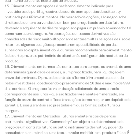
patrimônio do cliente neste tipo de produto.
O investimento em opções é preferencialmente indicado para
investidores de perfil agressivo, de acordo com a política de suitability
praticada pela XP Investimentos. No mercado de opções, são negociados
direitos de compra ou venda de um bem por preço fixado em data futura,
devendo o adquirente do direito negociado pagar um prêmio ao vendedor tal
como num acordo seguro. As operações com esses derivativos são
consideradas de risco muito alto por apresentarem altas relações de risco e
retorno e algumas posições apresentarem a possibilidade de perdas
superiores ao capital investido. A duração recomendada para o investimento
é de curto prazo e o patrimônio do cliente não está garantido neste tipo de
produto.
O investimento em termos são contratos para compra ou a venda de uma
determinada quantidade de ações, a um preço fixado, para liquidação em
prazo determinado. O prazo do contrato a Termo é livremente escolhido
pelos investidores, obedecendo o prazo mínimo de 16 dias e máximo de 999
dias corridos. O preço será o valor da ação adicionado de uma parcela
correspondente aos juros – que são fixados livremente em mercado, em
função do prazo do contrato. Toda transação a termo requer um depósito de
garantia. Essas garantias são prestadas em duas formas: cobertura ou
margem.
O investimento em Mercados Futuros embute riscos de perdas
patrimoniais significativos. Commodity é um objeto ou determinante de
preço de um contrato futuro ou outro instrumento derivativo, podendo
consubstanciar um índice, uma taxa, um valor mobiliário ou produto físico. É