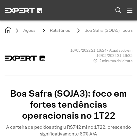
Ações
Relatórios
Boa Safra (SOJA3): foco em
16/05/2022 21:16:24 • Atualizado em
16/05/2022 21:16:25
2 minutos de leitura
Boa Safra (SOJA3): foco em
fortes tendências
operacionais no 1T22
A carteira de pedidos atingiu R$742 mi no 1T22, crescendo
significativamente 60% A/A