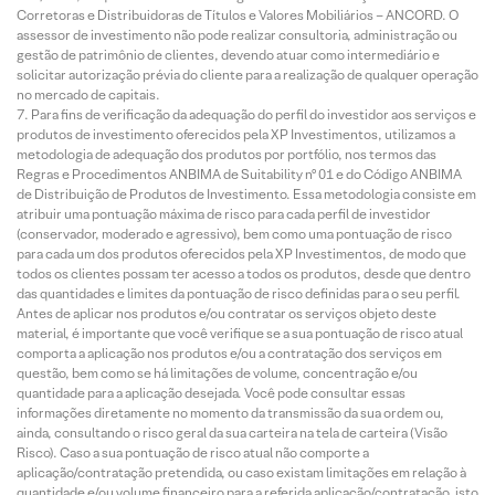
Corretoras e Distribuidoras de Títulos e Valores Mobiliários – ANCORD. O
assessor de investimento não pode realizar consultoria, administração ou
gestão de patrimônio de clientes, devendo atuar como intermediário e
solicitar autorização prévia do cliente para a realização de qualquer operação
no mercado de capitais.
Para fins de verificação da adequação do perfil do investidor aos serviços e
produtos de investimento oferecidos pela XP Investimentos, utilizamos a
metodologia de adequação dos produtos por portfólio, nos termos das
Regras e Procedimentos ANBIMA de Suitability nº 01 e do Código ANBIMA
de Distribuição de Produtos de Investimento. Essa metodologia consiste em
atribuir uma pontuação máxima de risco para cada perfil de investidor
(conservador, moderado e agressivo), bem como uma pontuação de risco
para cada um dos produtos oferecidos pela XP Investimentos, de modo que
todos os clientes possam ter acesso a todos os produtos, desde que dentro
das quantidades e limites da pontuação de risco definidas para o seu perfil.
Antes de aplicar nos produtos e/ou contratar os serviços objeto deste
material, é importante que você verifique se a sua pontuação de risco atual
comporta a aplicação nos produtos e/ou a contratação dos serviços em
questão, bem como se há limitações de volume, concentração e/ou
quantidade para a aplicação desejada. Você pode consultar essas
informações diretamente no momento da transmissão da sua ordem ou,
ainda, consultando o risco geral da sua carteira na tela de carteira (Visão
Risco). Caso a sua pontuação de risco atual não comporte a
aplicação/contratação pretendida, ou caso existam limitações em relação à
quantidade e/ou volume financeiro para a referida aplicação/contratação, isto