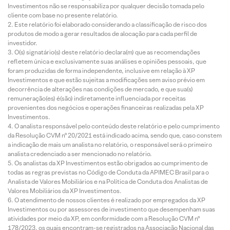
Investimentos não se responsabiliza por qualquer decisão tomada pelo
cliente com base no presente relatório.
Este relatório foi elaborado considerando a classificação de risco dos
produtos de modo a gerar resultados de alocação para cada perfil de
investidor.
O(s) signatário(s) deste relatório declara(m) que as recomendações
refletem única e exclusivamente suas análises e opiniões pessoais, que
foram produzidas de forma independente, inclusive em relação à XP
Investimentos e que estão sujeitas a modificações sem aviso prévio em
decorrência de alterações nas condições de mercado, e que sua(s)
remuneração(es) é(são) indiretamente influenciada por receitas
provenientes dos negócios e operações financeiras realizadas pela XP
Investimentos.
O analista responsável pelo conteúdo deste relatório e pelo cumprimento
da Resolução CVM nº 20/2021 está indicado acima, sendo que, caso constem
a indicação de mais um analista no relatório, o responsável será o primeiro
analista credenciado a ser mencionado no relatório.
Os analistas da XP Investimentos estão obrigados ao cumprimento de
todas as regras previstas no Código de Conduta da APIMEC Brasil para o
Analista de Valores Mobiliários e na Política de Conduta dos Analistas de
Valores Mobiliários da XP Investimentos.
O atendimento de nossos clientes é realizado por empregados da XP
Investimentos ou por assessores de investimento que desempenham suas
atividades por meio da XP, em conformidade com a Resolução CVM nº
178/2023, os quais encontram-se registrados na Associação Nacional das