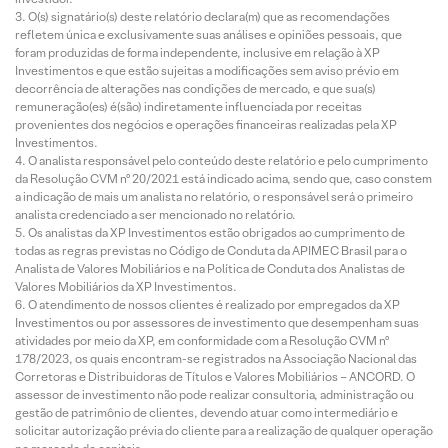
O(s) signatário(s) deste relatório declara(m) que as recomendações
refletem única e exclusivamente suas análises e opiniões pessoais, que
foram produzidas de forma independente, inclusive em relação à XP
Investimentos e que estão sujeitas a modificações sem aviso prévio em
decorrência de alterações nas condições de mercado, e que sua(s)
remuneração(es) é(são) indiretamente influenciada por receitas
provenientes dos negócios e operações financeiras realizadas pela XP
Investimentos.
O analista responsável pelo conteúdo deste relatório e pelo cumprimento
da Resolução CVM nº 20/2021 está indicado acima, sendo que, caso constem
a indicação de mais um analista no relatório, o responsável será o primeiro
analista credenciado a ser mencionado no relatório.
Os analistas da XP Investimentos estão obrigados ao cumprimento de
todas as regras previstas no Código de Conduta da APIMEC Brasil para o
Analista de Valores Mobiliários e na Política de Conduta dos Analistas de
Valores Mobiliários da XP Investimentos.
O atendimento de nossos clientes é realizado por empregados da XP
Investimentos ou por assessores de investimento que desempenham suas
atividades por meio da XP, em conformidade com a Resolução CVM nº
178/2023, os quais encontram-se registrados na Associação Nacional das
Corretoras e Distribuidoras de Títulos e Valores Mobiliários – ANCORD. O
assessor de investimento não pode realizar consultoria, administração ou
gestão de patrimônio de clientes, devendo atuar como intermediário e
solicitar autorização prévia do cliente para a realização de qualquer operação