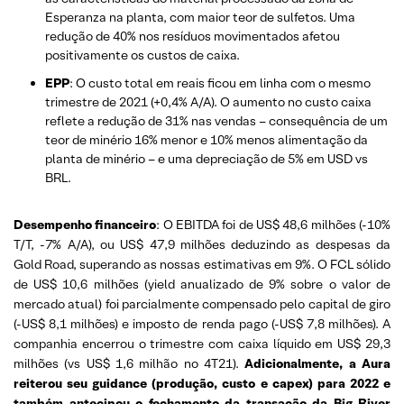
Esperanza na planta, com maior teor de sulfetos. Uma
redução de 40% nos resíduos movimentados afetou
positivamente os custos de caixa.
EPP
: O custo total em reais ficou em linha com o mesmo
trimestre de 2021 (+0,4% A/A). O aumento no custo caixa
reflete a redução de 31% nas vendas – consequência de um
teor de minério 16% menor e 10% menos alimentação da
planta de minério – e uma depreciação de 5% em USD vs
BRL.
Desempenho financeiro
: O EBITDA foi de US$ 48,6 milhões (-10%
T/T, -7% A/A), ou US$ 47,9 milhões deduzindo as despesas da
Gold Road, superando as nossas estimativas em 9%. O FCL sólido
de US$ 10,6 milhões (yield anualizado de 9% sobre o valor de
mercado atual) foi parcialmente compensado pelo capital de giro
(-US$ 8,1 milhões) e imposto de renda pago (-US$ 7,8 milhões). A
companhia encerrou o trimestre com caixa líquido em US$ 29,3
milhões (vs US$ 1,6 milhão no 4T21).
Adicionalmente, a Aura
reiterou seu guidance (produção, custo e capex) para 2022 e
também antecipou o fechamento da transação da Big River