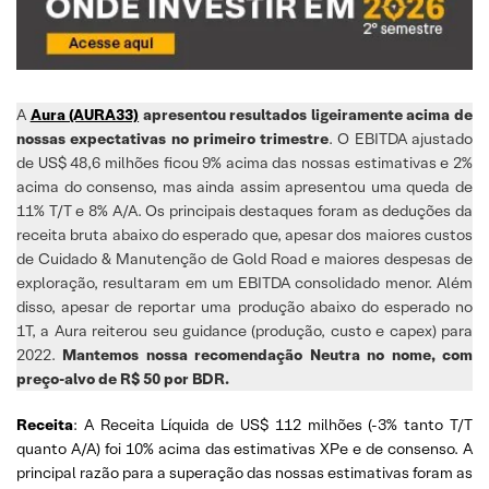
A
Aura (AURA33)
apresentou resultados ligeiramente acima de
nossas expectativas no primeiro trimestre
. O EBITDA ajustado
de US$ 48,6 milhões ficou 9% acima das nossas estimativas e 2%
acima do consenso, mas ainda assim apresentou uma queda de
11% T/T e 8% A/A. Os principais destaques foram as deduções da
receita bruta abaixo do esperado que, apesar dos maiores custos
de Cuidado & Manutenção de Gold Road e maiores despesas de
exploração, resultaram em um EBITDA consolidado menor. Além
disso, apesar de reportar uma produção abaixo do esperado no
1T, a Aura reiterou seu guidance (produção, custo e capex) para
2022.
Mantemos nossa recomendação Neutra no nome, com
preço-alvo de R$ 50 por BDR.
Receita
: A Receita Líquida de US$ 112 milhões (-3% tanto T/T
quanto A/A) foi 10% acima das estimativas XPe e de consenso. A
principal razão para a superação das nossas estimativas foram as