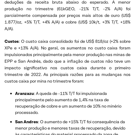
deduções da receita bruta abaixo do esperado. A menor
produção no trimestre (61kGEO, -21% T/T, -2% A/A) foi
parcialmente compensada por preços mais altos de ouro (US$
1.877/oz, +5% T/T, +4% A/A) e cobre (US$ 10k/t, +3% T/T, +18%
A/A).
Custos
: O custo caixa consolidado foi de US$ 818/oz (+2% sobre
XPe e +13% A/A). No geral, os aumentos no custo caixa foram
impulsionados principalmente pela menor produção nas minas de
EPP e San Andrés, dado que a inflação de custos não teve um
impacto significativo nos custos caixa durante o primeiro
trimestre de 2022. As principais razões para as mudanças nos
custos caixa por mina no trimestre foram:
Aranzazu
: A queda de -11% T/T foi impulsionada
principalmente pelo aumento de 1,4% na taxa de
recuperação de cobre e um aumento de 10% no minério
processado.
San Andres
: O aumento de +15% T/T foi consequência da
menor produção e menores taxas de recuperação, devido
às características do material processado da zona de