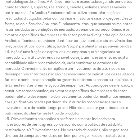
metodologias de análise. A Análise Técnica é executada seguindo conceitos
como tendência, suporte, resistência, candles, volumes, médias móveis
entre outros. Já a Análise Fundamentalista utiliza como informação os
resultados divulgados pelas companhias emissoras e suas projeções. Desta
forma, as opiniões dos Analistas Fundamentalistas, que buscam os melhores
retornos dadas as condições de mercado, o cenário macroeconômico e os
eventos específicos da empresa e do setor, podem divergir das opiniões dos
Analistas Técnicos, que visam identificar os movimentos mais prováveis dos
preços dos ativos, com utilização de “stops” para limitar as possíveis perdas.
Ação é uma fração do capital de uma empresa que é negociada no
mercado. É um título de renda variável, ou seja, um investimento no qual a
rentabilidade não é preestabelecida, varia conforme as cotações de
mercado. O investimento em ações é um investimento de alto risco e os
desempenhos anteriores não são necessariamente indicativos de resultados
futuros e nenhuma declaração ou garantia, de forma expressa ou implícita, é
feita neste material em relação a desempenhos. As condições de mercado, o
cenário macroeconômico, os eventos específicos da empresa e do setor
podem afetar o desempenho do investimento, podendo resultar até mesmo
em significativas perdas patrimoniais. A duração recomendada para o
investimento é de médio-longo prazo. Não há quaisquer garantias sobre o
patrimônio do cliente neste tipo de produto.
O investimento em opções é preferencialmente indicado para
investidores de perfil agressivo, de acordo com a política de suitability
praticada pela XP Investimentos. No mercado de opções, são negociados
direitos de compra ou venda de um bem por preço fixado em data futura,