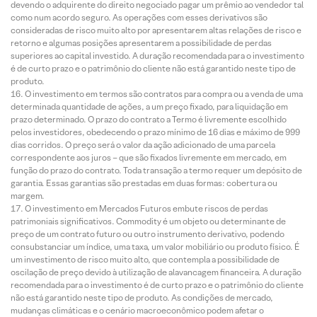
devendo o adquirente do direito negociado pagar um prêmio ao vendedor tal
como num acordo seguro. As operações com esses derivativos são
consideradas de risco muito alto por apresentarem altas relações de risco e
retorno e algumas posições apresentarem a possibilidade de perdas
superiores ao capital investido. A duração recomendada para o investimento
é de curto prazo e o patrimônio do cliente não está garantido neste tipo de
produto.
O investimento em termos são contratos para compra ou a venda de uma
determinada quantidade de ações, a um preço fixado, para liquidação em
prazo determinado. O prazo do contrato a Termo é livremente escolhido
pelos investidores, obedecendo o prazo mínimo de 16 dias e máximo de 999
dias corridos. O preço será o valor da ação adicionado de uma parcela
correspondente aos juros – que são fixados livremente em mercado, em
função do prazo do contrato. Toda transação a termo requer um depósito de
garantia. Essas garantias são prestadas em duas formas: cobertura ou
margem.
O investimento em Mercados Futuros embute riscos de perdas
patrimoniais significativos. Commodity é um objeto ou determinante de
preço de um contrato futuro ou outro instrumento derivativo, podendo
consubstanciar um índice, uma taxa, um valor mobiliário ou produto físico. É
um investimento de risco muito alto, que contempla a possibilidade de
oscilação de preço devido à utilização de alavancagem financeira. A duração
recomendada para o investimento é de curto prazo e o patrimônio do cliente
não está garantido neste tipo de produto. As condições de mercado,
mudanças climáticas e o cenário macroeconômico podem afetar o