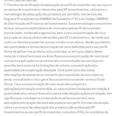
no mercado de capitais.
Para fins de verificação da adequação do perfil do investidor aos serviços e
produtos de investimento oferecidos pela XP Investimentos, utilizamos a
metodologia de adequação dos produtos por portfólio, nos termos das
Regras e Procedimentos ANBIMA de Suitability nº 01 e do Código ANBIMA
de Distribuição de Produtos de Investimento. Essa metodologia consiste em
atribuir uma pontuação máxima de risco para cada perfil de investidor
(conservador, moderado e agressivo), bem como uma pontuação de risco
para cada um dos produtos oferecidos pela XP Investimentos, de modo que
todos os clientes possam ter acesso a todos os produtos, desde que dentro
das quantidades e limites da pontuação de risco definidas para o seu perfil.
Antes de aplicar nos produtos e/ou contratar os serviços objeto deste
material, é importante que você verifique se a sua pontuação de risco atual
comporta a aplicação nos produtos e/ou a contratação dos serviços em
questão, bem como se há limitações de volume, concentração e/ou
quantidade para a aplicação desejada. Você pode consultar essas
informações diretamente no momento da transmissão da sua ordem ou,
ainda, consultando o risco geral da sua carteira na tela de carteira (Visão
Risco). Caso a sua pontuação de risco atual não comporte a
aplicação/contratação pretendida, ou caso existam limitações em relação à
quantidade e/ou volume financeiro para a referida aplicação/contratação, isto
significa que, com base na composição atual da sua carteira, esta
aplicação/contratação não está adequada ao seu perfil. Em caso de dúvidas
sobre o processo de adequação dos produtos oferecidos pela XP
Investimentos ao seu perfil de investidor, consulte o FAQ. As condições de