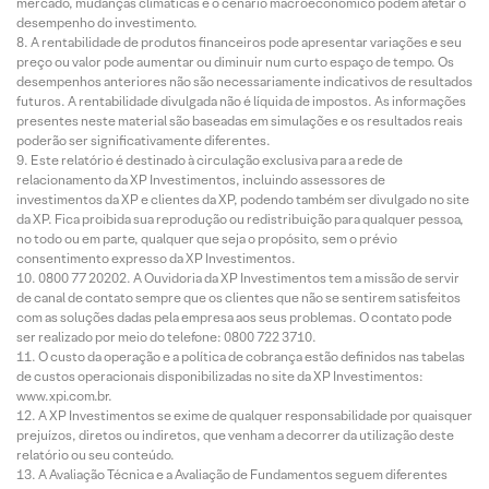
mercado, mudanças climáticas e o cenário macroeconômico podem afetar o
desempenho do investimento.
A rentabilidade de produtos financeiros pode apresentar variações e seu
preço ou valor pode aumentar ou diminuir num curto espaço de tempo. Os
desempenhos anteriores não são necessariamente indicativos de resultados
futuros. A rentabilidade divulgada não é líquida de impostos. As informações
presentes neste material são baseadas em simulações e os resultados reais
poderão ser significativamente diferentes.
Este relatório é destinado à circulação exclusiva para a rede de
relacionamento da XP Investimentos, incluindo assessores de
investimentos da XP e clientes da XP, podendo também ser divulgado no site
da XP. Fica proibida sua reprodução ou redistribuição para qualquer pessoa,
no todo ou em parte, qualquer que seja o propósito, sem o prévio
consentimento expresso da XP Investimentos.
0800 77 20202. A Ouvidoria da XP Investimentos tem a missão de servir
de canal de contato sempre que os clientes que não se sentirem satisfeitos
com as soluções dadas pela empresa aos seus problemas. O contato pode
ser realizado por meio do telefone: 0800 722 3710.
O custo da operação e a política de cobrança estão definidos nas tabelas
de custos operacionais disponibilizadas no site da XP Investimentos:
www.xpi.com.br.
A XP Investimentos se exime de qualquer responsabilidade por quaisquer
prejuízos, diretos ou indiretos, que venham a decorrer da utilização deste
relatório ou seu conteúdo.
A Avaliação Técnica e a Avaliação de Fundamentos seguem diferentes