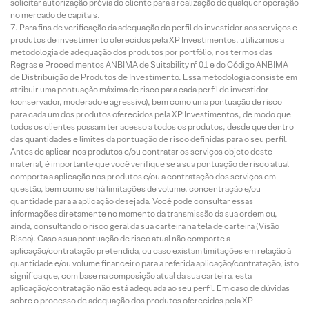
solicitar autorização prévia do cliente para a realização de qualquer operação
no mercado de capitais.
Para fins de verificação da adequação do perfil do investidor aos serviços e
produtos de investimento oferecidos pela XP Investimentos, utilizamos a
metodologia de adequação dos produtos por portfólio, nos termos das
Regras e Procedimentos ANBIMA de Suitability nº 01 e do Código ANBIMA
de Distribuição de Produtos de Investimento. Essa metodologia consiste em
atribuir uma pontuação máxima de risco para cada perfil de investidor
(conservador, moderado e agressivo), bem como uma pontuação de risco
para cada um dos produtos oferecidos pela XP Investimentos, de modo que
todos os clientes possam ter acesso a todos os produtos, desde que dentro
das quantidades e limites da pontuação de risco definidas para o seu perfil.
Antes de aplicar nos produtos e/ou contratar os serviços objeto deste
material, é importante que você verifique se a sua pontuação de risco atual
comporta a aplicação nos produtos e/ou a contratação dos serviços em
questão, bem como se há limitações de volume, concentração e/ou
quantidade para a aplicação desejada. Você pode consultar essas
informações diretamente no momento da transmissão da sua ordem ou,
ainda, consultando o risco geral da sua carteira na tela de carteira (Visão
Risco). Caso a sua pontuação de risco atual não comporte a
aplicação/contratação pretendida, ou caso existam limitações em relação à
quantidade e/ou volume financeiro para a referida aplicação/contratação, isto
significa que, com base na composição atual da sua carteira, esta
aplicação/contratação não está adequada ao seu perfil. Em caso de dúvidas
sobre o processo de adequação dos produtos oferecidos pela XP