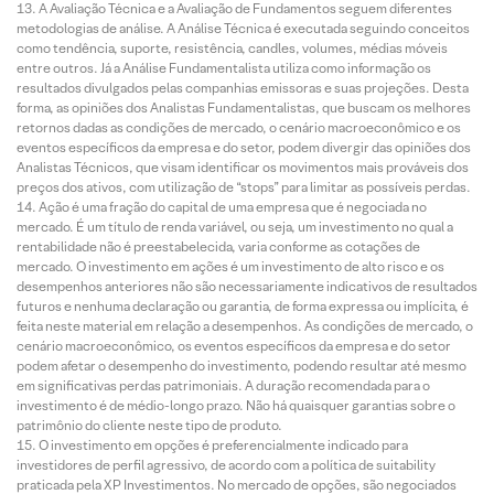
A Avaliação Técnica e a Avaliação de Fundamentos seguem diferentes
metodologias de análise. A Análise Técnica é executada seguindo conceitos
como tendência, suporte, resistência, candles, volumes, médias móveis
entre outros. Já a Análise Fundamentalista utiliza como informação os
resultados divulgados pelas companhias emissoras e suas projeções. Desta
forma, as opiniões dos Analistas Fundamentalistas, que buscam os melhores
retornos dadas as condições de mercado, o cenário macroeconômico e os
eventos específicos da empresa e do setor, podem divergir das opiniões dos
Analistas Técnicos, que visam identificar os movimentos mais prováveis dos
preços dos ativos, com utilização de “stops” para limitar as possíveis perdas.
Ação é uma fração do capital de uma empresa que é negociada no
mercado. É um título de renda variável, ou seja, um investimento no qual a
rentabilidade não é preestabelecida, varia conforme as cotações de
mercado. O investimento em ações é um investimento de alto risco e os
desempenhos anteriores não são necessariamente indicativos de resultados
futuros e nenhuma declaração ou garantia, de forma expressa ou implícita, é
feita neste material em relação a desempenhos. As condições de mercado, o
cenário macroeconômico, os eventos específicos da empresa e do setor
podem afetar o desempenho do investimento, podendo resultar até mesmo
em significativas perdas patrimoniais. A duração recomendada para o
investimento é de médio-longo prazo. Não há quaisquer garantias sobre o
patrimônio do cliente neste tipo de produto.
O investimento em opções é preferencialmente indicado para
investidores de perfil agressivo, de acordo com a política de suitability
praticada pela XP Investimentos. No mercado de opções, são negociados