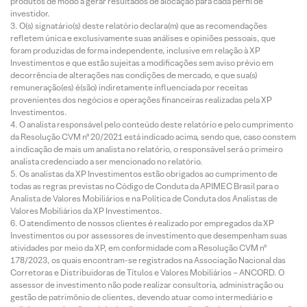
produtos de modo a gerar resultados de alocação para cada perfil de
investidor.
O(s) signatário(s) deste relatório declara(m) que as recomendações
refletem única e exclusivamente suas análises e opiniões pessoais, que
foram produzidas de forma independente, inclusive em relação à XP
Investimentos e que estão sujeitas a modificações sem aviso prévio em
decorrência de alterações nas condições de mercado, e que sua(s)
remuneração(es) é(são) indiretamente influenciada por receitas
provenientes dos negócios e operações financeiras realizadas pela XP
Investimentos.
O analista responsável pelo conteúdo deste relatório e pelo cumprimento
da Resolução CVM nº 20/2021 está indicado acima, sendo que, caso constem
a indicação de mais um analista no relatório, o responsável será o primeiro
analista credenciado a ser mencionado no relatório.
Os analistas da XP Investimentos estão obrigados ao cumprimento de
todas as regras previstas no Código de Conduta da APIMEC Brasil para o
Analista de Valores Mobiliários e na Política de Conduta dos Analistas de
Valores Mobiliários da XP Investimentos.
O atendimento de nossos clientes é realizado por empregados da XP
Investimentos ou por assessores de investimento que desempenham suas
atividades por meio da XP, em conformidade com a Resolução CVM nº
178/2023, os quais encontram-se registrados na Associação Nacional das
Corretoras e Distribuidoras de Títulos e Valores Mobiliários – ANCORD. O
assessor de investimento não pode realizar consultoria, administração ou
gestão de patrimônio de clientes, devendo atuar como intermediário e