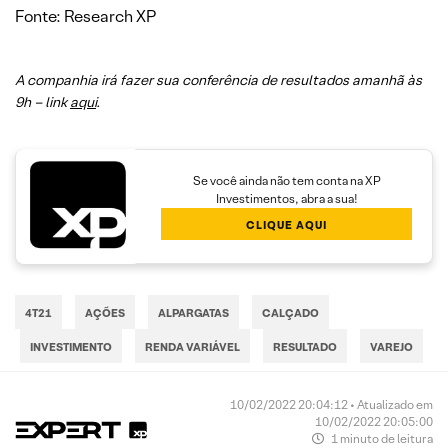
Fonte: Research XP
A companhia irá fazer sua conferência de resultados amanhã às
9h – link
aqui
.
Se você ainda não tem conta na XP
Investimentos, abra a sua!
CLIQUE AQUI
4T21
AÇÕES
ALPARGATAS
CALÇADO
INVESTIMENTO
RENDA VARIÁVEL
RESULTADO
VAREJO
10/02/2022 20:04:12 • Atualizado em
10/02/2022 20:05:00
1 minuto de leitura