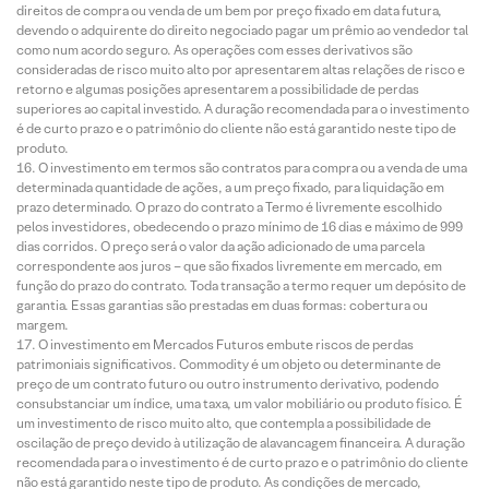
direitos de compra ou venda de um bem por preço fixado em data futura,
devendo o adquirente do direito negociado pagar um prêmio ao vendedor tal
como num acordo seguro. As operações com esses derivativos são
consideradas de risco muito alto por apresentarem altas relações de risco e
retorno e algumas posições apresentarem a possibilidade de perdas
superiores ao capital investido. A duração recomendada para o investimento
é de curto prazo e o patrimônio do cliente não está garantido neste tipo de
produto.
O investimento em termos são contratos para compra ou a venda de uma
determinada quantidade de ações, a um preço fixado, para liquidação em
prazo determinado. O prazo do contrato a Termo é livremente escolhido
pelos investidores, obedecendo o prazo mínimo de 16 dias e máximo de 999
dias corridos. O preço será o valor da ação adicionado de uma parcela
correspondente aos juros – que são fixados livremente em mercado, em
função do prazo do contrato. Toda transação a termo requer um depósito de
garantia. Essas garantias são prestadas em duas formas: cobertura ou
margem.
O investimento em Mercados Futuros embute riscos de perdas
patrimoniais significativos. Commodity é um objeto ou determinante de
preço de um contrato futuro ou outro instrumento derivativo, podendo
consubstanciar um índice, uma taxa, um valor mobiliário ou produto físico. É
um investimento de risco muito alto, que contempla a possibilidade de
oscilação de preço devido à utilização de alavancagem financeira. A duração
recomendada para o investimento é de curto prazo e o patrimônio do cliente
não está garantido neste tipo de produto. As condições de mercado,