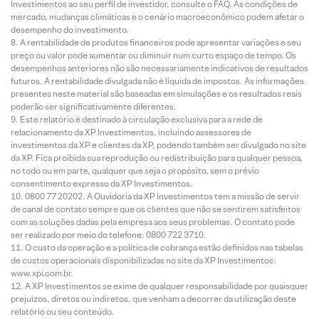
Investimentos ao seu perfil de investidor, consulte o FAQ. As condições de
mercado, mudanças climáticas e o cenário macroeconômico podem afetar o
desempenho do investimento.
A rentabilidade de produtos financeiros pode apresentar variações e seu
preço ou valor pode aumentar ou diminuir num curto espaço de tempo. Os
desempenhos anteriores não são necessariamente indicativos de resultados
futuros. A rentabilidade divulgada não é líquida de impostos. As informações
presentes neste material são baseadas em simulações e os resultados reais
poderão ser significativamente diferentes.
Este relatório é destinado à circulação exclusiva para a rede de
relacionamento da XP Investimentos, incluindo assessores de
investimentos da XP e clientes da XP, podendo também ser divulgado no site
da XP. Fica proibida sua reprodução ou redistribuição para qualquer pessoa,
no todo ou em parte, qualquer que seja o propósito, sem o prévio
consentimento expresso da XP Investimentos.
0800 77 20202. A Ouvidoria da XP Investimentos tem a missão de servir
de canal de contato sempre que os clientes que não se sentirem satisfeitos
com as soluções dadas pela empresa aos seus problemas. O contato pode
ser realizado por meio do telefone: 0800 722 3710.
O custo da operação e a política de cobrança estão definidos nas tabelas
de custos operacionais disponibilizadas no site da XP Investimentos:
www.xpi.com.br.
A XP Investimentos se exime de qualquer responsabilidade por quaisquer
prejuízos, diretos ou indiretos, que venham a decorrer da utilização deste
relatório ou seu conteúdo.