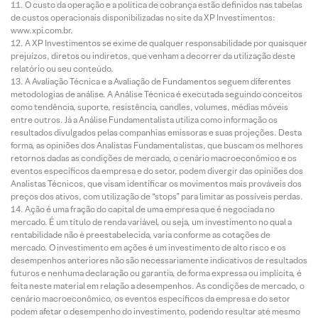
O custo da operação e a política de cobrança estão definidos nas tabelas
de custos operacionais disponibilizadas no site da XP Investimentos:
www.xpi.com.br.
A XP Investimentos se exime de qualquer responsabilidade por quaisquer
prejuízos, diretos ou indiretos, que venham a decorrer da utilização deste
relatório ou seu conteúdo.
A Avaliação Técnica e a Avaliação de Fundamentos seguem diferentes
metodologias de análise. A Análise Técnica é executada seguindo conceitos
como tendência, suporte, resistência, candles, volumes, médias móveis
entre outros. Já a Análise Fundamentalista utiliza como informação os
resultados divulgados pelas companhias emissoras e suas projeções. Desta
forma, as opiniões dos Analistas Fundamentalistas, que buscam os melhores
retornos dadas as condições de mercado, o cenário macroeconômico e os
eventos específicos da empresa e do setor, podem divergir das opiniões dos
Analistas Técnicos, que visam identificar os movimentos mais prováveis dos
preços dos ativos, com utilização de “stops” para limitar as possíveis perdas.
Ação é uma fração do capital de uma empresa que é negociada no
mercado. É um título de renda variável, ou seja, um investimento no qual a
rentabilidade não é preestabelecida, varia conforme as cotações de
mercado. O investimento em ações é um investimento de alto risco e os
desempenhos anteriores não são necessariamente indicativos de resultados
futuros e nenhuma declaração ou garantia, de forma expressa ou implícita, é
feita neste material em relação a desempenhos. As condições de mercado, o
cenário macroeconômico, os eventos específicos da empresa e do setor
podem afetar o desempenho do investimento, podendo resultar até mesmo