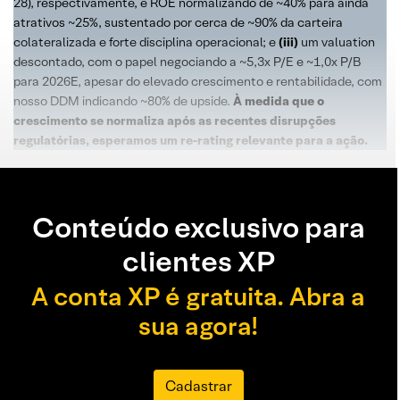
28), respectivamente, e ROE normalizando de ~40% para ainda
atrativos ~25%, sustentado por cerca de ~90% da carteira
colateralizada e forte disciplina operacional; e
(iii)
um valuation
descontado, com o papel negociando a ~5,3x P/E e ~1,0x P/B
para 2026E, apesar do elevado crescimento e rentabilidade, com
nosso DDM indicando ~80% de upside.
À medida que o
crescimento se normaliza após as recentes disrupções
regulatórias, esperamos um re-rating relevante para a ação.
Conteúdo exclusivo para
clientes XP
A conta XP é gratuita. Abra a
sua agora!
Cadastrar