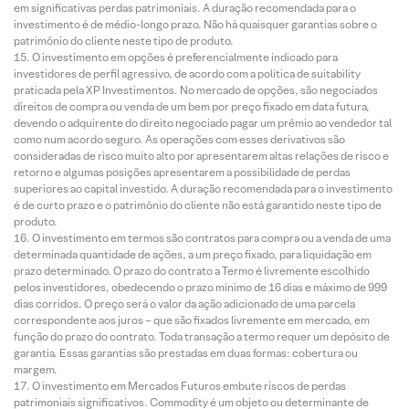
em significativas perdas patrimoniais. A duração recomendada para o
investimento é de médio-longo prazo. Não há quaisquer garantias sobre o
patrimônio do cliente neste tipo de produto.
O investimento em opções é preferencialmente indicado para
investidores de perfil agressivo, de acordo com a política de suitability
praticada pela XP Investimentos. No mercado de opções, são negociados
direitos de compra ou venda de um bem por preço fixado em data futura,
devendo o adquirente do direito negociado pagar um prêmio ao vendedor tal
como num acordo seguro. As operações com esses derivativos são
consideradas de risco muito alto por apresentarem altas relações de risco e
retorno e algumas posições apresentarem a possibilidade de perdas
superiores ao capital investido. A duração recomendada para o investimento
é de curto prazo e o patrimônio do cliente não está garantido neste tipo de
produto.
O investimento em termos são contratos para compra ou a venda de uma
determinada quantidade de ações, a um preço fixado, para liquidação em
prazo determinado. O prazo do contrato a Termo é livremente escolhido
pelos investidores, obedecendo o prazo mínimo de 16 dias e máximo de 999
dias corridos. O preço será o valor da ação adicionado de uma parcela
correspondente aos juros – que são fixados livremente em mercado, em
função do prazo do contrato. Toda transação a termo requer um depósito de
garantia. Essas garantias são prestadas em duas formas: cobertura ou
margem.
O investimento em Mercados Futuros embute riscos de perdas
patrimoniais significativos. Commodity é um objeto ou determinante de