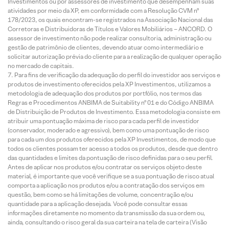
Investimentos ou por assessores de investimento que desempenham suas
atividades por meio da XP, em conformidade com a Resolução CVM nº
178/2023, os quais encontram-se registrados na Associação Nacional das
Corretoras e Distribuidoras de Títulos e Valores Mobiliários – ANCORD. O
assessor de investimento não pode realizar consultoria, administração ou
gestão de patrimônio de clientes, devendo atuar como intermediário e
solicitar autorização prévia do cliente para a realização de qualquer operação
no mercado de capitais.
Para fins de verificação da adequação do perfil do investidor aos serviços e
produtos de investimento oferecidos pela XP Investimentos, utilizamos a
metodologia de adequação dos produtos por portfólio, nos termos das
Regras e Procedimentos ANBIMA de Suitability nº 01 e do Código ANBIMA
de Distribuição de Produtos de Investimento. Essa metodologia consiste em
atribuir uma pontuação máxima de risco para cada perfil de investidor
(conservador, moderado e agressivo), bem como uma pontuação de risco
para cada um dos produtos oferecidos pela XP Investimentos, de modo que
todos os clientes possam ter acesso a todos os produtos, desde que dentro
das quantidades e limites da pontuação de risco definidas para o seu perfil.
Antes de aplicar nos produtos e/ou contratar os serviços objeto deste
material, é importante que você verifique se a sua pontuação de risco atual
comporta a aplicação nos produtos e/ou a contratação dos serviços em
questão, bem como se há limitações de volume, concentração e/ou
quantidade para a aplicação desejada. Você pode consultar essas
informações diretamente no momento da transmissão da sua ordem ou,
ainda, consultando o risco geral da sua carteira na tela de carteira (Visão