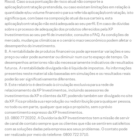
Risco). Caso a sua pontuação de risco atual não comporte a
aplicação/contratação pretendida, ou caso existam limitações em relação à
quantidade e/ou volume financeiro para a referida aplicação/contratação, isto
significa que, com base na composição atual da sua carteira, esta
aplicação/contratação não está adequada ao seu perfil. Em caso de dúvidas
sobre o processo de adequação dos produtos oferecidos pela XP
Investimentos ao seu perfil de investidor, consulte o FAQ. As condições de
mercado, mudanças climáticas e o cenário macroeconômico podem afetar o
desempenho do investimento.
A rentabilidade de produtos financeiros pode apresentar variações e seu
preço ou valor pode aumentar ou diminuir num curto espaço de tempo. Os
desempenhos anteriores não são necessariamente indicativos de resultados
futuros. A rentabilidade divulgada não é líquida de impostos. As informações
presentes neste material são baseadas em simulações e os resultados reais
poderão ser significativamente diferentes.
Este relatório é destinado à circulação exclusiva para a rede de
relacionamento da XP Investimentos, incluindo assessores de
investimentos da XP e clientes da XP, podendo também ser divulgado no site
da XP. Fica proibida sua reprodução ou redistribuição para qualquer pessoa,
no todo ou em parte, qualquer que seja o propósito, sem o prévio
consentimento expresso da XP Investimentos.
0800 77 20202. A Ouvidoria da XP Investimentos tem a missão de servir
de canal de contato sempre que os clientes que não se sentirem satisfeitos
com as soluções dadas pela empresa aos seus problemas. O contato pode
ser realizado por meio do telefone: 0800 722 3710.