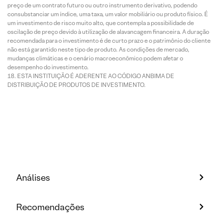
preço de um contrato futuro ou outro instrumento derivativo, podendo
consubstanciar um índice, uma taxa, um valor mobiliário ou produto físico. É
um investimento de risco muito alto, que contempla a possibilidade de
oscilação de preço devido à utilização de alavancagem financeira. A duração
recomendada para o investimento é de curto prazo e o patrimônio do cliente
não está garantido neste tipo de produto. As condições de mercado,
mudanças climáticas e o cenário macroeconômico podem afetar o
desempenho do investimento.
ESTA INSTITUIÇÃO É ADERENTE AO CÓDIGO ANBIMA DE
DISTRIBUIÇÃO DE PRODUTOS DE INVESTIMENTO.
Análises
Recomendações