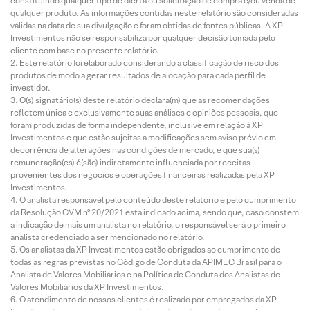
constituindo qualquer tipo de oferta ou solicitação de compra e/ou venda de
qualquer produto. As informações contidas neste relatório são consideradas
válidas na data de sua divulgação e foram obtidas de fontes públicas. A XP
Investimentos não se responsabiliza por qualquer decisão tomada pelo
cliente com base no presente relatório.
Este relatório foi elaborado considerando a classificação de risco dos
produtos de modo a gerar resultados de alocação para cada perfil de
investidor.
O(s) signatário(s) deste relatório declara(m) que as recomendações
refletem única e exclusivamente suas análises e opiniões pessoais, que
foram produzidas de forma independente, inclusive em relação à XP
Investimentos e que estão sujeitas a modificações sem aviso prévio em
decorrência de alterações nas condições de mercado, e que sua(s)
remuneração(es) é(são) indiretamente influenciada por receitas
provenientes dos negócios e operações financeiras realizadas pela XP
Investimentos.
O analista responsável pelo conteúdo deste relatório e pelo cumprimento
da Resolução CVM nº 20/2021 está indicado acima, sendo que, caso constem
a indicação de mais um analista no relatório, o responsável será o primeiro
analista credenciado a ser mencionado no relatório.
Os analistas da XP Investimentos estão obrigados ao cumprimento de
todas as regras previstas no Código de Conduta da APIMEC Brasil para o
Analista de Valores Mobiliários e na Política de Conduta dos Analistas de
Valores Mobiliários da XP Investimentos.
O atendimento de nossos clientes é realizado por empregados da XP