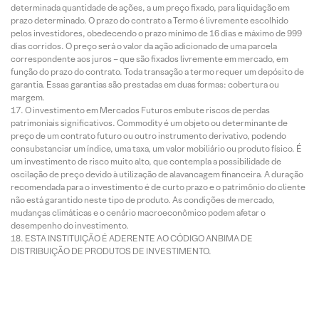
determinada quantidade de ações, a um preço fixado, para liquidação em
prazo determinado. O prazo do contrato a Termo é livremente escolhido
pelos investidores, obedecendo o prazo mínimo de 16 dias e máximo de 999
dias corridos. O preço será o valor da ação adicionado de uma parcela
correspondente aos juros – que são fixados livremente em mercado, em
função do prazo do contrato. Toda transação a termo requer um depósito de
garantia. Essas garantias são prestadas em duas formas: cobertura ou
margem.
O investimento em Mercados Futuros embute riscos de perdas
patrimoniais significativos. Commodity é um objeto ou determinante de
preço de um contrato futuro ou outro instrumento derivativo, podendo
consubstanciar um índice, uma taxa, um valor mobiliário ou produto físico. É
um investimento de risco muito alto, que contempla a possibilidade de
oscilação de preço devido à utilização de alavancagem financeira. A duração
recomendada para o investimento é de curto prazo e o patrimônio do cliente
não está garantido neste tipo de produto. As condições de mercado,
mudanças climáticas e o cenário macroeconômico podem afetar o
desempenho do investimento.
ESTA INSTITUIÇÃO É ADERENTE AO CÓDIGO ANBIMA DE
DISTRIBUIÇÃO DE PRODUTOS DE INVESTIMENTO.