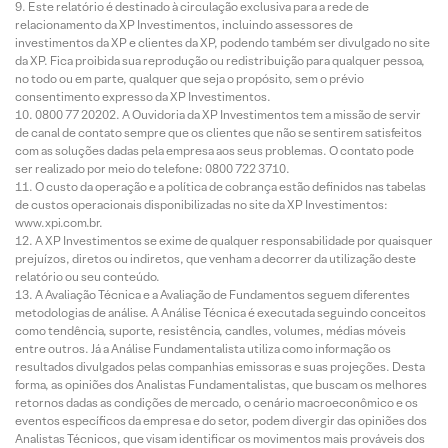
Este relatório é destinado à circulação exclusiva para a rede de
relacionamento da XP Investimentos, incluindo assessores de
investimentos da XP e clientes da XP, podendo também ser divulgado no site
da XP. Fica proibida sua reprodução ou redistribuição para qualquer pessoa,
no todo ou em parte, qualquer que seja o propósito, sem o prévio
consentimento expresso da XP Investimentos.
0800 77 20202. A Ouvidoria da XP Investimentos tem a missão de servir
de canal de contato sempre que os clientes que não se sentirem satisfeitos
com as soluções dadas pela empresa aos seus problemas. O contato pode
ser realizado por meio do telefone: 0800 722 3710.
O custo da operação e a política de cobrança estão definidos nas tabelas
de custos operacionais disponibilizadas no site da XP Investimentos:
www.xpi.com.br.
A XP Investimentos se exime de qualquer responsabilidade por quaisquer
prejuízos, diretos ou indiretos, que venham a decorrer da utilização deste
relatório ou seu conteúdo.
A Avaliação Técnica e a Avaliação de Fundamentos seguem diferentes
metodologias de análise. A Análise Técnica é executada seguindo conceitos
como tendência, suporte, resistência, candles, volumes, médias móveis
entre outros. Já a Análise Fundamentalista utiliza como informação os
resultados divulgados pelas companhias emissoras e suas projeções. Desta
forma, as opiniões dos Analistas Fundamentalistas, que buscam os melhores
retornos dadas as condições de mercado, o cenário macroeconômico e os
eventos específicos da empresa e do setor, podem divergir das opiniões dos
Analistas Técnicos, que visam identificar os movimentos mais prováveis dos