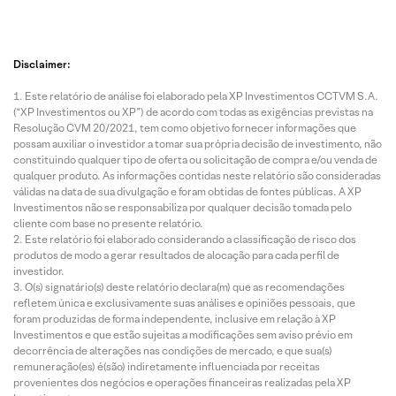
Disclaimer:
Este relatório de análise foi elaborado pela XP Investimentos CCTVM S.A.
(“XP Investimentos ou XP”) de acordo com todas as exigências previstas na
Resolução CVM 20/2021, tem como objetivo fornecer informações que
possam auxiliar o investidor a tomar sua própria decisão de investimento, não
constituindo qualquer tipo de oferta ou solicitação de compra e/ou venda de
qualquer produto. As informações contidas neste relatório são consideradas
válidas na data de sua divulgação e foram obtidas de fontes públicas. A XP
Investimentos não se responsabiliza por qualquer decisão tomada pelo
cliente com base no presente relatório.
Este relatório foi elaborado considerando a classificação de risco dos
produtos de modo a gerar resultados de alocação para cada perfil de
investidor.
O(s) signatário(s) deste relatório declara(m) que as recomendações
refletem única e exclusivamente suas análises e opiniões pessoais, que
foram produzidas de forma independente, inclusive em relação à XP
Investimentos e que estão sujeitas a modificações sem aviso prévio em
decorrência de alterações nas condições de mercado, e que sua(s)
remuneração(es) é(são) indiretamente influenciada por receitas
provenientes dos negócios e operações financeiras realizadas pela XP