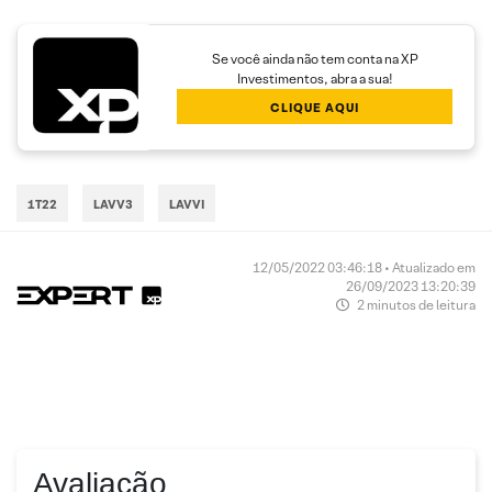
Se você ainda não tem conta na XP
Investimentos, abra a sua!
CLIQUE AQUI
1T22
LAVV3
LAVVI
12/05/2022 03:46:18 • Atualizado em
26/09/2023 13:20:39
2 minutos de leitura
Avaliação