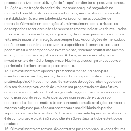
preços dos ativos, com utilização de “stops” para limitar as possíveis perdas.
Ação é uma fração do capital de uma empresa que é negociada no
mercado. É um título de renda variável, ou seja, um investimento no qual a
rentabilidade não é preestabelecida, varia conforme as cotações de
mercado. O investimento em ações é um investimento de alto risco e os
desempenhos anteriores não são necessariamente indicativos de resultados
futuros e nenhuma declaração ou garantia, de forma expressa ou implícita, é
feita neste material em relação a desempenhos. As condições de mercado, o
cenário macroeconômico, os eventos específicos da empresa e do setor
podem afetar o desempenho do investimento, podendo resultar até mesmo
em significativas perdas patrimoniais. A duração recomendada para o
investimento é de médio-longo prazo. Não há quaisquer garantias sobre o
patrimônio do cliente neste tipo de produto.
O investimento em opções é preferencialmente indicado para
investidores de perfil agressivo, de acordo com a política de suitability
praticada pela XP Investimentos. No mercado de opções, são negociados
direitos de compra ou venda de um bem por preço fixado em data futura,
devendo o adquirente do direito negociado pagar um prêmio ao vendedor tal
como num acordo seguro. As operações com esses derivativos são
consideradas de risco muito alto por apresentarem altas relações de risco e
retorno e algumas posições apresentarem a possibilidade de perdas
superiores ao capital investido. A duração recomendada para o investimento
é de curto prazo e o patrimônio do cliente não está garantido neste tipo de
produto.
O investimento em termos são contratos para compra ou a venda de uma