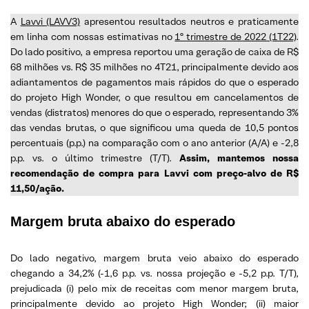
A
Lavvi (LAVV3)
apresentou resultados neutros e praticamente
em linha com nossas estimativas no
1º trimestre de 2022 (1T22)
.
Do lado positivo, a empresa reportou uma geração de caixa de R$
68 milhões vs. R$ 35 milhões no 4T21, principalmente devido aos
adiantamentos de pagamentos mais rápidos do que o esperado
do projeto High Wonder, o que resultou em cancelamentos de
vendas (distratos) menores do que o esperado, representando 3%
das vendas brutas, o que significou uma queda de 10,5 pontos
percentuais (p.p.) na comparação com o ano anterior (A/A) e -2,8
p.p. vs. o último trimestre (T/T).
Assim, mantemos nossa
recomendação de compra para Lavvi com preço-alvo de R$
11,50/ação.
Margem bruta abaixo do esperado
Do lado negativo, margem bruta veio abaixo do esperado
chegando a 34,2% (-1,6 p.p. vs. nossa projeção e -5,2 p.p. T/T),
prejudicada (i) pelo mix de receitas com menor margem bruta,
principalmente devido ao projeto High Wonder; (ii) maior