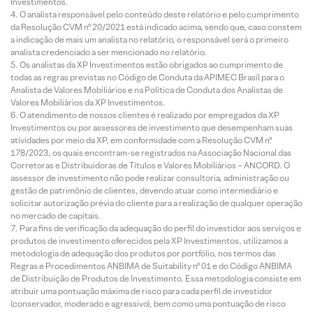
Investimentos.
O analista responsável pelo conteúdo deste relatório e pelo cumprimento
da Resolução CVM nº 20/2021 está indicado acima, sendo que, caso constem
a indicação de mais um analista no relatório, o responsável será o primeiro
analista credenciado a ser mencionado no relatório.
Os analistas da XP Investimentos estão obrigados ao cumprimento de
todas as regras previstas no Código de Conduta da APIMEC Brasil para o
Analista de Valores Mobiliários e na Política de Conduta dos Analistas de
Valores Mobiliários da XP Investimentos.
O atendimento de nossos clientes é realizado por empregados da XP
Investimentos ou por assessores de investimento que desempenham suas
atividades por meio da XP, em conformidade com a Resolução CVM nº
178/2023, os quais encontram-se registrados na Associação Nacional das
Corretoras e Distribuidoras de Títulos e Valores Mobiliários – ANCORD. O
assessor de investimento não pode realizar consultoria, administração ou
gestão de patrimônio de clientes, devendo atuar como intermediário e
solicitar autorização prévia do cliente para a realização de qualquer operação
no mercado de capitais.
Para fins de verificação da adequação do perfil do investidor aos serviços e
produtos de investimento oferecidos pela XP Investimentos, utilizamos a
metodologia de adequação dos produtos por portfólio, nos termos das
Regras e Procedimentos ANBIMA de Suitability nº 01 e do Código ANBIMA
de Distribuição de Produtos de Investimento. Essa metodologia consiste em
atribuir uma pontuação máxima de risco para cada perfil de investidor
(conservador, moderado e agressivo), bem como uma pontuação de risco