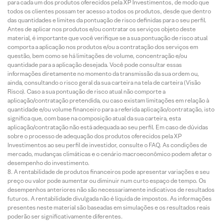
para cada um dos produtos oferecidos pela XP Investimentos, de modo que
todos os clientes possam ter acesso a todos os produtos, desde que dentro
das quantidades e limites da pontuação de risco definidas para o seu perfil.
Antes de aplicar nos produtos e/ou contratar os serviços objeto deste
material, é importante que você verifique se a sua pontuação de risco atual
comporta a aplicação nos produtos e/ou a contratação dos serviços em
questão, bem como se há limitações de volume, concentração e/ou
quantidade para a aplicação desejada. Você pode consultar essas
informações diretamente no momento da transmissão da sua ordem ou,
ainda, consultando o risco geral da sua carteira na tela de carteira (Visão
Risco). Caso a sua pontuação de risco atual não comporte a
aplicação/contratação pretendida, ou caso existam limitações em relação à
quantidade e/ou volume financeiro para a referida aplicação/contratação, isto
significa que, com base na composição atual da sua carteira, esta
aplicação/contratação não está adequada ao seu perfil. Em caso de dúvidas
sobre o processo de adequação dos produtos oferecidos pela XP
Investimentos ao seu perfil de investidor, consulte o FAQ. As condições de
mercado, mudanças climáticas e o cenário macroeconômico podem afetar o
desempenho do investimento.
A rentabilidade de produtos financeiros pode apresentar variações e seu
preço ou valor pode aumentar ou diminuir num curto espaço de tempo. Os
desempenhos anteriores não são necessariamente indicativos de resultados
futuros. A rentabilidade divulgada não é líquida de impostos. As informações
presentes neste material são baseadas em simulações e os resultados reais
poderão ser significativamente diferentes.