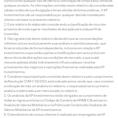
constituindo qualquer tipo de oferta ou solicitação de compra e/ou venda de
qualquer produto. As informações contidas neste relatório são consideradas
válidas na data de sua divulgação e foram obtidas de fontes públicas. A XP
Investimentos não se responsabiliza por qualquer decisão tomada pelo
cliente com base no presente relatório.
Este relatório foi elaborado considerando a classificação de risco dos
produtos de modo a gerar resultados de alocação para cada perfil de
investidor.
O(s) signatário(s) deste relatório declara(m) que as recomendações
refletem única e exclusivamente suas análises e opiniões pessoais, que
foram produzidas de forma independente, inclusive em relação à XP
Investimentos e que estão sujeitas a modificações sem aviso prévio em
decorrência de alterações nas condições de mercado, e que sua(s)
remuneração(es) é(são) indiretamente influenciada por receitas
provenientes dos negócios e operações financeiras realizadas pela XP
Investimentos.
O analista responsável pelo conteúdo deste relatório e pelo cumprimento
da Resolução CVM nº 20/2021 está indicado acima, sendo que, caso constem
a indicação de mais um analista no relatório, o responsável será o primeiro
analista credenciado a ser mencionado no relatório.
Os analistas da XP Investimentos estão obrigados ao cumprimento de
todas as regras previstas no Código de Conduta da APIMEC Brasil para o
Analista de Valores Mobiliários e na Política de Conduta dos Analistas de
Valores Mobiliários da XP Investimentos.
O atendimento de nossos clientes é realizado por empregados da XP