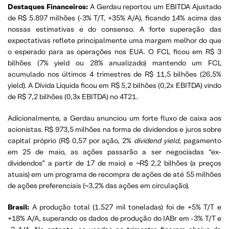
Destaques Financeiros:
A Gerdau reportou um EBITDA Ajustado
de R$ 5.897 milhões (-3% T/T, +35% A/A), ficando 14% acima das
nossas estimativas e do consenso. A forte superação das
expectativas reflete principalmente uma margem melhor do que
o esperado para as operações nos EUA. O FCL ficou em R$ 3
bilhões (7% yield ou 28% anualizado) mantendo um FCL
acumulado nos últimos 4 trimestres de R$ 11,5 bilhões (26,5%
yield). A Dívida Líquida ficou em R$ 5,2 bilhões (0,2x EBITDA) vindo
de R$ 7,2 bilhões (0,3x EBITDA) no 4T21.
Adicionalmente, a Gerdau anunciou um forte fluxo de caixa aos
acionistas. R$ 973,5 milhões na forma de dividendos e juros sobre
capital próprio (R$ 0,57 por ação, 2%
dividend yield
, pagamento
em 25 de maio, as ações passarão a ser negociadas “ex-
dividendos” a partir de 17 de maio) e ~R$ 2,2 bilhões (a preços
atuais) em um programa de recompra de ações de até 55 milhões
de ações preferenciais (~3,2% das ações em circulação).
Brasil:
A produção total (1.527 mil toneladas) foi de +5% T/T e
+18% A/A, superando os dados de produção do IABr em -3% T/T e