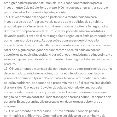
em significativas perdas patrimoniais. A duração recomendada para o
investimento é de médio-longo prazo. Não há quaisquer garantias sobre o
patrimônio do cliente neste tipo de produto.
O investimento em opções é preferencialmente indicado para
investidores de perfil agressivo, de acordo com a política de suitability
praticada pela XP Investimentos. No mercado de opções, são negociados
direitos de compra ou venda de um bem por preço fixado em data futura,
devendo o adquirente do direito negociado pagar um prêmio ao vendedor tal
como num acordo seguro. As operações com esses derivativos são
consideradas de risco muito alto por apresentarem altas relações de risco e
retorno e algumas posições apresentarem a possibilidade de perdas
superiores ao capital investido. A duração recomendada para o investimento
é de curto prazo e o patrimônio do cliente não está garantido neste tipo de
produto.
O investimento em termos são contratos para compra ou a venda de uma
determinada quantidade de ações, a um preço fixado, para liquidação em
prazo determinado. O prazo do contrato a Termo é livremente escolhido
pelos investidores, obedecendo o prazo mínimo de 16 dias e máximo de 999
dias corridos. O preço será o valor da ação adicionado de uma parcela
correspondente aos juros – que são fixados livremente em mercado, em
função do prazo do contrato. Toda transação a termo requer um depósito de
garantia. Essas garantias são prestadas em duas formas: cobertura ou
margem.
O investimento em Mercados Futuros embute riscos de perdas
patrimoniais significativos. Commodity é um objeto ou determinante de