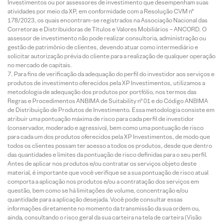
Investimentos ou por assessores de investimento que desempenham suas
atividades por meio da XP, em conformidade com a Resolução CVM nº
178/2023, os quais encontram-se registrados na Associação Nacional das
Corretoras e Distribuidoras de Títulos e Valores Mobiliários – ANCORD. O
assessor de investimento não pode realizar consultoria, administração ou
gestão de patrimônio de clientes, devendo atuar como intermediário e
solicitar autorização prévia do cliente para a realização de qualquer operação
no mercado de capitais.
Para fins de verificação da adequação do perfil do investidor aos serviços e
produtos de investimento oferecidos pela XP Investimentos, utilizamos a
metodologia de adequação dos produtos por portfólio, nos termos das
Regras e Procedimentos ANBIMA de Suitability nº 01 e do Código ANBIMA
de Distribuição de Produtos de Investimento. Essa metodologia consiste em
atribuir uma pontuação máxima de risco para cada perfil de investidor
(conservador, moderado e agressivo), bem como uma pontuação de risco
para cada um dos produtos oferecidos pela XP Investimentos, de modo que
todos os clientes possam ter acesso a todos os produtos, desde que dentro
das quantidades e limites da pontuação de risco definidas para o seu perfil.
Antes de aplicar nos produtos e/ou contratar os serviços objeto deste
material, é importante que você verifique se a sua pontuação de risco atual
comporta a aplicação nos produtos e/ou a contratação dos serviços em
questão, bem como se há limitações de volume, concentração e/ou
quantidade para a aplicação desejada. Você pode consultar essas
informações diretamente no momento da transmissão da sua ordem ou,
ainda, consultando o risco geral da sua carteira na tela de carteira (Visão