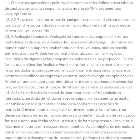
O custo da operação e a política de cobrança estão definidos nas tabelas
de custos operacionais disponibilizadas no site da XP Investimentos:
www.xpi.com.br.
A XP Investimentos se exime de qualquer responsabilidade por quaisquer
prejuízos, diretos ou indiretos, que venham a decorrer da utilização deste
relatório ou seu conteúdo.
A Avaliação Técnica e a Avaliação de Fundamentos seguem diferentes
metodologias de análise. A Análise Técnica é executada seguindo conceitos
como tendência, suporte, resistência, candles, volumes, médias móveis
entre outros. Já a Análise Fundamentalista utiliza como informação os
resultados divulgados pelas companhias emissoras e suas projeções. Desta
forma, as opiniões dos Analistas Fundamentalistas, que buscam os melhores
retornos dadas as condições de mercado, o cenário macroeconômico e os
eventos específicos da empresa e do setor, podem divergir das opiniões dos
Analistas Técnicos, que visam identificar os movimentos mais prováveis dos
preços dos ativos, com utilização de “stops” para limitar as possíveis perdas.
Ação é uma fração do capital de uma empresa que é negociada no
mercado. É um título de renda variável, ou seja, um investimento no qual a
rentabilidade não é preestabelecida, varia conforme as cotações de
mercado. O investimento em ações é um investimento de alto risco e os
desempenhos anteriores não são necessariamente indicativos de resultados
futuros e nenhuma declaração ou garantia, de forma expressa ou implícita, é
feita neste material em relação a desempenhos. As condições de mercado, o
cenário macroeconômico, os eventos específicos da empresa e do setor
podem afetar o desempenho do investimento, podendo resultar até mesmo