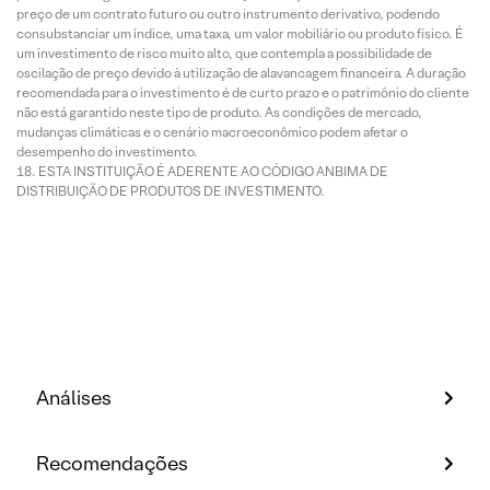
preço de um contrato futuro ou outro instrumento derivativo, podendo
consubstanciar um índice, uma taxa, um valor mobiliário ou produto físico. É
um investimento de risco muito alto, que contempla a possibilidade de
oscilação de preço devido à utilização de alavancagem financeira. A duração
recomendada para o investimento é de curto prazo e o patrimônio do cliente
não está garantido neste tipo de produto. As condições de mercado,
mudanças climáticas e o cenário macroeconômico podem afetar o
desempenho do investimento.
ESTA INSTITUIÇÃO É ADERENTE AO CÓDIGO ANBIMA DE
DISTRIBUIÇÃO DE PRODUTOS DE INVESTIMENTO.
Análises
Recomendações