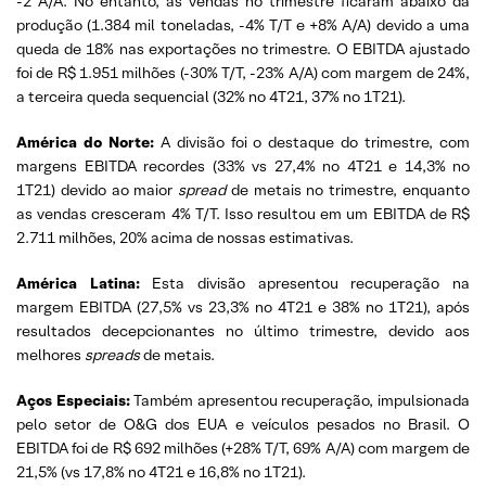
-2 A/A. No entanto, as vendas no trimestre ficaram abaixo da
produção (1.384 mil toneladas, -4% T/T e +8% A/A) devido a uma
queda de 18% nas exportações no trimestre. O EBITDA ajustado
foi de R$ 1.951 milhões (-30% T/T, -23% A/A) com margem de 24%,
a terceira queda sequencial (32% no 4T21, 37% no 1T21).
América do Norte:
A divisão foi o destaque do trimestre, com
margens EBITDA recordes (33% vs 27,4% no 4T21 e 14,3% no
1T21) devido ao maior
spread
de metais no trimestre, enquanto
as vendas cresceram 4% T/T. Isso resultou em um EBITDA de R$
2.711 milhões, 20% acima de nossas estimativas.
América Latina:
Esta divisão apresentou recuperação na
margem EBITDA (27,5% vs 23,3% no 4T21 e 38% no 1T21), após
resultados decepcionantes no último trimestre, devido aos
melhores
spreads
de metais.
Aços Especiais:
Também apresentou recuperação, impulsionada
pelo setor de O&G dos EUA e veículos pesados ​​no Brasil. O
EBITDA foi de R$ 692 milhões (+28% T/T, 69% A/A) com margem de
21,5% (vs 17,8% no 4T21 e 16,8% no 1T21).