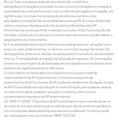
Risco). Caso a sua pontuação de risco atual não comporte a
aplicação/contratação pretendida, ou caso existam limitações em relação à
quantidade e/ou volume financeiro para a referida aplicação/contratação, isto
significa que, com base na composição atual da sua carteira, esta
aplicação/contratação não está adequada ao seu perfil. Em caso de dúvidas
sobre o processo de adequação dos produtos oferecidos pela XP
Investimentos ao seu perfil de investidor, consulte o FAQ. As condições de
mercado, mudanças climáticas e o cenário macroeconômico podem afetar o
desempenho do investimento.
A rentabilidade de produtos financeiros pode apresentar variações e seu
preço ou valor pode aumentar ou diminuir num curto espaço de tempo. Os
desempenhos anteriores não são necessariamente indicativos de resultados
futuros. A rentabilidade divulgada não é líquida de impostos. As informações
presentes neste material são baseadas em simulações e os resultados reais
poderão ser significativamente diferentes.
Este relatório é destinado à circulação exclusiva para a rede de
relacionamento da XP Investimentos, incluindo assessores de
investimentos da XP e clientes da XP, podendo também ser divulgado no site
da XP. Fica proibida sua reprodução ou redistribuição para qualquer pessoa,
no todo ou em parte, qualquer que seja o propósito, sem o prévio
consentimento expresso da XP Investimentos.
0800 77 20202. A Ouvidoria da XP Investimentos tem a missão de servir
de canal de contato sempre que os clientes que não se sentirem satisfeitos
com as soluções dadas pela empresa aos seus problemas. O contato pode
ser realizado por meio do telefone: 0800 722 3710.