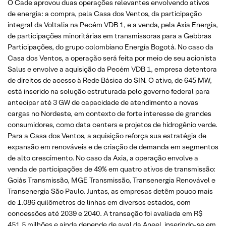
O Cade aprovou duas operações relevantes envolvendo ativos
de energia: a compra, pela Casa dos Ventos, da participação
integral da Voltalia na Pecém VDB 1, e a venda, pela Axia Energia,
de participações minoritárias em transmissoras para a Gebbras
Participações, do grupo colombiano Energía Bogotá. No caso da
Casa dos Ventos, a operação será feita por meio de seu acionista
Salus e envolve a aquisição da Pecém VDB 1, empresa detentora
de direitos de acesso à Rede Básica do SIN. O ativo, de 645 MW,
está inserido na solução estruturada pelo governo federal para
antecipar até 3 GW de capacidade de atendimento a novas
cargas no Nordeste, em contexto de forte interesse de grandes
consumidores, como data centers e projetos de hidrogênio verde.
Para a Casa dos Ventos, a aquisição reforça sua estratégia de
expansão em renováveis e de criação de demanda em segmentos
de alto crescimento. No caso da Axia, a operação envolve a
venda de participações de 49% em quatro ativos de transmissão:
Goiás Transmissão, MGE Transmissão, Transenergia Renovável e
Transenergia São Paulo. Juntas, as empresas detêm pouco mais
de 1.086 quilômetros de linhas em diversos estados, com
concessões até 2039 e 2040. A transação foi avaliada em R$
451,5 milhões e ainda depende de aval da Aneel, inserindo-se em