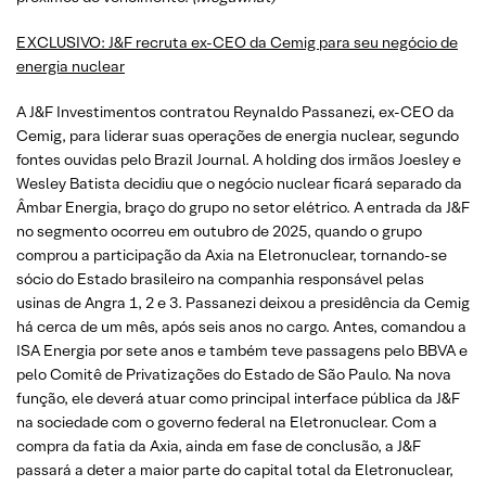
EXCLUSIVO: J&F recruta ex-CEO da Cemig para seu negócio de
energia nuclear
A J&F Investimentos contratou Reynaldo Passanezi, ex-CEO da
Cemig, para liderar suas operações de energia nuclear, segundo
fontes ouvidas pelo Brazil Journal. A holding dos irmãos Joesley e
Wesley Batista decidiu que o negócio nuclear ficará separado da
Âmbar Energia, braço do grupo no setor elétrico. A entrada da J&F
no segmento ocorreu em outubro de 2025, quando o grupo
comprou a participação da Axia na Eletronuclear, tornando-se
sócio do Estado brasileiro na companhia responsável pelas
usinas de Angra 1, 2 e 3. Passanezi deixou a presidência da Cemig
há cerca de um mês, após seis anos no cargo. Antes, comandou a
ISA Energia por sete anos e também teve passagens pelo BBVA e
pelo Comitê de Privatizações do Estado de São Paulo. Na nova
função, ele deverá atuar como principal interface pública da J&F
na sociedade com o governo federal na Eletronuclear. Com a
compra da fatia da Axia, ainda em fase de conclusão, a J&F
passará a deter a maior parte do capital total da Eletronuclear,