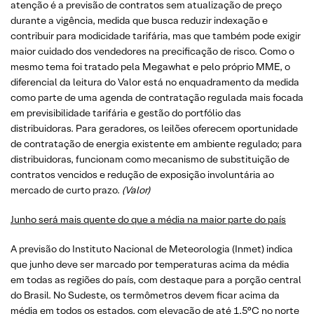
atenção é a previsão de contratos sem atualização de preço
durante a vigência, medida que busca reduzir indexação e
contribuir para modicidade tarifária, mas que também pode exigir
maior cuidado dos vendedores na precificação de risco. Como o
mesmo tema foi tratado pela Megawhat e pelo próprio MME, o
diferencial da leitura do Valor está no enquadramento da medida
como parte de uma agenda de contratação regulada mais focada
em previsibilidade tarifária e gestão do portfólio das
distribuidoras. Para geradores, os leilões oferecem oportunidade
de contratação de energia existente em ambiente regulado; para
distribuidoras, funcionam como mecanismo de substituição de
contratos vencidos e redução de exposição involuntária ao
mercado de curto prazo.
(Valor)
Junho será mais quente do que a média na maior parte do país
A previsão do Instituto Nacional de Meteorologia (Inmet) indica
que junho deve ser marcado por temperaturas acima da média
em todas as regiões do país, com destaque para a porção central
do Brasil. No Sudeste, os termômetros devem ficar acima da
média em todos os estados, com elevação de até 1,5°C no norte