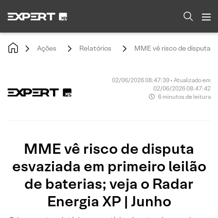
Ações
Relatórios
MME vê risco de disputa es
02/06/2026 08:47:39 • Atualizado em
02/06/2026 08:47:42
6 minutos de leitura
MME vê risco de disputa
esvaziada em primeiro leilão
de baterias; veja o Radar
Energia XP | Junho