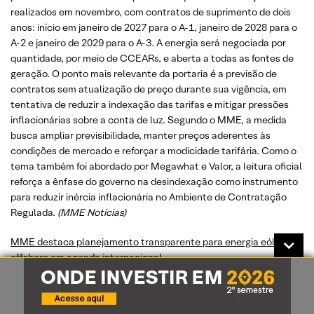
realizados em novembro, com contratos de suprimento de dois
anos: início em janeiro de 2027 para o A-1, janeiro de 2028 para o
A-2 e janeiro de 2029 para o A-3. A energia será negociada por
quantidade, por meio de CCEARs, e aberta a todas as fontes de
geração. O ponto mais relevante da portaria é a previsão de
contratos sem atualização de preço durante sua vigência, em
tentativa de reduzir a indexação das tarifas e mitigar pressões
inflacionárias sobre a conta de luz. Segundo o MME, a medida
busca ampliar previsibilidade, manter preços aderentes às
condições de mercado e reforçar a modicidade tarifária. Como o
tema também foi abordado por Megawhat e Valor, a leitura oficial
reforça a ênfase do governo na desindexação como instrumento
para reduzir inércia inflacionária no Ambiente de Contratação
Regulada.
(MME Notícias)
MME destaca planejamento transparente para energia eólica
offshore em agenda internacional
O Ministério de Minas e Energia destacou, em agenda técnica
realizada na Dinamarca, o compromisso do Brasil com o