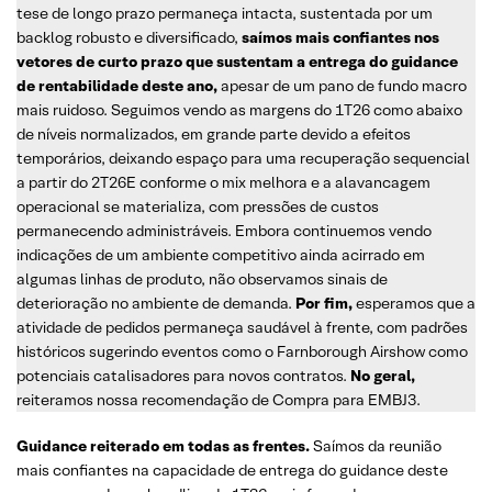
tese de longo prazo permaneça intacta, sustentada por um
backlog robusto e diversificado,
saímos mais confiantes nos
vetores de curto prazo que sustentam a entrega do guidance
de rentabilidade deste ano,
apesar de um pano de fundo macro
mais ruidoso. Seguimos vendo as margens do 1T26 como abaixo
de níveis normalizados, em grande parte devido a efeitos
temporários, deixando espaço para uma recuperação sequencial
a partir do 2T26E conforme o mix melhora e a alavancagem
operacional se materializa, com pressões de custos
permanecendo administráveis. Embora continuemos vendo
indicações de um ambiente competitivo ainda acirrado em
algumas linhas de produto, não observamos sinais de
deterioração no ambiente de demanda.
Por fim,
esperamos que a
atividade de pedidos permaneça saudável à frente, com padrões
históricos sugerindo eventos como o Farnborough Airshow como
potenciais catalisadores para novos contratos.
No geral,
reiteramos nossa recomendação de Compra para EMBJ3.
Guidance reiterado em todas as frentes.
Saímos da reunião
mais confiantes na capacidade de entrega do guidance deste