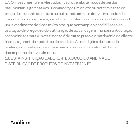
O investimento em Mercados Futuros embute riscos de perdas
patrimoniais significativos. Commodity é um objeto ou determinante de
preço de um contrato futuro ou outro instrumento derivativo, podendo
consubstanciar um índice, uma taxa, um valor mobiliário ou produto físico. É
um investimento de risco muito alto, que contempla a possibilidade de
oscilação de preço devido à utilização de alavancagem financeira. A duração
recomendada para o investimento é de curto prazo e o patrimônio do cliente
não está garantido neste tipo de produto. As condições de mercado,
mudanças climáticas e o cenário macroeconômico podem afetar o
desempenho do investimento.
ESTA INSTITUIÇÃO É ADERENTE AO CÓDIGO ANBIMA DE
DISTRIBUIÇÃO DE PRODUTOS DE INVESTIMENTO.
Análises