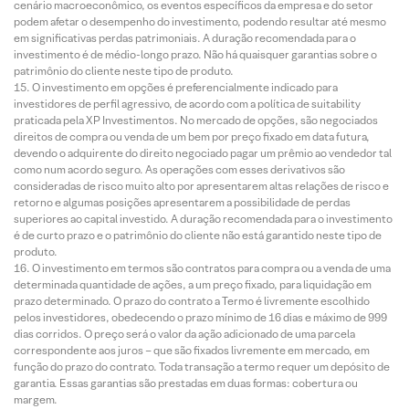
cenário macroeconômico, os eventos específicos da empresa e do setor
podem afetar o desempenho do investimento, podendo resultar até mesmo
em significativas perdas patrimoniais. A duração recomendada para o
investimento é de médio-longo prazo. Não há quaisquer garantias sobre o
patrimônio do cliente neste tipo de produto.
O investimento em opções é preferencialmente indicado para
investidores de perfil agressivo, de acordo com a política de suitability
praticada pela XP Investimentos. No mercado de opções, são negociados
direitos de compra ou venda de um bem por preço fixado em data futura,
devendo o adquirente do direito negociado pagar um prêmio ao vendedor tal
como num acordo seguro. As operações com esses derivativos são
consideradas de risco muito alto por apresentarem altas relações de risco e
retorno e algumas posições apresentarem a possibilidade de perdas
superiores ao capital investido. A duração recomendada para o investimento
é de curto prazo e o patrimônio do cliente não está garantido neste tipo de
produto.
O investimento em termos são contratos para compra ou a venda de uma
determinada quantidade de ações, a um preço fixado, para liquidação em
prazo determinado. O prazo do contrato a Termo é livremente escolhido
pelos investidores, obedecendo o prazo mínimo de 16 dias e máximo de 999
dias corridos. O preço será o valor da ação adicionado de uma parcela
correspondente aos juros – que são fixados livremente em mercado, em
função do prazo do contrato. Toda transação a termo requer um depósito de
garantia. Essas garantias são prestadas em duas formas: cobertura ou
margem.