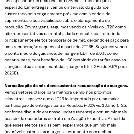
ano, apesar de um headline do 1T26 mais fraco do que o
esperado. Em entregas, vemos o intervalo do guidance
sustentado pelo engajamento próximo com a cadeia de
suprimentos e boa visibilidade sobre o planejamento de
produção. Em margens, seguimos vendo os níveis do 1T26 como
não representativos da rentabilidade normalizada, refletindo
principalmente efeitos temporários de mix, deixando espaço para
uma recuperação sequencial a partir do 2T26E. Seguimos vendo
o ponto médio do guidance, de margem EBIT de 9,0%, como
cenário-base, com benefício de ~60 bps vindo de tarifas caso as
isenções atuais sejam mantidas (margem EBIT XPe de 9,6% para
2026E).
Normalização de mix deve sustentar recuperação de margens.
Vemos vetores claros para melhora de mix nos próximos
trimestres, uma vez que o 1T26 foi impactado por uma maior
participação de entregas para a Republic (~30% vs. 13% no 1T25,
conforme discutido em nosso
update recente
) e por um mix mais
pesado de operadores de frota em Aviação Executiva. À medida
que esses efeitos se dissipem, esperamos que um mix mais
favorável sustente as margens, juntamente com melhor