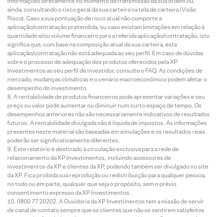
informações diretamente no momento da transmissão da sua ordem ou,
ainda, consultando o risco geral da sua carteira na tela de carteira (Visão
Risco). Caso a sua pontuação de risco atual não comporte a
aplicação/contratação pretendida, ou caso existam limitações em relação à
quantidade e/ou volume financeiro para a referida aplicação/contratação, isto
significa que, com base na composição atual da sua carteira, esta
aplicação/contratação não está adequada ao seu perfil. Em caso de dúvidas
sobre o processo de adequação dos produtos oferecidos pela XP
Investimentos ao seu perfil de investidor, consulte o FAQ. As condições de
mercado, mudanças climáticas e o cenário macroeconômico podem afetar o
desempenho do investimento.
A rentabilidade de produtos financeiros pode apresentar variações e seu
preço ou valor pode aumentar ou diminuir num curto espaço de tempo. Os
desempenhos anteriores não são necessariamente indicativos de resultados
futuros. A rentabilidade divulgada não é líquida de impostos. As informações
presentes neste material são baseadas em simulações e os resultados reais
poderão ser significativamente diferentes.
Este relatório é destinado à circulação exclusiva para a rede de
relacionamento da XP Investimentos, incluindo assessores de
investimentos da XP e clientes da XP, podendo também ser divulgado no site
da XP. Fica proibida sua reprodução ou redistribuição para qualquer pessoa,
no todo ou em parte, qualquer que seja o propósito, sem o prévio
consentimento expresso da XP Investimentos.
0800 77 20202. A Ouvidoria da XP Investimentos tem a missão de servir
de canal de contato sempre que os clientes que não se sentirem satisfeitos