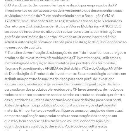
O atendimento de nossos clientes é realizado por empregados da XP
Investimentos ou por assessores de investimento que desempenham suas
atividades por meio da XP, em conformidade com a Resolução CVM nº
178/2023, os quais encontram-se registrados na Associação Nacional das
Corretoras e Distribuidoras de Títulos e Valores Mobiliários – ANCORD. O
assessor de investimento não pode realizar consultoria, administração ou
gestão de patrimônio de clientes, devendo atuar como intermediário e
solicitar autorização prévia do cliente para a realização de qualquer operação
no mercado de capitais.
Para fins de verificação da adequação do perfil do investidor aos serviços e
produtos de investimento oferecidos pela XP Investimentos, utilizamos a
metodologia de adequação dos produtos por portfólio, nos termos das
Regras e Procedimentos ANBIMA de Suitability nº 01 e do Código ANBIMA
de Distribuição de Produtos de Investimento. Essa metodologia consiste em
atribuir uma pontuação máxima de risco para cada perfil de investidor
(conservador, moderado e agressivo), bem como uma pontuação de risco
para cada um dos produtos oferecidos pela XP Investimentos, de modo que
todos os clientes possam ter acesso a todos os produtos, desde que dentro
das quantidades e limites da pontuação de risco definidas para o seu perfil.
Antes de aplicar nos produtos e/ou contratar os serviços objeto deste
material, é importante que você verifique se a sua pontuação de risco atual
comporta a aplicação nos produtos e/ou a contratação dos serviços em
questão, bem como se há limitações de volume, concentração e/ou
quantidade para a aplicação desejada. Você pode consultar essas