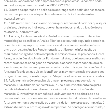
com as soluções dadas pela empresa aos seus problemas. O contato pode
ser realizado por meio do telefone: 0800 722 3710.
O custo da operação e a política de cobrança estão definidos nas tabelas
de custos operacionais disponibilizadas no site da XP Investimentos:
www.xpi.com.br.
A XP Investimentos se exime de qualquer responsabilidade por quaisquer
prejuízos, diretos ou indiretos, que venham a decorrer da utilização deste
relatório ou seu conteúdo.
A Avaliação Técnica e a Avaliação de Fundamentos seguem diferentes
metodologias de análise. A Análise Técnica é executada seguindo conceitos
como tendência, suporte, resistência, candles, volumes, médias móveis
entre outros. Já a Análise Fundamentalista utiliza como informação os
resultados divulgados pelas companhias emissoras e suas projeções. Desta
forma, as opiniões dos Analistas Fundamentalistas, que buscam os melhores
retornos dadas as condições de mercado, o cenário macroeconômico e os
eventos específicos da empresa e do setor, podem divergir das opiniões dos
Analistas Técnicos, que visam identificar os movimentos mais prováveis dos
preços dos ativos, com utilização de “stops” para limitar as possíveis perdas.
Ação é uma fração do capital de uma empresa que é negociada no
mercado. É um título de renda variável, ou seja, um investimento no qual a
rentabilidade não é preestabelecida, varia conforme as cotações de
mercado. O investimento em ações é um investimento de alto risco e os
desempenhos anteriores não são necessariamente indicativos de resultados
futuros e nenhuma declaração ou garantia, de forma expressa ou implícita, é
feita neste material em relação a desempenhos. As condições de mercado, o