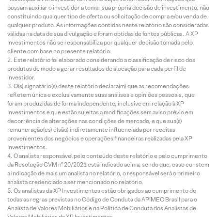
possam auxiliar o investidor a tomar sua própria decisão de investimento, não
constituindo qualquer tipo de oferta ou solicitação de compra e/ou venda de
qualquer produto. As informações contidas neste relatório são consideradas
válidas na data de sua divulgação e foram obtidas de fontes públicas. A XP
Investimentos não se responsabiliza por qualquer decisão tomada pelo
cliente com base no presente relatório.
Este relatório foi elaborado considerando a classificação de risco dos
produtos de modo a gerar resultados de alocação para cada perfil de
investidor.
O(s) signatário(s) deste relatório declara(m) que as recomendações
refletem única e exclusivamente suas análises e opiniões pessoais, que
foram produzidas de forma independente, inclusive em relação à XP
Investimentos e que estão sujeitas a modificações sem aviso prévio em
decorrência de alterações nas condições de mercado, e que sua(s)
remuneração(es) é(são) indiretamente influenciada por receitas
provenientes dos negócios e operações financeiras realizadas pela XP
Investimentos.
O analista responsável pelo conteúdo deste relatório e pelo cumprimento
da Resolução CVM nº 20/2021 está indicado acima, sendo que, caso constem
a indicação de mais um analista no relatório, o responsável será o primeiro
analista credenciado a ser mencionado no relatório.
Os analistas da XP Investimentos estão obrigados ao cumprimento de
todas as regras previstas no Código de Conduta da APIMEC Brasil para o
Analista de Valores Mobiliários e na Política de Conduta dos Analistas de
Valores Mobiliários da XP Investimentos.