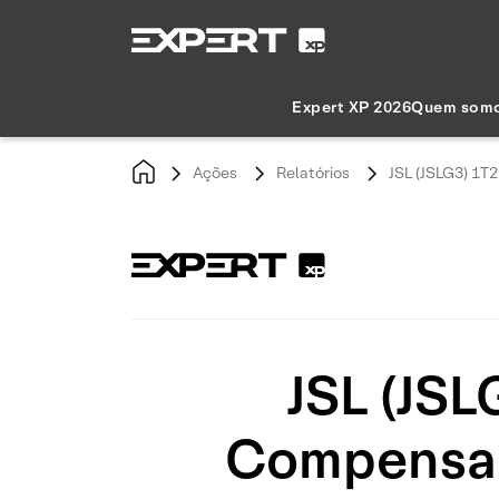
Expert XP 2026
Quem som
Ações
Relatórios
JSL (JSLG3) 1T
JSL (JSL
Compensan