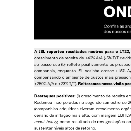
A JSL reportou resultados neutros para o 1T22
crescimento de receita de +46% A/A (-5% T/T devid
ao passo que (b) reflete positivamente os prospe
companhia, enquanto JSL sozinha cresce +15% A/A)
compensando o ambiente de custos mais pressio
+250% A/A e +23% T/T).
Reiteramos nossa visão po
Destaques positivos:
(i) crescimento de receita
Rodomeu incorporados no segundo semestre de 2021
(companhias adquiridas tiveram crescimento orgâ
cenário de inflação mais alta, com margem EBITDA
asset-heavy,
como resultado de renegociações cont
sustentar níveis altos de retorno.