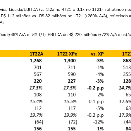
vida Líquida/EBITDA (vs 3,2x no 4T21 e 3,1x no 1T21), refletindo 
e -R$ 112 milhões vs -R$ 32 milhões no 1T21 (+250% A/A), refletindo a 
A).
ões (+46% A/A e -5% T/T); EBITDA de R$ 220 milhões (+72% A/A e estáve