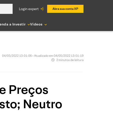
login expert
Abra sua conta XP
enda a Investir
Vídeos
04/05/2022 13:01:06 • Atualizado em 04/05/2022 13:01:19
2 minutos de leitura
de Preços
to; Neutro