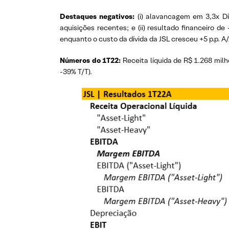
Destaques negativos:
(i) alavancagem em 3,3x Dí
aquisições recentes; e (ii) resultado financeiro d
enquanto o custo da dívida da JSL cresceu +5 p.p. A/
Números do 1T22:
Receita líquida de R$ 1.268 milh
-39% T/T).