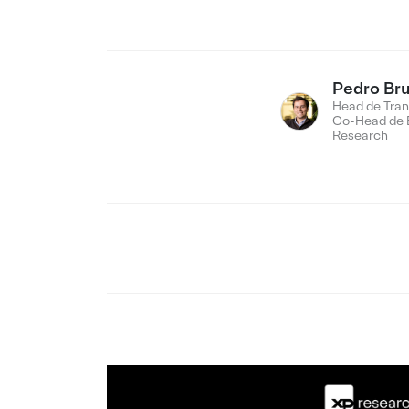
Pedro Br
Head de Tran
Co-Head de 
Research