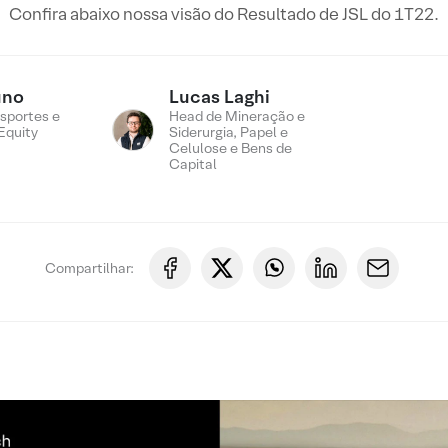
Confira abaixo nossa visão do Resultado de JSL do 1T22.
uno
Lucas Laghi
sportes e
Head de Mineração e
Equity
Siderurgia, Papel e
Celulose e Bens de
Capital
Compartilhar: