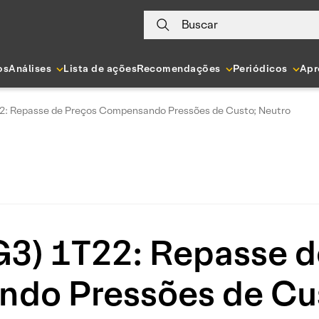
Buscar
os
Análises
Lista de ações
Recomendações
Periódicos
Apr
22: Repasse de Preços Compensando Pressões de Custo; Neutro
G3) 1T22: Repasse 
do Pressões de Cus