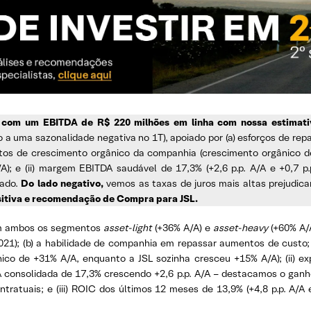
, com um EBITDA de R$ 220 milhões em linha com nossa estimati
o a uma sazonalidade negativa no 1T), apoiado por (a) esforços de r
ctos de crescimento orgânico da companhia (crescimento orgânico 
; e (ii) margem EBITDA saudável de 17,3% (+2,6 p.p. A/A e +0,7 p.
nado.
Do lado negativo,
vemos as taxas de juros mais altas prejudican
sitiva e recomendação de Compra para JSL.
 em ambos os segmentos
asset-light
(+36% A/A) e
asset-heavy
(+60% A/A
); (b) a habilidade de companhia em repassar aumentos de custo; e
nico de +31% A/A, enquanto a JSL sozinha cresceu +15% A/A); (ii
 consolidada de 17,3% crescendo +2,6 p.p. A/A – destacamos o gan
ratuais; e (iii) ROIC dos últimos 12 meses de 13,9% (+4,8 p.p. A/A e