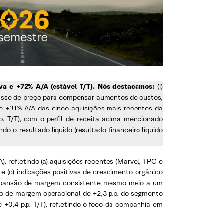
va e +72% A/A (estável T/T). Nós destacamos:
(i)
epasse de preço para compensar aumentos de custos,
de +31% A/A das cinco aquisições mais recentes da
p. T/T), com o perfil de receita acima mencionado
do o resultado líquido (resultado financeiro líquido
), refletindo (a) aquisições recentes (Marvel, TPC e
 (c) indicações positivas de crescimento orgânico
) expansão de margem consistente mesmo meio a um
ho de margem operacional de +2,3 p.p. do segmento
 +0,4 p.p. T/T), refletindo o foco da companhia em