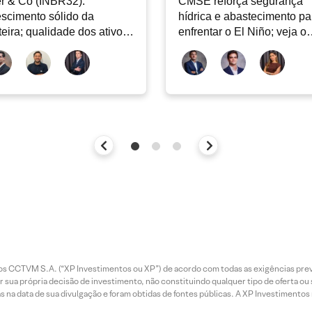
er & Co (INBR32):
CMSE reforça segurança
scimento sólido da
hídrica e abastecimento pa
teira; qualidade dos ativos
enfrentar o El Niño; veja o
tinua sendo o principal
Radar Energia XP | Agosto
bate
entos CCTVM S.A. (“XP Investimentos ou XP”) de acordo com todas as exigências p
r sua própria decisão de investimento, não constituindo qualquer tipo de oferta ou
s na data de sua divulgação e foram obtidas de fontes públicas. A XP Investimentos