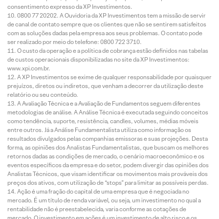
consentimento expresso da XP Investimentos.
0800 77 20202. A Ouvidoria da XP Investimentos tem a missão de servir
de canal de contato sempre que os clientes que não se sentirem satisfeitos
com as soluções dadas pela empresa aos seus problemas. O contato pode
ser realizado por meio do telefone: 0800 722 3710.
O custo da operação e a política de cobrança estão definidos nas tabelas
de custos operacionais disponibilizadas no site da XP Investimentos:
www.xpi.com.br.
A XP Investimentos se exime de qualquer responsabilidade por quaisquer
prejuízos, diretos ou indiretos, que venham a decorrer da utilização deste
relatório ou seu conteúdo.
A Avaliação Técnica e a Avaliação de Fundamentos seguem diferentes
metodologias de análise. A Análise Técnica é executada seguindo conceitos
como tendência, suporte, resistência, candles, volumes, médias móveis
entre outros. Já a Análise Fundamentalista utiliza como informação os
resultados divulgados pelas companhias emissoras e suas projeções. Desta
forma, as opiniões dos Analistas Fundamentalistas, que buscam os melhores
retornos dadas as condições de mercado, o cenário macroeconômico e os
eventos específicos da empresa e do setor, podem divergir das opiniões dos
Analistas Técnicos, que visam identificar os movimentos mais prováveis dos
preços dos ativos, com utilização de “stops” para limitar as possíveis perdas.
Ação é uma fração do capital de uma empresa que é negociada no
mercado. É um título de renda variável, ou seja, um investimento no qual a
rentabilidade não é preestabelecida, varia conforme as cotações de
mercado. O investimento em ações é um investimento de alto risco e os