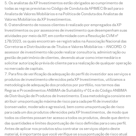
Os analistas da XP Investimentos estão obrigados ao cumprimento de
todas as regras previstas no Código de Conduta da APIMEC Brasil para o
Analista de Valores Mobiliários e na Política de Conduta dos Analistas de
Valores Mobiliários da XP Investimentos.
O atendimento de nossos clientes é realizado por empregados da XP
Investimentos ou por assessores de investimento que desempenham suas
atividades por meio da XP, em conformidade com a Resolução CVM nº
178/2023, os quais encontram-se registrados na Associação Nacional das
Corretoras e Distribuidoras de Títulos e Valores Mobiliários – ANCORD. O
assessor de investimento não pode realizar consultoria, administração ou
gestão de patrimônio de clientes, devendo atuar como intermediário e
solicitar autorização prévia do cliente para a realização de qualquer operação
no mercado de capitais.
Para fins de verificação da adequação do perfil do investidor aos serviços e
produtos de investimento oferecidos pela XP Investimentos, utilizamos a
metodologia de adequação dos produtos por portfólio, nos termos das
Regras e Procedimentos ANBIMA de Suitability nº 01 e do Código ANBIMA
de Distribuição de Produtos de Investimento. Essa metodologia consiste em
atribuir uma pontuação máxima de risco para cada perfil de investidor
(conservador, moderado e agressivo), bem como uma pontuação de risco
para cada um dos produtos oferecidos pela XP Investimentos, de modo que
todos os clientes possam ter acesso a todos os produtos, desde que dentro
das quantidades e limites da pontuação de risco definidas para o seu perfil.
Antes de aplicar nos produtos e/ou contratar os serviços objeto deste
material, é importante que você verifique se a sua pontuação de risco atual