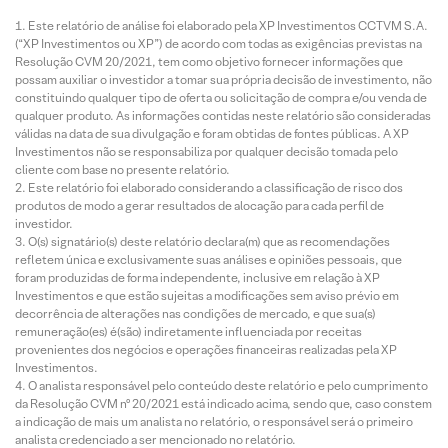
Este relatório de análise foi elaborado pela XP Investimentos CCTVM S.A.
(“XP Investimentos ou XP”) de acordo com todas as exigências previstas na
Resolução CVM 20/2021, tem como objetivo fornecer informações que
possam auxiliar o investidor a tomar sua própria decisão de investimento, não
constituindo qualquer tipo de oferta ou solicitação de compra e/ou venda de
qualquer produto. As informações contidas neste relatório são consideradas
válidas na data de sua divulgação e foram obtidas de fontes públicas. A XP
Investimentos não se responsabiliza por qualquer decisão tomada pelo
cliente com base no presente relatório.
Este relatório foi elaborado considerando a classificação de risco dos
produtos de modo a gerar resultados de alocação para cada perfil de
investidor.
O(s) signatário(s) deste relatório declara(m) que as recomendações
refletem única e exclusivamente suas análises e opiniões pessoais, que
foram produzidas de forma independente, inclusive em relação à XP
Investimentos e que estão sujeitas a modificações sem aviso prévio em
decorrência de alterações nas condições de mercado, e que sua(s)
remuneração(es) é(são) indiretamente influenciada por receitas
provenientes dos negócios e operações financeiras realizadas pela XP
Investimentos.
O analista responsável pelo conteúdo deste relatório e pelo cumprimento
da Resolução CVM nº 20/2021 está indicado acima, sendo que, caso constem
a indicação de mais um analista no relatório, o responsável será o primeiro
analista credenciado a ser mencionado no relatório.