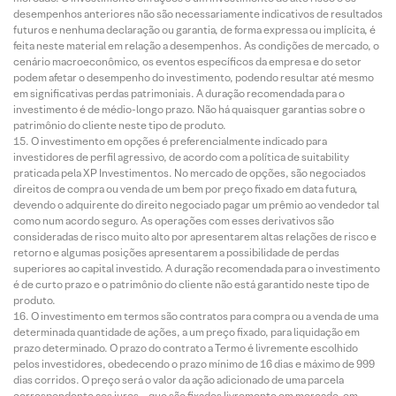
desempenhos anteriores não são necessariamente indicativos de resultados
futuros e nenhuma declaração ou garantia, de forma expressa ou implícita, é
feita neste material em relação a desempenhos. As condições de mercado, o
cenário macroeconômico, os eventos específicos da empresa e do setor
podem afetar o desempenho do investimento, podendo resultar até mesmo
em significativas perdas patrimoniais. A duração recomendada para o
investimento é de médio-longo prazo. Não há quaisquer garantias sobre o
patrimônio do cliente neste tipo de produto.
O investimento em opções é preferencialmente indicado para
investidores de perfil agressivo, de acordo com a política de suitability
praticada pela XP Investimentos. No mercado de opções, são negociados
direitos de compra ou venda de um bem por preço fixado em data futura,
devendo o adquirente do direito negociado pagar um prêmio ao vendedor tal
como num acordo seguro. As operações com esses derivativos são
consideradas de risco muito alto por apresentarem altas relações de risco e
retorno e algumas posições apresentarem a possibilidade de perdas
superiores ao capital investido. A duração recomendada para o investimento
é de curto prazo e o patrimônio do cliente não está garantido neste tipo de
produto.
O investimento em termos são contratos para compra ou a venda de uma
determinada quantidade de ações, a um preço fixado, para liquidação em
prazo determinado. O prazo do contrato a Termo é livremente escolhido
pelos investidores, obedecendo o prazo mínimo de 16 dias e máximo de 999
dias corridos. O preço será o valor da ação adicionado de uma parcela
correspondente aos juros – que são fixados livremente em mercado, em