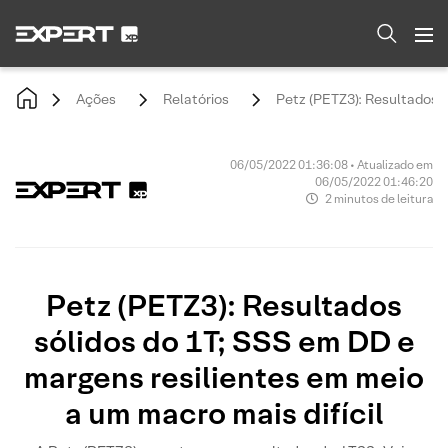
Ações
Relatórios
Petz (PETZ3): Resultados s
06/05/2022 01:36:08 • Atualizado em
06/05/2022 01:46:20
2 minutos de leitura
Petz (PETZ3): Resultados
sólidos do 1T; SSS em DD e
margens resilientes em meio
a um macro mais difícil