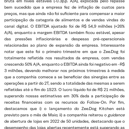
bruta em níveis estáveis (-0.3p.p. A/A), explicada pelo repasse
bem sucedido que a empresa fez de inflação de custos para
preços, mas que ainda não foi suficiente para compensar a maior
participação da categoria de alimentos e de vendas vindas do
canal digital. O EBITDA ajustado foi de R$ 54,9 milhões (+26%
A/A), enquanto a margem EBITDA também ficou estável, apesar
das pressões inflacionárias e despesas pré-operacionais
relacionadas ao plano de expansão da empresa. Interessante
notar que este foi o primeiro trimestre em que o Zee.Dog foi
totalmente refletida nos resultados da empresa, com vendas
crescendo 50% A/A, enquanto o EBITDA ainda foi negativo em -R$
3 milhões, devendo melhorar nos próximos trimestres à medida
que a companhia comece a se beneficiar das sinergias entre as
operações a partir do 2T, sendo a totalidade das mesmas a serem
refletidas até o fim do 1S23. O lucro líquido foi de R$ 21 milhões,
superando nossas estimativas em 30% dada a participação de
receitas financeiras com os recursos do Follow-On. Por fim,
destacamos que i) o lançamento do Zee.Dog Kitchen está
previsto para o mês de Maio; ii) a companhia reiterou o
guidance
de abertura de lojas em 2022 de 50 unidades, destacando que o
desempenho das lojas abertas recentemente está superando as