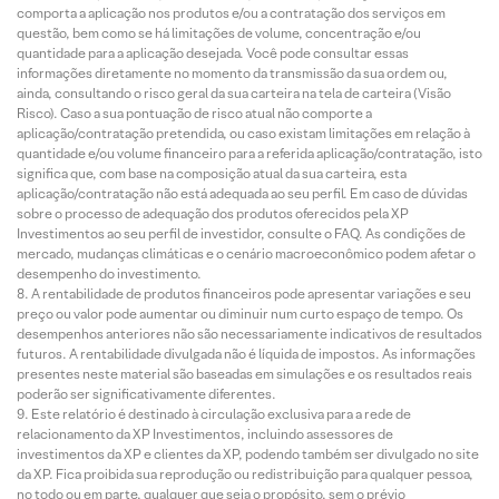
comporta a aplicação nos produtos e/ou a contratação dos serviços em
questão, bem como se há limitações de volume, concentração e/ou
quantidade para a aplicação desejada. Você pode consultar essas
informações diretamente no momento da transmissão da sua ordem ou,
ainda, consultando o risco geral da sua carteira na tela de carteira (Visão
Risco). Caso a sua pontuação de risco atual não comporte a
aplicação/contratação pretendida, ou caso existam limitações em relação à
quantidade e/ou volume financeiro para a referida aplicação/contratação, isto
significa que, com base na composição atual da sua carteira, esta
aplicação/contratação não está adequada ao seu perfil. Em caso de dúvidas
sobre o processo de adequação dos produtos oferecidos pela XP
Investimentos ao seu perfil de investidor, consulte o FAQ. As condições de
mercado, mudanças climáticas e o cenário macroeconômico podem afetar o
desempenho do investimento.
A rentabilidade de produtos financeiros pode apresentar variações e seu
preço ou valor pode aumentar ou diminuir num curto espaço de tempo. Os
desempenhos anteriores não são necessariamente indicativos de resultados
futuros. A rentabilidade divulgada não é líquida de impostos. As informações
presentes neste material são baseadas em simulações e os resultados reais
poderão ser significativamente diferentes.
Este relatório é destinado à circulação exclusiva para a rede de
relacionamento da XP Investimentos, incluindo assessores de
investimentos da XP e clientes da XP, podendo também ser divulgado no site
da XP. Fica proibida sua reprodução ou redistribuição para qualquer pessoa,
no todo ou em parte, qualquer que seja o propósito, sem o prévio