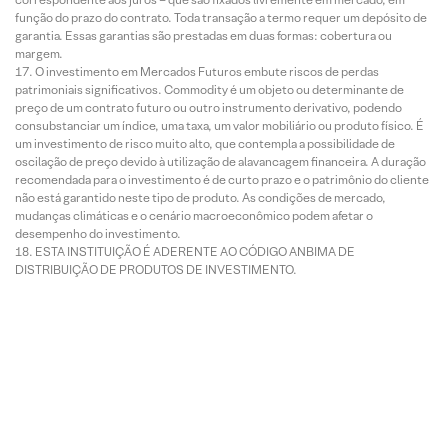
função do prazo do contrato. Toda transação a termo requer um depósito de
garantia. Essas garantias são prestadas em duas formas: cobertura ou
margem.
O investimento em Mercados Futuros embute riscos de perdas
patrimoniais significativos. Commodity é um objeto ou determinante de
preço de um contrato futuro ou outro instrumento derivativo, podendo
consubstanciar um índice, uma taxa, um valor mobiliário ou produto físico. É
um investimento de risco muito alto, que contempla a possibilidade de
oscilação de preço devido à utilização de alavancagem financeira. A duração
recomendada para o investimento é de curto prazo e o patrimônio do cliente
não está garantido neste tipo de produto. As condições de mercado,
mudanças climáticas e o cenário macroeconômico podem afetar o
desempenho do investimento.
ESTA INSTITUIÇÃO É ADERENTE AO CÓDIGO ANBIMA DE
DISTRIBUIÇÃO DE PRODUTOS DE INVESTIMENTO.