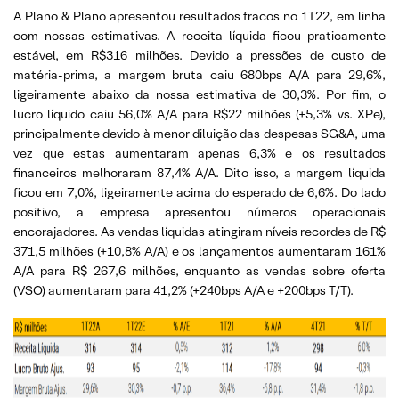
A Plano & Plano apresentou resultados fracos no 1T22, em linha
com nossas estimativas. A receita líquida ficou praticamente
estável, em R$316 milhões. Devido a pressões de custo de
matéria-prima, a margem bruta caiu 680bps A/A para 29,6%,
ligeiramente abaixo da nossa estimativa de 30,3%. Por fim, o
lucro líquido caiu 56,0% A/A para R$22 milhões (+5,3% vs. XPe),
principalmente devido à menor diluição das despesas SG&A, uma
vez que estas aumentaram apenas 6,3% e os resultados
financeiros melhoraram 87,4% A/A. Dito isso, a margem líquida
ficou em 7,0%, ligeiramente acima do esperado de 6,6%. Do lado
positivo, a empresa apresentou números operacionais
encorajadores. As vendas líquidas atingiram níveis recordes de R$
371,5 milhões (+10,8% A/A) e os lançamentos aumentaram 161%
A/A para R$ 267,6 milhões, enquanto as vendas sobre oferta
(VSO) aumentaram para 41,2% (+240bps A/A e +200bps T/T).