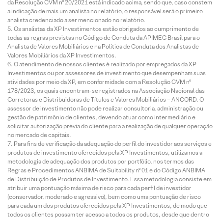
da Resolução CVM nº 20/2021 está indicado acima, sendo que, caso constem
a indicação de mais um analista no relatório, o responsável será o primeiro
analista credenciado a ser mencionado no relatório.
Os analistas da XP Investimentos estão obrigados ao cumprimento de
todas as regras previstas no Código de Conduta da APIMEC Brasil para o
Analista de Valores Mobiliários e na Política de Conduta dos Analistas de
Valores Mobiliários da XP Investimentos.
O atendimento de nossos clientes é realizado por empregados da XP
Investimentos ou por assessores de investimento que desempenham suas
atividades por meio da XP, em conformidade com a Resolução CVM nº
178/2023, os quais encontram-se registrados na Associação Nacional das
Corretoras e Distribuidoras de Títulos e Valores Mobiliários – ANCORD. O
assessor de investimento não pode realizar consultoria, administração ou
gestão de patrimônio de clientes, devendo atuar como intermediário e
solicitar autorização prévia do cliente para a realização de qualquer operação
no mercado de capitais.
Para fins de verificação da adequação do perfil do investidor aos serviços e
produtos de investimento oferecidos pela XP Investimentos, utilizamos a
metodologia de adequação dos produtos por portfólio, nos termos das
Regras e Procedimentos ANBIMA de Suitability nº 01 e do Código ANBIMA
de Distribuição de Produtos de Investimento. Essa metodologia consiste em
atribuir uma pontuação máxima de risco para cada perfil de investidor
(conservador, moderado e agressivo), bem como uma pontuação de risco
para cada um dos produtos oferecidos pela XP Investimentos, de modo que
todos os clientes possam ter acesso a todos os produtos, desde que dentro