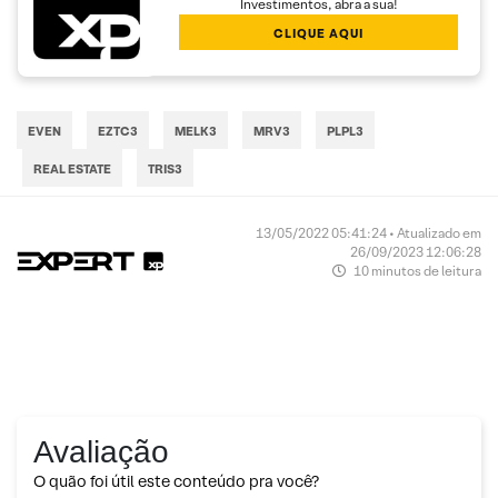
Investimentos, abra a sua!
CLIQUE AQUI
EVEN
EZTC3
MELK3
MRV3
PLPL3
REAL ESTATE
TRIS3
13/05/2022 05:41:24 • Atualizado em
26/09/2023 12:06:28
10 minutos de leitura
Avaliação
O quão foi útil este conteúdo pra você?