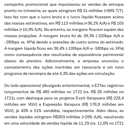
campanha promocional que impulsionou as vendas de estoque
pronto no trimestre, as quais atingiram R$ 51 milhões (+89% T/T).
Isso fez com que o lucro bruto e o lucro líquido ficassem acima
das nossas estimativas, em R$ 113 milhões (+36,2% A/A) e R$ 105
milhões (+10,9% A/A). No entanto, as margens ficaram aquém das
nossas projeções. A margem bruta foi de 39,3% (-320bps A/A e
-280bps vs. XPe) devido a pressões de custo acima do estimado.
A margem líquida ficou em 36,4% (-100bps A/A e -580bps vs. XPe)
como consequência dos resultados de equivalência patrimonial
abaixo do previsto. Adicionalmente, a empresa anunciou o
cancelamento das ações mantidas em tesouraria e um novo
programa de recompra de até 4,3% das ações em circulação.
Do lado operacional (divulgado anteriormente), a EZTec registrou
lançamentos de R$ 485 milhões no 1T22 (vs. R$ 28 milhões no
1T21), com destaque para os projetos Exalt Ibirapuera (R$ 228,4
milhões em VGV) e Expressão Ibirapura (R$ 176,9 milhões em
VGV), já 43% e 51% vendidos, respectivamente. Além disso, as
vendas líquidas atingiram R$303 milhões (+29% A/A), resultando
em uma velocidade de vendas líquida de 11,1% (vs. 11,6% no 1T21