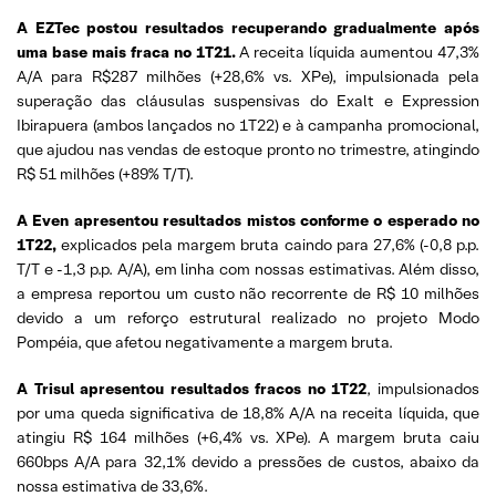
A EZTec postou resultados recuperando gradualmente após
uma base mais fraca no 1T21.
A receita líquida aumentou 47,3%
A/A para R$287 milhões (+28,6% vs. XPe), impulsionada pela
superação das cláusulas suspensivas do Exalt e Expression
Ibirapuera (ambos lançados no 1T22) e à campanha promocional,
que ajudou nas vendas de estoque pronto no trimestre, atingindo
R$ 51 milhões (+89% T/T).
A Even apresentou resultados mistos conforme o esperado no
1T22,
explicados pela margem bruta caindo para 27,6% (-0,8 p.p.
T/T e -1,3 p.p. A/A), em linha com nossas estimativas. Além disso,
a empresa reportou um custo não recorrente de R$ 10 milhões
devido a um reforço estrutural realizado no projeto Modo
Pompéia, que afetou negativamente a margem bruta.
A Trisul apresentou resultados fracos no 1T22
, impulsionados
por uma queda significativa de 18,8% A/A na receita líquida, que
atingiu R$ 164 milhões (+6,4% vs. XPe). A margem bruta caiu
660bps A/A para 32,1% devido a pressões de custos, abaixo da
nossa estimativa de 33,6%.