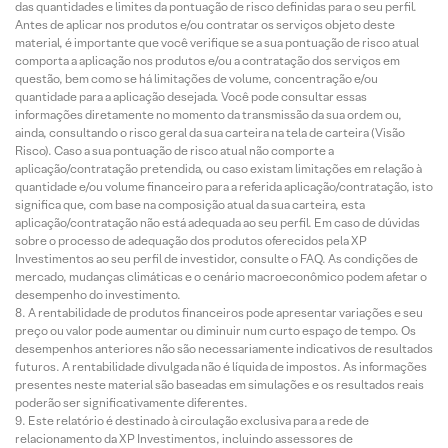
das quantidades e limites da pontuação de risco definidas para o seu perfil.
Antes de aplicar nos produtos e/ou contratar os serviços objeto deste
material, é importante que você verifique se a sua pontuação de risco atual
comporta a aplicação nos produtos e/ou a contratação dos serviços em
questão, bem como se há limitações de volume, concentração e/ou
quantidade para a aplicação desejada. Você pode consultar essas
informações diretamente no momento da transmissão da sua ordem ou,
ainda, consultando o risco geral da sua carteira na tela de carteira (Visão
Risco). Caso a sua pontuação de risco atual não comporte a
aplicação/contratação pretendida, ou caso existam limitações em relação à
quantidade e/ou volume financeiro para a referida aplicação/contratação, isto
significa que, com base na composição atual da sua carteira, esta
aplicação/contratação não está adequada ao seu perfil. Em caso de dúvidas
sobre o processo de adequação dos produtos oferecidos pela XP
Investimentos ao seu perfil de investidor, consulte o FAQ. As condições de
mercado, mudanças climáticas e o cenário macroeconômico podem afetar o
desempenho do investimento.
A rentabilidade de produtos financeiros pode apresentar variações e seu
preço ou valor pode aumentar ou diminuir num curto espaço de tempo. Os
desempenhos anteriores não são necessariamente indicativos de resultados
futuros. A rentabilidade divulgada não é líquida de impostos. As informações
presentes neste material são baseadas em simulações e os resultados reais
poderão ser significativamente diferentes.
Este relatório é destinado à circulação exclusiva para a rede de
relacionamento da XP Investimentos, incluindo assessores de