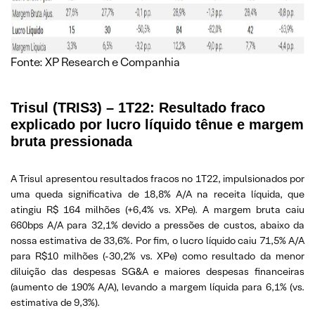
Fonte: XP Research e Companhia
Trisul (TRIS3) – 1T22: Resultado fraco
explicado por lucro líquido tênue e margem
bruta pressionada
A Trisul apresentou resultados fracos no 1T22, impulsionados por
uma queda significativa de 18,8% A/A na receita líquida, que
atingiu R$ 164 milhões (+6,4% vs. XPe). A margem bruta caiu
660bps A/A para 32,1% devido a pressões de custos, abaixo da
nossa estimativa de 33,6%. Por fim, o lucro líquido caiu 71,5% A/A
para R$10 milhões (-30,2% vs. XPe) como resultado da menor
diluição das despesas SG&A e maiores despesas financeiras
(aumento de 190% A/A), levando a margem líquida para 6,1% (vs.
estimativa de 9,3%).