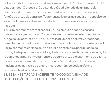
pelos investidores, obedecendo o prazo mínimo de 16 dias e máximo de 999
dias corridos. O preço será o valor da ação adicionado de uma parcela
correspondente aos juros – que são fixados livremente em mercado, em
função do prazo do contrato. Toda transação a termo requer um depósito de
garantia. Essas garantias são prestadas em duas formas: cobertura ou
margem.
O investimento em Mercados Futuros embute riscos de perdas
patrimoniais significativos. Commodity é um objeto ou determinante de
preço de um contrato futuro ou outro instrumento derivativo, podendo
consubstanciar um índice, uma taxa, um valor mobiliário ou produto físico. É
um investimento de risco muito alto, que contempla a possibilidade de
oscilação de preço devido à utilização de alavancagem financeira. A duração
recomendada para o investimento é de curto prazo e o patrimônio do cliente
não está garantido neste tipo de produto. As condições de mercado,
mudanças climáticas e o cenário macroeconômico podem afetar o
desempenho do investimento.
ESTA INSTITUIÇÃO É ADERENTE AO CÓDIGO ANBIMA DE
DISTRIBUIÇÃO DE PRODUTOS DE INVESTIMENTO.