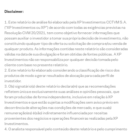
Disclaimer:
Este relatório de análise foi elaborado pela XP Investimentos CCTVM S.A.
(“XP Investimentos ou XP”) de acordo com todas as exigências previstas na
Resolução CVM 20/2021, tem como objetivo fornecer informações que
possam auxiliar o investidor a tomar sua própria decisão de investimento, não
constituindo qualquer tipo de oferta ou solicitação de compra e/ou venda de
qualquer produto. As informações contidas neste relatório são consideradas
válidas na data de sua divulgação e foram obtidas de fontes públicas. A XP
Investimentos não se responsabiliza por qualquer decisão tomada pelo
cliente com base no presente relatório.
Este relatório foi elaborado considerando a classificação de risco dos
produtos de modo a gerar resultados de alocação para cada perfil de
investidor.
O(s) signatário(s) deste relatório declara(m) que as recomendações
refletem única e exclusivamente suas análises e opiniões pessoais, que
foram produzidas de forma independente, inclusive em relação à XP
Investimentos e que estão sujeitas a modificações sem aviso prévio em
decorrência de alterações nas condições de mercado, e que sua(s)
remuneração(es) é(são) indiretamente influenciada por receitas
provenientes dos negócios e operações financeiras realizadas pela XP
Investimentos.
O analista responsável pelo conteúdo deste relatório e pelo cumprimento