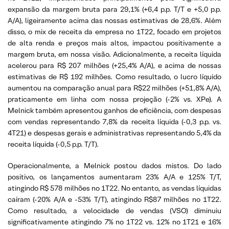
expansão da margem bruta para 29,1% (+6,4 p.p. T/T e +5,0 p.p.
A/A), ligeiramente acima das nossas estimativas de 28,6%. Além
disso, o mix de receita da empresa no 1T22, focado em projetos
de alta renda e preços mais altos, impactou positivamente a
margem bruta, em nossa visão. Adicionalmente, a receita líquida
acelerou para R$ 207 milhões (+25,4% A/A), e acima de nossas
estimativas de R$ 192 milhões. Como resultado, o lucro líquido
aumentou na comparação anual para R$22 milhões (+51,8% A/A),
praticamente em linha com nossa projeção (-2% vs. XPe). A
Melnick também apresentou ganhos de eficiência, com despesas
com vendas representando 7,8% da receita líquida (-0,3 p.p. vs.
4T21) e despesas gerais e administrativas representando 5,4% da
receita líquida (-0,5 p.p. T/T).
Operacionalmente, a Melnick postou dados mistos. Do lado
positivo, os lançamentos aumentaram 23% A/A e 125% T/T,
atingindo R$ 578 milhões no 1T22. No entanto, as vendas líquidas
caíram (-20% A/A e -53% T/T), atingindo R$87 milhões no 1T22.
Como resultado, a velocidade de vendas (VSO) diminuiu
significativamente atingindo 7% no 1T22 vs. 12% no 1T21 e 16%