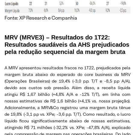
Fonte: XP Research e Companhia
MRV (MRVE3) – Resultados do 1T22:
Resultados saudáveis da AHS prejudicados
pela redução sequencial da margem bruta
A MRV apresentou resultados fracos no 1T22, prejudicados pela
margem bruta abaixo do esperado do core business da MRV
(Operações Brasileiras) de 19,4% (-3,0 p.p. T/T e -8,5 p.p A/A),
devido aos custos sob pressão. Além disso, a receita líquida
atingiu R$ 1,67 bilhão (+4,8% A/A e -12% T/T), em linha com
nossas estimativas de R$ 1,6 bilhão (+4,1% vs. nossa projeção).
Adicionalmente, a MRV&Co registrou uma margem bruta tênue
de 19,8% (-3,1 p.p vs. XPe; -3,6 p.p. T/T). Como resultado, o lucro
líquido ficou significativamente abaixo de nossas estimativas,
atingindo R$ 71 milhões (-32,2% vs. XPe; -47,8% A/A), explicado
pela compressão de margem nas operações brasileiras. Do lado