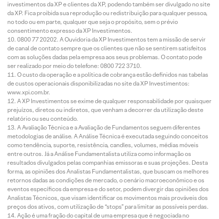
investimentos da XP e clientes da XP, podendo também ser divulgado no site
da XP. Fica proibida sua reprodução ou redistribuição para qualquer pessoa,
no todo ou em parte, qualquer que seja o propósito, sem o prévio
consentimento expresso da XP Investimentos.
0800 77 20202. A Ouvidoria da XP Investimentos tem a missão de servir
de canal de contato sempre que os clientes que não se sentirem satisfeitos
com as soluções dadas pela empresa aos seus problemas. O contato pode
ser realizado por meio do telefone: 0800 722 3710.
O custo da operação e a política de cobrança estão definidos nas tabelas
de custos operacionais disponibilizadas no site da XP Investimentos:
www.xpi.com.br.
A XP Investimentos se exime de qualquer responsabilidade por quaisquer
prejuízos, diretos ou indiretos, que venham a decorrer da utilização deste
relatório ou seu conteúdo.
A Avaliação Técnica e a Avaliação de Fundamentos seguem diferentes
metodologias de análise. A Análise Técnica é executada seguindo conceitos
como tendência, suporte, resistência, candles, volumes, médias móveis
entre outros. Já a Análise Fundamentalista utiliza como informação os
resultados divulgados pelas companhias emissoras e suas projeções. Desta
forma, as opiniões dos Analistas Fundamentalistas, que buscam os melhores
retornos dadas as condições de mercado, o cenário macroeconômico e os
eventos específicos da empresa e do setor, podem divergir das opiniões dos
Analistas Técnicos, que visam identificar os movimentos mais prováveis dos
preços dos ativos, com utilização de “stops” para limitar as possíveis perdas.
Ação é uma fração do capital de uma empresa que é negociada no