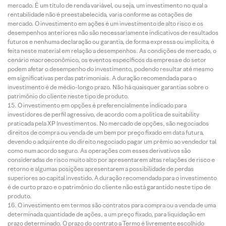
mercado. É um título de renda variável, ou seja, um investimento no qual a
rentabilidade não é preestabelecida, varia conforme as cotações de
mercado. O investimento em ações é um investimento de alto risco e os
desempenhos anteriores não são necessariamente indicativos de resultados
futuros e nenhuma declaração ou garantia, de forma expressa ou implícita, é
feita neste material em relação a desempenhos. As condições de mercado, o
cenário macroeconômico, os eventos específicos da empresa e do setor
podem afetar o desempenho do investimento, podendo resultar até mesmo
em significativas perdas patrimoniais. A duração recomendada para o
investimento é de médio-longo prazo. Não há quaisquer garantias sobre o
patrimônio do cliente neste tipo de produto.
O investimento em opções é preferencialmente indicado para
investidores de perfil agressivo, de acordo com a política de suitability
praticada pela XP Investimentos. No mercado de opções, são negociados
direitos de compra ou venda de um bem por preço fixado em data futura,
devendo o adquirente do direito negociado pagar um prêmio ao vendedor tal
como num acordo seguro. As operações com esses derivativos são
consideradas de risco muito alto por apresentarem altas relações de risco e
retorno e algumas posições apresentarem a possibilidade de perdas
superiores ao capital investido. A duração recomendada para o investimento
é de curto prazo e o patrimônio do cliente não está garantido neste tipo de
produto.
O investimento em termos são contratos para compra ou a venda de uma
determinada quantidade de ações, a um preço fixado, para liquidação em
prazo determinado. O prazo do contrato a Termo é livremente escolhido