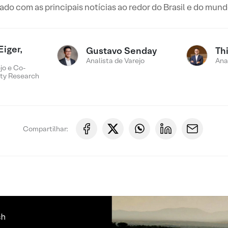
o com as principais notícias ao redor do Brasil e do mun
Eiger,
Gustavo Senday
Th
Analista de Varejo
Ana
jo e Co-
ty Research
Compartilhar: