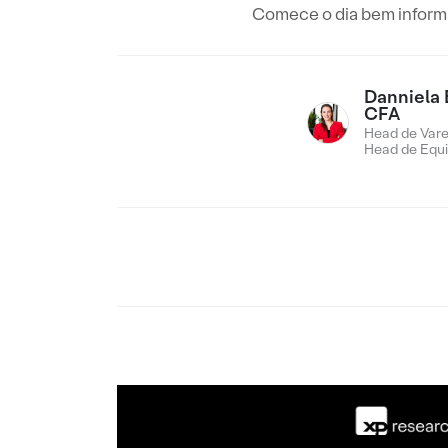
Comece o dia bem informad
Danniela 
CFA
Head de Vare
Head de Equi