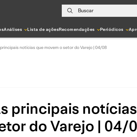
Buscar
os
Análises
Lista de ações
Recomendações
Periódicos
Apr
principais notícias que movem o setor do Varejo | 04/08
s principais notíci
etor do Varejo | 04/