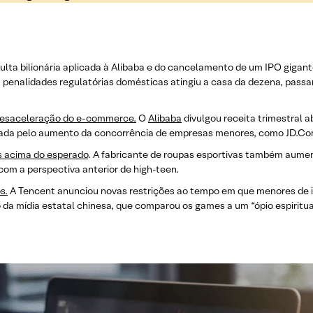
lta bilionária aplicada à Alibaba e do cancelamento de um IPO gigante
a penalidades regulatórias domésticas atingiu a casa da dezena, pass
 desaceleração do e-commerce.
O
Alibaba
divulgou receita trimestral a
dicada pelo aumento da concorrência de empresas menores, como JD.C
 acima do esperado
. A fabricante de roupas esportivas também aument
m a perspectiva anterior de high-teen.
s.
A Tencent anunciou novas restrições ao tempo em que menores de i
 da mídia estatal chinesa, que comparou os games a um “ópio espiritua