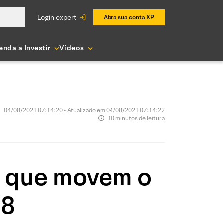
login expert
Abra sua conta XP
enda a Investir
Vídeos
04/08/2021 07:14:20 • Atualizado em 04/08/2021 07:14:22
10 minutos de leitura
as que movem o
08