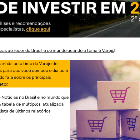
ícias ao redor do Brasil e do mundo quando o tema é Varejo
!
manhãs pelo time de Varejo do
as para que você comece o dia bem
do fala sobre os principais
tor.
i) Notícias no Brasil e no mundo que
a tabela de múltiplos, atualizada
lista de últimos relatórios
.