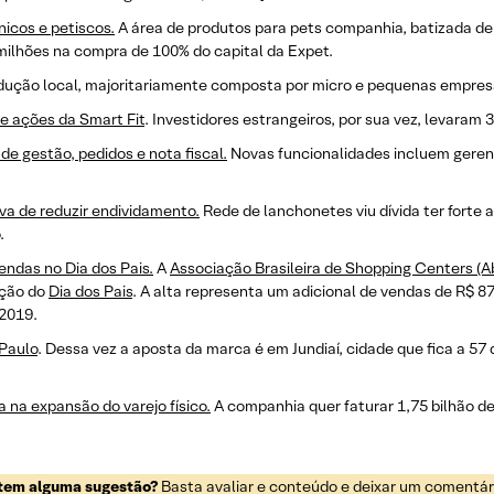
nicos e petiscos.
A área de produtos para pets companhia, batizada de 
milhões na compra de 100% do capital da Expet.
dução local, majoritariamente composta por micro e pequenas empresas
e ações da Smart Fit
. Investidores estrangeiros, por sua vez, levaram 
de gestão, pedidos e nota fiscal.
Novas funcionalidades incluem geren
a de reduzir endividamento.
Rede de lanchonetes viu dívida ter forte 
.
ndas no Dia dos Pais.
A
Associação Brasileira de Shopping Centers (A
ção do
Dia dos Pais
. A alta representa um adicional de vendas de R$ 
 2019.
 Paulo
. Dessa vez a aposta da marca é em Jundiaí, cidade que fica a 57 
na expansão do varejo físico.
A companhia quer faturar 1,75 bilhão d
 tem alguma sugestão?
Basta avaliar e conteúdo e deixar um comentário