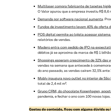
Multilaser compra fabricante de tapetes higiê
O Valor apurou que a empresa investiu R$ 8,6 
Demanda por software nacional aumenta
. Pro
Fundos de investimento levam 40% da oferta d
POS digital permite ao lojista acessar sistema 
relatórios de vendas.
Madero entra com pedido de IPO na expectativ
débitos já se aproxima da marca de R$ 1 bilhão
Shoppings esperam crescimento de 32% das ve
vendas na semana que antecede à comemora
do ano passado, as vendas caíram 32,5% ante
Mobly inaugura novo outlet no interior de São
total de 2,4 mil m².
Grupo CRM, do chocolate Kopenhagen, aposta 
pandemia, e fechar o ano com 100 novas lojas.
Gostou do conteúdo, ficou com alguma dúvida ou