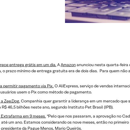
rece entrega grátis em um dia.
A
Amazon
anunciou nesta quarta-feira 
a, o prazo mínimo de entrega gratuita era de dois dias. Para quem não a
a permitir pagamento via Pix.
O AliExpress, serviço de vendas internaci
us usuários usem o Pix como método de pagamento.
 a Zee.Dog.
Companhia quer garantir a liderança em um mercado que sa
$ 46,5 bilhões neste ano, segundo Instituto Pet Brasil (IPB).
 Extrafarma em 9 meses.
“Pelo que nos passaram, a aprovação no Cad
até um ano. Estamos considerando os nove meses, então no primeiro s
o presidente da Pague Menos, Mario Queirós.