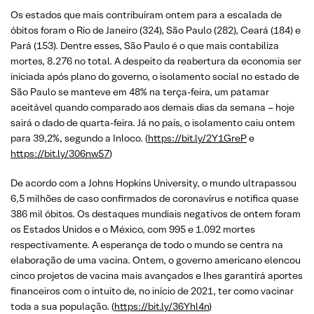
Os estados que mais contribuíram ontem para a escalada de
óbitos foram o Rio de Janeiro (324), São Paulo (282), Ceará (184) e
Pará (153). Dentre esses, São Paulo é o que mais contabiliza
mortes, 8.276 no total. A despeito da reabertura da economia ser
iniciada após plano do governo, o isolamento social no estado de
São Paulo se manteve em 48% na terça-feira, um patamar
aceitável quando comparado aos demais dias da semana – hoje
sairá o dado de quarta-feira. Já no país, o isolamento caiu ontem
para 39,2%, segundo a Inloco. (
https://bit.ly/2Y1GreP
e
https://bit.ly/306nw57
)
De acordo com a Johns Hopkins University, o mundo ultrapassou
6,5 milhões de caso confirmados de coronavírus e notifica quase
386 mil óbitos. Os destaques mundiais negativos de ontem foram
os Estados Unidos e o México, com 995 e 1.092 mortes
respectivamente. A esperança de todo o mundo se centra na
elaboração de uma vacina. Ontem, o governo americano elencou
cinco projetos de vacina mais avançados e lhes garantirá aportes
financeiros com o intuito de, no início de 2021, ter como vacinar
toda a sua população. (
https://bit.ly/36Yhl4n
)