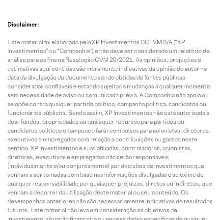
Disclaimer:
Este material foi elaborado pela XP Investimentos CCTVM S/A (“XP
Investimentos” ou “Companhia”) e não deve ser considerado um relatório de
análise para os fins na Resolução CVM 20/2021. As opiniões, projeções e
estimativas aqui contidas são meramente indicativas da opinião do autor na
data da divulgação do documento sendo obtidas de fontes públicas
consideradas confiáveis e estando sujeitas a mudanças a qualquer momento
sem necessidade de aviso ou comunicado prévio. A Companhia não apoia ou
se opõe contra qualquer partido político, campanha política, candidatos ou
funcionários públicos. Sendo assim, XP Investimentos não está autorizada a
doar fundos, propriedades ou quaisquer recursos para partidos ou
candidatos políticos e tampouco fará reembolsos para acionistas, diretores,
executivos e empregados com relação a contribuições ou gastos neste
sentido. XP Investimentos e suas afiliadas, controladoras, acionistas,
diretores, executivos e empregados não serão responsáveis
(individualmente e/ou conjuntamente) por decisões de investimentos que
venham a ser tomadas com base nas informações divulgadas e se exime de
qualquer responsabilidade por quaisquer prejuízos, diretos ou indiretos, que
venham a decorrer da utilização deste material ou seu conteúdo. Os
desempenhos anteriores não são necessariamente indicativos de resultados
futuros. Este material não leva em consideração os objetivos de
investimento, situação financeira ou necessidades específicas de qualquer