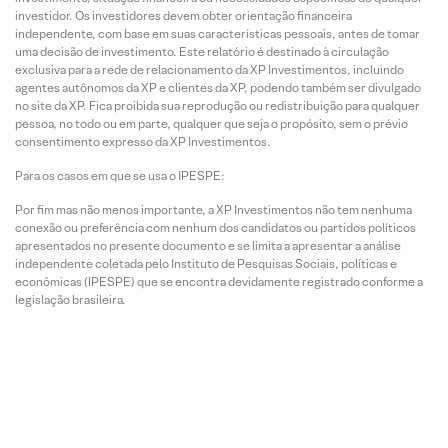
investidor. Os investidores devem obter orientação financeira
independente, com base em suas características pessoais, antes de tomar
uma decisão de investimento. Este relatório é destinado à circulação
exclusiva para a rede de relacionamento da XP Investimentos, incluindo
agentes autônomos da XP e clientes da XP, podendo também ser divulgado
no site da XP. Fica proibida sua reprodução ou redistribuição para qualquer
pessoa, no todo ou em parte, qualquer que seja o propósito, sem o prévio
consentimento expresso da XP Investimentos.
Para os casos em que se usa o IPESPE:
Por fim mas não menos importante, a XP Investimentos não tem nenhuma
conexão ou preferência com nenhum dos candidatos ou partidos políticos
apresentados no presente documento e se limita a apresentar a análise
independente coletada pelo Instituto de Pesquisas Sociais, políticas e
econômicas (IPESPE) que se encontra devidamente registrado conforme a
legislação brasileira.