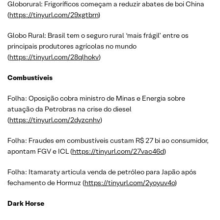
Globorural: Frigoríficos começam a reduzir abates de boi China
(
https://tinyurl.com/29xgtbrn
)
Globo Rural: Brasil tem o seguro rural ‘mais frágil’ entre os
principais produtores agrícolas no mundo
(
https://tinyurl.com/28qlhokv
)
Combustíveis
Folha: Oposição cobra ministro de Minas e Energia sobre
atuação da Petrobras na crise do diesel
(
https://tinyurl.com/2dyzcnhv
)
Folha: Fraudes em combustíveis custam R$ 27 bi ao consumidor,
apontam FGV e ICL (
https://tinyurl.com/27vac46d
)
Folha: Itamaraty articula venda de petróleo para Japão após
fechamento de Hormuz (
https://tinyurl.com/2yoyuv4o
)
Dark Horse