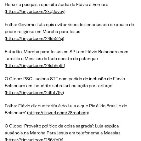
Horse’ e pesquisa que cita áudio de Flávio a Vorcaro
(
https://tinyurl.com/2xq3uvoy
)
Folha: Governo Lula quis evitar risco de ser acusado de abuso de
poder religioso em Marcha para Jesus
(
https://tinyurl.com/24k552sj
)
Estadão: Marcha para Jesus em SP tem Flávio Bolsonaro com
Tarcísio e Messias do lado oposto do palanque
(
https://tinyurl.com/29sbhq9f
)
O Globo: PSOL aciona STF com pedido de inclusão de Flávio
Bolsonaro em inquérito sobre articulação por tarifaço
(
https://tinyurl.com/2dlhf79y
)
Folha: Flávio diz que tarifa é do Lula e que Pix é ‘do Brasil e de
Bolsonaro’ (
https://tinyurl.com/28roubmp
)
O Globo: ‘Proveito político de coisa sagrada’: Lula explica
ausência na Marcha Para Jesus em telefonema a Messias
(
https://tinyurl.com/286rfn9r
)