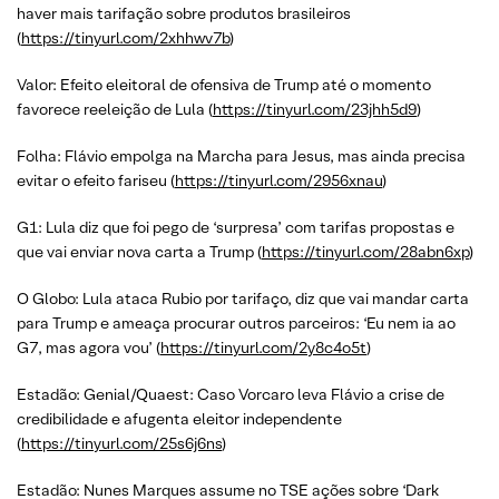
haver mais tarifação sobre produtos brasileiros
(
https://tinyurl.com/2xhhwv7b
)
Valor: Efeito eleitoral de ofensiva de Trump até o momento
favorece reeleição de Lula (
https://tinyurl.com/23jhh5d9
)
Folha: Flávio empolga na Marcha para Jesus, mas ainda precisa
evitar o efeito fariseu (
https://tinyurl.com/2956xnau
)
G1: Lula diz que foi pego de ‘surpresa’ com tarifas propostas e
que vai enviar nova carta a Trump (
https://tinyurl.com/28abn6xp
)
O Globo: Lula ataca Rubio por tarifaço, diz que vai mandar carta
para Trump e ameaça procurar outros parceiros: ‘Eu nem ia ao
G7, mas agora vou’ (
https://tinyurl.com/2y8c4o5t
)
Estadão: Genial/Quaest: Caso Vorcaro leva Flávio a crise de
credibilidade e afugenta eleitor independente
(
https://tinyurl.com/25s6j6ns
)
Estadão: Nunes Marques assume no TSE ações sobre ‘Dark