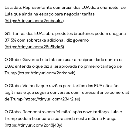
Estadão: Representante comercial dos EUA diz a chanceler de
Lula que ainda há espaço para negociar tarifas
(
https://tinyurl.com/2cubcukx
)
G1: Tarifas dos EUA sobre produtos brasileiros podem chegar a
37,5% com sobretaxa adicional, diz governo
(
https://tinyurl.com/28u5bda6
)
O Globo: Governo Lula fala em usar a reciprocidade contra os
EUA: entenda o que diz a lei aprovada no primeiro tarifaço de
Trump (
https://tinyurl.com/2crkobyk
)
O Globo: Vieira diz que razões para tarifas dos EUA não são
legítimas e que seguirá conversas com representante comercial
de Trump (
https://tinyurl.com/234r2lsu
)
O Globo: Reencontro com ‘climão’: após novo tarifaço, Lula e
Trump podem ficar cara a cara ainda neste mês na França
(
https://tinyurl.com/2c48j43y
)