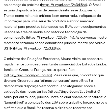
no começo da próxima (
https://tinyurl.com/2a3dl8hb
). O Brasil
estaria disposto a tratar de temas de interesse do governo
Trump, como minerais críticos, bem como reduzir alíquotas de
importação para uma série de produtos e abrir o mercado
nacional para produtos fabricados nos EUA, como equipamentos
usados na área de saúde e no setor de tecnologia da
comunicação (
https://tinyurl.com/23c8xn4y
). As conversas neste
momento estariam sendo conduzidas principalmente por Mdic e
USTR (
https://tinyurl.com/2a3dl8hb
).
O ministro das Relações Exteriores, Mauro Vieira, se encontrou
rapidamente com o representante comercial dos Estados Unidos,
Jamieson Greer, na França, nesta quarta-feira
(
https://tinyurl.com/2cubcukx
). Vieira disse que, no contato que
tiveram, Greer relatou “ótimas conversas” com o Brasil e
demonstrou disposição em “continuar dialogando” sobre a
aplicação das novas tarifas (
https://tinyurl.com/2au5wdts
). O
Mdic, por outro lado, publicou nota na qual chama de “absurda” e
“lamentável” a conclusão dos EUA sobre trabalho forçado no país
e afirma que o Brasil “se reserva o direito de recorrer aos