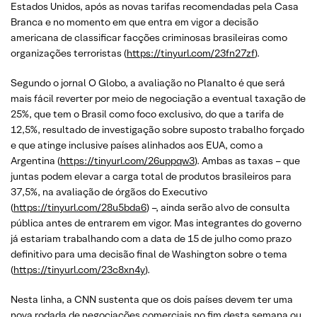
Estados Unidos, após as novas tarifas recomendadas pela Casa
Branca e no momento em que entra em vigor a decisão
americana de classificar facções criminosas brasileiras como
organizações terroristas (
https://tinyurl.com/23fn27zf
).
Segundo o jornal O Globo, a avaliação no Planalto é que será
mais fácil reverter por meio de negociação a eventual taxação de
25%, que tem o Brasil como foco exclusivo, do que a tarifa de
12,5%, resultado de investigação sobre suposto trabalho forçado
e que atinge inclusive países alinhados aos EUA, como a
Argentina (
https://tinyurl.com/26uppqw3
). Ambas as taxas – que
juntas podem elevar a carga total de produtos brasileiros para
37,5%, na avaliação de órgãos do Executivo
(
https://tinyurl.com/28u5bda6
) –, ainda serão alvo de consulta
pública antes de entrarem em vigor. Mas integrantes do governo
já estariam trabalhando com a data de 15 de julho como prazo
definitivo para uma decisão final de Washington sobre o tema
(
https://tinyurl.com/23c8xn4y
).
Nesta linha, a CNN sustenta que os dois países devem ter uma
nova rodada de negociações comerciais no fim desta semana ou