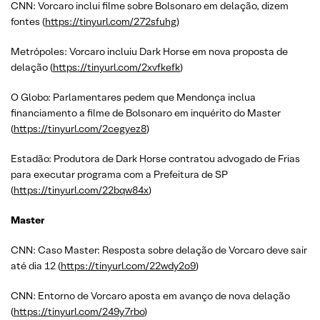
CNN: Vorcaro inclui filme sobre Bolsonaro em delação, dizem
fontes (
https://tinyurl.com/272sfuhg
)
Metrópoles: Vorcaro incluiu Dark Horse em nova proposta de
delação (
https://tinyurl.com/2xvfkefk
)
O Globo: Parlamentares pedem que Mendonça inclua
financiamento a filme de Bolsonaro em inquérito do Master
(
https://tinyurl.com/2cegyez8
)
Estadão: Produtora de Dark Horse contratou advogado de Frias
para executar programa com a Prefeitura de SP
(
https://tinyurl.com/22bqw84x
)
Master
CNN: Caso Master: Resposta sobre delação de Vorcaro deve sair
até dia 12 (
https://tinyurl.com/22wdy2o9
)
CNN: Entorno de Vorcaro aposta em avanço de nova delação
(
https://tinyurl.com/249y7rbo
)