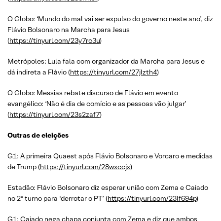
O Globo: ‘Mundo do mal vai ser expulso do governo neste ano’, diz
Flávio Bolsonaro na Marcha para Jesus
(
https://tinyurl.com/23y7rc3u
)
Metrópoles: Lula fala com organizador da Marcha para Jesus e
dá indireta a Flávio (
https://tinyurl.com/27jlzth4
)
O Globo: Messias rebate discurso de Flávio em evento
evangélico: ‘Não é dia de comício e as pessoas vão julgar’
(
https://tinyurl.com/23s2zaf7
)
Outras de eleições
G1: A primeira Quaest após Flávio Bolsonaro e Vorcaro e medidas
de Trump (
https://tinyurl.com/28wxccjx
)
Estadão: Flávio Bolsonaro diz esperar união com Zema e Caiado
no 2º turno para ‘derrotar o PT’ (
https://tinyurl.com/23lf694p
)
G1: Caiado nega chapa conjunta com Zema e diz que ambos