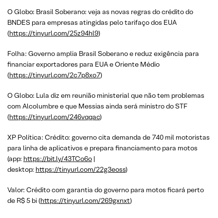
O Globo: Brasil Soberano: veja as novas regras do crédito do
BNDES para empresas atingidas pelo tarifaço dos EUA
(
https://tinyurl.com/25z94hl9
)
Folha: Governo amplia Brasil Soberano e reduz exigência para
financiar exportadores para EUA e Oriente Médio
(
https://tinyurl.com/2c7p8xo7
)
O Globo: Lula diz em reunião ministerial que não tem problemas
com Alcolumbre e que Messias ainda será ministro do STF
(
https://tinyurl.com/246vqqac
)
XP Política: Crédito: governo cita demanda de 740 mil motoristas
para linha de aplicativos e prepara financiamento para motos
(app:
https://bit.ly/43TCo6o
|
desktop:
https://tinyurl.com/22g3eoss
)
Valor: Crédito com garantia do governo para motos ficará perto
de R$ 5 bi (
https://tinyurl.com/269gxnxt
)