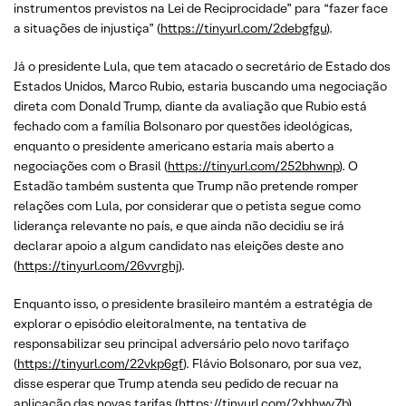
instrumentos previstos na Lei de Reciprocidade” para “fazer face
a situações de injustiça” (
https://tinyurl.com/2debgfgu
).
Já o presidente Lula, que tem atacado o secretário de Estado dos
Estados Unidos, Marco Rubio, estaria buscando uma negociação
direta com Donald Trump, diante da avaliação que Rubio está
fechado com a família Bolsonaro por questões ideológicas,
enquanto o presidente americano estaria mais aberto a
negociações com o Brasil (
https://tinyurl.com/252bhwnp
). O
Estadão também sustenta que Trump não pretende romper
relações com Lula, por considerar que o petista segue como
liderança relevante no país, e que ainda não decidiu se irá
declarar apoio a algum candidato nas eleições deste ano
(
https://tinyurl.com/26vvrghj
).
Enquanto isso, o presidente brasileiro mantém a estratégia de
explorar o episódio eleitoralmente, na tentativa de
responsabilizar seu principal adversário pelo novo tarifaço
(
https://tinyurl.com/22vkp6gf
). Flávio Bolsonaro, por sua vez,
disse esperar que Trump atenda seu pedido de recuar na
aplicação das novas tarifas (
https://tinyurl.com/2xhhwv7b
).