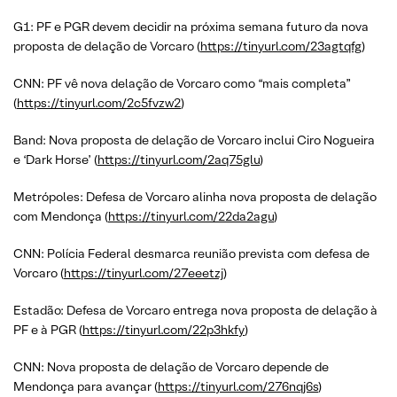
G1: PF e PGR devem decidir na próxima semana futuro da nova
proposta de delação de Vorcaro (
https://tinyurl.com/23agtqfg
)
CNN: PF vê nova delação de Vorcaro como “mais completa”
(
https://tinyurl.com/2c5fvzw2
)
Band: Nova proposta de delação de Vorcaro inclui Ciro Nogueira
e ‘Dark Horse’ (
https://tinyurl.com/2aq75glu
)
Metrópoles: Defesa de Vorcaro alinha nova proposta de delação
com Mendonça (
https://tinyurl.com/22da2agu
)
CNN: Polícia Federal desmarca reunião prevista com defesa de
Vorcaro (
https://tinyurl.com/27eeetzj
)
Estadão: Defesa de Vorcaro entrega nova proposta de delação à
PF e à PGR (
https://tinyurl.com/22p3hkfy
)
CNN: Nova proposta de delação de Vorcaro depende de
Mendonça para avançar (
https://tinyurl.com/276nqj6s
)