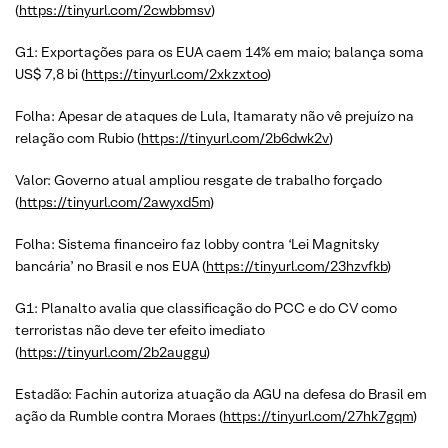
(
https://tinyurl.com/2cwbbmsv
)
G1: Exportações para os EUA caem 14% em maio; balança soma
US$ 7,8 bi (
https://tinyurl.com/2xkzxtoo
)
Folha: Apesar de ataques de Lula, Itamaraty não vê prejuízo na
relação com Rubio (
https://tinyurl.com/2b6dwk2v
)
Valor: Governo atual ampliou resgate de trabalho forçado
(
https://tinyurl.com/2awyxd5m
)
Folha: Sistema financeiro faz lobby contra ‘Lei Magnitsky
bancária’ no Brasil e nos EUA (
https://tinyurl.com/23hzvfkb
)
G1: Planalto avalia que classificação do PCC e do CV como
terroristas não deve ter efeito imediato
(
https://tinyurl.com/2b2auggu
)
Estadão: Fachin autoriza atuação da AGU na defesa do Brasil em
ação da Rumble contra Moraes (
https://tinyurl.com/27hk7gqm
)