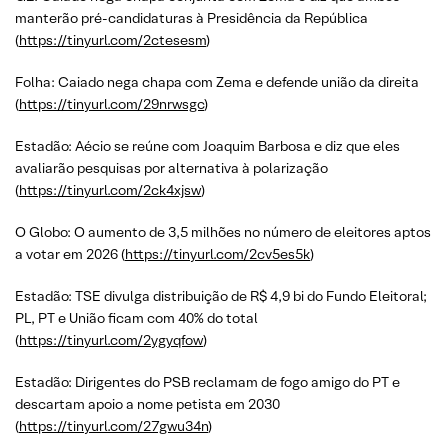
manterão pré-candidaturas à Presidência da República
(
https://tinyurl.com/2ctesesm
)
Folha: Caiado nega chapa com Zema e defende união da direita
(
https://tinyurl.com/29nrwsgc
)
Estadão: Aécio se reúne com Joaquim Barbosa e diz que eles
avaliarão pesquisas por alternativa à polarização
(
https://tinyurl.com/2ck4xjsw
)
O Globo: O aumento de 3,5 milhões no número de eleitores aptos
a votar em 2026 (
https://tinyurl.com/2cv5es5k
)
Estadão: TSE divulga distribuição de R$ 4,9 bi do Fundo Eleitoral;
PL, PT e União ficam com 40% do total
(
https://tinyurl.com/2ygyqfow
)
Estadão: Dirigentes do PSB reclamam de fogo amigo do PT e
descartam apoio a nome petista em 2030
(
https://tinyurl.com/27gwu34n
)