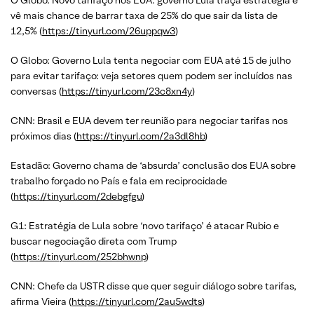
O Globo: Novo tarifaço nos EUA: governo Lula traça estratégia e
vê mais chance de barrar taxa de 25% do que sair da lista de
12,5% (
https://tinyurl.com/26uppqw3
)
O Globo: Governo Lula tenta negociar com EUA até 15 de julho
para evitar tarifaço: veja setores quem podem ser incluídos nas
conversas (
https://tinyurl.com/23c8xn4y
)
CNN: Brasil e EUA devem ter reunião para negociar tarifas nos
próximos dias (
https://tinyurl.com/2a3dl8hb
)
Estadão: Governo chama de ‘absurda’ conclusão dos EUA sobre
trabalho forçado no País e fala em reciprocidade
(
https://tinyurl.com/2debgfgu
)
G1: Estratégia de Lula sobre ‘novo tarifaço’ é atacar Rubio e
buscar negociação direta com Trump
(
https://tinyurl.com/252bhwnp
)
CNN: Chefe da USTR disse que quer seguir diálogo sobre tarifas,
afirma Vieira (
https://tinyurl.com/2au5wdts
)