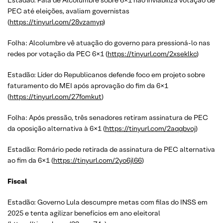
Estadão: Fala de Alcolumbre sobre 6×1 não inviabiliza votação de
PEC até eleições, avaliam governistas
(
https://tinyurl.com/28vzamyp
)
Folha: Alcolumbre vê atuação do governo para pressioná-lo nas
redes por votação da PEC 6×1 (
https://tinyurl.com/2xseklkc
)
Estadão: Líder do Republicanos defende foco em projeto sobre
faturamento do MEI após aprovação do fim da 6×1
(
https://tinyurl.com/27fomkut
)
Folha: Após pressão, três senadores retiram assinatura de PEC
da oposição alternativa à 6×1 (
https://tinyurl.com/2aqqbvoj
)
Estadão: Romário pede retirada de assinatura de PEC alternativa
ao fim da 6×1 (
https://tinyurl.com/2yo6jl66
)
Fiscal
Estadão: Governo Lula descumpre metas com filas do INSS em
2025 e tenta agilizar benefícios em ano eleitoral