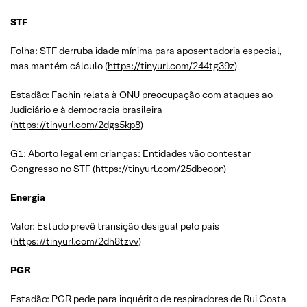
STF
Folha: STF derruba idade mínima para aposentadoria especial,
mas mantém cálculo (
https://tinyurl.com/244tg39z
)
Estadão: Fachin relata à ONU preocupação com ataques ao
Judiciário e à democracia brasileira
(
https://tinyurl.com/2dgs5kp8
)
G1: Aborto legal em crianças: Entidades vão contestar
Congresso no STF (
https://tinyurl.com/25dbeopn
)
Energia
Valor: Estudo prevê transição desigual pelo país
(
https://tinyurl.com/2dh8tzvv
)
PGR
Estadão: PGR pede para inquérito de respiradores de Rui Costa