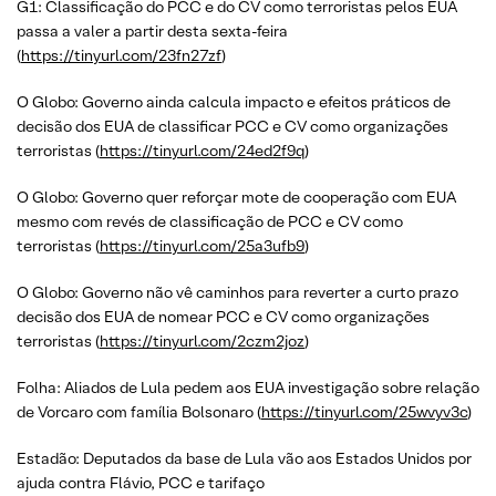
G1: Classificação do PCC e do CV como terroristas pelos EUA
passa a valer a partir desta sexta-feira
(
https://tinyurl.com/23fn27zf
)
O Globo: Governo ainda calcula impacto e efeitos práticos de
decisão dos EUA de classificar PCC e CV como organizações
terroristas (
https://tinyurl.com/24ed2f9q
)
O Globo: Governo quer reforçar mote de cooperação com EUA
mesmo com revés de classificação de PCC e CV como
terroristas (
https://tinyurl.com/25a3ufb9
)
O Globo: Governo não vê caminhos para reverter a curto prazo
decisão dos EUA de nomear PCC e CV como organizações
terroristas (
https://tinyurl.com/2czm2joz
)
Folha: Aliados de Lula pedem aos EUA investigação sobre relação
de Vorcaro com família Bolsonaro (
https://tinyurl.com/25wvyv3c
)
Estadão: Deputados da base de Lula vão aos Estados Unidos por
ajuda contra Flávio, PCC e tarifaço