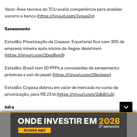
Valor: Área técnica do TCU avalia competência para analisar
socorro a banco (
https://tinyurl.com/2yoxe2jn
)
Saneamento
Estadão: Privatização da Copasa: Equatorial fica com 30% da
empresa mineira após sócios da Aegea desistirem
(
https://tinyurl.com/2bpdfkm9
)
Estadão: Brasil tem 50 PPPs e concessões de saneamento
próximas a sair do papel (
https://tinyurl.com/29gxlwpc
)
Estadão: Copasa dobrou em valor de mercado no curso da
privatização, para R$ 23 bi (
https://tinyurl.com/2db8rlu5
)
Infra
Estadão: Bradesco BBI vai assumir lugar da Mover no bloco de
controle da Motiva em negócio de R$ 5,2 bi
(
https://tinyurl.com/24gb56gp
)