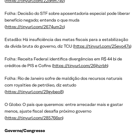
(
https://tinyurl.com/22qnm74v
)
Folha: Decisão do STF sobre aposentadoria especial pode liberar
benefício negado; entenda o que muda
(
https://tinyurl.com/2674um2c
)
Estadão: Há insuficiência das metas fiscais para a estabilização
da dívida bruta do governo, diz TCU (
https://tinyurl.com/25eyo47s
)
Folha: Receita Federal identifica divergências em R$ 44 bi de
créditos de PIS e Cofins (
https://tinyurl.com/26jhzrbh
)
Folha: Rio de Janeiro sofre de maldição dos recursos naturais
com royalties de petróleo, diz estudo
(
https://tinyurl.com/29gybeo8
)
O Globo: O país que queremos: entre arrecadar mais e gastar
menos, ajuste fiscal desafia próximo governo
(
https://tinyurl.com/285766sn
)
Governo/Congresso