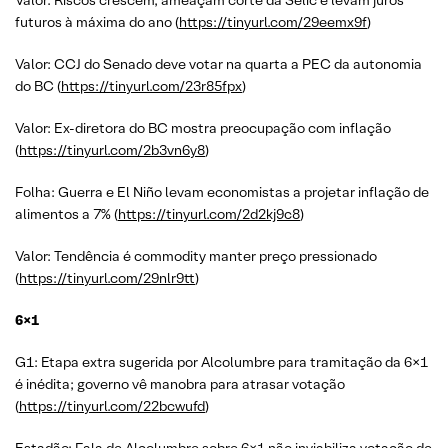
Valor: Riscos crescem, ameaçam corte da Selic e levam juros
futuros à máxima do ano (
https://tinyurl.com/29eemx9f
)
Valor: CCJ do Senado deve votar na quarta a PEC da autonomia
do BC (
https://tinyurl.com/23r85fpx
)
Valor: Ex-diretora do BC mostra preocupação com inflação
(
https://tinyurl.com/2b3vn6y8
)
Folha: Guerra e El Niño levam economistas a projetar inflação de
alimentos a 7% (
https://tinyurl.com/2d2kj9c8
)
Valor: Tendência é commodity manter preço pressionado
(
https://tinyurl.com/29nlr9tt
)
6×1
G1: Etapa extra sugerida por Alcolumbre para tramitação da 6×1
é inédita; governo vê manobra para atrasar votação
(
https://tinyurl.com/22bcwufd
)