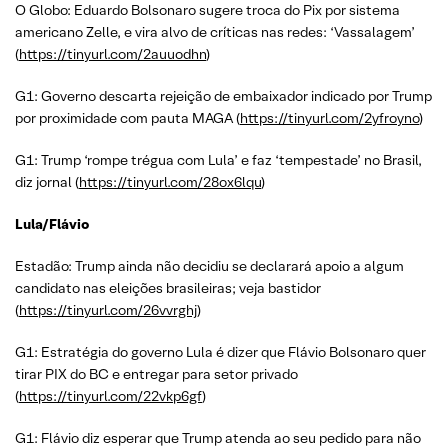
O Globo: Eduardo Bolsonaro sugere troca do Pix por sistema
americano Zelle, e vira alvo de críticas nas redes: ‘Vassalagem’
(
https://tinyurl.com/2auuodhn
)
G1: Governo descarta rejeição de embaixador indicado por Trump
por proximidade com pauta MAGA (
https://tinyurl.com/2yfroyno
)
G1: Trump ‘rompe trégua com Lula’ e faz ‘tempestade’ no Brasil,
diz jornal (
https://tinyurl.com/28ox6lqu
)
Lula/Flávio
Estadão: Trump ainda não decidiu se declarará apoio a algum
candidato nas eleições brasileiras; veja bastidor
(
https://tinyurl.com/26vvrghj
)
G1: Estratégia do governo Lula é dizer que Flávio Bolsonaro quer
tirar PIX do BC e entregar para setor privado
(
https://tinyurl.com/22vkp6gf
)
G1: Flávio diz esperar que Trump atenda ao seu pedido para não