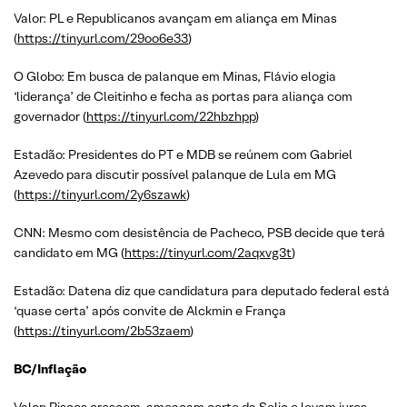
Valor: PL e Republicanos avançam em aliança em Minas
(
https://tinyurl.com/29oo6e33
)
O Globo: Em busca de palanque em Minas, Flávio elogia
‘liderança’ de Cleitinho e fecha as portas para aliança com
governador (
https://tinyurl.com/22hbzhpp
)
Estadão: Presidentes do PT e MDB se reúnem com Gabriel
Azevedo para discutir possível palanque de Lula em MG
(
https://tinyurl.com/2y6szawk
)
CNN: Mesmo com desistência de Pacheco, PSB decide que terá
candidato em MG (
https://tinyurl.com/2aqxvg3t
)
Estadão: Datena diz que candidatura para deputado federal está
‘quase certa’ após convite de Alckmin e França
(
https://tinyurl.com/2b53zaem
)
BC/Inflação