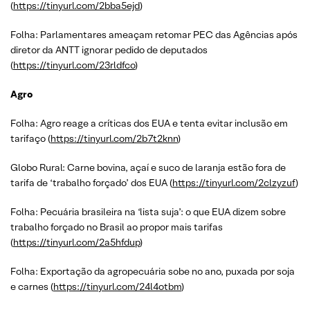
(
https://tinyurl.com/2bba5ejd
)
Folha: Parlamentares ameaçam retomar PEC das Agências após
diretor da ANTT ignorar pedido de deputados
(
https://tinyurl.com/23rldfco
)
Agro
Folha: Agro reage a críticas dos EUA e tenta evitar inclusão em
tarifaço (
https://tinyurl.com/2b7t2knn
)
Globo Rural: Carne bovina, açaí e suco de laranja estão fora de
tarifa de ‘trabalho forçado’ dos EUA (
https://tinyurl.com/2clzyzuf
)
Folha: Pecuária brasileira na ‘lista suja’: o que EUA dizem sobre
trabalho forçado no Brasil ao propor mais tarifas
(
https://tinyurl.com/2a5hfdup
)
Folha: Exportação da agropecuária sobe no ano, puxada por soja
e carnes (
https://tinyurl.com/24l4otbm
)