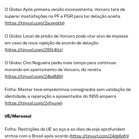
O Globo: Após primeira versão inconsistente, Vorcaro terá de
superar insatisfações na PF e PGR para ter delação aceita
(
https://tinyurl.com/2aumqtbj
)
O Globo: Local de prisão de Vorcaro pode virar alvo de impasse
em caso de nova rejeição de acordo de delação
(
https://tinyurl.com/295t4tlz
)
O Globo: Ciro Nogueira pediu mais tempo para continuar
morando em apartamento de Vorcaro, diz revista
(
https://tinyurl.com/24bdfdl6
)
Folha: Master teve empréstimos consignados sem validação da
identidade, e reparação a aposentados do INSS emperra
(
https://tinyurl.com/2yfnurwj
)
UE/Mercosul
Folha: Restrições da UE ao aço e ao óleo de soja aprofundam
atritos com o Brasil após acordo (
https://tinyurl.com/24ds6qfn
)