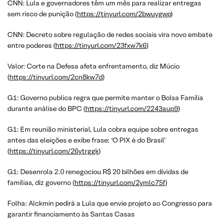
CNN: Lula e governadores têm um mês para realizar entregas
sem risco de punição (
https://tinyurl.com/2bwuygwp
)
CNN: Decreto sobre regulação de redes sociais vira novo embate
entre poderes (
https://tinyurl.com/23fxw7k6
)
Valor: Corte na Defesa afeta enfrentamento, diz Múcio
(
https://tinyurl.com/2cn8kw7d
)
G1: Governo publica regra que permite manter o Bolsa Família
durante análise do BPC (
https://tinyurl.com/2243aup9
)
G1: Em reunião ministerial, Lula cobra equipe sobre entregas
antes das eleições e exibe frase: ‘O PIX é do Brasil’
(
https://tinyurl.com/26ytrggk
)
G1: Desenrola 2.0 renegociou R$ 20 bilhões em dívidas de
famílias, diz governo (
https://tinyurl.com/2ymlc75f
)
Folha: Alckmin pedirá a Lula que envie projeto ao Congresso para
garantir financiamento às Santas Casas