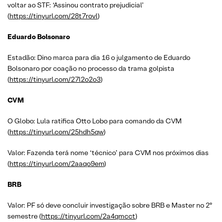
voltar ao STF: ‘Assinou contrato prejudicial’
(
https://tinyurl.com/28t7rovl
)
Eduardo Bolsonaro
Estadão: Dino marca para dia 16 o julgamento de Eduardo
Bolsonaro por coação no processo da trama golpista
(
https://tinyurl.com/27l2o2o3
)
CVM
O Globo: Lula ratifica Otto Lobo para comando da CVM
(
https://tinyurl.com/25hdh5qw
)
Valor: Fazenda terá nome ‘técnico’ para CVM nos próximos dias
(
https://tinyurl.com/2aaqo9em
)
BRB
Valor: PF só deve concluir investigação sobre BRB e Master no 2º
semestre (
https://tinyurl.com/2a4qmcct
)