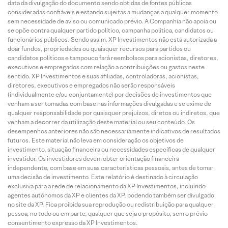
data da divulgação do documento sendo obtidas de fontes públicas
consideradas confiáveis e estando sujeitas a mudanças a qualquer momento
sem necessidade de aviso ou comunicado prévio. A Companhia não apoia ou
se opõe contra qualquer partido político, campanha política, candidatos ou
funcionários públicos. Sendo assim, XP Investimentos não está autorizada a
doar fundos, propriedades ou quaisquer recursos para partidos ou
candidatos políticos e tampouco fará reembolsos para acionistas, diretores,
executivos e empregados com relação a contribuições ou gastos neste
sentido. XP Investimentos e suas afiliadas, controladoras, acionistas,
diretores, executivos e empregados não serão responsáveis
(individualmente e/ou conjuntamente) por decisões de investimentos que
venham a ser tomadas com base nas informações divulgadas e se exime de
qualquer responsabilidade por quaisquer prejuízos, diretos ou indiretos, que
venham a decorrer da utilização deste material ou seu conteúdo. Os
desempenhos anteriores não são necessariamente indicativos de resultados
futuros. Este material não leva em consideração os objetivos de
investimento, situação financeira ou necessidades específicas de qualquer
investidor. Os investidores devem obter orientação financeira
independente, com base em suas características pessoais, antes de tomar
uma decisão de investimento. Este relatório é destinado à circulação
exclusiva para a rede de relacionamento da XP Investimentos, incluindo
agentes autônomos da XP e clientes da XP, podendo também ser divulgado
no site da XP. Fica proibida sua reprodução ou redistribuição para qualquer
pessoa, no todo ou em parte, qualquer que seja o propósito, sem o prévio
consentimento expresso da XP Investimentos.