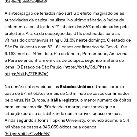
https://glo.bo/3ejjx90
)
A antecipação de feriados não surtiu o efeito imaginado pelas
autoridades da capital paulista. No último sábado, o índice de
isolamento social foi de 51%, abaixo dos 55% ambicionados pela
prefeitura. A taxa de ocupação das UTIs destinadas para as
vítimas do coronavírus atingiu 91,8% neste domingo. O estado de
São Paulo conta com 82.161 casos confirmados de Covid-19 e
6.163 mortes. Além dele, Rio de Janeiro, Pernambuco, Amazonas
e Pará se encontram em vias de colapso, segundo matéria do
jornal O Estado de São Paulo. (
https://bit.ly/3d1Phzs
e
https://bit.ly/2TEIBQe
)
No cenário internacional, os
Estados Unidos
ultrapassaram a
casa de 97 mil óbitos e mais de 1,6 milhão de casos confirmados
pelo vírus. Na Europa, a
Itália
registrou o menor número de óbitos
para um mesmo dia (50) desde o março, mostrando que a
situação está se estabilizando com relativo sucesso no país.
Ainda segundo a Johns Hopkins Univeristy, o mundo acumula 5,4
milhões de casos e 345.059 óbitos pela doença.
(
https://bit.ly/2yvNdAN
)