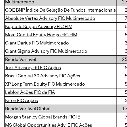
Multimercado
2
COE BNP Índice De Seleção De Fundos Internacionais
Absolute Vertex Advisory FIC Multimercado
Kapitalo Kappa Advisory FIC FIM
Moat Capital Equity Hedge FIC FIM
Giant Darius FIC Multimercado
Giant Sigma Advisory FIC Multimercado
Renda Variável
2
Tork Advisory 60 FIC Ações
Brasil Capital 30 Advisory FIC Ações
XP Long Term Equity FIC Multimercado
Leblon Ações FIC de FIA
Kiron FIC Ações
Renda Variável Global
1
Morgan Stanley Global Brands FIC IE
MS Global Opportunities Adv IE FIC Ações