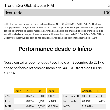
Trend ESG Global Dólar FIM
Resultado
10
N/D – Fundos com menos de 6 meses de existência: INSTRUÇÃO CVM N.º 409 – Art. 75: Qualquer
divulgação de informação sobre os resultados do fundo só pode ser feita, por qualquer meio, após um
período de carência de 6 (seis) meses, a partir da data da primeira emissão de cotas. Para cálculo da
rentabilidade da carteira, equiparamos a rentabilidade ativos isentos de IR (LCIs, LCAs, CRIs, CRAs e
Debentures Incentivadas) com os não isentos através da adição da menor alíquota de IR (15%).
Performance desde o Início
Nossa carteira recomendada teve início em Setembro de 2017 e
nesse período o retorno da mesma foi 40,13%, frente ao CDI de
18,44%.
2017
2018
2019
2020
Carteira
CDI
JAN
3,50%
3,33%
1,38%
Retorno YTD
10,94%
5,34%
FEV
0,86%
0,19%
-2,61%
Retorno Ac
40,13%
18,44%
MAR
0,82%
0,53%
-12,39%
%CDI
217,67%