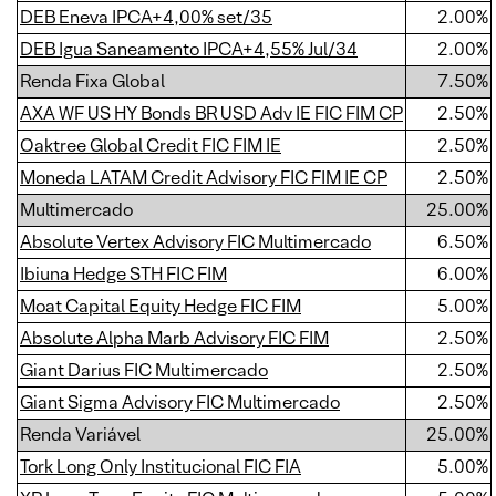
DEB Eneva IPCA+4,00% set/35
2.00%
DEB Igua Saneamento IPCA+4,55% Jul/34
2.00%
Renda Fixa Global
7.50%
AXA WF US HY Bonds BR USD Adv IE FIC FIM CP
2.50%
Oaktree Global Credit FIC FIM IE
2.50%
Moneda LATAM Credit Advisory FIC FIM IE CP
2.50%
Multimercado
25.00%
Absolute Vertex Advisory FIC Multimercado
6.50%
Ibiuna Hedge STH FIC FIM
6.00%
Moat Capital Equity Hedge FIC FIM
5.00%
Absolute Alpha Marb Advisory FIC FIM
2.50%
Giant Darius FIC Multimercado
2.50%
Giant Sigma Advisory FIC Multimercado
2.50%
Renda Variável
25.00%
Tork Long Only Institucional FIC FIA
5.00%