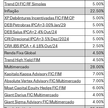
Trend DI FIC RF Simples
5.00%
Inflação
22.50%
XP Debêntures Incentivadas FIC FIM CP
5.00%
DEB Petrobras IPCA+3,00% Jan/29
5.00%
DEB Salus IPCA+2,4% Out/24
5.00%
CRI Direcional IPCA+3,5% Dez/2024
5.00%
CRA JBS IPCA + 4,18% Out/24
2.50%
Renda Fixa Global
4.50%
Trend High Yield FIM
4.50%
Multimercado
28.00%
Kapitalo Kappa Advisory FIC FIM
7.00%
Absolute Vertex Advisory FIC Multimercado
7.00%
Moat Capital Equity Hedge FIC FIM
6.00%
Giant Darius FIC Multimercado
4.00%
Giant Sigma Advisory FIC Multimercado
4.00%