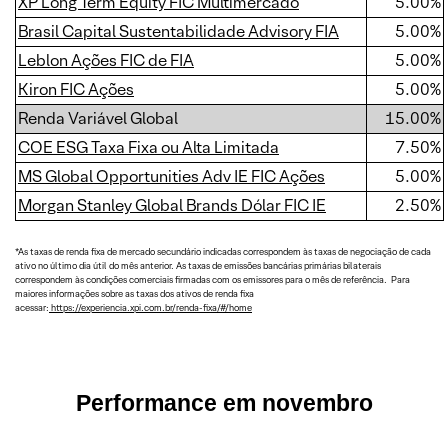
XP Long Term Equity FIC Multimercado
5.00%
Brasil Capital Sustentabilidade Advisory FIA
5.00%
Leblon Ações FIC de FIA
5.00%
Kiron FIC Ações
5.00%
Renda Variável Global
15.00%
COE ESG Taxa Fixa ou Alta Limitada
7.50%
MS Global Opportunities Adv IE FIC Ações
5.00%
Morgan Stanley Global Brands Dólar FIC IE
2.50%
*As taxas de renda fixa de mercado secundário indicadas correspondem às taxas de negociação de cada
ativo no último dia útil do mês anterior. As taxas de emissões bancárias primárias bilaterais
correspondem às condições comerciais firmadas com os emissores para o mês de referência. Para
maiores informações sobre as taxas dos ativos de renda fixa
acessar:
https://experiencia.xpi.com.br/renda-fixa/#/home
Performance em novembro