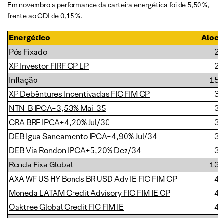
Em novembro a performance da carteira energética foi de 5,50 %,
frente ao CDI de 0,15 %.
Energético
Alo
Pós Fixado
XP Investor FIRF CP LP
Inflação
1
XP Debêntures Incentivadas FIC FIM CP
NTN-B IPCA+3,53% Mai-35
CRA BRF IPCA+4,20% Jul/30
DEB Igua Saneamento IPCA+4,90% Jul/34
DEB Via Rondon IPCA+5,20% Dez/34
Renda Fixa Global
1
AXA WF US HY Bonds BR USD Adv IE FIC FIM CP
Moneda LATAM Credit Advisory FIC FIM IE CP
Oaktree Global Credit FIC FIM IE