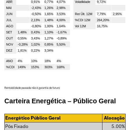
ABR
0,91%
0,77%
4,07%
Volatilidade
9,72%
MAI
-2,43%
1,26%
2,98%
JUN
-0,50%
1,65%
3,53%
Ret Últ. 12M
7,79%
2,95%
JUL
2,13%
1,48%
4,00%
%CDI 12M
264,20%
AGO
-0,80%
1,00%
1,64%
Vol 12M
16,75%
SET
1,48%
0,43%
1,10%
-1,67%
OUT
0,55%
3,43%
1,27%
-0,89%
NOV
-0,28%
1,02%
0,85%
5,50%
DEZ
1,81%
0,22%
3,34%
ANO
4%
10%
18%
4%
%CDI
149%
153%
303%
168%
Rentabilidade passada não é garantia de futuro
Carteira
Energética
– Público Geral
Energético Público Geral
Alocação
Pós Fixado
5.00%