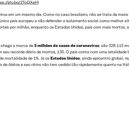
tps://glo.bo/2ToQXeH
)
rus em um mesmo dia. Como no caso brasileiro, não se trata da maior
 único país europeu a não defender o isolamento social como melhor alt
rtes por milhão, enquanto os Estados Unidos, país com mais mortos, 
o chega a marca de
5 milhões de casos de coronavírus
; são 328.115 m
seu recorde diário de mortos, 135. O país conta com uma letalidade b
de mortalidade de 1%. Já os
Estados Unidos
, ainda epicentro global, r
de óbitos e seu ritmo não tem cedido tão rápidamente quanto na Itáli