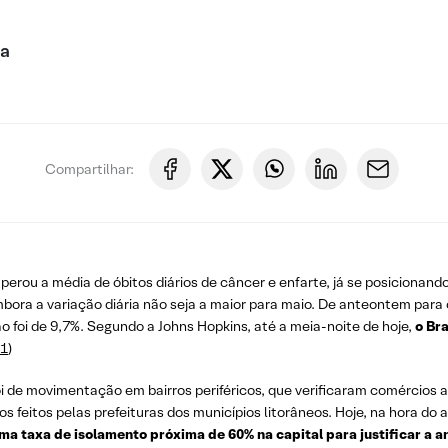
ca
Compartilhar:
perou a média de óbitos diários de câncer e enfarte, já se posicionan
embora a variação diária não seja a maior para maio. De anteontem par
ão foi de 9,7%. Segundo a Johns Hopkins, até a meia-noite de hoje,
o Br
l1
)
oi de movimentação em bairros periféricos, que verificaram comércios 
 feitos pelas prefeituras dos municípios litorâneos. Hoje, na hora do
ma taxa de isolamento próxima de 60% na capital para justificar a a