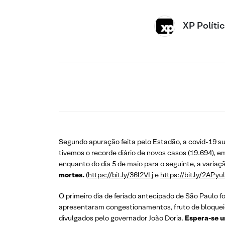
XP Políti
Segundo apuração feita pelo Estadão, a covid-19 su
tivemos o recorde diário de novos casos (19.694), 
enquanto do dia 5 de maio para o seguinte, a variaç
mortes.
(
https://bit.ly/36l2VLj
e
https://bit.ly/2APyu
O primeiro dia de feriado antecipado de São Paulo f
apresentaram congestionamentos, fruto de bloqueios
divulgados pelo governador João Doria.
Espera-se u