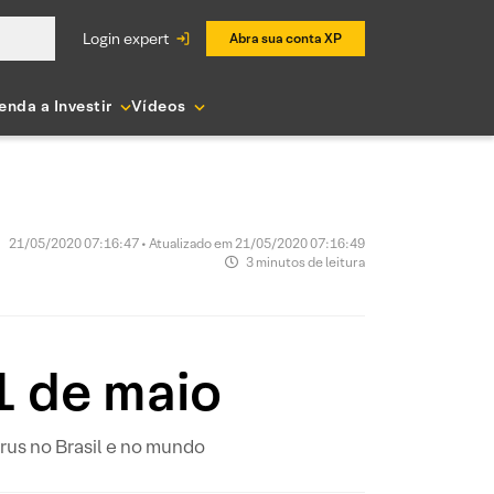
login expert
Abra sua conta XP
enda a Investir
Vídeos
21/05/2020 07:16:47 • Atualizado em 21/05/2020 07:16:49
3 minutos de leitura
1 de maio
us no Brasil e no mundo