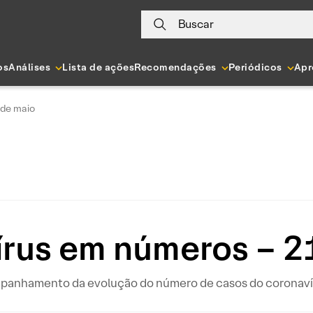
Buscar
os
Análises
Lista de ações
Recomendações
Periódicos
Apr
 de maio
rus em números – 2
ompanhamento da evolução do número de casos do coronavír