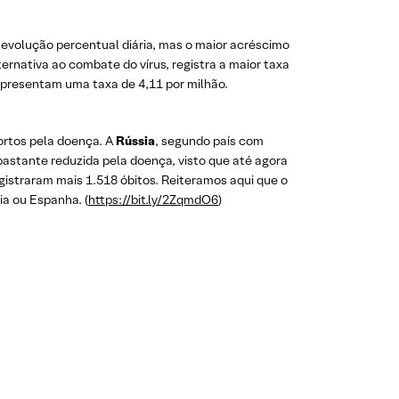
 evolução percentual diária, mas o maior acréscimo
ernativa ao combate do vírus, registra a maior taxa
apresentam uma taxa de 4,11 por milhão.
ortos pela doença. A
Rússia
, segundo país com
astante reduzida pela doença, visto que até agora
egistraram mais 1.518 óbitos. Reiteramos aqui que o
a ou Espanha. (
https://bit.ly/2ZqmdO6
)