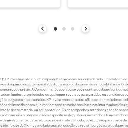
 (“XP Investimentos” ou “Companhia”) e não deve ser considerado um relatório de 
vas da opinião do autor na data da divulgação do documento sendo obtidas de fonte
municado prévio. A Companhia não apoia ou se opõe contra qualquer partido polít
 a doar fundos, propriedades ou quaisquer recursos para partidos ou candidatos po
ões ou gastos neste sentido. XP Investimentos e suas afiliadas, controladoras, ac
sões de investimentos que venham a ser tomadas com base nas informações divulga
tilização deste material ou seu conteúdo. Os desempenhos anteriores não são neces
ação financeira ou necessidades específicas de qualquer investidor. Os investido
o de investimento. Este relatório é destinado à circulação exclusiva para a rede d
do no site da XP. Fica proibida sua reprodução ou redistribuição para qualquer pe