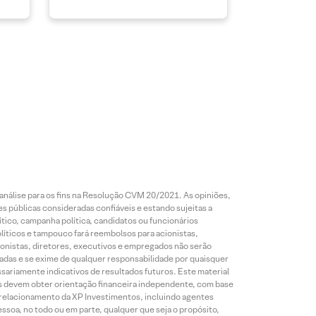
análise para os fins na Resolução CVM 20/2021. As opiniões,
s públicas consideradas confiáveis e estando sujeitas a
ico, campanha política, candidatos ou funcionários
líticos e tampouco fará reembolsos para acionistas,
ionistas, diretores, executivos e empregados não serão
das e se exime de qualquer responsabilidade por quaisquer
sariamente indicativos de resultados futuros. Este material
res devem obter orientação financeira independente, com base
e relacionamento da XP Investimentos, incluindo agentes
ssoa, no todo ou em parte, qualquer que seja o propósito,