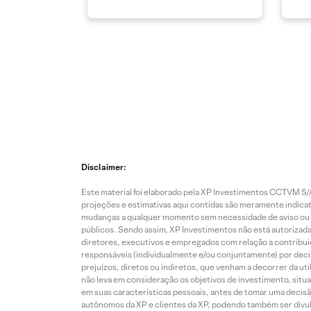
Disclaimer:
Este material foi elaborado pela XP Investimentos CCTVM S/A
projeções e estimativas aqui contidas são meramente indicati
mudanças a qualquer momento sem necessidade de aviso ou co
públicos. Sendo assim, XP Investimentos não está autorizada
diretores, executivos e empregados com relação a contribuiç
responsáveis (individualmente e/ou conjuntamente) por deci
prejuízos, diretos ou indiretos, que venham a decorrer da u
não leva em consideração os objetivos de investimento, situ
em suas características pessoais, antes de tomar uma decisã
autônomos da XP e clientes da XP, podendo também ser divulga