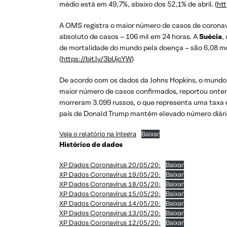
médio está em 49,7%, abaixo dos 52,1% de abril. (
ht
A OMS registra o maior número de casos de coronaví
absoluto de casos – 106 mil em 24 horas. A
Suécia
,
de mortalidade do mundo pela doença – são 6,08 mo
(
https://bit.ly/3bUjcYW
)
De acordo com os dados da Johns Hopkins, o mund
maior número de casos confirmados, reportou ontem 
morreram 3.099 russos, o que representa uma taxa 
país de Donald Trump mantém elevado número diário 
Veja o relatório na íntegra
Baixar
Histórico de dados
XP Dados Coronavírus 20/05/20:
Baixar
XP Dados Coronavírus 19/05/20:
Baixar
XP Dados Coronavírus 18/05/20:
Baixar
XP Dados Coronavírus 15/05/20:
Baixar
XP Dados Coronavírus 14/05/20:
Baixar
XP Dados Coronavírus 13/05/20:
Baixar
XP Dados Coronavírus 12/05/20:
Baixar