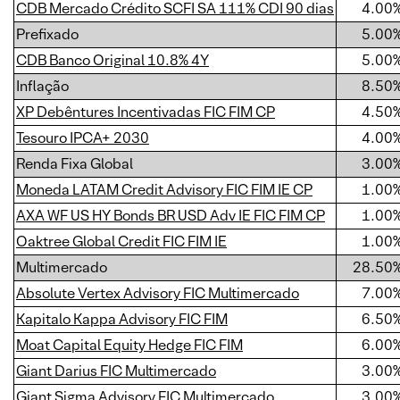
CDB Mercado Crédito SCFI SA 111% CDI 90 dias
4.00
Prefixado
5.00
CDB Banco Original 10.8% 4Y
5.00
Inflação
8.50
XP Debêntures Incentivadas FIC FIM CP
4.50
Tesouro IPCA+ 2030
4.00
Renda Fixa Global
3.00
Moneda LATAM Credit Advisory FIC FIM IE CP
1.00
AXA WF US HY Bonds BR USD Adv IE FIC FIM CP
1.00
Oaktree Global Credit FIC FIM IE
1.00
Multimercado
28.50
Absolute Vertex Advisory FIC Multimercado
7.00
Kapitalo Kappa Advisory FIC FIM
6.50
Moat Capital Equity Hedge FIC FIM
6.00
Giant Darius FIC Multimercado
3.00
Giant Sigma Advisory FIC Multimercado
3.00