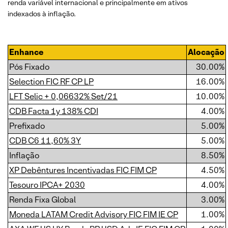
renda variável internacional e principalmente em ativos
indexados à inflação.
Enhance
Alocação
Pós Fixado
30.00%
Selection FIC RF CP LP
16.00%
LFT Selic + 0,06632% Set/21
10.00%
CDB Facta 1y 138% CDI
4.00%
Prefixado
5.00%
CDB C6 11,60% 3Y
5.00%
Inflação
8.50%
XP Debêntures Incentivadas FIC FIM CP
4.50%
Tesouro IPCA+ 2030
4.00%
Renda Fixa Global
3.00%
Moneda LATAM Credit Advisory FIC FIM IE CP
1.00%