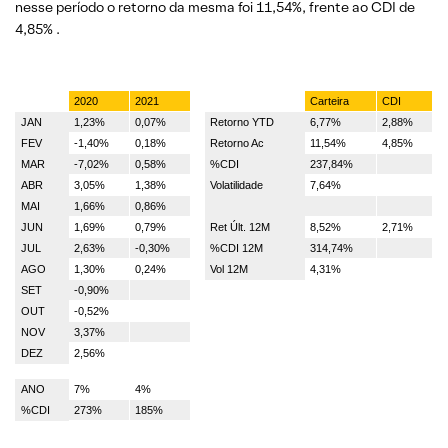
nesse período o retorno da mesma foi 11,54%, frente ao CDI de
4,85% .
2020
2021
Carteira
CDI
JAN
1,23%
0,07%
Retorno YTD
6,77%
2,88%
FEV
-1,40%
0,18%
Retorno Ac
11,54%
4,85%
MAR
-7,02%
0,58%
%CDI
237,84%
ABR
3,05%
1,38%
Volatilidade
7,64%
MAI
1,66%
0,86%
JUN
1,69%
0,79%
Ret Últ. 12M
8,52%
2,71%
JUL
2,63%
-0,30%
%CDI 12M
314,74%
AGO
1,30%
0,24%
Vol 12M
4,31%
SET
-0,90%
OUT
-0,52%
NOV
3,37%
DEZ
2,56%
ANO
7%
4%
%CDI
273%
185%