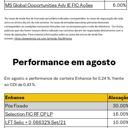
MS Global Opportunities Adv IE FIC Ações
6.00%
*As taxas de renda fixa de mercado secundário indicadas correspondem às taxas de negociação de cada
ativo no último dia útil do mês anterior. As taxas de emissões bancárias primárias bilaterais
correspondem às condições comerciais firmadas com os emissores para o mês de referência. Os títulos
públicos que não forem tesouro direto indicado nas carteiras devem ser negociados diretamente com a
mesa de operações; Para maiores informações sobre as taxas dos ativos de renda fixa
acessar:
https://experiencia.xpi.com.br/renda-fixa/#/home
Performance em agosto
Em agosto a performance da carteira Enhance foi 0,24 %, frente
ao CDI de 0,43 %.
Enhance
Alocaçã
Pós Fixado
30.00
Selection FIC RF CP LP
16.00
LFT Selic + 0,06632% Set/21
10.00