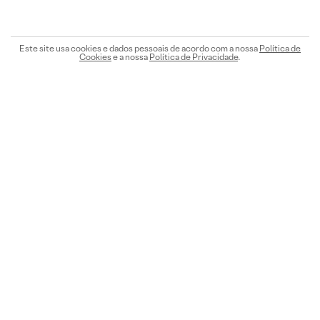
Este site usa cookies e dados pessoais de acordo com a nossa
Política de
Cookies
e a nossa
Política de Privacidade
.