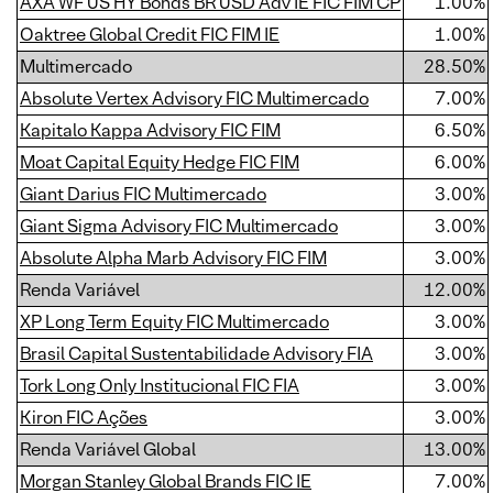
AXA WF US HY Bonds BR USD Adv IE FIC FIM CP
1.00%
Oaktree Global Credit FIC FIM IE
1.00%
Multimercado
28.50%
Absolute Vertex Advisory FIC Multimercado
7.00%
Kapitalo Kappa Advisory FIC FIM
6.50%
Moat Capital Equity Hedge FIC FIM
6.00%
Giant Darius FIC Multimercado
3.00%
Giant Sigma Advisory FIC Multimercado
3.00%
Absolute Alpha Marb Advisory FIC FIM
3.00%
Renda Variável
12.00%
XP Long Term Equity FIC Multimercado
3.00%
Brasil Capital Sustentabilidade Advisory FIA
3.00%
Tork Long Only Institucional FIC FIA
3.00%
Kiron FIC Ações
3.00%
Renda Variável Global
13.00%
Morgan Stanley Global Brands FIC IE
7.00%