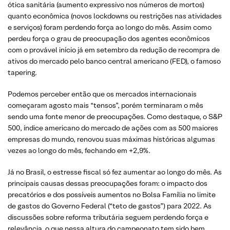
ótica sanitária (aumento expressivo nos números de mortos)
quanto econômica (novos lockdowns ou restrições nas atividades
e serviços) foram perdendo força ao longo do mês. Assim como
perdeu força o grau de preocupação dos agentes econômicos
com o provável início já em setembro da redução de recompra de
ativos do mercado pelo banco central americano (FED), o famoso
tapering.
Podemos perceber então que os mercados internacionais
começaram agosto mais “tensos”, porém terminaram o mês
sendo uma fonte menor de preocupações. Como destaque, o S&P
500, índice americano do mercado de ações com as 500 maiores
empresas do mundo, renovou suas máximas históricas algumas
vezes ao longo do mês, fechando em +2,9%.
Já no Brasil, o estresse fiscal só fez aumentar ao longo do mês. As
principais causas dessas preocupações foram: o impacto dos
precatórios e dos possíveis aumentos no Bolsa Família no limite
de gastos do Governo Federal (“teto de gastos”) para 2022. As
discussões sobre reforma tributária seguem perdendo força e
relevância, o que nessa altura do campeonato tem sido bem