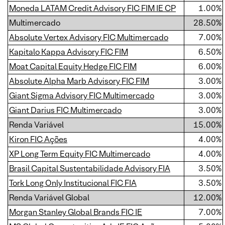
Moneda LATAM Credit Advisory FIC FIM IE CP
1.00%
Multimercado
28.50%
Absolute Vertex Advisory FIC Multimercado
7.00%
Kapitalo Kappa Advisory FIC FIM
6.50%
Moat Capital Equity Hedge FIC FIM
6.00%
Absolute Alpha Marb Advisory FIC FIM
3.00%
Giant Sigma Advisory FIC Multimercado
3.00%
Giant Darius FIC Multimercado
3.00%
Renda Variável
15.00%
Kiron FIC Ações
4.00%
XP Long Term Equity FIC Multimercado
4.00%
Brasil Capital Sustentabilidade Advisory FIA
3.50%
Tork Long Only Institucional FIC FIA
3.50%
Renda Variável Global
12.00%
Morgan Stanley Global Brands FIC IE
7.00%