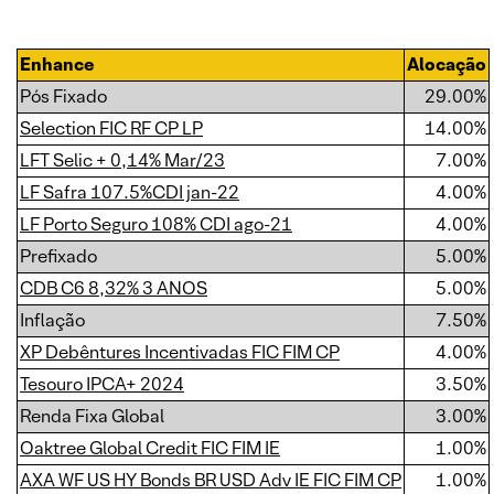
Enhance
Alocação
Pós Fixado
29.00%
Selection FIC RF CP LP
14.00%
LFT Selic + 0,14% Mar/23
7.00%
LF Safra 107.5%CDI jan-22
4.00%
LF Porto Seguro 108% CDI ago-21
4.00%
Prefixado
5.00%
CDB C6 8,32% 3 ANOS
5.00%
Inflação
7.50%
XP Debêntures Incentivadas FIC FIM CP
4.00%
Tesouro IPCA+ 2024
3.50%
Renda Fixa Global
3.00%
Oaktree Global Credit FIC FIM IE
1.00%
AXA WF US HY Bonds BR USD Adv IE FIC FIM CP
1.00%