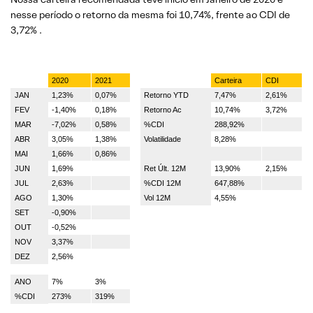
nesse período o retorno da mesma foi 10,74%, frente ao CDI de
3,72% .
2020
2021
Carteira
CDI
JAN
1,23%
0,07%
Retorno YTD
7,47%
2,61%
FEV
-1,40%
0,18%
Retorno Ac
10,74%
3,72%
MAR
-7,02%
0,58%
%CDI
288,92%
ABR
3,05%
1,38%
Volatilidade
8,28%
MAI
1,66%
0,86%
JUN
1,69%
Ret Últ. 12M
13,90%
2,15%
JUL
2,63%
%CDI 12M
647,88%
AGO
1,30%
Vol 12M
4,55%
SET
-0,90%
OUT
-0,52%
NOV
3,37%
DEZ
2,56%
ANO
7%
3%
%CDI
273%
319%