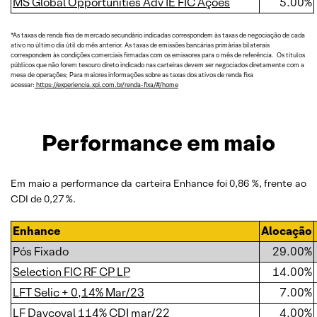
MS Global Opportunities Adv IE FIC Ações
5.00%
*As taxas de renda fixa de mercado secundário indicadas correspondem às taxas de negociação de cada
ativo no último dia útil do mês anterior. As taxas de emissões bancárias primárias bilaterais
correspondem às condições comerciais firmadas com os emissores para o mês de referência. Os títulos
públicos que não forem tesouro direto indicado nas carteiras devem ser negociados diretamente com a
mesa de operações; Para maiores informações sobre as taxas dos ativos de renda fixa
acessar:
https://experiencia.xpi.com.br/renda-fixa/#/home
Performance em maio
Em maio a performance da carteira Enhance foi 0,86 %, frente ao
CDI de 0,27 %.
Enhance
Alocação
Pós Fixado
29.00%
Selection FIC RF CP LP
14.00%
LFT Selic + 0,14% Mar/23
7.00%
LF Daycoval 114% CDI mar/22
4.00%