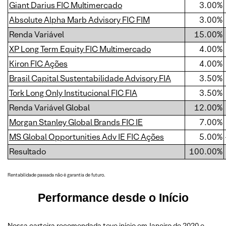
Giant Darius FIC Multimercado
3.00%
Absolute Alpha Marb Advisory FIC FIM
3.00%
Renda Variável
15.00%
XP Long Term Equity FIC Multimercado
4.00%
Kiron FIC Ações
4.00%
Brasil Capital Sustentabilidade Advisory FIA
3.50%
Tork Long Only Institucional FIC FIA
3.50%
Renda Variável Global
12.00%
Morgan Stanley Global Brands FIC IE
7.00%
MS Global Opportunities Adv IE FIC Ações
5.00%
Resultado
100.00%
Rentabilidade passada não é garantia de futuro.
Performance desde o Início
Nossa carteira recomendada teve início em Janeiro de 2020 e