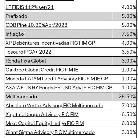
LF FIDIS 112% set/21
4.00%
Prefixado
5.00%
CDB Pine 10,30%Abr/2028
5.00%
Inflação
7.50%
XP Debêntures Incentivadas FIC FIM CP
4.00%
Tesouro IPCA+ 2022
3.50%
Renda Fixa Global
3.00%
Oaktree Global Credit FIC FIM IE
1.00%
Moneda LATAM Credit Advisory FIC FIM IE CP
1.00%
AXA WF US HY Bonds BR USD Adv IE FIC FIM CP
1.00%
Multimercado
28.50%
Absolute Vertex Advisory FIC Multimercado
7.00%
Kapitalo Kappa Advisory FIC FIM
6.50%
Moat Capital Equity Hedge FIC FIM
6.00%
Giant Sigma Advisory FIC Multimercado
3.00%