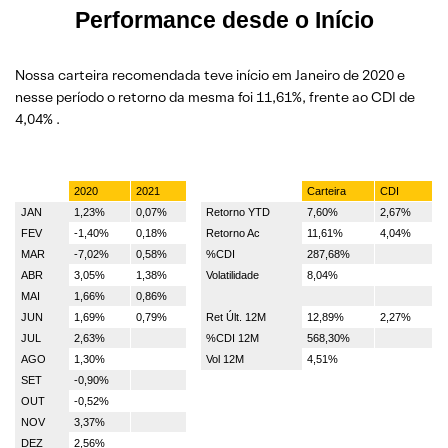
Performance desde o Início
Nossa carteira recomendada teve início em Janeiro de 2020 e
nesse período o retorno da mesma foi 11,61%, frente ao CDI de
4,04% .
2020
2021
Carteira
CDI
JAN
1,23%
0,07%
Retorno YTD
7,60%
2,67%
FEV
-1,40%
0,18%
Retorno Ac
11,61%
4,04%
MAR
-7,02%
0,58%
%CDI
287,68%
ABR
3,05%
1,38%
Volatilidade
8,04%
MAI
1,66%
0,86%
JUN
1,69%
0,79%
Ret Últ. 12M
12,89%
2,27%
JUL
2,63%
%CDI 12M
568,30%
AGO
1,30%
Vol 12M
4,51%
SET
-0,90%
OUT
-0,52%
NOV
3,37%
DEZ
2,56%