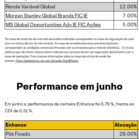
Renda Variável Global
12.00%
Morgan Stanley Global Brands FIC IE
7.00%
MS Global Opportunities Adv IE FIC Ações
5.00%
*As taxas de renda fixa de mercado secundário indicadas correspondem às taxas de negociação de cada
ativo no último dia útil do mês anterior. As taxas de emissões bancárias primárias bilaterais
correspondem às condições comerciais firmadas com os emissores para o mês de referência. Os títulos
públicos que não forem tesouro direto indicado nas carteiras devem ser negociados diretamente com a
mesa de operações; Para maiores informações sobre as taxas dos ativos de renda fixa
acessar:
https://experiencia.xpi.com.br/renda-fixa/#/home
Performance em junho
Em junho a performance da carteira Enhance foi 0,79 %, frente ao
CDI de 0,31 %.
Enhance
Alocação
Pós Fixado
29.00%