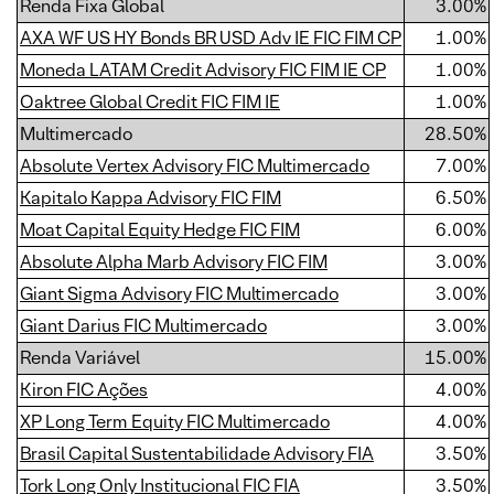
Renda Fixa Global
3.00%
AXA WF US HY Bonds BR USD Adv IE FIC FIM CP
1.00%
Moneda LATAM Credit Advisory FIC FIM IE CP
1.00%
Oaktree Global Credit FIC FIM IE
1.00%
Multimercado
28.50%
Absolute Vertex Advisory FIC Multimercado
7.00%
Kapitalo Kappa Advisory FIC FIM
6.50%
Moat Capital Equity Hedge FIC FIM
6.00%
Absolute Alpha Marb Advisory FIC FIM
3.00%
Giant Sigma Advisory FIC Multimercado
3.00%
Giant Darius FIC Multimercado
3.00%
Renda Variável
15.00%
Kiron FIC Ações
4.00%
XP Long Term Equity FIC Multimercado
4.00%
Brasil Capital Sustentabilidade Advisory FIA
3.50%
Tork Long Only Institucional FIC FIA
3.50%