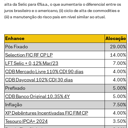
alta da Selic para 6%a.a., o que aumentaria o diferencial entre os
juros brasileiro e o americano, (ii) ciclo de alta de commodities e
(iii) a manutenção do risco pais em nível similar ao atual.
Enhance
Alocação
Pós Fixado
29.00%
Selection FIC RF CP LP
14.00%
LFT Selic + 0,12% Mar/23
7.00%
CDB Mercado Livre 110% CDI 90 dias
4.00%
CDB Daycoval 102% CDI 30 dias
4.00%
Prefixado
5.00%
CDB Banco Original 10.35% 4Y
5.00%
Inflação
7.50%
XP Debêntures Incentivadas FIC FIM CP
4.00%
Tesouro IPCA+ 2024
3.50%