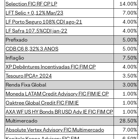
Selection FIC RF CP LP
14.00%
LFT Selic + 0,12% Mar/23
7.00%
LF Porto Seguro 108% CDI ago-21
4.00%
LF Safra 107.5%CDI jan-22
4.00%
Prefixado
5.00%
CDB C6 8,32% 3 ANOS
5.00%
Inflação
7.50%
XP Debêntures Incentivadas FIC FIM CP
4.00%
Tesouro IPCA+ 2024
3.50%
Renda Fixa Global
3.00%
Moneda LATAM Credit Advisory FIC FIM IE CP
1.00%
Oaktree Global Credit FIC FIM IE
1.00%
AXA WF US HY Bonds BR USD Adv IE FIC FIM CP
1.00%
Multimercado
28.50%
Absolute Vertex Advisory FIC Multimercado
7.00%
Kapitalo Kappa Advisory FIC FIM
6.50%