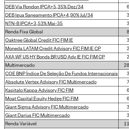
DEB Via Rondon IPCA+5,35% Dez/34
DEB Igua Saneamento IPCA+4,90% Jul/34
NTN-B IPCA+3,53% Mai-35
Renda Fixa Global
Oaktree Global Credit FIC FIM IE
Moneda LATAM Credit Advisory FIC FIM IE CP
AXA WF US HY Bonds BR USD Adv IE FIC FIM CP
Multimercado
2
COE BNP Índice De Seleção De Fundos Internacionais
Absolute Vertex Advisory FIC Multimercado
Kapitalo Kappa Advisory FIC FIM
Moat Capital Equity Hedge FIC FIM
Giant Sigma Advisory FIC Multimercado
Giant Darius FIC Multimercado
Renda Variável
1