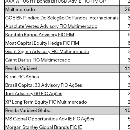
AXA WF US HY Bonds BR USD Adv IE FIC FIM CP
Multimercado
2
COE BNP Índice De Seleção De Fundos Internacionais
Absolute Vertex Advisory FIC Multimercado
Kapitalo Kappa Advisory FIC FIM
Moat Capital Equity Hedge FIC FIM
Giant Sigma Advisory FIC Multimercado
Giant Darius FIC Multimercado
Renda Variável
1
Kiron FIC Ações
Brasil Capital 30 Advisory FIC Ações
Tork Advisory 60 FIC Ações
XP Long Term Equity FIC Multimercado
Renda Variável Global
1
MS Global Opportunities Adv IE FIC Ações
Morgan Stanley Global Brands FIC IE