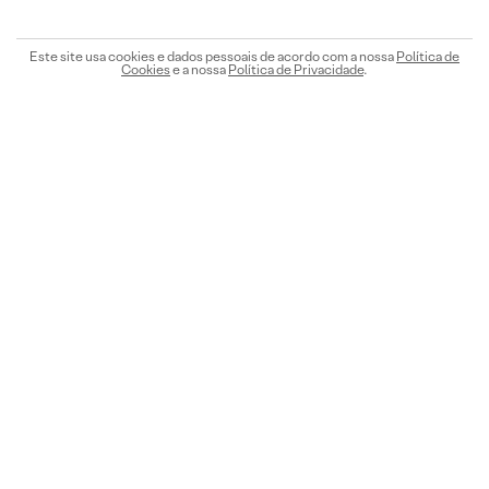
Este site usa cookies e dados pessoais de acordo com a nossa
Política de
Cookies
e a nossa
Política de Privacidade
.