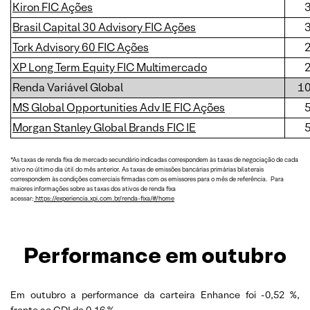
Kiron FIC Ações
Brasil Capital 30 Advisory FIC Ações
Tork Advisory 60 FIC Ações
XP Long Term Equity FIC Multimercado
Renda Variável Global
1
MS Global Opportunities Adv IE FIC Ações
Morgan Stanley Global Brands FIC IE
*As taxas de renda fixa de mercado secundário indicadas correspondem às taxas de negociação de cada
ativo no último dia útil do mês anterior. As taxas de emissões bancárias primárias bilaterais
correspondem às condições comerciais firmadas com os emissores para o mês de referência. Para
maiores informações sobre as taxas dos ativos de renda fixa
acessar:
https://experiencia.xpi.com.br/renda-fixa/#/home
Performance em outubro
Em outubro a performance da carteira Enhance foi -0,52 %,