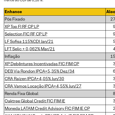
frente ao CDI de 0,16 %.
Enhance
Alo
Pós Fixado
2
XP Top FI RF CP LP
Selection FIC RF CP LP
LF Sofisa 115%CDI Jan/21
LFT Selic + 0,062% Mar/21
Inflação
1
XP Debêntures Incentivadas FIC FIM CP
DEB Via Rondon IPCA+5,35% Dez/34
CRA Raízen IPCA+4,05% Jun/30
CRA Vamos Locação IPCA+4,55% Jun/27
Renda Fixa Global
Oaktree Global Credit FIC FIM IE
Moneda LATAM Credit Advisory FIC FIM IE CP