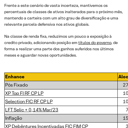
Frente a este cenário de vasta incerteza, mantivemos os
percentuais de classes de ativos inalterados para o próximo mês,
mantendo a carteira com um alto grau de diversificação e uma
relevante parcela defensiva nos ativos globais.
Na classe de renda fixa, reduzimos um pouco a exposição à
credito privado, adicionando posição em
títulos do governo
, de
forma a realizar uma parte dos ganhos auferidos nos últimos
meses e aguardar novas oportunidades.
Enhance
Alo
Pós Fixado
2
XP Top FI RF CP LP
1
Selection FIC RF CP LP
1
LFT Selic + 0,14% Mar/23
Inflação
1
XP Debêntures Incentivadas FIC FIM CP