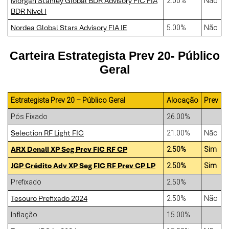
Morgan Stanley Global BDR Advisory FIC FIA
2.00%
Não
BDR Nível I
Nordea Global Stars Advisory FIA IE
5.00%
Não
Carteira Estrategista Prev 20- Público
Geral
Estrategista Prev 20 – Público Geral
Alocação
Prev
Pós Fixado
26.00%
Selection RF Light FIC
21.00%
Não
ARX Denali XP Seg Prev FIC RF CP
2.50%
Sim
JGP Crédito Adv XP Seg FIC RF Prev CP LP
2.50%
Sim
Prefixado
2.50%
Tesouro Prefixado 2024
2.50%
Não
Inflação
15.00%