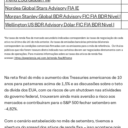
Nordea Global Stars Advisory FIA IE
Morgan Stanley Global BDR Advisory FIC FIA BDR Nível I
Wellington US BDR Advisory Dólar FIC FIA BDR Nível I
*As taxas de renda fixa de mercado secundário indicadas correspondem às taxas de negociação de cada
ativo no último dia útil do mês anterior. As taxas de emissões bancárias primárias bilaterais
correspondem às condições comerciais firmadas com os emissores para o mês de referência. Os títulos
públicos que não forem tesouro direto indicado nas carteiras devem ser negociados diretamente com a
mesa de operações; Para maiores informações sobre as taxas dos ativos de renda fixa
acessar:
https://experiencia.xpi.com.br/renda-fixa/#/home
Na reta final do mês o aumento dos Treasuries americanos de 10
anos para patamares acima de 1,5% e as discussões sobre o teto
da dívida dos EUA, com os riscos de um shutdown nas atividades
do governo federal, trouxeram ainda mais aversão a risco aos
mercados e contribuíram para o S&P 500 fechar setembro em
-4,82%.
Com o cenário estabelecido no mês de setembro, tivemos a
abertura do spread dos ativos de renda fixa – isso acontece pois