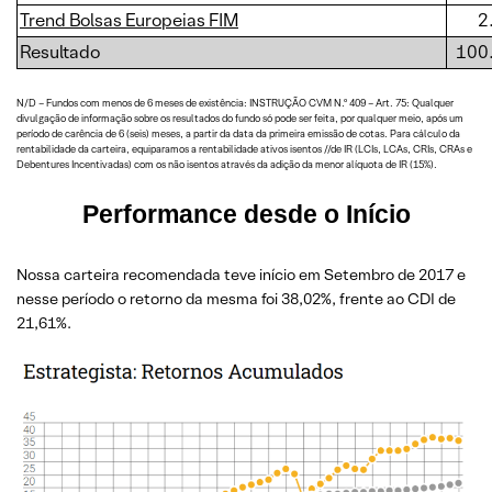
Trend Bolsas Europeias FIM
2
Resultado
100
N/D – Fundos com menos de 6 meses de existência: INSTRUÇÃO CVM N.º 409 – Art. 75: Qualquer
divulgação de informação sobre os resultados do fundo só pode ser feita, por qualquer meio, após um
período de carência de 6 (seis) meses, a partir da data da primeira emissão de cotas. Para cálculo da
rentabilidade da carteira, equiparamos a rentabilidade ativos isentos //de IR (LCIs, LCAs, CRIs, CRAs e
Debentures Incentivadas) com os não isentos através da adição da menor alíquota de IR (15%).
Performance desde o Início
Nossa carteira recomendada teve início em Setembro de 2017 e
nesse período o retorno da mesma foi 38,02%, frente ao CDI de
21,61%.