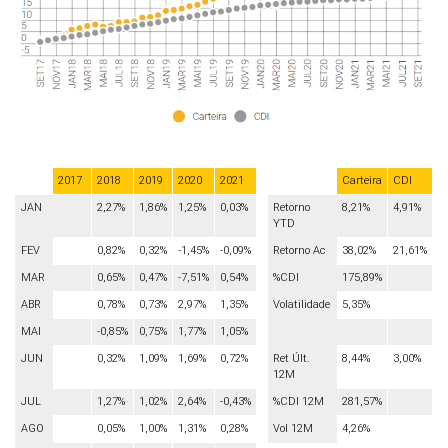
2017
2018
2019
2020
2021
Carteira
CDI
JAN
2,27%
1,86%
1,25%
0,03%
Retorno
8,21%
4,91%
YTD
FEV
0,82%
0,32%
-1,45%
-0,09%
Retorno Ac
38,02%
21,61%
MAR
0,65%
0,47%
-7,51%
0,54%
%CDI
175,89%
ABR
0,78%
0,73%
2,97%
1,35%
Volatilidade
5,35%
MAI
-0,85%
0,75%
1,77%
1,05%
JUN
0,32%
1,09%
1,69%
0,72%
Ret Últ.
8,44%
3,00%
12M
JUL
1,27%
1,02%
2,64%
-0,43%
%CDI 12M
281,57%
AGO
0,05%
1,00%
1,31%
0,28%
Vol 12M
4,26%