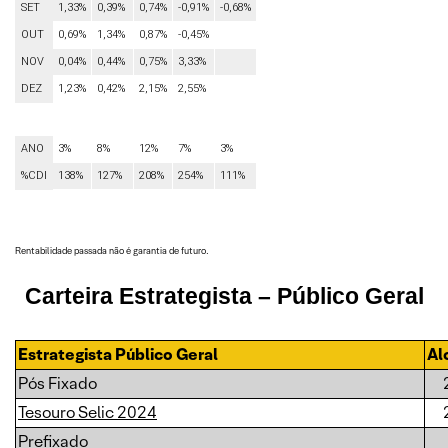
SET
1,33%
0,39%
0,74%
-0,91%
-0,68%
OUT
0,69%
1,34%
0,87%
-0,45%
NOV
0,04%
0,44%
0,75%
3,33%
DEZ
1,23%
0,42%
2,15%
2,55%
ANO
3%
8%
12%
7%
3%
%CDI
138%
127%
208%
254%
111%
Rentabilidade passada não é garantia de futuro.
Carteira
Estrategista
– Público Geral
Estrategista Público Geral
Al
Pós Fixado
Tesouro Selic 2024
Prefixado