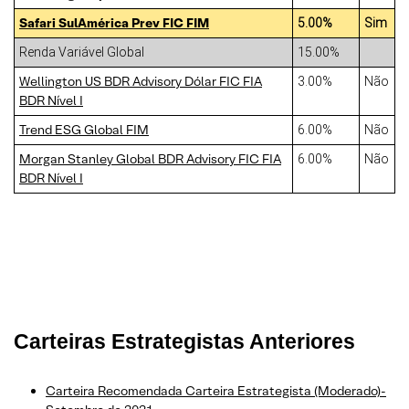
Safari SulAmérica Prev FIC FIM
5.00%
Sim
Renda Variável Global
15.00%
Wellington US BDR Advisory Dólar FIC FIA
3.00%
Não
BDR Nível I
Trend ESG Global FIM
6.00%
Não
Morgan Stanley Global BDR Advisory FIC FIA
6.00%
Não
BDR Nível I
Carteiras
Estrategista
s Anteriores
Carteira Recomendada Carteira Estrategista (Moderado)-