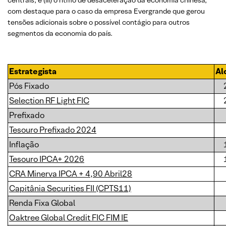
centrais; e (iii) o ritmo de desaceleração da economia chinesa,
com destaque para o caso da empresa Evergrande que gerou
tensões adicionais sobre o possível contágio para outros
segmentos da economia do país.
Estrategista
Al
Pós Fixado
Selection RF Light FIC
Prefixado
Tesouro Prefixado 2024
Inflação
Tesouro IPCA+ 2026
CRA Minerva IPCA + 4,90 Abril28
Capitânia Securities FII (CPTS11)
Renda Fixa Global
Oaktree Global Credit FIC FIM IE