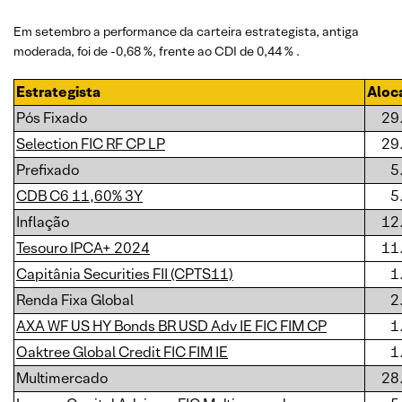
Em setembro a performance da carteira estrategista, antiga
moderada, foi de -0,68 %, frente ao CDI de 0,44 % .
Estrategista
Aloc
Pós Fixado
29
Selection FIC RF CP LP
29
Prefixado
5
CDB C6 11,60% 3Y
5
Inflação
12
Tesouro IPCA+ 2024
11
Capitânia Securities FII (CPTS11)
1
Renda Fixa Global
2
AXA WF US HY Bonds BR USD Adv IE FIC FIM CP
1
Oaktree Global Credit FIC FIM IE
1
Multimercado
28