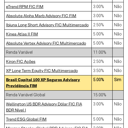
eTrend RPM FIC FIM
3.00%
Não
Absolute Alpha Marb Advisory FIC FIM
3.00%
Não
Ibiuna Long Short Advisory FIC Multimercado
2.50%
Não
Kinea Atlas II FIM
5.00%
Não
Absolute Vertex Advisory FIC Multimercado
5.00%
Não
Renda Variável
11.00%
Kiron FIC Ações
2.50%
Não
XP Long Term Equity FIC Multimercado
3.50%
Não
Brasil Capital 100 XP Seguros Advisory
5.00%
Sim
Previdência FIM
Renda Variável Global
15.00%
Wellington US BDR Advisory Dólar FIC FIA
3.00%
Não
BDR Nível I
Trend ESG Global FIM
5.00%
Não