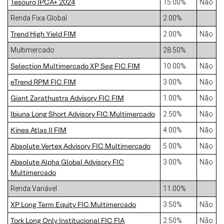
Tesouro IPCA+ 2024
15.00%
Não
Renda Fixa Global
2.00%
Trend High Yield FIM
2.00%
Não
Multimercado
28.50%
Selection Multimercado XP Seg FIC FIM
10.00%
Não
eTrend RPM FIC FIM
3.00%
Não
Giant Zarathustra Advisory FIC FIM
1.00%
Não
Ibiuna Long Short Advisory FIC Multimercado
2.50%
Não
Kinea Atlas II FIM
4.00%
Não
Absolute Vertex Advisory FIC Multimercado
5.00%
Não
Absolute Alpha Global Advisory FIC
3.00%
Não
Multimercado
Renda Variável
11.00%
XP Long Term Equity FIC Multimercado
3.50%
Não
Tork Long Only Institucional FIC FIA
2.50%
Não