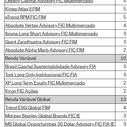
Legacy Capital Advisory FIC Multimercado
5
Kinea Atlas II FIM
5
eTrend RPM FIC FIM
5
Absolute Vertex Advisory FIC Multimercado
4
Ibiuna Long Short Advisory FIC Multimercado
3
Giant Zarathustra Advisory FIC FIM
3
Absolute Alpha Marb Advisory FIC FIM
2
Renda Variável
10
Brasil Capital Sustentabilidade Advisory FIA
3
Tork Long Only Institucional FIC FIA
3
XP Long Term Equity FIC Multimercado
2
Kiron FIC Ações
2
Renda Variável Global
13
Trend ESG Global FIM
4
Morgan Stanley Global Brands FIC IE
3
MS Global Opportunities 30 Dólar Advisory FIC FIA IE
3