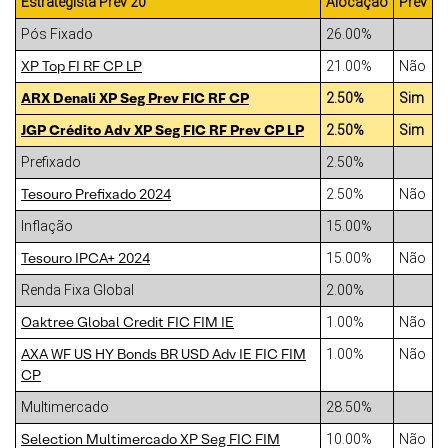
Estrategista Prev 20
Alocação
Prev
Pós Fixado
26.00%
XP Top FI RF CP LP
21.00%
Não
ARX Denali XP Seg Prev FIC RF CP
2.50%
Sim
JGP Crédito Adv XP Seg FIC RF Prev CP LP
2.50%
Sim
Prefixado
2.50%
Tesouro Prefixado 2024
2.50%
Não
Inflação
15.00%
Tesouro IPCA+ 2024
15.00%
Não
Renda Fixa Global
2.00%
Oaktree Global Credit FIC FIM IE
1.00%
Não
AXA WF US HY Bonds BR USD Adv IE FIC FIM
1.00%
Não
CP
Multimercado
28.50%
Selection Multimercado XP Seg FIC FIM
10.00%
Não