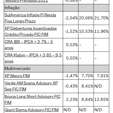
Tesouro Prefixado 2022
-0,68%
–
–
Inflação
SulAmérica Inflatie FI Renda
-2,04%
20,06%
21,70%
Fixa Longo Prazo
XP Debentures Incentivadas
-1,52%
10,53%
11,96%
Crédito Privado FIC FIM
CRA JBS – IPCA + 3,7% – 5
0,53%
–
–
anos
CRA Klabin – IPCA + 3,85 – 9,5
0,55%
–
–
anos
Multimercado
XP Macro FIM
-1,47%
7,70%
7,91%
Verde AM Scena Advisory XP
-0,43%
8,41%
N/D
Seg FIC FIM
Ibiuna Long Short Advisory FIC
2,23%
8,84%
12,65%
FIM
Giant Sigma Advisory FIC FIM
N/D
N/D
N/D