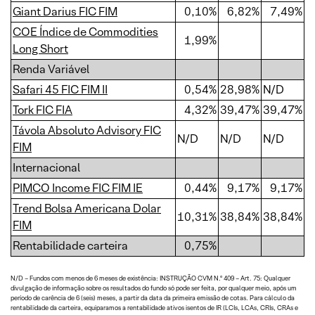
Giant Darius FIC FIM
0,10%
6,82%
7,49%
COE Índice de Commodities
1,99%
Long Short
Renda Variável
Safari 45 FIC FIM II
0,54%
28,98%
N/D
Tork FIC FIA
4,32%
39,47%
39,47%
Távola Absoluto Advisory FIC
N/D
N/D
N/D
FIM
Internacional
PIMCO Income FIC FIM IE
0,44%
9,17%
9,17%
Trend Bolsa Americana Dolar
10,31%
38,84%
38,84%
FIM
Rentabilidade carteira
0,75%
N/D – Fundos com menos de 6 meses de existência: INSTRUÇÃO CVM N.º 409 – Art. 75: Qualquer
divulgação de informação sobre os resultados do fundo só pode ser feita, por qualquer meio, após um
período de carência de 6 (seis) meses, a partir da data da primeira emissão de cotas. Para cálculo da
rentabilidade da carteira, equiparamos a rentabilidade ativos isentos de IR (LCIs, LCAs, CRIs, CRAs e