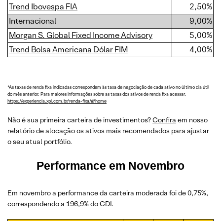
Trend Ibovespa FIA
2,50%
Internacional
9,00%
Morgan S. Global Fixed Income Advisory
5,00%
Trend Bolsa Americana Dólar FIM
4,00%
*As taxas de renda fixa indicadas correspondem às taxa de negociação de cada ativo no último dia útil
do mês anterior. Para maiores informações sobre as taxas dos ativos de renda fixa acessar:
https://experiencia.xpi.com.br/renda-fixa/#/home
Não é sua primeira carteira de investimentos?
Confira
em nosso
relatório de alocação os ativos mais recomendados para ajustar
o seu atual portfólio.
Performance em Novembro
Em novembro a performance da carteira moderada foi de 0,75%,
correspondendo a 196,9% do CDI.