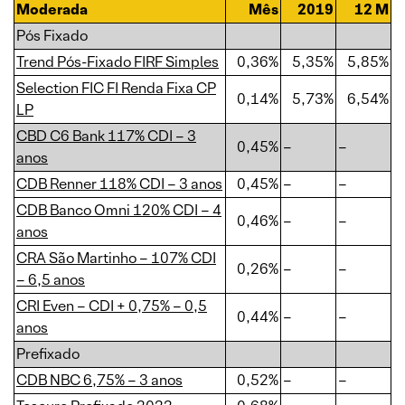
Moderada
Mês
2019
12 M
Pós Fixado
Trend Pós-Fixado FIRF Simples
0,36%
5,35%
5,85%
Selection FIC FI Renda Fixa CP
0,14%
5,73%
6,54%
LP
CBD C6 Bank 117% CDI – 3
0,45%
–
–
anos
CDB Renner 118% CDI – 3 anos
0,45%
–
–
CDB Banco Omni 120% CDI – 4
0,46%
–
–
anos
CRA São Martinho – 107% CDI
0,26%
–
–
– 6,5 anos
CRI Even – CDI + 0,75% – 0,5
0,44%
–
–
anos
Prefixado
CDB NBC 6,75% – 3 anos
0,52%
–
–