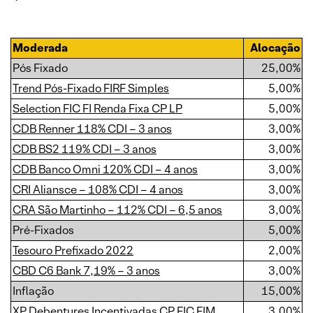
Moderada
Alocação
Pós Fixado
25,00%
Trend Pós-Fixado FIRF Simples
5,00%
Selection FIC FI Renda Fixa CP LP
5,00%
CDB Renner 118% CDI – 3 anos
3,00%
CDB BS2 119% CDI – 3 anos
3,00%
CDB Banco Omni 120% CDI – 4 anos
3,00%
CRI Aliansce – 108% CDI – 4 anos
3,00%
CRA São Martinho – 112% CDI – 6,5 anos
3,00%
Pré-Fixados
5,00%
Tesouro Prefixado 2022
2,00%
CBD C6 Bank 7,19% – 3 anos
3,00%
Inflação
15,00%
XP Debentures Incentivadas CP FIC FIM
3,00%