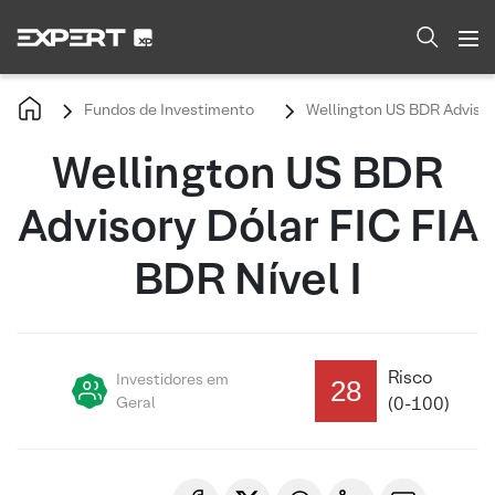
Fundos de Investimento
Wellington US BDR Advisory
Wellington US BDR
Advisory Dólar FIC FIA
BDR Nível I
Risco
Investidores em
28
Geral
(0-100)