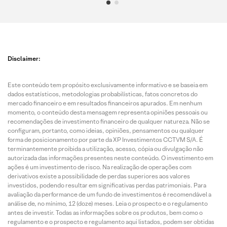
Disclaimer:
Este conteúdo tem propósito exclusivamente informativo e se baseia em
dados estatísticos, metodologias probabilísticas, fatos concretos do
mercado financeiro e em resultados financeiros apurados. Em nenhum
momento, o conteúdo desta mensagem representa opiniões pessoais ou
recomendações de investimento financeiro de qualquer natureza. Não se
configuram, portanto, como ideias, opiniões, pensamentos ou qualquer
forma de posicionamento por parte da XP Investimentos CCTVM S/A. É
terminantemente proibida a utilização, acesso, cópia ou divulgação não
autorizada das informações presentes neste conteúdo. O investimento em
ações é um investimento de risco. Na realização de operações com
derivativos existe a possibilidade de perdas superiores aos valores
investidos, podendo resultar em significativas perdas patrimoniais. Para
avaliação da performance de um fundo de investimentos é recomendável a
análise de, no mínimo, 12 (doze) meses. Leia o prospecto e o regulamento
antes de investir. Todas as informações sobre os produtos, bem como o
regulamento e o prospecto e regulamento aqui listados, podem ser obtidas