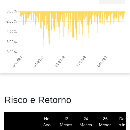
Risco e Retorno
No
12
24
36
Desd
Ano
Meses
Meses
Meses
o Iníc