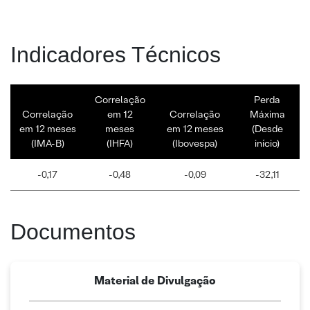
Indicadores Técnicos
Correlação
Perda
Correlação
em 12
Correlação
Máxima
em 12 meses
meses
em 12 meses
(Desde
(IMA-B)
(IHFA)
(Ibovespa)
início)
-0,17
-0,48
-0,09
-32,11
Documentos
Material de Divulgação