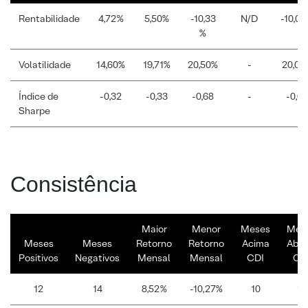
Rentabilidade
4,72%
5,50%
-10,33
N/D
-10,0
%
Volatilidade
14,60%
19,71%
20,50%
-
20,09
Índice de
-0,32
-0,33
-0,68
-
-0,64
Sharpe
Consistência
Maior
Menor
Meses
Mes
Meses
Meses
Retorno
Retorno
Acima
Abai
Positivos
Negativos
Mensal
Mensal
CDI
CD
12
14
8,52%
-10,27%
10
16