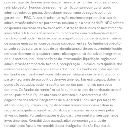
com seu agente de investimentos, em nosso site na internet ou no site do
referido gestor. Fundos de investimento não contam com garantia do
administrador, do gestor, de qualquer mecanismo de seguro ou fundo
garantidor – FGC. A taxa de administração máxima compreende a taxa de
administração mínima e o percentual máximo que a política do FUNDO admite
despender em razão das taxas de administração dos fundos de investimento
investidos. Os fundos de ações e multimercados com renda variável /sem
renda variável podem estar expostos a significativa concentração em ativos
de poucos emissores, com os riscos daí decorrentes. Os fundos de crédito
privado estão sujeitos a risco de perda substancial de seu patrimônio líquido
em caso de eventos que acarretem o não pagamento dos ativos integrantes
de sua carteira, inclusive por força de intervenção, liquidação, regime de
administração temporária, falência, recuperação judicial ou extrajudicial dos
emissores responsáveis pelos ativos do fundo. Os fundos de cotas aplicam
em fundos de investimento que utilizam estratégias com derivativos como
parte integrante de sua política de investimento. Tais estratégias, da forma
como são adotadas, podem resultar em perdas patrimoniais para seus
cotistas. Os fundos de renda fixa estão sujeitos a risco de perda substancial
de seu patrimônio líquido em caso de eventos que acarretem o não
pagamento dos ativos integrantes de sua carteira, inclusive por força de
intervenção, liquidação, regime de administração temporária, falência,
recuperação judicial ou extrajudicial dos emissores responsáveis pelos
ativos do fundo. Para informações e dúvidas, favor contatar seu agente de
investimentos. Rentabilidade passada não representa garantia de
rentabilidade futura. As rentabilidades divulgadas não são líquidas de