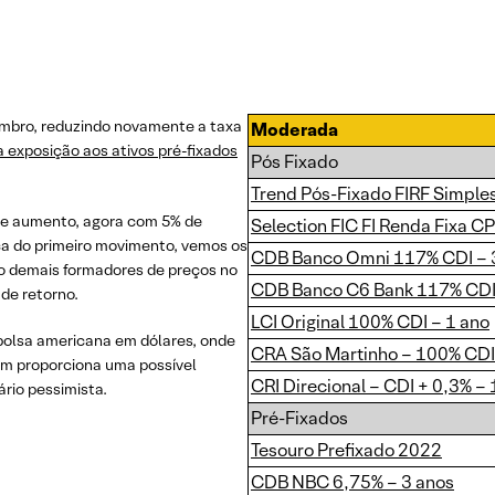
embro, reduzindo novamente a taxa
Moderada
exposição aos ativos pré-fixados
Pós Fixado
Trend Pós-Fixado FIRF Simple
de aumento, agora com 5% de
Selection FIC FI Renda Fixa CP
ca do primeiro movimento, vemos os
CDB Banco Omni 117% CDI – 
o demais formadores de preços no
CDB Banco C6 Bank 117% CDI 
de retorno.
LCI Original 100% CDI – 1 ano
olsa americana em dólares, onde
CRA São Martinho – 100% CDI
m proporciona uma possível
CRI Direcional – CDI + 0,3% – 
rio pessimista.
Pré-Fixados
Tesouro Prefixado 2022
CDB NBC 6,75% – 3 anos