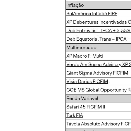
Inflação
SulAmérica Inflatié FIRF
XP Debentures Incentivadas C
Deb Entrevias – IPCA + 3,55%
Deb Equatorial Trans – IPCA +
Multimercado
XP Macro FI Multi
Verde Am Scena Advisory XP S
Giant Sigma Advisory FICFIM
Visia Darius FICFIM
COE MS Global Opportunity R
Renda Variável
Safari 45 FICFIM II
Tork FIA
Távola Absoluto Advisory FIC