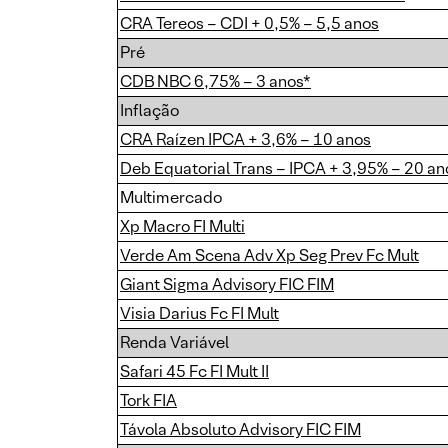
CRA Tereos – CDI + 0,5% – 5,5 anos
Pré
CDB NBC 6,75% – 3 anos*
Inflação
CRA Raízen IPCA + 3,6% – 10 anos
Deb Equatorial Trans – IPCA + 3,95% – 20 an
Multimercado
Xp Macro FI Multi
Verde Am Scena Adv Xp Seg Prev Fc Mult
Giant Sigma Advisory FIC FIM
Visia Darius Fc FI Mult
Renda Variável
Safari 45 Fc FI Mult II
Tork FIA
Távola Absoluto Advisory FIC FIM