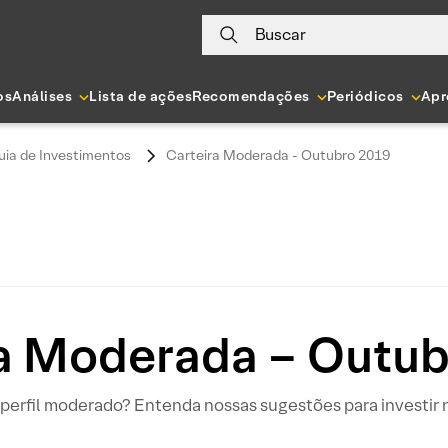
Buscar
os
Análises
Lista de ações
Recomendações
Periódicos
Apr
uia de Investimentos
Carteira Moderada - Outubro 2019
ra Moderada – Outub
perfil moderado? Entenda nossas sugestões para investir 