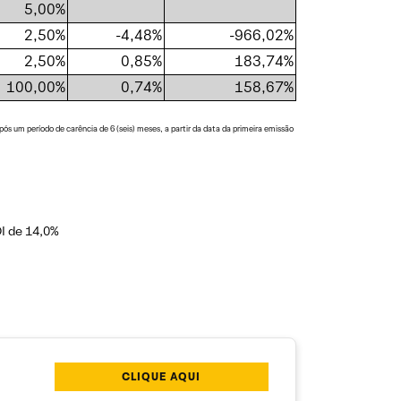
5,00%
2,50%
-4,48%
-966,02%
2,50%
0,85%
183,74%
100,00%
0,74%
158,67%
 um período de carência de 6 (seis) meses, a partir da data da primeira emissão
I de 14,0%
CLIQUE AQUI