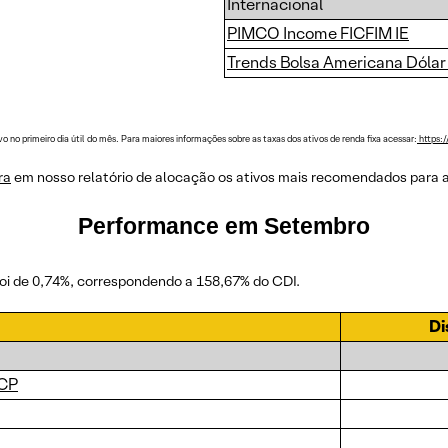
Internacional
PIMCO Income FICFIM IE
Trends Bolsa Americana Dólar
o no primeiro dia útil do mês. Para maiores informações sobre as taxas dos ativos de renda fixa acessar:
https:/
ra
em nosso relatório de alocação os ativos mais recomendados para aju
Performance em Setembro
oi de 0,74%, correspondendo a 158,67% do CDI.
Di
 CP