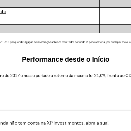
nte
5: Qualquer divulgação de informação sobre os resultados do fundo só pode ser feita, por qualquer meio, após
Performance desde o Início
o de 2017 e nesse período o retorno da mesma foi 21,0%, frente ao CD
inda não tem conta na XP Investimentos, abra a sua!