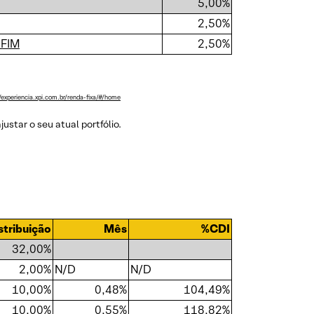
5,00%
2,50%
 FIM
2,50%
/experiencia.xpi.com.br/renda-fixa/#/home
star o seu atual portfólio.
stribuição
Mês
%CDI
32,00%
2,00%
N/D
N/D
10,00%
0,48%
104,49%
10,00%
0,55%
118,82%