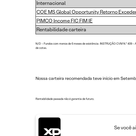
Internacional
COE MS Global Opportunity Retorno Excede
PIMCO Income FIC FIM IE
Rentabilidade carteira
N/D – Fundos com menos de 6 meses de existência: INSTRUÇÃO CVM N.º 409 – Art. 7
de cotas.
Nossa carteira recomendada teve início em Setembr
Rentabilidade passada não é garantia de futuro.
Se você a