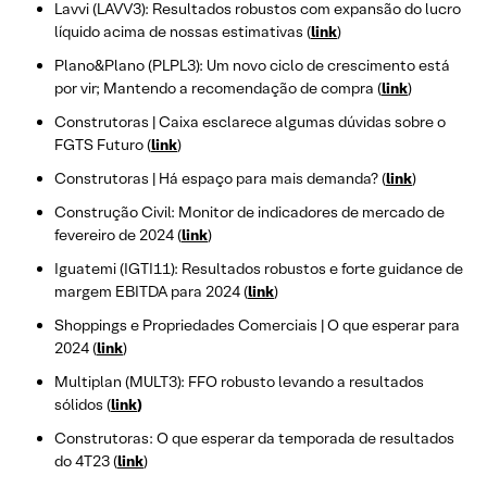
Lavvi (LAVV3): Resultados robustos com expansão do lucro
líquido acima de nossas estimativas (
link
)
Plano&Plano (PLPL3): Um novo ciclo de crescimento está
por vir; Mantendo a recomendação de compra (
link
)
Construtoras | Caixa esclarece algumas dúvidas sobre o
FGTS Futuro (
link
)
Construtoras | Há espaço para mais demanda? (
link
)
Construção Civil: Monitor de indicadores de mercado de
fevereiro de 2024 (
link
)
Iguatemi (IGTI11): Resultados robustos e forte guidance de
margem EBITDA para 2024 (
link
)
Shoppings e Propriedades Comerciais | O que esperar para
2024 (
link
)
Multiplan (MULT3): FFO robusto levando a resultados
sólidos (
link
)
Construtoras: O que esperar da temporada de resultados
do 4T23 (
link
)