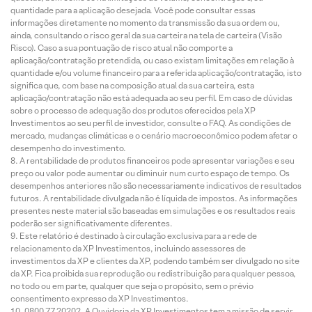
quantidade para a aplicação desejada. Você pode consultar essas
informações diretamente no momento da transmissão da sua ordem ou,
ainda, consultando o risco geral da sua carteira na tela de carteira (Visão
Risco). Caso a sua pontuação de risco atual não comporte a
aplicação/contratação pretendida, ou caso existam limitações em relação à
quantidade e/ou volume financeiro para a referida aplicação/contratação, isto
significa que, com base na composição atual da sua carteira, esta
aplicação/contratação não está adequada ao seu perfil. Em caso de dúvidas
sobre o processo de adequação dos produtos oferecidos pela XP
Investimentos ao seu perfil de investidor, consulte o FAQ. As condições de
mercado, mudanças climáticas e o cenário macroeconômico podem afetar o
desempenho do investimento.
A rentabilidade de produtos financeiros pode apresentar variações e seu
preço ou valor pode aumentar ou diminuir num curto espaço de tempo. Os
desempenhos anteriores não são necessariamente indicativos de resultados
futuros. A rentabilidade divulgada não é líquida de impostos. As informações
presentes neste material são baseadas em simulações e os resultados reais
poderão ser significativamente diferentes.
Este relatório é destinado à circulação exclusiva para a rede de
relacionamento da XP Investimentos, incluindo assessores de
investimentos da XP e clientes da XP, podendo também ser divulgado no site
da XP. Fica proibida sua reprodução ou redistribuição para qualquer pessoa,
no todo ou em parte, qualquer que seja o propósito, sem o prévio
consentimento expresso da XP Investimentos.
0800 77 20202. A Ouvidoria da XP Investimentos tem a missão de servir