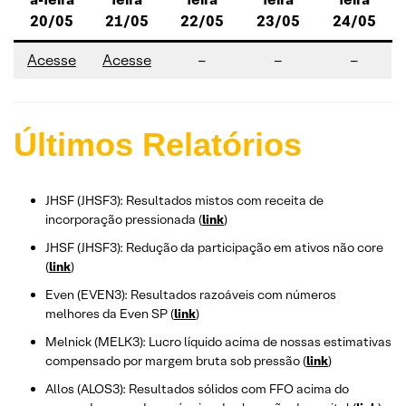
20/05
21/05
22/05
23/05
24/05
Acesse
Acesse
–
–
–
Últimos Relatórios
JHSF (JHSF3): Resultados mistos com receita de
incorporação pressionada (
link
)
JHSF (JHSF3): Redução da participação em ativos não core
(
link
)
Even (EVEN3): Resultados razoáveis com números
melhores da Even SP (
link
)
Melnick (MELK3): Lucro líquido acima de nossas estimativas
compensado por margem bruta sob pressão (
link
)
Allos (ALOS3): Resultados sólidos com FFO acima do