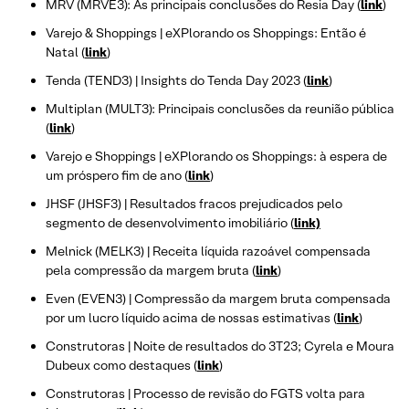
MRV (MRVE3): As principais conclusões do Resia Day (
link
)
Varejo & Shoppings | eXPlorando os Shoppings: Então é
Natal (
link
)
Tenda (TEND3) | Insights do Tenda Day 2023 (
link
)
Multiplan (MULT3): Principais conclusões da reunião pública
(
link
)
Varejo e Shoppings | eXPlorando os Shoppings: à espera de
um próspero fim de ano (
link
)
JHSF (JHSF3) | Resultados fracos prejudicados pelo
segmento de desenvolvimento imobiliário (
link)
Melnick (MELK3) | Receita líquida razoável compensada
pela compressão da margem bruta (
link
)
Even (EVEN3) | Compressão da margem bruta compensada
por um lucro líquido acima de nossas estimativas (
link
)
Construtoras | Noite de resultados do 3T23; Cyrela e Moura
Dubeux como destaques (
link
)
Construtoras | Processo de revisão do FGTS volta para