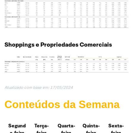
Shoppings e Propriedades Comerciais
Atualizado com base em: 17/05/202
4
Conteúdos da Semana
Segund
Terça-
Quarta-
Quinta-
Sexta-
a-feira
feira
feira
feira
feira