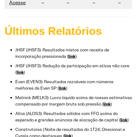
Acesse
–
–
–
–
Últimos Relatórios
JHSF (JHSF3): Resultados mistos com receita de
incorporação pressionada (
link
)
JHSF (JHSF3): Redução da participação em ativos não core
(
link
)
Even (EVEN3): Resultados razoáveis com números
melhores da Even SP (
link
)
Melnick (MELK3): Lucro líquido acima de nossas estimativas
compensado por margem bruta sob pressão (
link
)
Allos (ALOS3): Resultados sólidos com FFO acima do
esperado e grandes anúncios de alocação de capital (
link
)
Construtoras | Noite de resultados do 1T24; Direcional e
Cyrela como destaques (
link
)