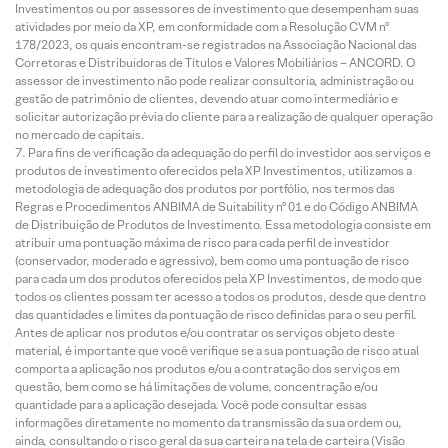
Investimentos ou por assessores de investimento que desempenham suas
atividades por meio da XP, em conformidade com a Resolução CVM nº
178/2023, os quais encontram-se registrados na Associação Nacional das
Corretoras e Distribuidoras de Títulos e Valores Mobiliários – ANCORD. O
assessor de investimento não pode realizar consultoria, administração ou
gestão de patrimônio de clientes, devendo atuar como intermediário e
solicitar autorização prévia do cliente para a realização de qualquer operação
no mercado de capitais.
Para fins de verificação da adequação do perfil do investidor aos serviços e
produtos de investimento oferecidos pela XP Investimentos, utilizamos a
metodologia de adequação dos produtos por portfólio, nos termos das
Regras e Procedimentos ANBIMA de Suitability nº 01 e do Código ANBIMA
de Distribuição de Produtos de Investimento. Essa metodologia consiste em
atribuir uma pontuação máxima de risco para cada perfil de investidor
(conservador, moderado e agressivo), bem como uma pontuação de risco
para cada um dos produtos oferecidos pela XP Investimentos, de modo que
todos os clientes possam ter acesso a todos os produtos, desde que dentro
das quantidades e limites da pontuação de risco definidas para o seu perfil.
Antes de aplicar nos produtos e/ou contratar os serviços objeto deste
material, é importante que você verifique se a sua pontuação de risco atual
comporta a aplicação nos produtos e/ou a contratação dos serviços em
questão, bem como se há limitações de volume, concentração e/ou
quantidade para a aplicação desejada. Você pode consultar essas
informações diretamente no momento da transmissão da sua ordem ou,
ainda, consultando o risco geral da sua carteira na tela de carteira (Visão