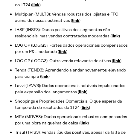
do 1T24 (
link
)
Multiplan (MULT3): Vendas robustas dos lojistas e FFO
acima de nossas estimativas (
link
)
JHSF (JHSF3): Dados positivos dos segmentos não
residenciais, mas vendas contratadas moderadas (
link
)
LOG CP (LOGG3): Fortes dados operacionais compensados
por um P&L moderado (
link
)
LOG CP (LOGG3): Outra venda relevante de ativos (
link
)
Tenda (TEND3): Aprendendo a andar novamente; elevando
para compra (
link
)
Lavvi (LAVV3): Dados operacionais notáveis impulsionados
pela expansão dos lançamentos (
link
)
Shoppings e Propriedades Comerciais: O que esperar da
temporada de resultados do 1T24 (
link
)
MRV (MRVE3): Dados operacionais robustos compensados
por uma piora na queima de caixa (
link
)
Trisul (TRIS3): Vendas líquidas positivas, apesar da falta de