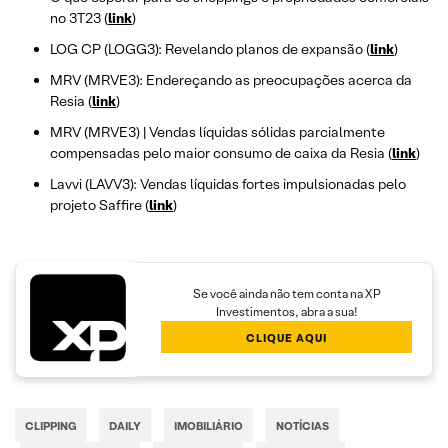
no 3T23 (
link
)
LOG CP (LOGG3): Revelando planos de expansão (
link
)
MRV (MRVE3): Endereçando as preocupações acerca da
Resia (
link
)
MRV (MRVE3) | Vendas líquidas sólidas parcialmente
compensadas pelo maior consumo de caixa da Resia (
link
)
Lavvi (LAVV3): Vendas líquidas fortes impulsionadas pelo
projeto Saffire (
link
)
Se você ainda não tem conta na XP
Investimentos, abra a sua!
CLIQUE AQUI
CLIPPING
DAILY
IMOBILIÁRIO
NOTÍCIAS