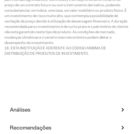
preço de um contrato futuro ou outro instrumento derivativo, podendo
consubstanciar um índice, uma taxa, um valor mobiliário ou produto físico. É
um investimento de risco muito alto, que contempla a possibilidade de
oscilação de preço devido à utilização de alavancagem financeira. A duração
recomendada para o investimento é de curto prazo e o patrimônio do cliente
não está garantido neste tipo de produto. As condições de mercado,
mudanças climáticas e o cenário macroeconômico podem afetar o
desempenho do investimento.
ESTA INSTITUIÇÃO É ADERENTE AO CÓDIGO ANBIMA DE
DISTRIBUIÇÃO DE PRODUTOS DE INVESTIMENTO.
Análises
Recomendações