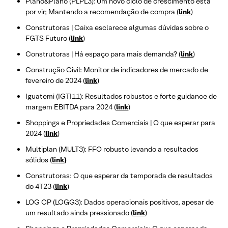
Plano&Plano (PLPL3): Um novo ciclo de crescimento está
por vir; Mantendo a recomendação de compra (
link
)
Construtoras | Caixa esclarece algumas dúvidas sobre o
FGTS Futuro (
link
)
Construtoras | Há espaço para mais demanda? (
link
)
Construção Civil: Monitor de indicadores de mercado de
fevereiro de 2024 (
link
)
Iguatemi (IGTI11): Resultados robustos e forte guidance de
margem EBITDA para 2024 (
link
)
Shoppings e Propriedades Comerciais | O que esperar para
2024 (
link
)
Multiplan (MULT3): FFO robusto levando a resultados
sólidos (
link
)
Construtoras: O que esperar da temporada de resultados
do 4T23 (
link
)
LOG CP (LOGG3): Dados operacionais positivos, apesar de
um resultado ainda pressionado (
link
)