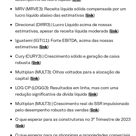
MRV (MRVE3): Receita líquida sólida compensada por um
lucro líquido abaixo das estimativas (
link
)
Direcional (DIRR3) | Lucro Líquido acima de nossas
estimativas, apesar da receita líquida moderada (
link
)
Iguatemi (IGTI11): Forte EBITDA, acima das nossas
estimativas (
link
)
Cury (CURY3) | Crescimento sólido e geração de caixa
robusta (
link
)
Multiplan (MULT3): Olhos voltados para a alocação de
capital (
link
)
LOG CP (LOGG3): Resultados em linha, mas com uma
redução significativa da dívida líquida (
link
)
Multiplan (MULT3) | Crescimento real do SSR impulsionado
pelo desempenho robusto das vendas (
link
)
O que esperar para as construtoras no 3º Trimestre de 2023
(
link
)
O que esperar para os shoppings e propriedades comerciais