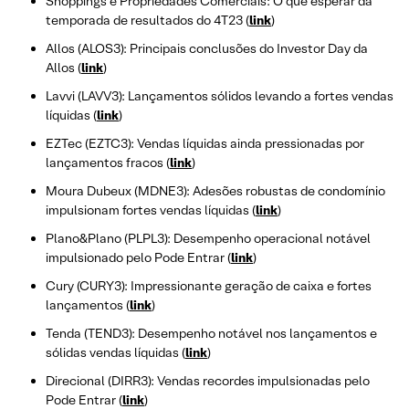
Shoppings e Propriedades Comerciais: O que esperar da
temporada de resultados do 4T23 (
link
)
Allos (ALOS3): Principais conclusões do Investor Day da
Allos (
link
)
Lavvi (LAVV3): Lançamentos sólidos levando a fortes vendas
líquidas (
link
)
EZTec (EZTC3): Vendas líquidas ainda pressionadas por
lançamentos fracos (
link
)
Moura Dubeux (MDNE3): Adesões robustas de condomínio
impulsionam fortes vendas líquidas (
link
)
Plano&Plano (PLPL3): Desempenho operacional notável
impulsionado pelo Pode Entrar (
link
)
Cury (CURY3): Impressionante geração de caixa e fortes
lançamentos (
link
)
Tenda (TEND3): Desempenho notável nos lançamentos e
sólidas vendas líquidas (
link
)
Direcional (DIRR3): Vendas recordes impulsionadas pelo
Pode Entrar (
link
)