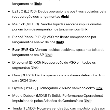
lançamentos (
link
)
EZTEC (EZTC3): Dados operacionais positivos apoiados pela
recuperação dos lançamentos (
link
)
Melnick (MELK3) | Vendas líquidas recorde impulsionadas
por um bom desempenho nos lançamentos (
link
)
Plano&Plano (PLPL3): VSO resiliente compensada por
lançamentos abaixo de nós (
link
)
Even (EVEN3): Vendas líquidas positivas, apesar da falta de
lançamentos em SP (
link
)
Direcional (DIRR3): Recuperação de VSO em todos os
segmentos (
link
)
Cury (CURY3): Dados operacionais notáveis definindo o tom
para 2024 (
link
)
Cyrela (CYRE3) | Começando 2024 no caminho certo (
link
)
Moura Dubeux (MDNE3): Sólida Performance Operacional
Impulsionada pelas Adesões de Condomínios (
link
)
Tenda (TEND3): Notáveis vendas líquidas impulsionadas por