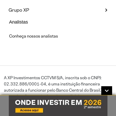
Grupo XP
Analistas
Conheça nossos analistas
A XP Investimentos CCTVM S/A, inscrita sob o CNPJ:
02.332.886/0001-04, é uma instituição financeira
autorizada a funcionar pelo Banco Central do Brasil.Toda
comunicação através de rede mundial de computadores
está sujeita a interrupções ou atrasos, podendo impedir
ou prejudicar o envio de ordens ou a recepção de
informações atualizadas. A XP Investimentos exime-se de