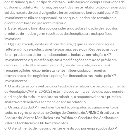
constituindo qualquer tipo de oferta ou solicitação de compra e/ou venda de
qualquer produto. As informações contidas neste relatório são consideradas
válidas na data de sua divulgação e foram obtidas de fontes públicas. A XP
Investimentos não se responsabiliza por qualquer decisão tomada pelo
cliente com base no presente relatório.
Este relatório foi elaborado considerando a classificação de risco dos
produtos de modo a gerar resultados de alocação para cada perfil de
investidor.
O(s) signatário(s) deste relatório declara(m) que as recomendações
refletem única e exclusivamente suas análises e opiniões pessoais, que
foram produzidas de forma independente, inclusive em relação à XP
Investimentos e que estão sujeitas a modificações sem aviso prévio em
decorrência de alterações nas condições de mercado, e que sua(s)
remuneração(es) é(são) indiretamente influenciada por receitas
provenientes dos negócios e operações financeiras realizadas pela XP
Investimentos.
O analista responsável pelo conteúdo deste relatório e pelo cumprimento
da Resolução CVM nº 20/2021 está indicado acima, sendo que, caso constem
a indicação de mais um analista no relatório, o responsável será o primeiro
analista credenciado a ser mencionado no relatório.
Os analistas da XP Investimentos estão obrigados ao cumprimento de
todas as regras previstas no Código de Conduta da APIMEC Brasil para o
Analista de Valores Mobiliários e na Política de Conduta dos Analistas de
Valores Mobiliários da XP Investimentos.
O atendimento de nossos clientes é realizado por empregados da XP