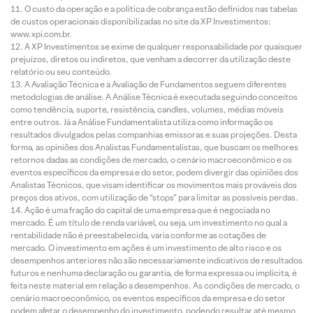
O custo da operação e a política de cobrança estão definidos nas tabelas
de custos operacionais disponibilizadas no site da XP Investimentos:
www.xpi.com.br.
A XP Investimentos se exime de qualquer responsabilidade por quaisquer
prejuízos, diretos ou indiretos, que venham a decorrer da utilização deste
relatório ou seu conteúdo.
A Avaliação Técnica e a Avaliação de Fundamentos seguem diferentes
metodologias de análise. A Análise Técnica é executada seguindo conceitos
como tendência, suporte, resistência, candles, volumes, médias móveis
entre outros. Já a Análise Fundamentalista utiliza como informação os
resultados divulgados pelas companhias emissoras e suas projeções. Desta
forma, as opiniões dos Analistas Fundamentalistas, que buscam os melhores
retornos dadas as condições de mercado, o cenário macroeconômico e os
eventos específicos da empresa e do setor, podem divergir das opiniões dos
Analistas Técnicos, que visam identificar os movimentos mais prováveis dos
preços dos ativos, com utilização de “stops” para limitar as possíveis perdas.
Ação é uma fração do capital de uma empresa que é negociada no
mercado. É um título de renda variável, ou seja, um investimento no qual a
rentabilidade não é preestabelecida, varia conforme as cotações de
mercado. O investimento em ações é um investimento de alto risco e os
desempenhos anteriores não são necessariamente indicativos de resultados
futuros e nenhuma declaração ou garantia, de forma expressa ou implícita, é
feita neste material em relação a desempenhos. As condições de mercado, o
cenário macroeconômico, os eventos específicos da empresa e do setor
podem afetar o desempenho do investimento, podendo resultar até mesmo