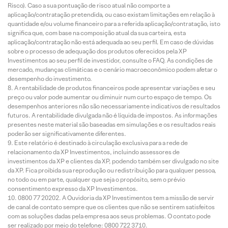
Risco). Caso a sua pontuação de risco atual não comporte a
aplicação/contratação pretendida, ou caso existam limitações em relação à
quantidade e/ou volume financeiro para a referida aplicação/contratação, isto
significa que, com base na composição atual da sua carteira, esta
aplicação/contratação não está adequada ao seu perfil. Em caso de dúvidas
sobre o processo de adequação dos produtos oferecidos pela XP
Investimentos ao seu perfil de investidor, consulte o FAQ. As condições de
mercado, mudanças climáticas e o cenário macroeconômico podem afetar o
desempenho do investimento.
A rentabilidade de produtos financeiros pode apresentar variações e seu
preço ou valor pode aumentar ou diminuir num curto espaço de tempo. Os
desempenhos anteriores não são necessariamente indicativos de resultados
futuros. A rentabilidade divulgada não é líquida de impostos. As informações
presentes neste material são baseadas em simulações e os resultados reais
poderão ser significativamente diferentes.
Este relatório é destinado à circulação exclusiva para a rede de
relacionamento da XP Investimentos, incluindo assessores de
investimentos da XP e clientes da XP, podendo também ser divulgado no site
da XP. Fica proibida sua reprodução ou redistribuição para qualquer pessoa,
no todo ou em parte, qualquer que seja o propósito, sem o prévio
consentimento expresso da XP Investimentos.
0800 77 20202. A Ouvidoria da XP Investimentos tem a missão de servir
de canal de contato sempre que os clientes que não se sentirem satisfeitos
com as soluções dadas pela empresa aos seus problemas. O contato pode
ser realizado por meio do telefone: 0800 722 3710.