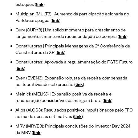
estoques (
link
)
Multiplan (MULT3) | Aumento da participação acionária no
ParkJacarepaguá (
link
)
Cury (CURY3) | Um sólido momento para crescimento de
lançamentos; mantendo recomendação de compra (
link
)
Construtoras | Principais Mensagens da 2ª Conferência de
Construtoras da XP (
link
)
Construtoras: Aprovada a regulamentação do FGTS Futuro
(
link
)
Even (EVEN3): Expansão robusta da receita compensada
por lucratividade sob pressão (
link
)
Melnick (MELK3) | Expansão positiva da receita e
recuperação considerável da margem bruta (
link
)
Allos (ALOS3): Resultados positivos impulsionados pelo FFO
acima de nossas estimativas (
link
)
MRV (MRVE3): Principais conclusões do Investor Day 2024
da MRV (
link
)