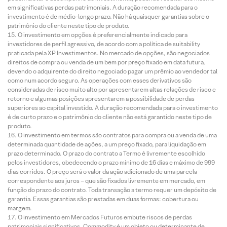
em significativas perdas patrimoniais. A duração recomendada para o
investimento é de médio-longo prazo. Não há quaisquer garantias sobre o
patrimônio do cliente neste tipo de produto.
O investimento em opções é preferencialmente indicado para
investidores de perfil agressivo, de acordo com a política de suitability
praticada pela XP Investimentos. No mercado de opções, são negociados
direitos de compra ou venda de um bem por preço fixado em data futura,
devendo o adquirente do direito negociado pagar um prêmio ao vendedor tal
como num acordo seguro. As operações com esses derivativos são
consideradas de risco muito alto por apresentarem altas relações de risco e
retorno e algumas posições apresentarem a possibilidade de perdas
superiores ao capital investido. A duração recomendada para o investimento
é de curto prazo e o patrimônio do cliente não está garantido neste tipo de
produto.
O investimento em termos são contratos para compra ou a venda de uma
determinada quantidade de ações, a um preço fixado, para liquidação em
prazo determinado. O prazo do contrato a Termo é livremente escolhido
pelos investidores, obedecendo o prazo mínimo de 16 dias e máximo de 999
dias corridos. O preço será o valor da ação adicionado de uma parcela
correspondente aos juros – que são fixados livremente em mercado, em
função do prazo do contrato. Toda transação a termo requer um depósito de
garantia. Essas garantias são prestadas em duas formas: cobertura ou
margem.
O investimento em Mercados Futuros embute riscos de perdas
patrimoniais significativos. Commodity é um objeto ou determinante de