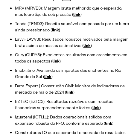
MRV (MRVE3): Margem bruta melhor do que o esperado,
mas lucro líquido sob pressão (
link
)
Tenda (TEND3): Receita saudável compensada por um lucro
ainda pressionado (
link
)
Lavvi (LAVV3): Resultados robustos motivados pela margem
bruta acima de nossas estimativas (
link
)
Cury (CURY3): Excelentes resultados com crescimento em
todos os aspectos (
link
)
Imobiliário: Avaliando os impactos das enchentes no Rio
Grande do Sul (
link
)
Data Expert | Construção Civil: Monitor de indicadores de
mercado de maio de 2024 (
link
)
EZTEC (EZTC3): Resultados razoáveis com receitas
financeiras surpreendentemente fortes (
link
)
Iguatemi (IGTI11): Dados operacionais sólidos com
expansão robusta do FFO, conforme esperado (
link
)
Construtoras | O que esperar da temporada de resultados