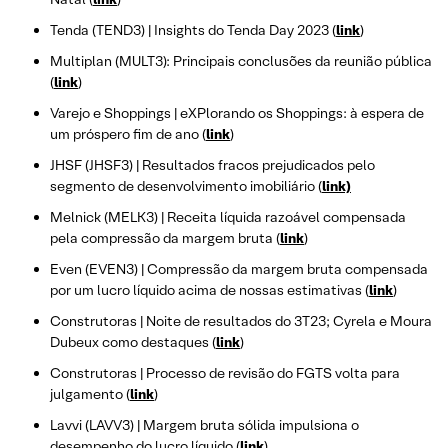
Tenda (TEND3) | Insights do Tenda Day 2023 (
link
)
Multiplan (MULT3): Principais conclusões da reunião pública
(
link
)
Varejo e Shoppings | eXPlorando os Shoppings: à espera de
um próspero fim de ano (
link
)
JHSF (JHSF3) | Resultados fracos prejudicados pelo
segmento de desenvolvimento imobiliário (
link)
Melnick (MELK3) | Receita líquida razoável compensada
pela compressão da margem bruta (
link
)
Even (EVEN3) | Compressão da margem bruta compensada
por um lucro líquido acima de nossas estimativas (
link
)
Construtoras | Noite de resultados do 3T23; Cyrela e Moura
Dubeux como destaques (
link
)
Construtoras | Processo de revisão do FGTS volta para
julgamento (
link
)
Lavvi (LAVV3) | Margem bruta sólida impulsiona o
desempenho do lucro líquido (
link
)