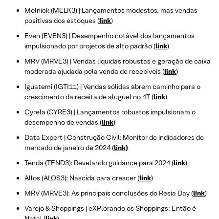
Melnick (MELK3) | Lançamentos modestos, mas vendas
positivas dos estoques (
link
)
Even (EVEN3) | Desempenho notável dos lançamentos
impulsionado por projetos de alto padrão (
link
)
MRV (MRVE3) | Vendas líquidas robustas e geração de caixa
moderada ajudada pela venda de recebíveis (
link
)
Iguatemi (IGTI11) | Vendas sólidas abrem caminho para o
crescimento da receita de aluguel no 4T (
link
)
Cyrela (CYRE3) | Lançamentos robustos impulsionam o
desempenho de vendas (
link
)
Data Expert | Construção Civil: Monitor de indicadores de
mercado de janeiro de 2024 (
link
)
Tenda (TEND3): Revelando guidance para 2024 (
link
)
Allos (ALOS3): Nascida para crescer (
link
)
MRV (MRVE3): As principais conclusões do Resia Day (
link
)
Varejo & Shoppings | eXPlorando os Shoppings: Então é
Natal (
link
)