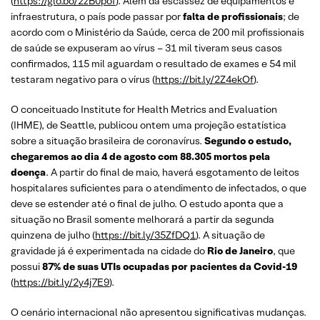
(
https://glo.bo/2zB0pof
). Além da escassez de equipamentos e
infraestrutura, o país pode passar por
falta de profissionais
; de
acordo com o Ministério da Saúde, cerca de 200 mil profissionais
de saúde se expuseram ao vírus – 31 mil tiveram seus casos
confirmados, 115 mil aguardam o resultado de exames e 54 mil
testaram negativo para o vírus (
https://bit.ly/2Z4ekOf
).
O conceituado Institute for Health Metrics and Evaluation
(IHME), de Seattle, publicou ontem uma projeção estatística
sobre a situação brasileira de coronavírus.
Segundo o estudo,
chegaremos ao dia 4 de agosto com 88.305 mortos pela
doença
. A partir do final de maio, haverá esgotamento de leitos
hospitalares suficientes para o atendimento de infectados, o que
deve se estender até o final de julho. O estudo aponta que a
situação no Brasil somente melhorará a partir da segunda
quinzena de julho (
https://bit.ly/35ZfDQ1
). A situação de
gravidade já é experimentada na cidade do
Rio de Janeiro
, que
possui
87% de suas
UTIs
ocupadas por pacientes da Covid-19
(
https://bit.ly/2y4j7E9
).
O cenário internacional não apresentou significativas mudanças.