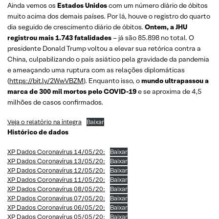
Ainda vemos os
Estados Unidos
com um número diário de óbitos
muito acima dos demais países. Por lá, houve o registro do quarto
dia seguido de crescimento diário de óbitos.
Ontem, a JHU
registrou mais 1.743 fatalidades
– já são 85.898 no total. O
presidente Donald Trump voltou a elevar sua retórica contra a
China, culpabilizando o país asiático pela gravidade da pandemia
e ameaçando uma ruptura com as relações diplomáticas
(
https://bit.ly/2WwVBZM
). Enquanto isso, o
mundo ultrapassou a
marca de 300 mil mortos pelo COVID-19
e se aproxima de 4,5
milhões de casos confirmados.
Veja o relatório na íntegra
Baixar
Histórico de dados
XP Dados Coronavírus 14/05/20:
Baixar
XP Dados Coronavírus 13/05/20:
Baixar
XP Dados Coronavírus 12/05/20:
Baixar
XP Dados Coronavírus 11/05/20:
Baixar
XP Dados Coronavírus 08/05/20:
Baixar
XP Dados Coronavírus 07/05/20:
Baixar
XP Dados Coronavírus 06/05/20:
Baixar
XP Dados Coronavírus 05/05/20:
Baixar