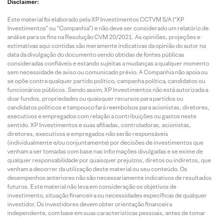
Disclaimer:
Este material foi elaborado pela XP Investimentos CCTVM S/A (“XP
Investimentos” ou “Companhia”) e não deve ser considerado um relatório de
análise para os fins na Resolução CVM 20/2021. As opiniões, projeções e
estimativas aqui contidas são meramente indicativas da opinião do autor na
data da divulgação do documento sendo obtidas de fontes públicas
consideradas confiáveis e estando sujeitas a mudanças a qualquer momento
sem necessidade de aviso ou comunicado prévio. A Companhia não apoia ou
se opõe contra qualquer partido político, campanha política, candidatos ou
funcionários públicos. Sendo assim, XP Investimentos não está autorizada a
doar fundos, propriedades ou quaisquer recursos para partidos ou
candidatos políticos e tampouco fará reembolsos para acionistas, diretores,
executivos e empregados com relação a contribuições ou gastos neste
sentido. XP Investimentos e suas afiliadas, controladoras, acionistas,
diretores, executivos e empregados não serão responsáveis
(individualmente e/ou conjuntamente) por decisões de investimentos que
venham a ser tomadas com base nas informações divulgadas e se exime de
qualquer responsabilidade por quaisquer prejuízos, diretos ou indiretos, que
venham a decorrer da utilização deste material ou seu conteúdo. Os
desempenhos anteriores não são necessariamente indicativos de resultados
futuros. Este material não leva em consideração os objetivos de
investimento, situação financeira ou necessidades específicas de qualquer
investidor. Os investidores devem obter orientação financeira
independente, com base em suas características pessoais, antes de tomar