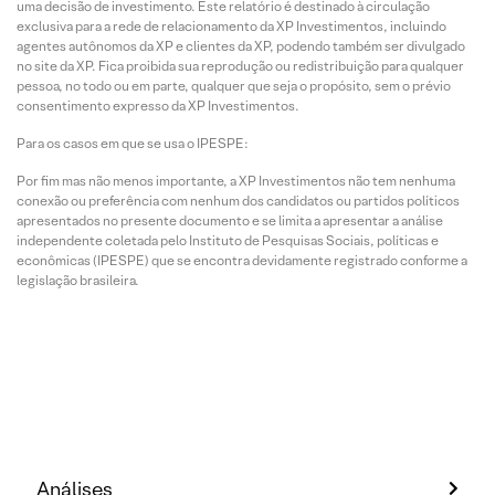
uma decisão de investimento. Este relatório é destinado à circulação
exclusiva para a rede de relacionamento da XP Investimentos, incluindo
agentes autônomos da XP e clientes da XP, podendo também ser divulgado
no site da XP. Fica proibida sua reprodução ou redistribuição para qualquer
pessoa, no todo ou em parte, qualquer que seja o propósito, sem o prévio
consentimento expresso da XP Investimentos.
Para os casos em que se usa o IPESPE:
Por fim mas não menos importante, a XP Investimentos não tem nenhuma
conexão ou preferência com nenhum dos candidatos ou partidos políticos
apresentados no presente documento e se limita a apresentar a análise
independente coletada pelo Instituto de Pesquisas Sociais, políticas e
econômicas (IPESPE) que se encontra devidamente registrado conforme a
legislação brasileira.
Análises