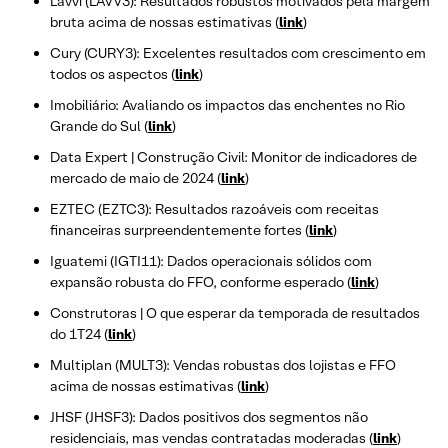
Lavvi (LAVV3): Resultados robustos motivados pela margem
bruta acima de nossas estimativas (
link
)
Cury (CURY3): Excelentes resultados com crescimento em
todos os aspectos (
link
)
Imobiliário: Avaliando os impactos das enchentes no Rio
Grande do Sul (
link
)
Data Expert | Construção Civil: Monitor de indicadores de
mercado de maio de 2024 (
link
)
EZTEC (EZTC3): Resultados razoáveis com receitas
financeiras surpreendentemente fortes (
link
)
Iguatemi (IGTI11): Dados operacionais sólidos com
expansão robusta do FFO, conforme esperado (
link
)
Construtoras | O que esperar da temporada de resultados
do 1T24 (
link
)
Multiplan (MULT3): Vendas robustas dos lojistas e FFO
acima de nossas estimativas (
link
)
JHSF (JHSF3): Dados positivos dos segmentos não
residenciais, mas vendas contratadas moderadas (
link
)