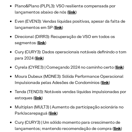
Plano&Plano (PLPL3): VSO resiliente compensada por
lançamentos abaixo de nós (
link
)
Even (EVEN3): Vendas líquidas positivas, apesar da falta de
lançamentos em SP (
link
)
Direcional (DIRR3): Recuperação de VSO em todos os
segmentos (
link
)
Cury (CURY3): Dados operacionais notáveis definindo o tom
para 2024 (
link
)
Cyrela (CYRE3) | Começando 2024 no caminho certo (
link
)
Moura Dubeux (MDNE3): Sólida Performance Operacional
Impulsionada pelas Adesões de Condomínios (
link
)
Tenda (TEND3): Notáveis vendas líquidas impulsionadas por
estoques (
link
)
Multiplan (MULT3) | Aumento da participação acionária no
ParkJacarepaguá (
link
)
Cury (CURY3) | Um sólido momento para crescimento de
lançamentos; mantendo recomendação de compra (
link
)