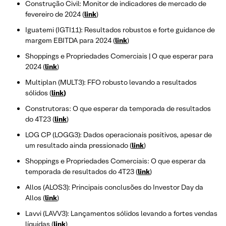
Construção Civil: Monitor de indicadores de mercado de
fevereiro de 2024 (
link
)
Iguatemi (IGTI11): Resultados robustos e forte guidance de
margem EBITDA para 2024 (
link
)
Shoppings e Propriedades Comerciais | O que esperar para
2024 (
link
)
Multiplan (MULT3): FFO robusto levando a resultados
sólidos (
link
)
Construtoras: O que esperar da temporada de resultados
do 4T23 (
link
)
LOG CP (LOGG3): Dados operacionais positivos, apesar de
um resultado ainda pressionado (
link
)
Shoppings e Propriedades Comerciais: O que esperar da
temporada de resultados do 4T23 (
link
)
Allos (ALOS3): Principais conclusões do Investor Day da
Allos (
link
)
Lavvi (LAVV3): Lançamentos sólidos levando a fortes vendas
líquidas (
link
)