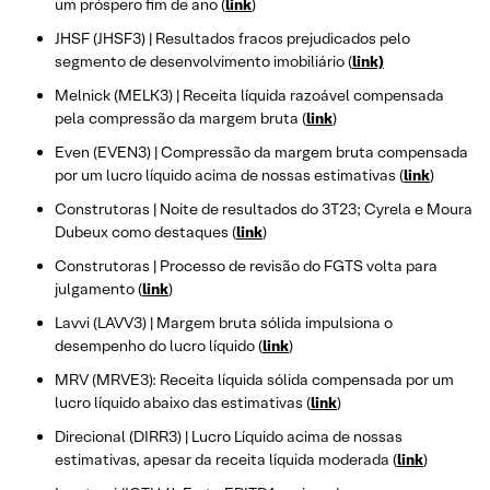
um próspero fim de ano (
link
)
JHSF (JHSF3) | Resultados fracos prejudicados pelo
segmento de desenvolvimento imobiliário (
link)
Melnick (MELK3) | Receita líquida razoável compensada
pela compressão da margem bruta (
link
)
Even (EVEN3) | Compressão da margem bruta compensada
por um lucro líquido acima de nossas estimativas (
link
)
Construtoras | Noite de resultados do 3T23; Cyrela e Moura
Dubeux como destaques (
link
)
Construtoras | Processo de revisão do FGTS volta para
julgamento (
link
)
Lavvi (LAVV3) | Margem bruta sólida impulsiona o
desempenho do lucro líquido (
link
)
MRV (MRVE3): Receita líquida sólida compensada por um
lucro líquido abaixo das estimativas (
link
)
Direcional (DIRR3) | Lucro Líquido acima de nossas
estimativas, apesar da receita líquida moderada (
link
)