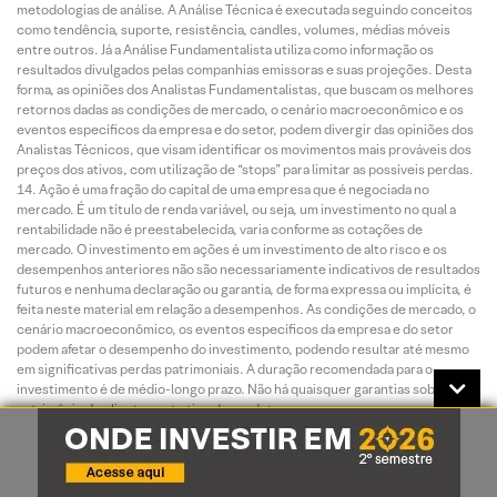
metodologias de análise. A Análise Técnica é executada seguindo conceitos
como tendência, suporte, resistência, candles, volumes, médias móveis
entre outros. Já a Análise Fundamentalista utiliza como informação os
resultados divulgados pelas companhias emissoras e suas projeções. Desta
forma, as opiniões dos Analistas Fundamentalistas, que buscam os melhores
retornos dadas as condições de mercado, o cenário macroeconômico e os
eventos específicos da empresa e do setor, podem divergir das opiniões dos
Analistas Técnicos, que visam identificar os movimentos mais prováveis dos
preços dos ativos, com utilização de “stops” para limitar as possíveis perdas.
Ação é uma fração do capital de uma empresa que é negociada no
mercado. É um título de renda variável, ou seja, um investimento no qual a
rentabilidade não é preestabelecida, varia conforme as cotações de
mercado. O investimento em ações é um investimento de alto risco e os
desempenhos anteriores não são necessariamente indicativos de resultados
futuros e nenhuma declaração ou garantia, de forma expressa ou implícita, é
feita neste material em relação a desempenhos. As condições de mercado, o
cenário macroeconômico, os eventos específicos da empresa e do setor
podem afetar o desempenho do investimento, podendo resultar até mesmo
em significativas perdas patrimoniais. A duração recomendada para o
investimento é de médio-longo prazo. Não há quaisquer garantias sobre o
patrimônio do cliente neste tipo de produto.
O investimento em opções é preferencialmente indicado para
investidores de perfil agressivo, de acordo com a política de suitability
praticada pela XP Investimentos. No mercado de opções, são negociados
direitos de compra ou venda de um bem por preço fixado em data futura,