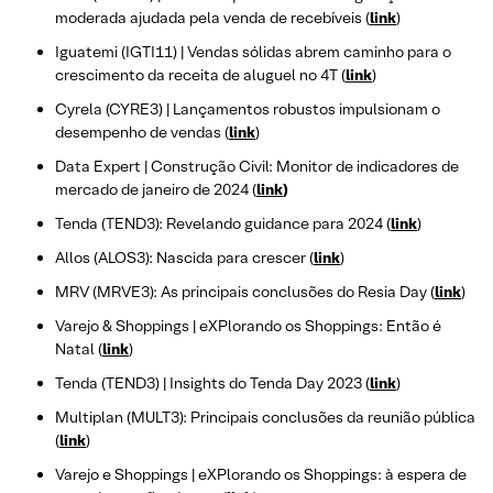
moderada ajudada pela venda de recebíveis (
link
)
Iguatemi (IGTI11) | Vendas sólidas abrem caminho para o
crescimento da receita de aluguel no 4T (
link
)
Cyrela (CYRE3) | Lançamentos robustos impulsionam o
desempenho de vendas (
link
)
Data Expert | Construção Civil: Monitor de indicadores de
mercado de janeiro de 2024 (
link
)
Tenda (TEND3): Revelando guidance para 2024 (
link
)
Allos (ALOS3): Nascida para crescer (
link
)
MRV (MRVE3): As principais conclusões do Resia Day (
link
)
Varejo & Shoppings | eXPlorando os Shoppings: Então é
Natal (
link
)
Tenda (TEND3) | Insights do Tenda Day 2023 (
link
)
Multiplan (MULT3): Principais conclusões da reunião pública
(
link
)
Varejo e Shoppings | eXPlorando os Shoppings: à espera de