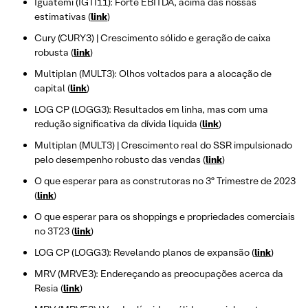
Iguatemi (IGTI11): Forte EBITDA, acima das nossas
estimativas (
link
)
Cury (CURY3) | Crescimento sólido e geração de caixa
robusta (
link
)
Multiplan (MULT3): Olhos voltados para a alocação de
capital (
link
)
LOG CP (LOGG3): Resultados em linha, mas com uma
redução significativa da dívida líquida (
link
)
Multiplan (MULT3) | Crescimento real do SSR impulsionado
pelo desempenho robusto das vendas (
link
)
O que esperar para as construtoras no 3º Trimestre de 2023
(
link
)
O que esperar para os shoppings e propriedades comerciais
no 3T23 (
link
)
LOG CP (LOGG3): Revelando planos de expansão (
link
)
MRV (MRVE3): Endereçando as preocupações acerca da
Resia (
link
)