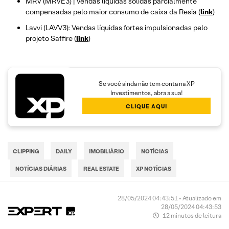
MRV (MRVE3) | Vendas líquidas sólidas parcialmente
compensadas pelo maior consumo de caixa da Resia (
link
)
Lavvi (LAVV3): Vendas líquidas fortes impulsionadas pelo
projeto Saffire (
link
)
Se você ainda não tem conta na XP
Investimentos, abra a sua!
CLIQUE AQUI
CLIPPING
DAILY
IMOBILIÁRIO
NOTÍCIAS
NOTÍCIAS DIÁRIAS
REAL ESTATE
XP NOTÍCIAS
28/05/2024 04:43:51 • Atualizado em
28/05/2024 04:43:53
12 minutos de leitura