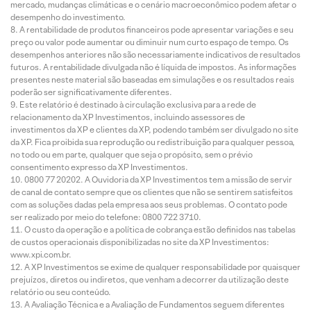
mercado, mudanças climáticas e o cenário macroeconômico podem afetar o
desempenho do investimento.
A rentabilidade de produtos financeiros pode apresentar variações e seu
preço ou valor pode aumentar ou diminuir num curto espaço de tempo. Os
desempenhos anteriores não são necessariamente indicativos de resultados
futuros. A rentabilidade divulgada não é líquida de impostos. As informações
presentes neste material são baseadas em simulações e os resultados reais
poderão ser significativamente diferentes.
Este relatório é destinado à circulação exclusiva para a rede de
relacionamento da XP Investimentos, incluindo assessores de
investimentos da XP e clientes da XP, podendo também ser divulgado no site
da XP. Fica proibida sua reprodução ou redistribuição para qualquer pessoa,
no todo ou em parte, qualquer que seja o propósito, sem o prévio
consentimento expresso da XP Investimentos.
0800 77 20202. A Ouvidoria da XP Investimentos tem a missão de servir
de canal de contato sempre que os clientes que não se sentirem satisfeitos
com as soluções dadas pela empresa aos seus problemas. O contato pode
ser realizado por meio do telefone: 0800 722 3710.
O custo da operação e a política de cobrança estão definidos nas tabelas
de custos operacionais disponibilizadas no site da XP Investimentos:
www.xpi.com.br.
A XP Investimentos se exime de qualquer responsabilidade por quaisquer
prejuízos, diretos ou indiretos, que venham a decorrer da utilização deste
relatório ou seu conteúdo.
A Avaliação Técnica e a Avaliação de Fundamentos seguem diferentes