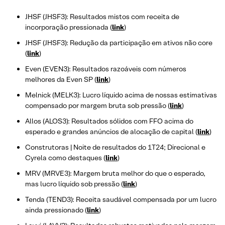
JHSF (JHSF3): Resultados mistos com receita de
incorporação pressionada (
link
)
JHSF (JHSF3): Redução da participação em ativos não core
(
link
)
Even (EVEN3): Resultados razoáveis com números
melhores da Even SP (
link
)
Melnick (MELK3): Lucro líquido acima de nossas estimativas
compensado por margem bruta sob pressão (
link
)
Allos (ALOS3): Resultados sólidos com FFO acima do
esperado e grandes anúncios de alocação de capital (
link
)
Construtoras | Noite de resultados do 1T24; Direcional e
Cyrela como destaques (
link
)
MRV (MRVE3): Margem bruta melhor do que o esperado,
mas lucro líquido sob pressão (
link
)
Tenda (TEND3): Receita saudável compensada por um lucro
ainda pressionado (
link
)