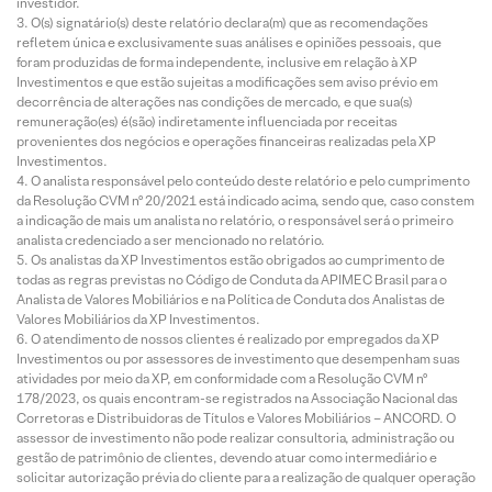
investidor.
O(s) signatário(s) deste relatório declara(m) que as recomendações
refletem única e exclusivamente suas análises e opiniões pessoais, que
foram produzidas de forma independente, inclusive em relação à XP
Investimentos e que estão sujeitas a modificações sem aviso prévio em
decorrência de alterações nas condições de mercado, e que sua(s)
remuneração(es) é(são) indiretamente influenciada por receitas
provenientes dos negócios e operações financeiras realizadas pela XP
Investimentos.
O analista responsável pelo conteúdo deste relatório e pelo cumprimento
da Resolução CVM nº 20/2021 está indicado acima, sendo que, caso constem
a indicação de mais um analista no relatório, o responsável será o primeiro
analista credenciado a ser mencionado no relatório.
Os analistas da XP Investimentos estão obrigados ao cumprimento de
todas as regras previstas no Código de Conduta da APIMEC Brasil para o
Analista de Valores Mobiliários e na Política de Conduta dos Analistas de
Valores Mobiliários da XP Investimentos.
O atendimento de nossos clientes é realizado por empregados da XP
Investimentos ou por assessores de investimento que desempenham suas
atividades por meio da XP, em conformidade com a Resolução CVM nº
178/2023, os quais encontram-se registrados na Associação Nacional das
Corretoras e Distribuidoras de Títulos e Valores Mobiliários – ANCORD. O
assessor de investimento não pode realizar consultoria, administração ou
gestão de patrimônio de clientes, devendo atuar como intermediário e
solicitar autorização prévia do cliente para a realização de qualquer operação