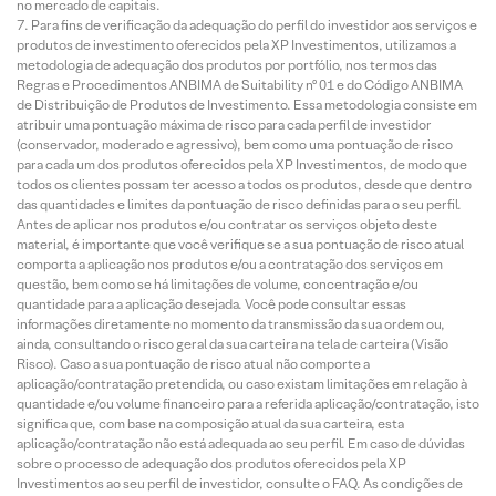
no mercado de capitais.
Para fins de verificação da adequação do perfil do investidor aos serviços e
produtos de investimento oferecidos pela XP Investimentos, utilizamos a
metodologia de adequação dos produtos por portfólio, nos termos das
Regras e Procedimentos ANBIMA de Suitability nº 01 e do Código ANBIMA
de Distribuição de Produtos de Investimento. Essa metodologia consiste em
atribuir uma pontuação máxima de risco para cada perfil de investidor
(conservador, moderado e agressivo), bem como uma pontuação de risco
para cada um dos produtos oferecidos pela XP Investimentos, de modo que
todos os clientes possam ter acesso a todos os produtos, desde que dentro
das quantidades e limites da pontuação de risco definidas para o seu perfil.
Antes de aplicar nos produtos e/ou contratar os serviços objeto deste
material, é importante que você verifique se a sua pontuação de risco atual
comporta a aplicação nos produtos e/ou a contratação dos serviços em
questão, bem como se há limitações de volume, concentração e/ou
quantidade para a aplicação desejada. Você pode consultar essas
informações diretamente no momento da transmissão da sua ordem ou,
ainda, consultando o risco geral da sua carteira na tela de carteira (Visão
Risco). Caso a sua pontuação de risco atual não comporte a
aplicação/contratação pretendida, ou caso existam limitações em relação à
quantidade e/ou volume financeiro para a referida aplicação/contratação, isto
significa que, com base na composição atual da sua carteira, esta
aplicação/contratação não está adequada ao seu perfil. Em caso de dúvidas
sobre o processo de adequação dos produtos oferecidos pela XP
Investimentos ao seu perfil de investidor, consulte o FAQ. As condições de