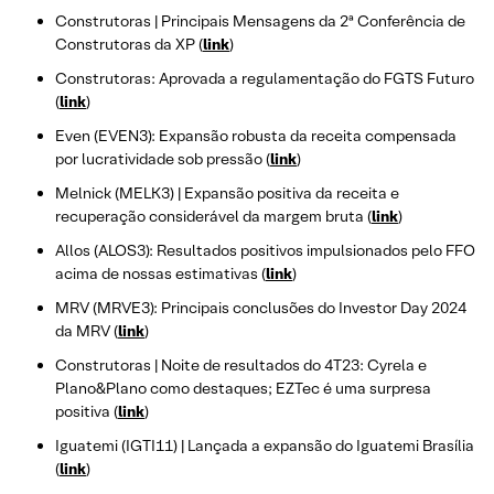
Construtoras | Principais Mensagens da 2ª Conferência de
Construtoras da XP (
link
)
Construtoras: Aprovada a regulamentação do FGTS Futuro
(
link
)
Even (EVEN3): Expansão robusta da receita compensada
por lucratividade sob pressão (
link
)
Melnick (MELK3) | Expansão positiva da receita e
recuperação considerável da margem bruta (
link
)
Allos (ALOS3): Resultados positivos impulsionados pelo FFO
acima de nossas estimativas (
link
)
MRV (MRVE3): Principais conclusões do Investor Day 2024
da MRV (
link
)
Construtoras | Noite de resultados do 4T23: Cyrela e
Plano&Plano como destaques; EZTec é uma surpresa
positiva (
link
)
Iguatemi (IGTI11) | Lançada a expansão do Iguatemi Brasília
(
link
)