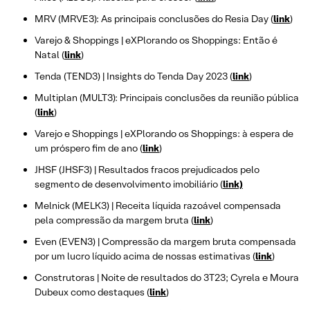
MRV (MRVE3): As principais conclusões do Resia Day (
link
)
Varejo & Shoppings | eXPlorando os Shoppings: Então é
Natal (
link
)
Tenda (TEND3) | Insights do Tenda Day 2023 (
link
)
Multiplan (MULT3): Principais conclusões da reunião pública
(
link
)
Varejo e Shoppings | eXPlorando os Shoppings: à espera de
um próspero fim de ano (
link
)
JHSF (JHSF3) | Resultados fracos prejudicados pelo
segmento de desenvolvimento imobiliário (
link)
Melnick (MELK3) | Receita líquida razoável compensada
pela compressão da margem bruta (
link
)
Even (EVEN3) | Compressão da margem bruta compensada
por um lucro líquido acima de nossas estimativas (
link
)
Construtoras | Noite de resultados do 3T23; Cyrela e Moura
Dubeux como destaques (
link
)