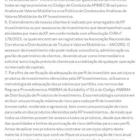
todas as regras previstas no Código de Conduta da APIMEC Brasil para o
Analista de Valores Mobiliários e na Política de Conduta dos Analistas de
Valores Mobiliários da XP Investimentos.
O atendimento de nossos clientes é realizado por empregados da XP
Investimentos ou por assessores de investimento que desempenham suas
atividades por meio da XP, em conformidade com a Resolução CVM nº
178/2023, os quais encontram-se registrados na Associação Nacional das
Corretoras e Distribuidoras de Títulos e Valores Mobiliários – ANCORD. O
assessor de investimento não pode realizar consultoria, administração ou
gestão de patrimônio de clientes, devendo atuar como intermediário e
solicitar autorização prévia do cliente para a realização de qualquer operação
no mercado de capitais.
Para fins de verificação da adequação do perfil do investidor aos serviços e
produtos de investimento oferecidos pela XP Investimentos, utilizamos a
metodologia de adequação dos produtos por portfólio, nos termos das
Regras e Procedimentos ANBIMA de Suitability nº 01 e do Código ANBIMA
de Distribuição de Produtos de Investimento. Essa metodologia consiste em
atribuir uma pontuação máxima de risco para cada perfil de investidor
(conservador, moderado e agressivo), bem como uma pontuação de risco
para cada um dos produtos oferecidos pela XP Investimentos, de modo que
todos os clientes possam ter acesso a todos os produtos, desde que dentro
das quantidades e limites da pontuação de risco definidas para o seu perfil.
Antes de aplicar nos produtos e/ou contratar os serviços objeto deste
material, é importante que você verifique se a sua pontuação de risco atual