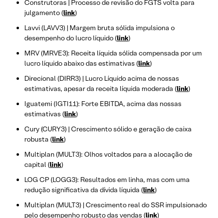
Construtoras | Processo de revisão do FGTS volta para
julgamento (
link
)
Lavvi (LAVV3) | Margem bruta sólida impulsiona o
desempenho do lucro líquido (
link
)
MRV (MRVE3): Receita líquida sólida compensada por um
lucro líquido abaixo das estimativas (
link
)
Direcional (DIRR3) | Lucro Líquido acima de nossas
estimativas, apesar da receita líquida moderada (
link
)
Iguatemi (IGTI11): Forte EBITDA, acima das nossas
estimativas (
link
)
Cury (CURY3) | Crescimento sólido e geração de caixa
robusta (
link
)
Multiplan (MULT3): Olhos voltados para a alocação de
capital (
link
)
LOG CP (LOGG3): Resultados em linha, mas com uma
redução significativa da dívida líquida (
link
)
Multiplan (MULT3) | Crescimento real do SSR impulsionado
pelo desempenho robusto das vendas (
link
)