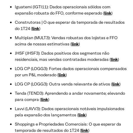
Iguatemi (IGTI11): Dados operacionais sólidos com
expansão robusta do FFO, conforme esperado (
link
)
Construtoras | O que esperar da temporada de resultados
do 1T24 (
link
)
Multiplan (MULT3): Vendas robustas dos lojistas e FFO
acima de nossas estimativas (
link
)
JHSF (JHSF3): Dados positivos dos segmentos não
residenciais, mas vendas contratadas moderadas (
link
)
LOG CP (LOGG3): Fortes dados operacionais compensados
por um P&L moderado (
link
)
LOG CP (LOGG3): Outra venda relevante de ativos (
link
)
Tenda (TEND3): Aprendendo a andar novamente; elevando
para compra (
link
)
Lavvi (LAVV3): Dados operacionais notáveis impulsionados
pela expansão dos lançamentos (
link
)
Shoppings e Propriedades Comerciais: O que esperar da
temporada de resultados do 1T24 (
link
)