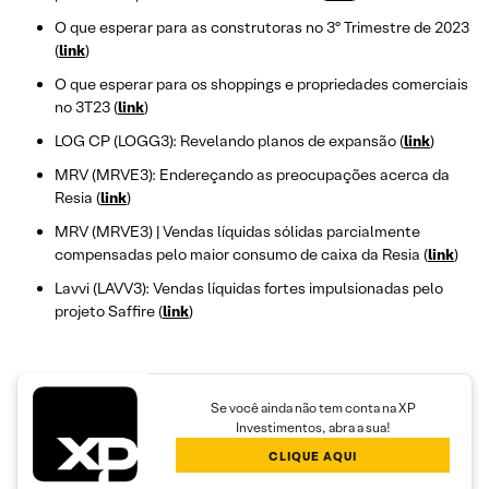
O que esperar para as construtoras no 3º Trimestre de 2023
(
link
)
O que esperar para os shoppings e propriedades comerciais
no 3T23 (
link
)
LOG CP (LOGG3): Revelando planos de expansão (
link
)
MRV (MRVE3): Endereçando as preocupações acerca da
Resia (
link
)
MRV (MRVE3) | Vendas líquidas sólidas parcialmente
compensadas pelo maior consumo de caixa da Resia (
link
)
Lavvi (LAVV3): Vendas líquidas fortes impulsionadas pelo
projeto Saffire (
link
)
Se você ainda não tem conta na XP
Investimentos, abra a sua!
CLIQUE AQUI