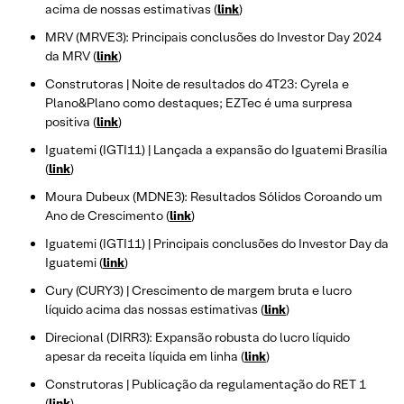
acima de nossas estimativas (
link
)
MRV (MRVE3): Principais conclusões do Investor Day 2024
da MRV (
link
)
Construtoras | Noite de resultados do 4T23: Cyrela e
Plano&Plano como destaques; EZTec é uma surpresa
positiva (
link
)
Iguatemi (IGTI11) | Lançada a expansão do Iguatemi Brasília
(
link
)
Moura Dubeux (MDNE3): Resultados Sólidos Coroando um
Ano de Crescimento (
link
)
Iguatemi (IGTI11) | Principais conclusões do Investor Day da
Iguatemi (
link
)
Cury (CURY3) | Crescimento de margem bruta e lucro
líquido acima das nossas estimativas (
link
)
Direcional (DIRR3): Expansão robusta do lucro líquido
apesar da receita líquida em linha (
link
)
Construtoras | Publicação da regulamentação do RET 1
(
link
)