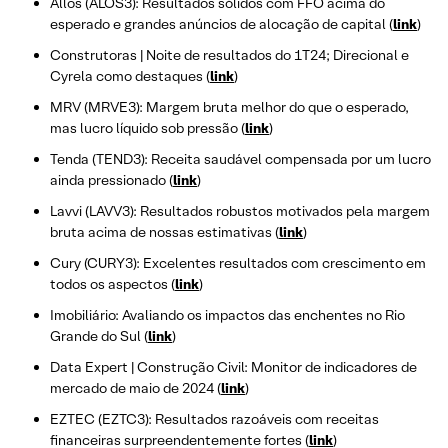
Allos (ALOS3): Resultados sólidos com FFO acima do
esperado e grandes anúncios de alocação de capital (
link
)
Construtoras | Noite de resultados do 1T24; Direcional e
Cyrela como destaques (
link
)
MRV (MRVE3): Margem bruta melhor do que o esperado,
mas lucro líquido sob pressão (
link
)
Tenda (TEND3): Receita saudável compensada por um lucro
ainda pressionado (
link
)
Lavvi (LAVV3): Resultados robustos motivados pela margem
bruta acima de nossas estimativas (
link
)
Cury (CURY3): Excelentes resultados com crescimento em
todos os aspectos (
link
)
Imobiliário: Avaliando os impactos das enchentes no Rio
Grande do Sul (
link
)
Data Expert | Construção Civil: Monitor de indicadores de
mercado de maio de 2024 (
link
)
EZTEC (EZTC3): Resultados razoáveis com receitas
financeiras surpreendentemente fortes (
link
)