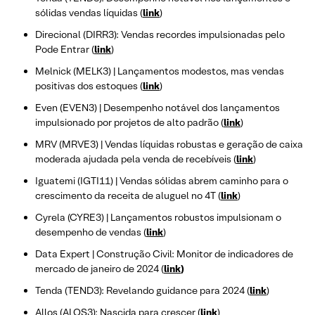
sólidas vendas líquidas (
link
)
Direcional (DIRR3): Vendas recordes impulsionadas pelo
Pode Entrar (
link
)
Melnick (MELK3) | Lançamentos modestos, mas vendas
positivas dos estoques (
link
)
Even (EVEN3) | Desempenho notável dos lançamentos
impulsionado por projetos de alto padrão (
link
)
MRV (MRVE3) | Vendas líquidas robustas e geração de caixa
moderada ajudada pela venda de recebíveis (
link
)
Iguatemi (IGTI11) | Vendas sólidas abrem caminho para o
crescimento da receita de aluguel no 4T (
link
)
Cyrela (CYRE3) | Lançamentos robustos impulsionam o
desempenho de vendas (
link
)
Data Expert | Construção Civil: Monitor de indicadores de
mercado de janeiro de 2024 (
link
)
Tenda (TEND3): Revelando guidance para 2024 (
link
)
Allos (ALOS3): Nascida para crescer (
link
)