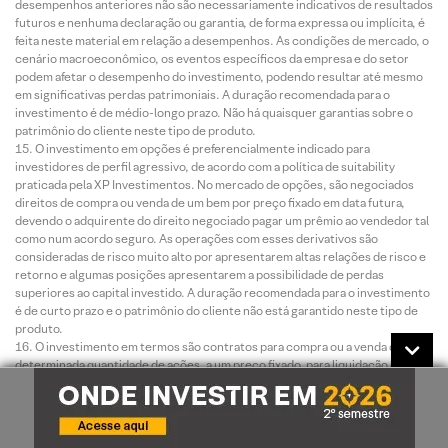
desempenhos anteriores não são necessariamente indicativos de resultados
futuros e nenhuma declaração ou garantia, de forma expressa ou implícita, é
feita neste material em relação a desempenhos. As condições de mercado, o
cenário macroeconômico, os eventos específicos da empresa e do setor
podem afetar o desempenho do investimento, podendo resultar até mesmo
em significativas perdas patrimoniais. A duração recomendada para o
investimento é de médio-longo prazo. Não há quaisquer garantias sobre o
patrimônio do cliente neste tipo de produto.
O investimento em opções é preferencialmente indicado para
investidores de perfil agressivo, de acordo com a política de suitability
praticada pela XP Investimentos. No mercado de opções, são negociados
direitos de compra ou venda de um bem por preço fixado em data futura,
devendo o adquirente do direito negociado pagar um prêmio ao vendedor tal
como num acordo seguro. As operações com esses derivativos são
consideradas de risco muito alto por apresentarem altas relações de risco e
retorno e algumas posições apresentarem a possibilidade de perdas
superiores ao capital investido. A duração recomendada para o investimento
é de curto prazo e o patrimônio do cliente não está garantido neste tipo de
produto.
O investimento em termos são contratos para compra ou a venda de uma
determinada quantidade de ações, a um preço fixado, para liquidação em
prazo determinado. O prazo do contrato a Termo é livremente escolhido
pelos investidores, obedecendo o prazo mínimo de 16 dias e máximo de 999
dias corridos. O preço será o valor da ação adicionado de uma parcela
correspondente aos juros – que são fixados livremente em mercado, em