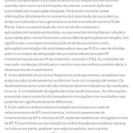
comporta a aplicação nos produtos e/ou a contratação dos serviços em
questão, bem como se há limitações de volume, concentração e/ou
quantidade para a aplicação desejada. Você pode consultar essas
informações diretamente no momento da transmissão da sua ordem ou,
ainda, consultando o risco geral da sua carteira na tela de carteira (Visão
Risco). Caso a sua pontuação de risco atual não comporte a
aplicação/contratação pretendida, ou caso existam limitações em relação à
quantidade e/ou volume financeiro para a referida aplicação/contratação, isto
significa que, com base na composição atual da sua carteira, esta
aplicação/contratação não está adequada ao seu perfil. Em caso de dúvidas
sobre o processo de adequação dos produtos oferecidos pela XP
Investimentos ao seu perfil de investidor, consulte o FAQ. As condições de
mercado, mudanças climáticas e o cenário macroeconômico podem afetar o
desempenho do investimento.
A rentabilidade de produtos financeiros pode apresentar variações e seu
preço ou valor pode aumentar ou diminuir num curto espaço de tempo. Os
desempenhos anteriores não são necessariamente indicativos de resultados
futuros. A rentabilidade divulgada não é líquida de impostos. As informações
presentes neste material são baseadas em simulações e os resultados reais
poderão ser significativamente diferentes.
Este relatório é destinado à circulação exclusiva para a rede de
relacionamento da XP Investimentos, incluindo assessores de
investimentos da XP e clientes da XP, podendo também ser divulgado no site
da XP. Fica proibida sua reprodução ou redistribuição para qualquer pessoa,
no todo ou em parte, qualquer que seja o propósito, sem o prévio