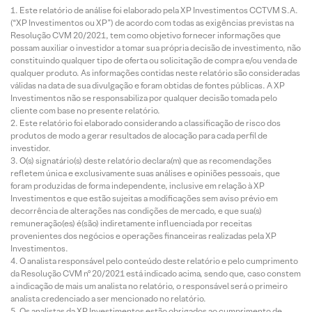
Este relatório de análise foi elaborado pela XP Investimentos CCTVM S.A.
(“XP Investimentos ou XP”) de acordo com todas as exigências previstas na
Resolução CVM 20/2021, tem como objetivo fornecer informações que
possam auxiliar o investidor a tomar sua própria decisão de investimento, não
constituindo qualquer tipo de oferta ou solicitação de compra e/ou venda de
qualquer produto. As informações contidas neste relatório são consideradas
válidas na data de sua divulgação e foram obtidas de fontes públicas. A XP
Investimentos não se responsabiliza por qualquer decisão tomada pelo
cliente com base no presente relatório.
Este relatório foi elaborado considerando a classificação de risco dos
produtos de modo a gerar resultados de alocação para cada perfil de
investidor.
O(s) signatário(s) deste relatório declara(m) que as recomendações
refletem única e exclusivamente suas análises e opiniões pessoais, que
foram produzidas de forma independente, inclusive em relação à XP
Investimentos e que estão sujeitas a modificações sem aviso prévio em
decorrência de alterações nas condições de mercado, e que sua(s)
remuneração(es) é(são) indiretamente influenciada por receitas
provenientes dos negócios e operações financeiras realizadas pela XP
Investimentos.
O analista responsável pelo conteúdo deste relatório e pelo cumprimento
da Resolução CVM nº 20/2021 está indicado acima, sendo que, caso constem
a indicação de mais um analista no relatório, o responsável será o primeiro
analista credenciado a ser mencionado no relatório.
Os analistas da XP Investimentos estão obrigados ao cumprimento de