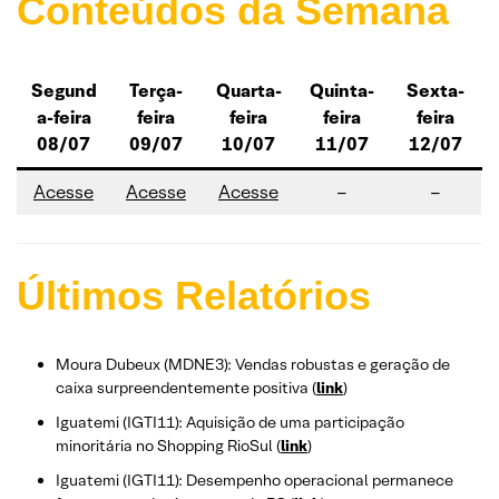
Conteúdos da Semana
Segund
Terça-
Quarta-
Quinta-
Sexta-
a-feira
feira
feira
feira
feira
08/07
09/07
10/07
11/07
12/07
Acesse
Acesse
Acesse
–
–
Últimos Relatórios
Moura Dubeux (MDNE3): Vendas robustas e geração de
caixa surpreendentemente positiva (
link
)
Iguatemi (IGTI11): Aquisição de uma participação
minoritária no Shopping RioSul (
link
)
Iguatemi (IGTI11): Desempenho operacional permanece