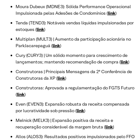
Moura Dubeux (MDNE3): Sólida Performance Operacional
Impulsionada pelas Adesões de Condomínios (
link
)
Tenda (TEND3): Notáveis vendas líquidas impulsionadas por
estoques (
link
)
Multiplan (MULT3) | Aumento da participação acionária no
ParkJacarepaguá (
link
)
Cury (CURY3) | Um sólido momento para crescimento de
lançamentos; mantendo recomendação de compra (
link
)
Construtoras | Principais Mensagens da 2ª Conferência de
Construtoras da XP (
link
)
Construtoras: Aprovada a regulamentação do FGTS Futuro
(
link
)
Even (EVEN3): Expansão robusta da receita compensada
por lucratividade sob pressão (
link
)
Melnick (MELK3) | Expansão positiva da receita e
recuperação considerável da margem bruta (
link
)
Allos (ALOS3): Resultados positivos impulsionados pelo FFO