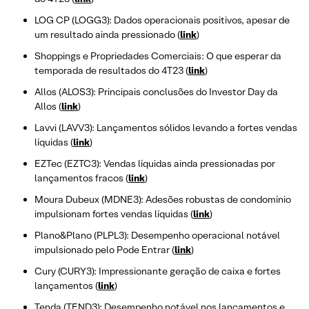
LOG CP (LOGG3): Dados operacionais positivos, apesar de
um resultado ainda pressionado (
link
)
Shoppings e Propriedades Comerciais: O que esperar da
temporada de resultados do 4T23 (
link
)
Allos (ALOS3): Principais conclusões do Investor Day da
Allos (
link
)
Lavvi (LAVV3): Lançamentos sólidos levando a fortes vendas
líquidas (
link
)
EZTec (EZTC3): Vendas líquidas ainda pressionadas por
lançamentos fracos (
link
)
Moura Dubeux (MDNE3): Adesões robustas de condomínio
impulsionam fortes vendas líquidas (
link
)
Plano&Plano (PLPL3): Desempenho operacional notável
impulsionado pelo Pode Entrar (
link
)
Cury (CURY3): Impressionante geração de caixa e fortes
lançamentos (
link
)
Tenda (TEND3): Desempenho notável nos lançamentos e