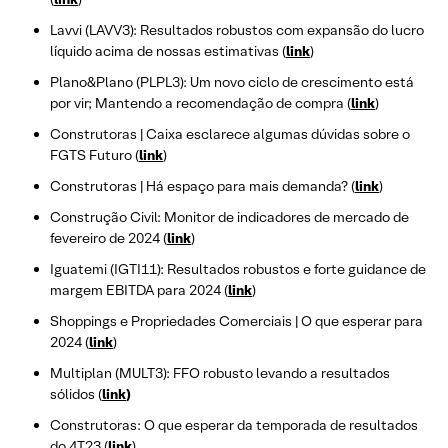
Lavvi (LAVV3): Resultados robustos com expansão do lucro
líquido acima de nossas estimativas (
link
)
Plano&Plano (PLPL3): Um novo ciclo de crescimento está
por vir; Mantendo a recomendação de compra (
link
)
Construtoras | Caixa esclarece algumas dúvidas sobre o
FGTS Futuro (
link
)
Construtoras | Há espaço para mais demanda? (
link
)
Construção Civil: Monitor de indicadores de mercado de
fevereiro de 2024 (
link
)
Iguatemi (IGTI11): Resultados robustos e forte guidance de
margem EBITDA para 2024 (
link
)
Shoppings e Propriedades Comerciais | O que esperar para
2024 (
link
)
Multiplan (MULT3): FFO robusto levando a resultados
sólidos (
link
)
Construtoras: O que esperar da temporada de resultados
do 4T23 (
link
)