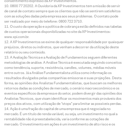
consentimento expresso da XP Investimentos.
0800 77 20202. A Ouvidoria da XP Investimentos tem a missão de servir
de canal de contato sempre que os clientes que não se sentirem satisfeitos
com as soluções dadas pela empresa aos seus problemas. O contato pode
ser realizado por meio do telefone: 0800 722 3710.
O custo da operação e a política de cobrança estão definidos nas tabelas
de custos operacionais disponibilizadas no site da XP Investimentos:
www.xpi.com.br.
A XP Investimentos se exime de qualquer responsabilidade por quaisquer
prejuízos, diretos ou indiretos, que venham a decorrer da utilização deste
relatório ou seu conteúdo.
A Avaliação Técnica e a Avaliação de Fundamentos seguem diferentes
metodologias de análise. A Análise Técnica é executada seguindo conceitos
como tendência, suporte, resistência, candles, volumes, médias móveis
entre outros. Já a Análise Fundamentalista utiliza como informação os
resultados divulgados pelas companhias emissoras e suas projeções. Desta
forma, as opiniões dos Analistas Fundamentalistas, que buscam os melhores
retornos dadas as condições de mercado, o cenário macroeconômico e os
eventos específicos da empresa e do setor, podem divergir das opiniões dos
Analistas Técnicos, que visam identificar os movimentos mais prováveis dos
preços dos ativos, com utilização de “stops” para limitar as possíveis perdas.
Ação é uma fração do capital de uma empresa que é negociada no
mercado. É um título de renda variável, ou seja, um investimento no qual a
rentabilidade não é preestabelecida, varia conforme as cotações de
mercado. O investimento em ações é um investimento de alto risco e os