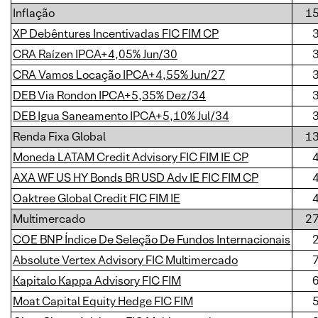
Inflação
1
XP Debêntures Incentivadas FIC FIM CP
CRA Raízen IPCA+4,05% Jun/30
CRA Vamos Locação IPCA+4,55% Jun/27
DEB Via Rondon IPCA+5,35% Dez/34
DEB Igua Saneamento IPCA+5,10% Jul/34
Renda Fixa Global
1
Moneda LATAM Credit Advisory FIC FIM IE CP
AXA WF US HY Bonds BR USD Adv IE FIC FIM CP
Oaktree Global Credit FIC FIM IE
Multimercado
2
COE BNP Índice De Seleção De Fundos Internacionais
Absolute Vertex Advisory FIC Multimercado
Kapitalo Kappa Advisory FIC FIM
Moat Capital Equity Hedge FIC FIM