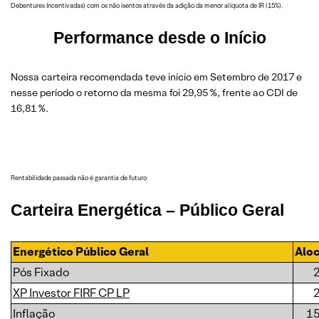
Debentures Incentivadas) com os não isentos através da adição da menor alíquota de IR (15%).
Performance desde o Início
Nossa carteira recomendada teve início em Setembro de 2017 e
nesse período o retorno da mesma foi 29,95 %, frente ao CDI de
16,81 %.
Rentabilidade passada não é garantia de futuro
Carteira
Energética
– Público Geral
Energético Público Geral
Alo
Pós Fixado
XP Investor FIRF CP LP
Inflação
1