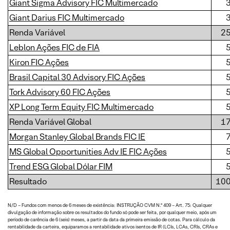
Giant Sigma Advisory FIC Multimercado
Giant Darius FIC Multimercado
Renda Variável
2
Leblon Ações FIC de FIA
Kiron FIC Ações
Brasil Capital 30 Advisory FIC Ações
Tork Advisory 60 FIC Ações
XP Long Term Equity FIC Multimercado
Renda Variável Global
1
Morgan Stanley Global Brands FIC IE
MS Global Opportunities Adv IE FIC Ações
Trend ESG Global Dólar FIM
Resultado
10
N/D – Fundos com menos de 6 meses de existência: INSTRUÇÃO CVM N.º 409 – Art. 75: Qualquer
divulgação de informação sobre os resultados do fundo só pode ser feita, por qualquer meio, após um
período de carência de 6 (seis) meses, a partir da data da primeira emissão de cotas. Para cálculo da
rentabilidade da carteira, equiparamos a rentabilidade ativos isentos de IR (LCIs, LCAs, CRIs, CRAs e