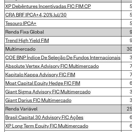
XP Debêntures Incentivadas FIC FIM CP
CRA BRF IPCA+4,20% Jul/30
Tesouro IPCA+
Renda Fixa Global
Trend High Yield FIM
Multimercado
3
COE BNP Índice De Seleção De Fundos Internacionais
Absolute Vertex Advisory FIC Multimercado
Kapitalo Kappa Advisory FIC FIM
Moat Capital Equity Hedge FIC FIM
Giant Sigma Advisory FIC Multimercado
Giant Darius FIC Multimercado
Renda Variável
2
Brasil Capital 30 Advisory FIC Ações
XP Long Term Equity FIC Multimercado