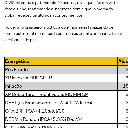
O VIX retomou o patamar de 40 pontos, nível que não era visto
desde junho, reafirmando a incerteza com a qual o mercado
global recebeu os últimos acontecimentos.
No cenário brasileiro, a política continua se estabilizando de
forma estrutural e permeada por receios quanto ao quadro fiscal
e reformas do país.
Energético
Alo
Pós Fixado
XP Investor FIRF CP LP
Inflação
1
XP Debêntures Incentivadas FIC FIM CP
DEB Igua Saneamento IPCA+4,90% Jul/34
CRA BRF IPCA+4,20% Jul/30
DEB Via Rondon IPCA+5,35% Dez/34
NTN-B IPCA+3,53% Mai-35