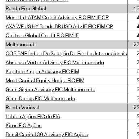
Renda Fixa Global
1
Moneda LATAM Credit Advisory FIC FIM IE CP
AXA WF US HY Bonds BR USD Adv IE FIC FIM CP
Oaktree Global Credit FIC FIM IE
Multimercado
2
COE BNP Índice De Seleção De Fundos Internacionais
Absolute Vertex Advisory FIC Multimercado
Kapitalo Kappa Advisory FIC FIM
Moat Capital Equity Hedge FIC FIM
Giant Sigma Advisory FIC Multimercado
Giant Darius FIC Multimercado
Renda Variável
2
Leblon Ações FIC de FIA
Kiron FIC Ações
Brasil Capital 30 Advisory FIC Ações