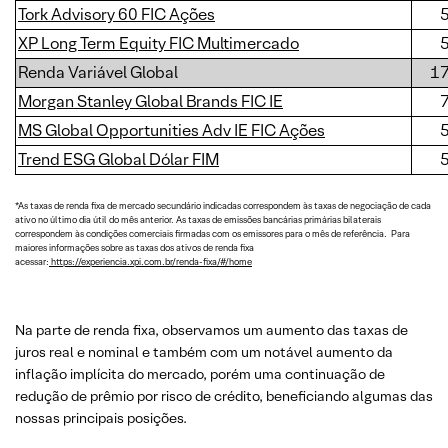
Tork Advisory 60 FIC Ações
XP Long Term Equity FIC Multimercado
Renda Variável Global
1
Morgan Stanley Global Brands FIC IE
MS Global Opportunities Adv IE FIC Ações
Trend ESG Global Dólar FIM
*As taxas de renda fixa de mercado secundário indicadas correspondem às taxas de negociação de cada
ativo no último dia útil do mês anterior. As taxas de emissões bancárias primárias bilaterais
correspondem às condições comerciais firmadas com os emissores para o mês de referência. Para
maiores informações sobre as taxas dos ativos de renda fixa
acessar:
https://experiencia.xpi.com.br/renda-fixa/#/home
Na parte de renda fixa, observamos um aumento das taxas de
juros real e nominal e também com um notável aumento da
inflação implícita do mercado, porém uma continuação de
redução de prêmio por risco de crédito, beneficiando algumas das
nossas principais posições.