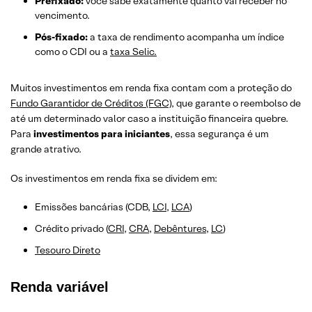
Prefixado:
você sabe exatamente quanto vai receber no
vencimento.
Pós-fixado:
a taxa de rendimento acompanha um índice
como o CDI ou a
taxa Selic.
Muitos investimentos em renda fixa contam com a proteção do
Fundo Garantidor de Créditos (FGC)
, que garante o reembolso de
até um determinado valor caso a instituição financeira quebre.
Para
investimentos para iniciantes
, essa segurança é um
grande atrativo.
Os investimentos em renda fixa se dividem em:
Emissões bancárias (CDB,
LCI
,
LCA
)
Crédito privado (
CRI
,
CRA
,
Debêntures
,
LC
)
Tesouro Direto
Renda variável