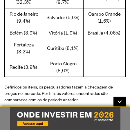
(32,3%)
(9,7%)
Rio de Janeiro
Campo Grande
Salvador (6,0%)
(9,4%)
(1,6%)
Belém (3,9%)
Vitória (1,9%)
Brasília (4,06%)
Fortaleza
Curitiba (8,1%)
(3,2%)
Porto Alegre
Recife (3,9%)
(8,6%)
Definidos os itens, os pesquisadores fazem a checagem de
preços no mercado. Por fim, os valores encontrados são
comparados com os do período anterior.
Exemplo do cálculo de inflação
Na prática, o cálculo da inflação se dá da seguinte forma, por