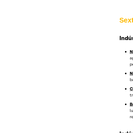
Sext
Indú
N
a
p
N
b
C
t
B
l
r