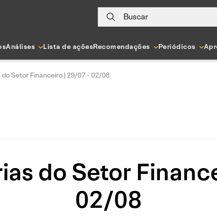
Buscar
os
Análises
Lista de ações
Recomendações
Periódicos
Apr
s do Setor Financeiro | 29/07 - 02/08
rias do Setor Finance
02/08