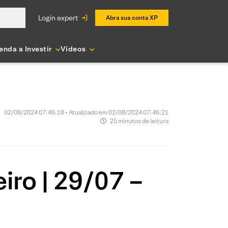
login expert
Abra sua conta XP
enda a Investir
Vídeos
02/08/2024 07:46:18 • Atualizado em 02/08/2024 07:46:21
25 minutos de leitura
iro | 29/07 –