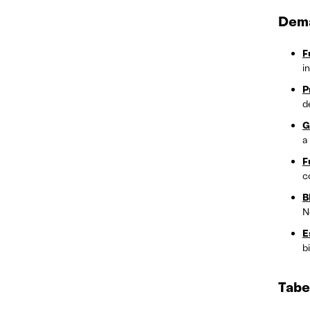
Dema
F
i
P
d
G
a
F
c
B
N
E
b
Tabe