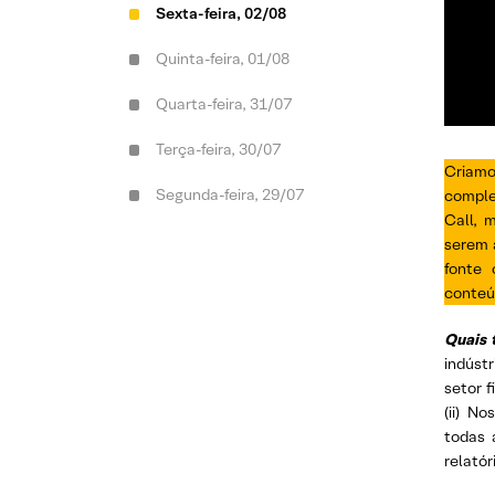
Sexta-feira, 02/08
Quinta-feira, 01/08
Quarta-feira, 31/07
Terça-feira, 30/07
Criamo
Segunda-feira, 29/07
compl
Call, 
serem a
fonte 
conteú
Quais 
indúst
setor f
(ii) N
todas 
relatór