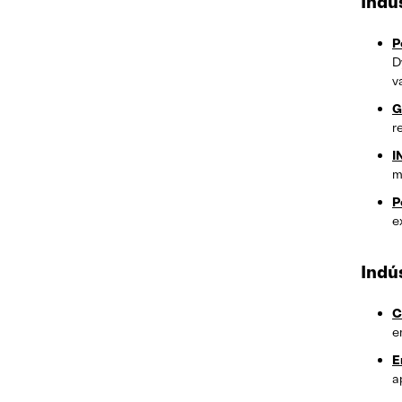
Indú
P
D
va
G
r
I
m
P
e
Indú
C
e
E
a