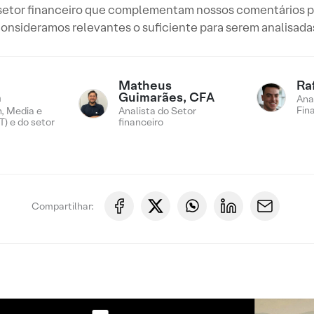
o setor financeiro que complementam nossos comentários p
onsideramos relevantes o suficiente para serem analisada
Matheus
Ra
n
Guimarães, CFA
Ana
Fin
, Media e
Analista do Setor
) e do setor
financeiro
Compartilhar: