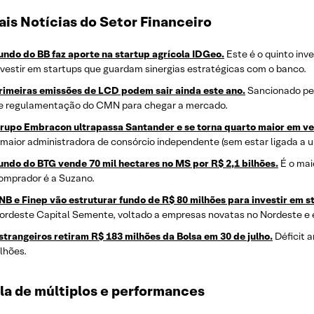
is Notícias do Setor Financeiro
undo do BB faz aporte na startup agrícola IDGeo.
Este é o quinto inv
nvestir em startups que guardam sinergias estratégicas com o banco.
rimeiras emissões de LCD podem sair ainda este ano.
Sancionado pel
e regulamentação do CMN para chegar a mercado.
rupo Embracon ultrapassa Santander e se torna quarto maior em ve
 maior administradora de consórcio independente (sem estar ligada a 
undo do BTG vende 70 mil hectares no MS por R$ 2,1 bilhões.
É o mai
omprador é a Suzano.
NB e Finep vão estruturar fundo de R$ 80 milhões para investir em s
ordeste Capital Semente, voltado a empresas novatas no Nordeste e e
strangeiros retiram R$ 183 milhões da Bolsa em 30 de julho.
Déficit a
ilhões.
la de múltiplos e performances