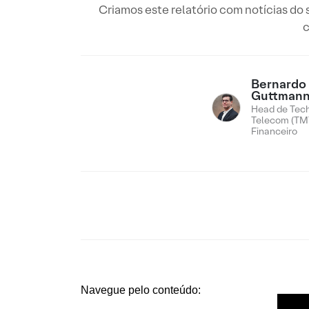
Criamos este relatório com notícias d
c
Bernardo
Guttman
Head de Tech
Telecom (TMT
Financeiro
Navegue pelo conteúdo: