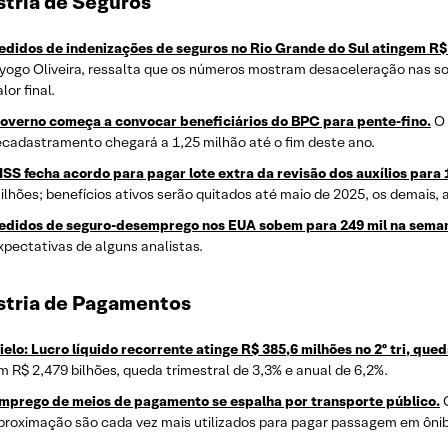
stria de Seguros
edidos de indenizações de seguros no Rio Grande do Sul atingem R$ 
yogo Oliveira, ressalta que os números mostram desaceleração nas sol
lor final.
overno começa a convocar beneficiários do BPC para pente-fino.
O 
ecadastramento chegará a 1,25 milhão até o fim deste ano.
NSS fecha acordo para pagar lote extra da revisão dos auxílios para 
ilhões; benefícios ativos serão quitados até maio de 2025, os demais,
edidos de seguro-desemprego nos EUA sobem para 249 mil na semana
xpectativas de alguns analistas.
stria de Pagamentos
ielo: Lucro líquido recorrente atinge R$ 385,6 milhões no 2º tri, que
m R$ 2,479 bilhões, queda trimestral de 3,3% e anual de 6,2%.
mprego de meios de pagamento se espalha por transporte público.
C
proximação são cada vez mais utilizados para pagar passagem em ônibu