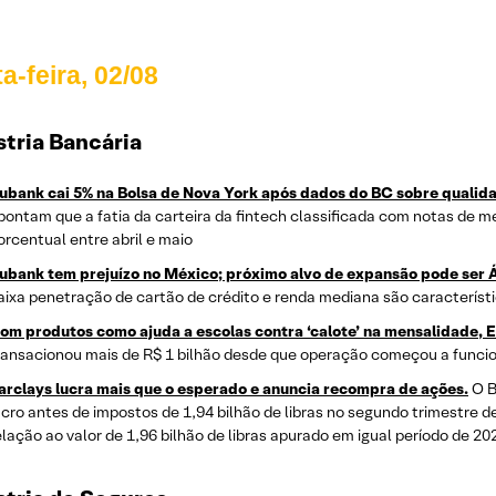
a-feira, 02/08
stria Bancária
ubank cai 5% na Bolsa de Nova York após dados do BC sobre qualida
pontam que a fatia da carteira da fintech classificada com notas de m
orcentual entre abril e maio
ubank tem prejuízo no México; próximo alvo de expansão pode ser Ás
aixa penetração de cartão de crédito e renda mediana são característ
om produtos como ajuda a escolas contra ‘calote’ na mensalidade, 
ransacionou mais de R$ 1 bilhão desde que operação começou a funcio
arclays lucra mais que o esperado e anuncia recompra de ações.
O B
ucro antes de impostos de 1,94 bilhão de libras no segundo trimestre 
elação ao valor de 1,96 bilhão de libras apurado em igual período de 20