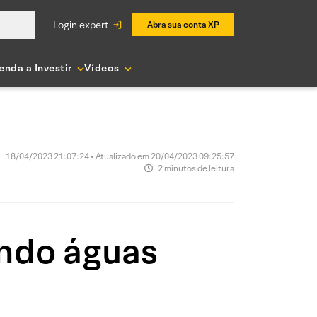
login expert
Abra sua conta XP
enda a Investir
Vídeos
18/04/2023 21:07:24 • Atualizado em 20/04/2023 09:25:57
2 minutos de leitura
ndo águas