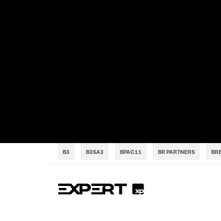
B3
B3SA3
BPAC11
BR PARTNERS
BRB