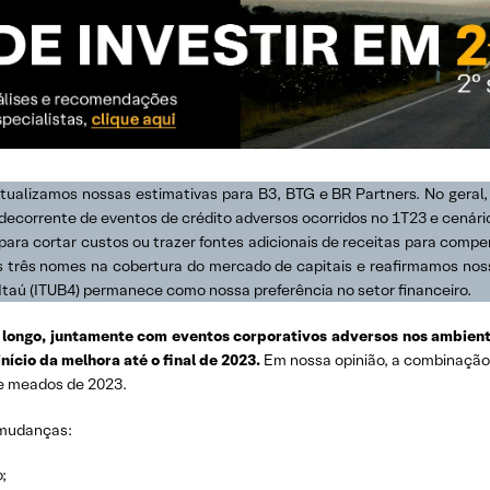
 atualizamos nossas estimativas para B3, BTG e BR Partners. No geral
decorrente de eventos de crédito adversos ocorridos no 1T23 e cenári
para cortar custos ou trazer fontes adicionais de receitas para compen
s três nomes na cobertura do mercado de capitais e reafirmamos n
taú (ITUB4) permanece como nossa preferência no setor financeiro.
s longo, juntamente com eventos corporativos adversos nos ambient
ício da melhora até o final de 2023.
Em nossa opinião, a combinação d
de meados de 2023.
 mudanças:
;