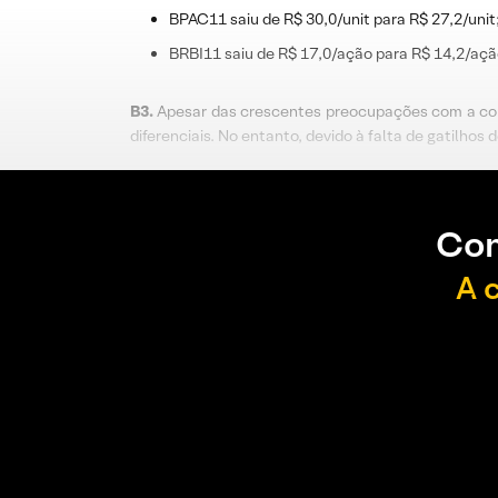
BPAC11 saiu de R$ 30,0/unit para R$ 27,2/unit
BRBI11 saiu de R$ 17,0/ação para R$ 14,2/açã
B3.
Apesar das crescentes preocupações com a con
diferenciais. No entanto, devido à falta de gatilhos
Con
A 