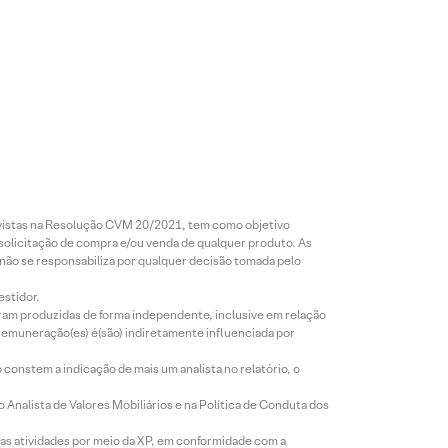
revistas na Resolução CVM 20/2021, tem como objetivo
 solicitação de compra e/ou venda de qualquer produto. As
 não se responsabiliza por qualquer decisão tomada pelo
estidor.
foram produzidas de forma independente, inclusive em relação
 remuneração(es) é(são) indiretamente influenciada por
constem a indicação de mais um analista no relatório, o
Analista de Valores Mobiliários e na Política de Conduta dos
s atividades por meio da XP, em conformidade com a