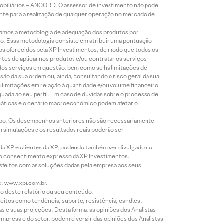
Mobiliários – ANCORD. O assessor de investimento não pode
iente para a realização de qualquer operação no mercado de
lizamos a metodologia de adequação dos produtos por
to. Essa metodologia consiste em atribuir uma pontuação
tos oferecidos pela XP Investimentos, de modo que todos os
ntes de aplicar nos produtos e/ou contratar os serviços
 dos serviços em questão, bem como se há limitações de
o da sua ordem ou, ainda, consultando o risco geral da sua
m limitações em relação à quantidade e/ou volume financeiro
equada ao seu perfil. Em caso de dúvidas sobre o processo de
imáticas e o cenário macroeconômico podem afetar o
empo. Os desempenhos anteriores não são necessariamente
m simulações e os resultados reais poderão ser
 da XP e clientes da XP, podendo também ser divulgado no
évio consentimento expresso da XP Investimentos.
isfeitos com as soluções dadas pela empresa aos seus
s: www.xpi.com.br.
ão deste relatório ou seu conteúdo.
eitos como tendência, suporte, resistência, candles,
s e suas projeções. Desta forma, as opiniões dos Analistas
presa e do setor, podem divergir das opiniões dos Analistas