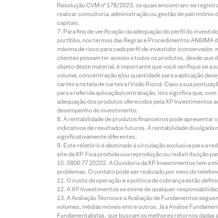
Resolução CVM nº 178/2023, os quais encontram-se registrad
realizar consultoria, administração ou gestão de patrimônio 
capitais.
Para fins de verificação da adequação do perfil do invest
portfólio, nos termos das Regras e Procedimentos ANBIMA de
máxima de risco para cada perfil de investidor (conservado
clientes possam ter acesso a todos os produtos, desde que de
objeto deste material, é importante que você verifique se a
volume, concentração e/ou quantidade para a aplicação dese
carteira na tela de carteira (Visão Risco). Caso a sua pontu
para a referida aplicação/contratação, isto significa que, co
adequação dos produtos oferecidos pela XP Investimentos ao
desempenho do investimento.
A rentabilidade de produtos financeiros pode apresentar
indicativos de resultados futuros. A rentabilidade divulgada
significativamente diferentes.
Este relatório é destinado à circulação exclusiva para a 
site da XP. Fica proibida sua reprodução ou redistribuição p
0800 77 20202. A Ouvidoria da XP Investimentos tem a mi
problemas. O contato pode ser realizado por meio do telefon
O custo da operação e a política de cobrança estão defini
A XP Investimentos se exime de qualquer responsabilidade
A Avaliação Técnica e a Avaliação de Fundamentos seguem
volumes, médias móveis entre outros. Já a Análise Fundament
Fundamentalistas, que buscam os melhores retornos dadas as