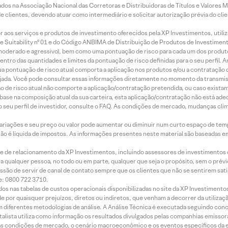
os na Associação Nacional das Corretoras e Distribuidoras de Títulos e Valores 
de clientes, devendo atuar como intermediário e solicitar autorização prévia do cl
idor aos serviços e produtos de investimento oferecidos pela XP Investimentos, uti
 Suitability nº 01 e do Código ANBIMA de Distribuição de Produtos de Investimen
r, moderado e agressivo), bem como uma pontuação de risco para cada um dos produ
ntro das quantidades e limites da pontuação de risco definidas para o seu perfil. A
 sua pontuação de risco atual comporta a aplicação nos produtos e/ou a contratação
jada. Você pode consultar essas informações diretamente no momento da transmissã
ação de risco atual não comporte a aplicação/contratação pretendida, ou caso exista
m base na composição atual da sua carteira, esta aplicação/contratação não está ad
 seu perfil de investidor, consulte o FAQ. As condições de mercado, mudanças cl
 variações e seu preço ou valor pode aumentar ou diminuir num curto espaço de t
 não é líquida de impostos. As informações presentes neste material são baseadas e
rede de relacionamento da XP Investimentos, incluindo assessores de investimentos
ara qualquer pessoa, no todo ou em parte, qualquer que seja o propósito, sem o pr
ssão de servir de canal de contato sempre que os clientes que não se sentirem sat
e: 0800 722 3710.
dos nas tabelas de custos operacionais disponibilizadas no site da XP Investimento
 por quaisquer prejuízos, diretos ou indiretos, que venham a decorrer da utilizaç
 diferentes metodologias de análise. A Análise Técnica é executada seguindo conc
alista utiliza como informação os resultados divulgados pelas companhias emissora
 condições de mercado, o cenário macroeconômico e os eventos específicos da em