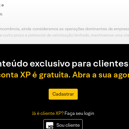
; e
o.
corrência, ainda consideramos as operações dominantes da empresa 
 de curto prazo e potencial de valorização limitado, mantivemos uma cl
teúdo exclusivo para clientes
conta XP é gratuita. Abra a sua ago
Cadastrar
Já é cliente XP?
Faça seu login
Sou cliente