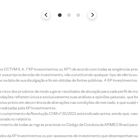
entos CCTVM S.A. (“XP Investimentos ou XP”) de acordo com todas as exigências p
r sua própria decisão de investimento, não constituindo qualquer tipo de oferta ou
s na data de sua divulgação e foram obtidas de fontes públicas. A XP Investimentos
e risco dos produtos de modo a gerar resultados de alocação para cada perfil de inv
mendações refletem única e exclusivamente suas análises e opiniões pessoais, que 
aviso prévio em decorrência de alterações nas condições de mercado, e que sua(s)
realizadas pela XP Investimentos.
lo cumprimento da Resolução CVM nº 20/2021 está indicado acima, sendo que, caso 
onado no relatório.
imento de todas as regras previstas no Código de Conduta da APIMEC Brasil para o 
ados da XP Investimentos ou por assessores de investimento que desempenham sua