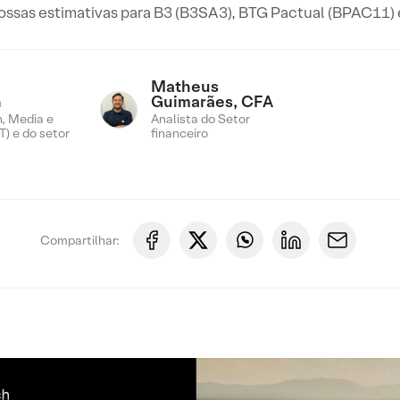
ssas estimativas para B3 (B3SA3), BTG Pactual (BPAC11) 
Matheus
n
Guimarães, CFA
, Media e
Analista do Setor
) e do setor
financeiro
Compartilhar: