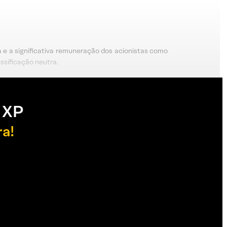
e a significativa remuneração dos acionistas como
assificação neutra.
 XP
ra!