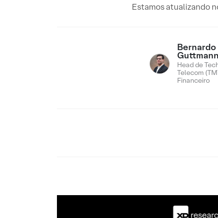
Estamos atualizando no
Bernardo
Guttman
Head de Tech
Telecom (TMT
Financeiro