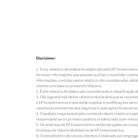
Disclaimer:
Este relatório de análise foi elaborado pela XP Investim
fornecer informações que possam auxiliar o investidor a toma
informações contidas neste relatório são consideradas válida
cliente com base no presente relatório.
Este relatório foi elaborado considerando a classificação d
O(s) signatário(s) deste relatório declara(m) que as reco
à XP Investimentos e que estão sujeitas a modificações sem 
receitas provenientes dos negócios e operações financeiras 
O analista responsável pelo conteúdo deste relatório e pe
responsável será o primeiro analista credenciado a ser menci
Os analistas da XP Investimentos estão obrigados ao cumpr
Analistas de Valores Mobiliários da XP Investimentos.
O atendimento de nossos clientes é realizado por empreg