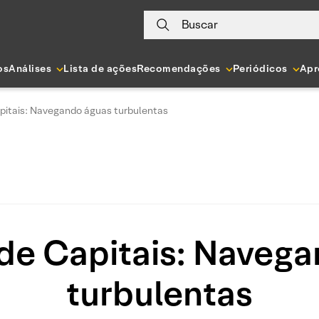
Buscar
os
Análises
Lista de ações
Recomendações
Periódicos
Apr
itais: Navegando águas turbulentas
de Capitais: Navega
turbulentas