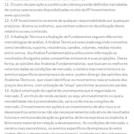
O custo da operação e a política de cobrança estão definidos nas tabelas
de custos operacionais disponibilizadas no site da XP Investimentos:
www.xpi.com.br.
A XP Investimentos se exime de qualquer responsabilidade por quaisquer
prejuízos, diretos ou indiretos, que venham a decorrer da utilização deste
relatório ou seu conteúdo.
A Avaliação Técnica e a Avaliação de Fundamentos seguem diferentes
metodologias de análise. A Análise Técnica é executada seguindo conceitos
como tendência, suporte, resistência, candles, volumes, médias móveis
entre outros. Já a Análise Fundamentalista utiliza como informação os
resultados divulgados pelas companhias emissoras e suas projeções. Desta
forma, as opiniões dos Analistas Fundamentalistas, que buscam os melhores
retornos dadas as condições de mercado, o cenário macroeconômico e os
eventos específicos da empresa e do setor, podem divergir das opiniões dos
Analistas Técnicos, que visam identificar os movimentos mais prováveis dos
preços dos ativos, com utilização de “stops” para limitar as possíveis perdas.
Ação é uma fração do capital de uma empresa que é negociada no
mercado. É um título de renda variável, ou seja, um investimento no qual a
rentabilidade não é preestabelecida, varia conforme as cotações de
mercado. O investimento em ações é um investimento de alto risco e os
desempenhos anteriores não são necessariamente indicativos de resultados
futuros e nenhuma declaração ou garantia, de forma expressa ou implícita, é
feita neste material em relação a desempenhos. As condições de mercado, o
cenário macroeconômico, os eventos específicos da empresa e do setor
podem afetar o desempenho do investimento, podendo resultar até mesmo