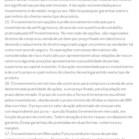
em significativas perdas patrimoniais. A duração recomendada para o
investimento é de médio-longo prazo. Não há quaisquer garantias sobre o
patrimônio do cliente neste tipo de produto.
O investimento em opções é preferencialmente indicado para
investidores de perfil agressivo, de acordo com a política de suitability
praticada pela XP Investimentos. No mercado de opções, são negociados
direitos de compra ou venda de um bem por preço fixado em data futura,
devendo o adquirente do direito negociado pagar um prêmio ao vendedor tal
como num acordo seguro. As operações com esses derivativos são
consideradas de risco muito alto por apresentarem altas relações de risco e
retorno e algumas posições apresentarem a possibilidade de perdas
superiores ao capital investido. A duração recomendada para o investimento
é de curto prazo e o patrimônio do cliente não está garantido neste tipo de
produto.
O investimento em termos são contratos para compra ou a venda de uma
determinada quantidade de ações, a um preço fixado, para liquidação em
prazo determinado. O prazo do contrato a Termo é livremente escolhido
pelos investidores, obedecendo o prazo mínimo de 16 dias e máximo de 999
dias corridos. O preço será o valor da ação adicionado de uma parcela
correspondente aos juros – que são fixados livremente em mercado, em
função do prazo do contrato. Toda transação a termo requer um depósito de
garantia. Essas garantias são prestadas em duas formas: cobertura ou
margem.
O investimento em Mercados Futuros embute riscos de perdas