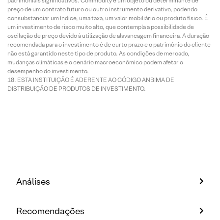
patrimoniais significativos. Commodity é um objeto ou determinante de
preço de um contrato futuro ou outro instrumento derivativo, podendo
consubstanciar um índice, uma taxa, um valor mobiliário ou produto físico. É
um investimento de risco muito alto, que contempla a possibilidade de
oscilação de preço devido à utilização de alavancagem financeira. A duração
recomendada para o investimento é de curto prazo e o patrimônio do cliente
não está garantido neste tipo de produto. As condições de mercado,
mudanças climáticas e o cenário macroeconômico podem afetar o
desempenho do investimento.
ESTA INSTITUIÇÃO É ADERENTE AO CÓDIGO ANBIMA DE
DISTRIBUIÇÃO DE PRODUTOS DE INVESTIMENTO.
Análises
Recomendações