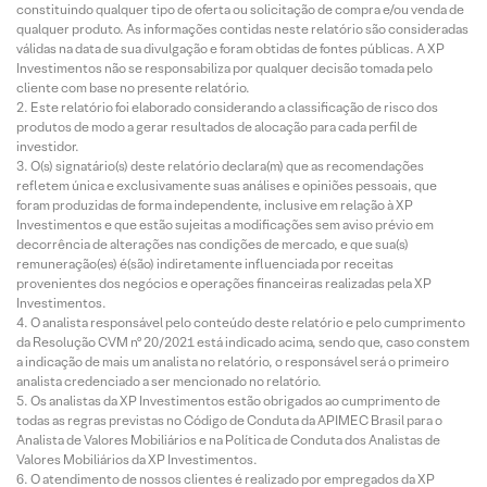
constituindo qualquer tipo de oferta ou solicitação de compra e/ou venda de
qualquer produto. As informações contidas neste relatório são consideradas
válidas na data de sua divulgação e foram obtidas de fontes públicas. A XP
Investimentos não se responsabiliza por qualquer decisão tomada pelo
cliente com base no presente relatório.
Este relatório foi elaborado considerando a classificação de risco dos
produtos de modo a gerar resultados de alocação para cada perfil de
investidor.
O(s) signatário(s) deste relatório declara(m) que as recomendações
refletem única e exclusivamente suas análises e opiniões pessoais, que
foram produzidas de forma independente, inclusive em relação à XP
Investimentos e que estão sujeitas a modificações sem aviso prévio em
decorrência de alterações nas condições de mercado, e que sua(s)
remuneração(es) é(são) indiretamente influenciada por receitas
provenientes dos negócios e operações financeiras realizadas pela XP
Investimentos.
O analista responsável pelo conteúdo deste relatório e pelo cumprimento
da Resolução CVM nº 20/2021 está indicado acima, sendo que, caso constem
a indicação de mais um analista no relatório, o responsável será o primeiro
analista credenciado a ser mencionado no relatório.
Os analistas da XP Investimentos estão obrigados ao cumprimento de
todas as regras previstas no Código de Conduta da APIMEC Brasil para o
Analista de Valores Mobiliários e na Política de Conduta dos Analistas de
Valores Mobiliários da XP Investimentos.
O atendimento de nossos clientes é realizado por empregados da XP