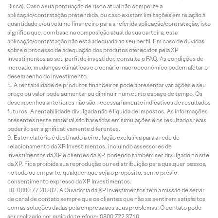
Risco). Caso a sua pontuação de risco atual não comporte a
aplicação/contratação pretendida, ou caso existam limitações em relação à
quantidade e/ou volume financeiro para a referida aplicação/contratação, isto
significa que, com base na composição atual da sua carteira, esta
aplicação/contratação não está adequada ao seu perfil. Em caso de dúvidas
sobre o processo de adequação dos produtos oferecidos pela XP
Investimentos ao seu perfil de investidor, consulte o FAQ. As condições de
mercado, mudanças climáticas e o cenário macroeconômico podem afetar o
desempenho do investimento.
A rentabilidade de produtos financeiros pode apresentar variações e seu
preço ou valor pode aumentar ou diminuir num curto espaço de tempo. Os
desempenhos anteriores não são necessariamente indicativos de resultados
futuros. A rentabilidade divulgada não é líquida de impostos. As informações
presentes neste material são baseadas em simulações e os resultados reais
poderão ser significativamente diferentes.
Este relatório é destinado à circulação exclusiva para a rede de
relacionamento da XP Investimentos, incluindo assessores de
investimentos da XP e clientes da XP, podendo também ser divulgado no site
da XP. Fica proibida sua reprodução ou redistribuição para qualquer pessoa,
no todo ou em parte, qualquer que seja o propósito, sem o prévio
consentimento expresso da XP Investimentos.
0800 77 20202. A Ouvidoria da XP Investimentos tem a missão de servir
de canal de contato sempre que os clientes que não se sentirem satisfeitos
com as soluções dadas pela empresa aos seus problemas. O contato pode
ser realizado por meio do telefone: 0800 722 3710.