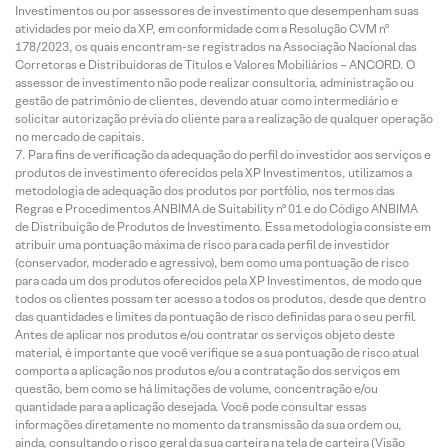
Investimentos ou por assessores de investimento que desempenham suas
atividades por meio da XP, em conformidade com a Resolução CVM nº
178/2023, os quais encontram-se registrados na Associação Nacional das
Corretoras e Distribuidoras de Títulos e Valores Mobiliários – ANCORD. O
assessor de investimento não pode realizar consultoria, administração ou
gestão de patrimônio de clientes, devendo atuar como intermediário e
solicitar autorização prévia do cliente para a realização de qualquer operação
no mercado de capitais.
Para fins de verificação da adequação do perfil do investidor aos serviços e
produtos de investimento oferecidos pela XP Investimentos, utilizamos a
metodologia de adequação dos produtos por portfólio, nos termos das
Regras e Procedimentos ANBIMA de Suitability nº 01 e do Código ANBIMA
de Distribuição de Produtos de Investimento. Essa metodologia consiste em
atribuir uma pontuação máxima de risco para cada perfil de investidor
(conservador, moderado e agressivo), bem como uma pontuação de risco
para cada um dos produtos oferecidos pela XP Investimentos, de modo que
todos os clientes possam ter acesso a todos os produtos, desde que dentro
das quantidades e limites da pontuação de risco definidas para o seu perfil.
Antes de aplicar nos produtos e/ou contratar os serviços objeto deste
material, é importante que você verifique se a sua pontuação de risco atual
comporta a aplicação nos produtos e/ou a contratação dos serviços em
questão, bem como se há limitações de volume, concentração e/ou
quantidade para a aplicação desejada. Você pode consultar essas
informações diretamente no momento da transmissão da sua ordem ou,
ainda, consultando o risco geral da sua carteira na tela de carteira (Visão