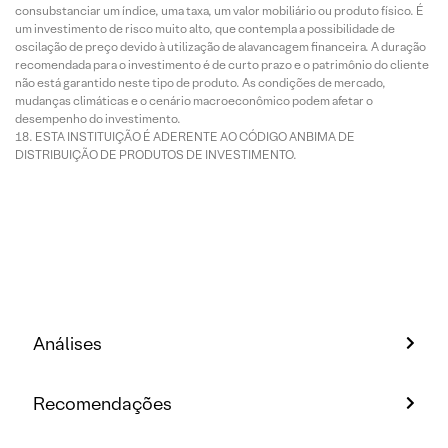
consubstanciar um índice, uma taxa, um valor mobiliário ou produto físico. É
um investimento de risco muito alto, que contempla a possibilidade de
oscilação de preço devido à utilização de alavancagem financeira. A duração
recomendada para o investimento é de curto prazo e o patrimônio do cliente
não está garantido neste tipo de produto. As condições de mercado,
mudanças climáticas e o cenário macroeconômico podem afetar o
desempenho do investimento.
ESTA INSTITUIÇÃO É ADERENTE AO CÓDIGO ANBIMA DE
DISTRIBUIÇÃO DE PRODUTOS DE INVESTIMENTO.
Análises
Recomendações