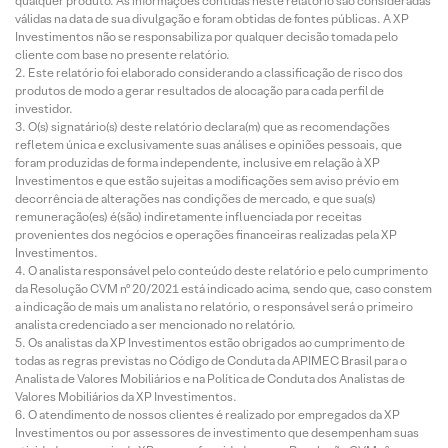
qualquer produto. As informações contidas neste relatório são consideradas
válidas na data de sua divulgação e foram obtidas de fontes públicas. A XP
Investimentos não se responsabiliza por qualquer decisão tomada pelo
cliente com base no presente relatório.
Este relatório foi elaborado considerando a classificação de risco dos
produtos de modo a gerar resultados de alocação para cada perfil de
investidor.
O(s) signatário(s) deste relatório declara(m) que as recomendações
refletem única e exclusivamente suas análises e opiniões pessoais, que
foram produzidas de forma independente, inclusive em relação à XP
Investimentos e que estão sujeitas a modificações sem aviso prévio em
decorrência de alterações nas condições de mercado, e que sua(s)
remuneração(es) é(são) indiretamente influenciada por receitas
provenientes dos negócios e operações financeiras realizadas pela XP
Investimentos.
O analista responsável pelo conteúdo deste relatório e pelo cumprimento
da Resolução CVM nº 20/2021 está indicado acima, sendo que, caso constem
a indicação de mais um analista no relatório, o responsável será o primeiro
analista credenciado a ser mencionado no relatório.
Os analistas da XP Investimentos estão obrigados ao cumprimento de
todas as regras previstas no Código de Conduta da APIMEC Brasil para o
Analista de Valores Mobiliários e na Política de Conduta dos Analistas de
Valores Mobiliários da XP Investimentos.
O atendimento de nossos clientes é realizado por empregados da XP
Investimentos ou por assessores de investimento que desempenham suas