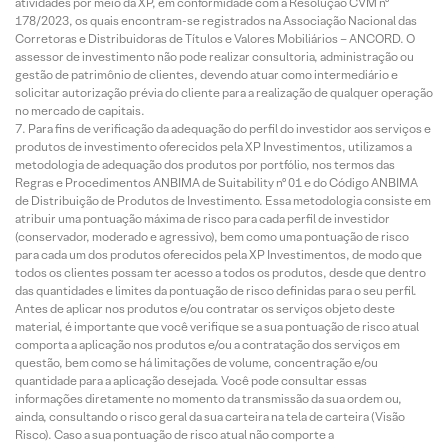
atividades por meio da XP, em conformidade com a Resolução CVM nº
178/2023, os quais encontram-se registrados na Associação Nacional das
Corretoras e Distribuidoras de Títulos e Valores Mobiliários – ANCORD. O
assessor de investimento não pode realizar consultoria, administração ou
gestão de patrimônio de clientes, devendo atuar como intermediário e
solicitar autorização prévia do cliente para a realização de qualquer operação
no mercado de capitais.
Para fins de verificação da adequação do perfil do investidor aos serviços e
produtos de investimento oferecidos pela XP Investimentos, utilizamos a
metodologia de adequação dos produtos por portfólio, nos termos das
Regras e Procedimentos ANBIMA de Suitability nº 01 e do Código ANBIMA
de Distribuição de Produtos de Investimento. Essa metodologia consiste em
atribuir uma pontuação máxima de risco para cada perfil de investidor
(conservador, moderado e agressivo), bem como uma pontuação de risco
para cada um dos produtos oferecidos pela XP Investimentos, de modo que
todos os clientes possam ter acesso a todos os produtos, desde que dentro
das quantidades e limites da pontuação de risco definidas para o seu perfil.
Antes de aplicar nos produtos e/ou contratar os serviços objeto deste
material, é importante que você verifique se a sua pontuação de risco atual
comporta a aplicação nos produtos e/ou a contratação dos serviços em
questão, bem como se há limitações de volume, concentração e/ou
quantidade para a aplicação desejada. Você pode consultar essas
informações diretamente no momento da transmissão da sua ordem ou,
ainda, consultando o risco geral da sua carteira na tela de carteira (Visão
Risco). Caso a sua pontuação de risco atual não comporte a