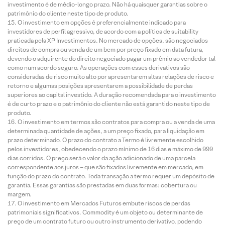
investimento é de médio-longo prazo. Não há quaisquer garantias sobre o
patrimônio do cliente neste tipo de produto.
O investimento em opções é preferencialmente indicado para
investidores de perfil agressivo, de acordo com a política de suitability
praticada pela XP Investimentos. No mercado de opções, são negociados
direitos de compra ou venda de um bem por preço fixado em data futura,
devendo o adquirente do direito negociado pagar um prêmio ao vendedor tal
como num acordo seguro. As operações com esses derivativos são
consideradas de risco muito alto por apresentarem altas relações de risco e
retorno e algumas posições apresentarem a possibilidade de perdas
superiores ao capital investido. A duração recomendada para o investimento
é de curto prazo e o patrimônio do cliente não está garantido neste tipo de
produto.
O investimento em termos são contratos para compra ou a venda de uma
determinada quantidade de ações, a um preço fixado, para liquidação em
prazo determinado. O prazo do contrato a Termo é livremente escolhido
pelos investidores, obedecendo o prazo mínimo de 16 dias e máximo de 999
dias corridos. O preço será o valor da ação adicionado de uma parcela
correspondente aos juros – que são fixados livremente em mercado, em
função do prazo do contrato. Toda transação a termo requer um depósito de
garantia. Essas garantias são prestadas em duas formas: cobertura ou
margem.
O investimento em Mercados Futuros embute riscos de perdas
patrimoniais significativos. Commodity é um objeto ou determinante de
preço de um contrato futuro ou outro instrumento derivativo, podendo