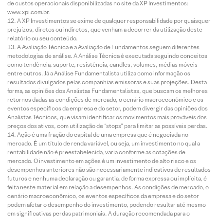
de custos operacionais disponibilizadas no site da XP Investimentos:
www.xpi.com.br.
A XP Investimentos se exime de qualquer responsabilidade por quaisquer
prejuízos, diretos ou indiretos, que venham a decorrer da utilização deste
relatório ou seu conteúdo.
A Avaliação Técnica e a Avaliação de Fundamentos seguem diferentes
metodologias de análise. A Análise Técnica é executada seguindo conceitos
como tendência, suporte, resistência, candles, volumes, médias móveis
entre outros. Já a Análise Fundamentalista utiliza como informação os
resultados divulgados pelas companhias emissoras e suas projeções. Desta
forma, as opiniões dos Analistas Fundamentalistas, que buscam os melhores
retornos dadas as condições de mercado, o cenário macroeconômico e os
eventos específicos da empresa e do setor, podem divergir das opiniões dos
Analistas Técnicos, que visam identificar os movimentos mais prováveis dos
preços dos ativos, com utilização de “stops” para limitar as possíveis perdas.
Ação é uma fração do capital de uma empresa que é negociada no
mercado. É um título de renda variável, ou seja, um investimento no qual a
rentabilidade não é preestabelecida, varia conforme as cotações de
mercado. O investimento em ações é um investimento de alto risco e os
desempenhos anteriores não são necessariamente indicativos de resultados
futuros e nenhuma declaração ou garantia, de forma expressa ou implícita, é
feita neste material em relação a desempenhos. As condições de mercado, o
cenário macroeconômico, os eventos específicos da empresa e do setor
podem afetar o desempenho do investimento, podendo resultar até mesmo
em significativas perdas patrimoniais. A duração recomendada para o