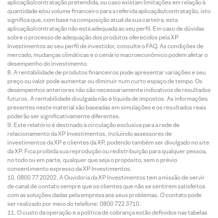
aplicação/contratação pretendida, ou caso existam limitações em relação à
quantidade e/ou volume financeiro para a referida aplicação/contratação, isto
significa que, com base na composição atual da sua carteira, esta
aplicação/contratação não está adequada ao seu perfil. Em caso de dúvidas
sobre o processo de adequação dos produtos oferecidos pela XP
Investimentos ao seu perfil de investidor, consulte o FAQ. As condições de
mercado, mudanças climáticas e o cenário macroeconômico podem afetar o
desempenho do investimento.
A rentabilidade de produtos financeiros pode apresentar variações e seu
preço ou valor pode aumentar ou diminuir num curto espaço de tempo. Os
desempenhos anteriores não são necessariamente indicativos de resultados
futuros. A rentabilidade divulgada não é líquida de impostos. As informações
presentes neste material são baseadas em simulações e os resultados reais
poderão ser significativamente diferentes.
Este relatório é destinado à circulação exclusiva para a rede de
relacionamento da XP Investimentos, incluindo assessores de
investimentos da XP e clientes da XP, podendo também ser divulgado no site
da XP. Fica proibida sua reprodução ou redistribuição para qualquer pessoa,
no todo ou em parte, qualquer que seja o propósito, sem o prévio
consentimento expresso da XP Investimentos.
0800 77 20202. A Ouvidoria da XP Investimentos tem a missão de servir
de canal de contato sempre que os clientes que não se sentirem satisfeitos
com as soluções dadas pela empresa aos seus problemas. O contato pode
ser realizado por meio do telefone: 0800 722 3710.
O custo da operação e a política de cobrança estão definidos nas tabelas