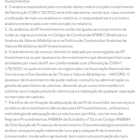
Investimentos.
O analista responsável pelo conteúdo deste relatório e pelo cumprimento
da Resolução CVM nº 20/2021 está indicado acima, sendo que, caso constem
a indicação de mais um analista no relatório, o responsável será o primeiro
analista credenciado a ser mencionado no relatório.
Os analistas da XP Investimentos estão obrigados ao cumprimento de
todas as regras previstas no Código de Conduta da APIMEC Brasil para o
Analista de Valores Mobiliários e na Política de Conduta dos Analistas de
Valores Mobiliários da XP Investimentos.
O atendimento de nossos clientes é realizado por empregados da XP
Investimentos ou por assessores de investimento que desempenham suas
atividades por meio da XP, em conformidade com a Resolução CVM nº
178/2023, os quais encontram-se registrados na Associação Nacional das
Corretoras e Distribuidoras de Títulos e Valores Mobiliários – ANCORD. O
assessor de investimento não pode realizar consultoria, administração ou
gestão de patrimônio de clientes, devendo atuar como intermediário e
solicitar autorização prévia do cliente para a realização de qualquer operação
no mercado de capitais.
Para fins de verificação da adequação do perfil do investidor aos serviços e
produtos de investimento oferecidos pela XP Investimentos, utilizamos a
metodologia de adequação dos produtos por portfólio, nos termos das
Regras e Procedimentos ANBIMA de Suitability nº 01 e do Código ANBIMA
de Distribuição de Produtos de Investimento. Essa metodologia consiste em
atribuir uma pontuação máxima de risco para cada perfil de investidor
(conservador, moderado e agressivo), bem como uma pontuação de risco