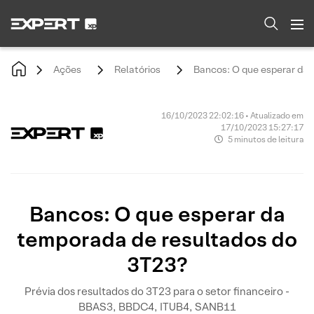
Ações
Relatórios
Bancos: O que esperar da 
16/10/2023 22:02:16 • Atualizado em
17/10/2023 15:27:17
5 minutos de leitura
Bancos: O que esperar da
temporada de resultados do
3T23?
Prévia dos resultados do 3T23 para o setor financeiro -
BBAS3, BBDC4, ITUB4, SANB11