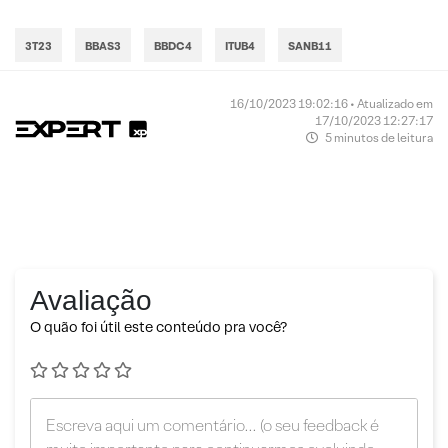
3T23
BBAS3
BBDC4
ITUB4
SANB11
16/10/2023 19:02:16 • Atualizado em
17/10/2023 12:27:17
5 minutos de leitura
Avaliação
O quão foi útil este conteúdo pra você?