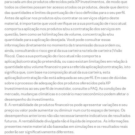
para cada um dos produtos oferecidos pela XP Investimentos, de modo que
todos os clientes possam ter acesso a todos os produtos, desde que dentro
das quantidades e limites da pontuação de risco definidas para o seu perfil.
Antes de aplicar nos produtos e/ou contratar os serviços objeto deste
material, é importante que você verifique se a sua pontuação de risco atual
comporta a aplicação nos produtos e/ou a contratação dos serviços em
questão, bem como se há limitações de volume, concentração e/ou
quantidade para a aplicação desejada. Você pode consultar essas
informações diretamente no momento da transmissão da sua ordem ou,
ainda, consultando o risco geral da sua carteira na tela de carteira (Visão
Risco). Caso a sua pontuação de risco atual não comporte a
aplicação/contratação pretendida, ou caso existam limitações em relação à
quantidade e/ou volume financeiro para a referida aplicação/contratação, isto
significa que, com base na composição atual da sua carteira, esta
aplicação/contratação não está adequada ao seu perfil. Em caso de dúvidas
sobre o processo de adequação dos produtos oferecidos pela XP
Investimentos ao seu perfil de investidor, consulte o FAQ. As condições de
mercado, mudanças climáticas e o cenário macroeconômico podem afetar o
desempenho do investimento.
A rentabilidade de produtos financeiros pode apresentar variações e seu
preço ou valor pode aumentar ou diminuir num curto espaço de tempo. Os
desempenhos anteriores não são necessariamente indicativos de resultados
futuros. A rentabilidade divulgada não é líquida de impostos. As informações
presentes neste material são baseadas em simulações e os resultados reais
poderão ser significativamente diferentes.