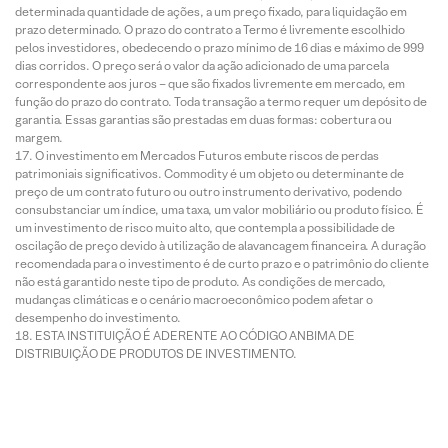
determinada quantidade de ações, a um preço fixado, para liquidação em
prazo determinado. O prazo do contrato a Termo é livremente escolhido
pelos investidores, obedecendo o prazo mínimo de 16 dias e máximo de 999
dias corridos. O preço será o valor da ação adicionado de uma parcela
correspondente aos juros – que são fixados livremente em mercado, em
função do prazo do contrato. Toda transação a termo requer um depósito de
garantia. Essas garantias são prestadas em duas formas: cobertura ou
margem.
O investimento em Mercados Futuros embute riscos de perdas
patrimoniais significativos. Commodity é um objeto ou determinante de
preço de um contrato futuro ou outro instrumento derivativo, podendo
consubstanciar um índice, uma taxa, um valor mobiliário ou produto físico. É
um investimento de risco muito alto, que contempla a possibilidade de
oscilação de preço devido à utilização de alavancagem financeira. A duração
recomendada para o investimento é de curto prazo e o patrimônio do cliente
não está garantido neste tipo de produto. As condições de mercado,
mudanças climáticas e o cenário macroeconômico podem afetar o
desempenho do investimento.
ESTA INSTITUIÇÃO É ADERENTE AO CÓDIGO ANBIMA DE
DISTRIBUIÇÃO DE PRODUTOS DE INVESTIMENTO.