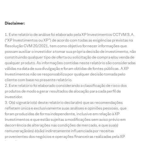
7 Ago
7 Ago
7 Ago
7 Ago
2026 • 3
2026 • 3
2026 • 10
2026 • 2
mins de
mins de
mins de
mins de
leitura
leitura
leitura
leitura
Disclaimer:
PetroR
LOG
Utilities
Unipa
Este relatório de análise foi elaborado pela XP Investimentos CCTVM S.A.
econca
CP
:
(UNIP
(“XP Investimentos ou XP”) de acordo com todas as exigências previstas na
vo
(LOGG
Pacote
) |
Resolução CVM 20/2021, tem como objetivo fornecer informações que
(RECV
3):
de
Resul
possam auxiliar o investidor a tomar sua própria decisão de investimento, não
3) |
Tendên
Resulta
dos d
constituindo qualquer tipo de oferta ou solicitação de compra e/ou venda de
Resulta
cias
dos do
2T26:
qualquer produto. As informações contidas neste relatório são consideradas
válidas na data de sua divulgação e foram obtidas de fontes públicas. A XP
dos do
operaci
2T26 –
Melho
Investimentos não se responsabiliza por qualquer decisão tomada pelo
2T26:
onais
AXIA,
a
cliente com base no presente relatório.
Resulta
sólidas
AURE,
seque
Este relatório foi elaborado considerando a classificação de risco dos
dos em
e
CPLE e
cial, 
produtos de modo a gerar resultados de alocação para cada perfil de
investidor.
linha
deman
EGIE
linha
O(s) signatário(s) deste relatório declara(m) que as recomendações
da por
com a
refletem única e exclusivamente suas análises e opiniões pessoais, que
nova
expec
foram produzidas de forma independente, inclusive em relação à XP
reciclag
tivas
Investimentos e que estão sujeitas a modificações sem aviso prévio em
em de
decorrência de alterações nas condições de mercado, e que sua(s)
remuneração(es) é(são) indiretamente influenciada por receitas
ativos
provenientes dos negócios e operações financeiras realizadas pela XP