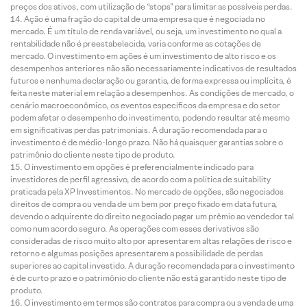
preços dos ativos, com utilização de “stops” para limitar as possíveis perdas.
Ação é uma fração do capital de uma empresa que é negociada no
mercado. É um título de renda variável, ou seja, um investimento no qual a
rentabilidade não é preestabelecida, varia conforme as cotações de
mercado. O investimento em ações é um investimento de alto risco e os
desempenhos anteriores não são necessariamente indicativos de resultados
futuros e nenhuma declaração ou garantia, de forma expressa ou implícita, é
feita neste material em relação a desempenhos. As condições de mercado, o
cenário macroeconômico, os eventos específicos da empresa e do setor
podem afetar o desempenho do investimento, podendo resultar até mesmo
em significativas perdas patrimoniais. A duração recomendada para o
investimento é de médio-longo prazo. Não há quaisquer garantias sobre o
patrimônio do cliente neste tipo de produto.
O investimento em opções é preferencialmente indicado para
investidores de perfil agressivo, de acordo com a política de suitability
praticada pela XP Investimentos. No mercado de opções, são negociados
direitos de compra ou venda de um bem por preço fixado em data futura,
devendo o adquirente do direito negociado pagar um prêmio ao vendedor tal
como num acordo seguro. As operações com esses derivativos são
consideradas de risco muito alto por apresentarem altas relações de risco e
retorno e algumas posições apresentarem a possibilidade de perdas
superiores ao capital investido. A duração recomendada para o investimento
é de curto prazo e o patrimônio do cliente não está garantido neste tipo de
produto.
O investimento em termos são contratos para compra ou a venda de uma