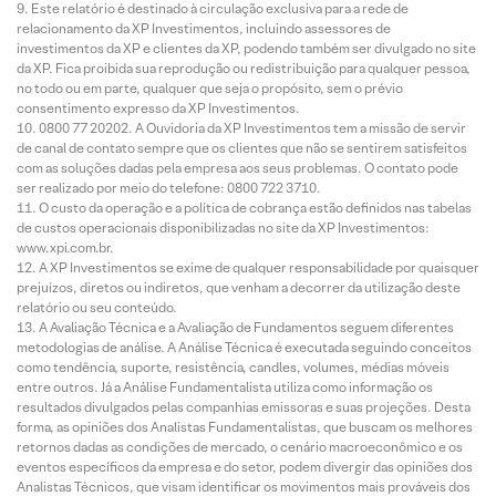
Este relatório é destinado à circulação exclusiva para a rede de
relacionamento da XP Investimentos, incluindo assessores de
investimentos da XP e clientes da XP, podendo também ser divulgado no site
da XP. Fica proibida sua reprodução ou redistribuição para qualquer pessoa,
no todo ou em parte, qualquer que seja o propósito, sem o prévio
consentimento expresso da XP Investimentos.
0800 77 20202. A Ouvidoria da XP Investimentos tem a missão de servir
de canal de contato sempre que os clientes que não se sentirem satisfeitos
com as soluções dadas pela empresa aos seus problemas. O contato pode
ser realizado por meio do telefone: 0800 722 3710.
O custo da operação e a política de cobrança estão definidos nas tabelas
de custos operacionais disponibilizadas no site da XP Investimentos:
www.xpi.com.br.
A XP Investimentos se exime de qualquer responsabilidade por quaisquer
prejuízos, diretos ou indiretos, que venham a decorrer da utilização deste
relatório ou seu conteúdo.
A Avaliação Técnica e a Avaliação de Fundamentos seguem diferentes
metodologias de análise. A Análise Técnica é executada seguindo conceitos
como tendência, suporte, resistência, candles, volumes, médias móveis
entre outros. Já a Análise Fundamentalista utiliza como informação os
resultados divulgados pelas companhias emissoras e suas projeções. Desta
forma, as opiniões dos Analistas Fundamentalistas, que buscam os melhores
retornos dadas as condições de mercado, o cenário macroeconômico e os
eventos específicos da empresa e do setor, podem divergir das opiniões dos
Analistas Técnicos, que visam identificar os movimentos mais prováveis dos