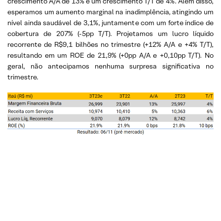
crescimento A/A de 13% e um crescimento T/T de 4%. Além disso,
esperamos um aumento marginal na inadimplência, atingindo um
nível ainda saudável de 3,1%, juntamente com um forte índice de
cobertura de 207% (-5pp T/T). Projetamos um lucro líquido
recorrente de R$9,1 bilhões no trimestre (+12% A/A e +4% T/T),
resultando em um ROE de 21,9% (+0pp A/A e +0,10pp T/T). No
geral, não antecipamos nenhuma surpresa significativa no
trimestre.
Se você ainda não tem conta na XP
Investimentos, abra a sua!
CLIQUE AQUI