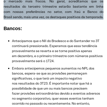
o mercado mais fracos. No geral, acreditamos que os
resultados do terceiro trimestre estarão bastante em linha
com nossas preferências no setor, com Itaú e Banco do
Brasil sendo, mais uma vez, os destaques positivos da temporada.
Bancos:
Antecipamos que o NII do Bradesco e do Santander no 3T
continuará pressionado. Esperamos que essa tendência
provavelmente se reverta e se torne positiva apenas
em dezembro, e o primeiro trimestre com números positivos
provavelmente será o 1T24.
Embora antecipemos pequenos aumentos no NPL dos
bancos, espera-se que as provisões permaneçam
significativas, o que terá um impacto negativo
nos resultados do 3T23. É importante notar que há a
possibilidade de que um ou mais bancos precisem
fazer provisões extraordinárias devido a eventos adversos
no segmento corporativo, quer esses eventos tenham
ocorrido no passado ou recentemente. No entanto,