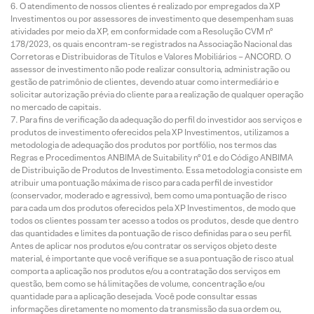
O atendimento de nossos clientes é realizado por empregados da XP
Investimentos ou por assessores de investimento que desempenham suas
atividades por meio da XP, em conformidade com a Resolução CVM nº
178/2023, os quais encontram-se registrados na Associação Nacional das
Corretoras e Distribuidoras de Títulos e Valores Mobiliários – ANCORD. O
assessor de investimento não pode realizar consultoria, administração ou
gestão de patrimônio de clientes, devendo atuar como intermediário e
solicitar autorização prévia do cliente para a realização de qualquer operação
no mercado de capitais.
Para fins de verificação da adequação do perfil do investidor aos serviços e
produtos de investimento oferecidos pela XP Investimentos, utilizamos a
metodologia de adequação dos produtos por portfólio, nos termos das
Regras e Procedimentos ANBIMA de Suitability nº 01 e do Código ANBIMA
de Distribuição de Produtos de Investimento. Essa metodologia consiste em
atribuir uma pontuação máxima de risco para cada perfil de investidor
(conservador, moderado e agressivo), bem como uma pontuação de risco
para cada um dos produtos oferecidos pela XP Investimentos, de modo que
todos os clientes possam ter acesso a todos os produtos, desde que dentro
das quantidades e limites da pontuação de risco definidas para o seu perfil.
Antes de aplicar nos produtos e/ou contratar os serviços objeto deste
material, é importante que você verifique se a sua pontuação de risco atual
comporta a aplicação nos produtos e/ou a contratação dos serviços em
questão, bem como se há limitações de volume, concentração e/ou
quantidade para a aplicação desejada. Você pode consultar essas
informações diretamente no momento da transmissão da sua ordem ou,