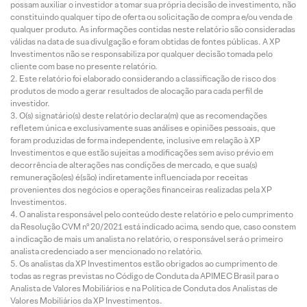
possam auxiliar o investidor a tomar sua própria decisão de investimento, não
constituindo qualquer tipo de oferta ou solicitação de compra e/ou venda de
qualquer produto. As informações contidas neste relatório são consideradas
válidas na data de sua divulgação e foram obtidas de fontes públicas. A XP
Investimentos não se responsabiliza por qualquer decisão tomada pelo
cliente com base no presente relatório.
Este relatório foi elaborado considerando a classificação de risco dos
produtos de modo a gerar resultados de alocação para cada perfil de
investidor.
O(s) signatário(s) deste relatório declara(m) que as recomendações
refletem única e exclusivamente suas análises e opiniões pessoais, que
foram produzidas de forma independente, inclusive em relação à XP
Investimentos e que estão sujeitas a modificações sem aviso prévio em
decorrência de alterações nas condições de mercado, e que sua(s)
remuneração(es) é(são) indiretamente influenciada por receitas
provenientes dos negócios e operações financeiras realizadas pela XP
Investimentos.
O analista responsável pelo conteúdo deste relatório e pelo cumprimento
da Resolução CVM nº 20/2021 está indicado acima, sendo que, caso constem
a indicação de mais um analista no relatório, o responsável será o primeiro
analista credenciado a ser mencionado no relatório.
Os analistas da XP Investimentos estão obrigados ao cumprimento de
todas as regras previstas no Código de Conduta da APIMEC Brasil para o
Analista de Valores Mobiliários e na Política de Conduta dos Analistas de
Valores Mobiliários da XP Investimentos.