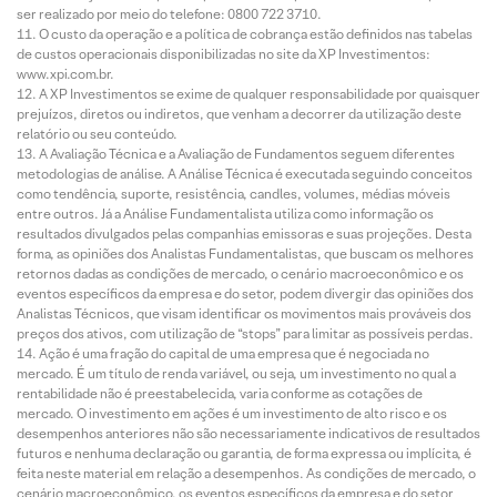
ser realizado por meio do telefone: 0800 722 3710.
O custo da operação e a política de cobrança estão definidos nas tabelas
de custos operacionais disponibilizadas no site da XP Investimentos:
www.xpi.com.br.
A XP Investimentos se exime de qualquer responsabilidade por quaisquer
prejuízos, diretos ou indiretos, que venham a decorrer da utilização deste
relatório ou seu conteúdo.
A Avaliação Técnica e a Avaliação de Fundamentos seguem diferentes
metodologias de análise. A Análise Técnica é executada seguindo conceitos
como tendência, suporte, resistência, candles, volumes, médias móveis
entre outros. Já a Análise Fundamentalista utiliza como informação os
resultados divulgados pelas companhias emissoras e suas projeções. Desta
forma, as opiniões dos Analistas Fundamentalistas, que buscam os melhores
retornos dadas as condições de mercado, o cenário macroeconômico e os
eventos específicos da empresa e do setor, podem divergir das opiniões dos
Analistas Técnicos, que visam identificar os movimentos mais prováveis dos
preços dos ativos, com utilização de “stops” para limitar as possíveis perdas.
Ação é uma fração do capital de uma empresa que é negociada no
mercado. É um título de renda variável, ou seja, um investimento no qual a
rentabilidade não é preestabelecida, varia conforme as cotações de
mercado. O investimento em ações é um investimento de alto risco e os
desempenhos anteriores não são necessariamente indicativos de resultados
futuros e nenhuma declaração ou garantia, de forma expressa ou implícita, é
feita neste material em relação a desempenhos. As condições de mercado, o
cenário macroeconômico, os eventos específicos da empresa e do setor