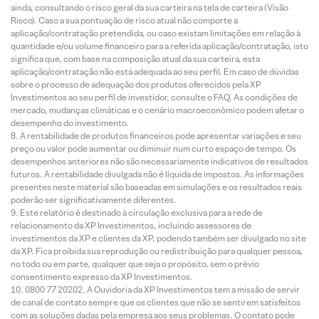
ainda, consultando o risco geral da sua carteira na tela de carteira (Visão
Risco). Caso a sua pontuação de risco atual não comporte a
aplicação/contratação pretendida, ou caso existam limitações em relação à
quantidade e/ou volume financeiro para a referida aplicação/contratação, isto
significa que, com base na composição atual da sua carteira, esta
aplicação/contratação não está adequada ao seu perfil. Em caso de dúvidas
sobre o processo de adequação dos produtos oferecidos pela XP
Investimentos ao seu perfil de investidor, consulte o FAQ. As condições de
mercado, mudanças climáticas e o cenário macroeconômico podem afetar o
desempenho do investimento.
A rentabilidade de produtos financeiros pode apresentar variações e seu
preço ou valor pode aumentar ou diminuir num curto espaço de tempo. Os
desempenhos anteriores não são necessariamente indicativos de resultados
futuros. A rentabilidade divulgada não é líquida de impostos. As informações
presentes neste material são baseadas em simulações e os resultados reais
poderão ser significativamente diferentes.
Este relatório é destinado à circulação exclusiva para a rede de
relacionamento da XP Investimentos, incluindo assessores de
investimentos da XP e clientes da XP, podendo também ser divulgado no site
da XP. Fica proibida sua reprodução ou redistribuição para qualquer pessoa,
no todo ou em parte, qualquer que seja o propósito, sem o prévio
consentimento expresso da XP Investimentos.
0800 77 20202. A Ouvidoria da XP Investimentos tem a missão de servir
de canal de contato sempre que os clientes que não se sentirem satisfeitos
com as soluções dadas pela empresa aos seus problemas. O contato pode