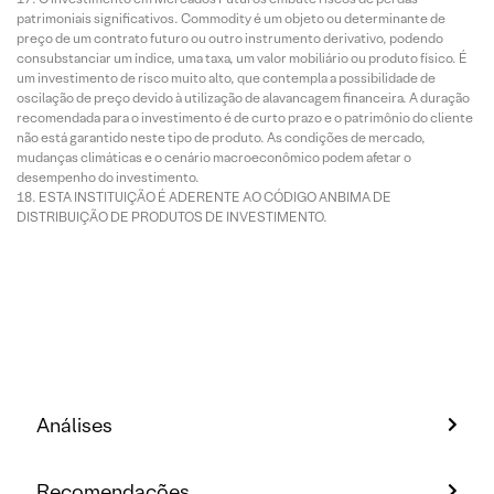
patrimoniais significativos. Commodity é um objeto ou determinante de
preço de um contrato futuro ou outro instrumento derivativo, podendo
consubstanciar um índice, uma taxa, um valor mobiliário ou produto físico. É
um investimento de risco muito alto, que contempla a possibilidade de
oscilação de preço devido à utilização de alavancagem financeira. A duração
recomendada para o investimento é de curto prazo e o patrimônio do cliente
não está garantido neste tipo de produto. As condições de mercado,
mudanças climáticas e o cenário macroeconômico podem afetar o
desempenho do investimento.
ESTA INSTITUIÇÃO É ADERENTE AO CÓDIGO ANBIMA DE
DISTRIBUIÇÃO DE PRODUTOS DE INVESTIMENTO.
Análises
Recomendações