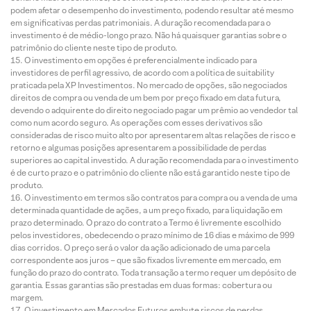
podem afetar o desempenho do investimento, podendo resultar até mesmo
em significativas perdas patrimoniais. A duração recomendada para o
investimento é de médio-longo prazo. Não há quaisquer garantias sobre o
patrimônio do cliente neste tipo de produto.
O investimento em opções é preferencialmente indicado para
investidores de perfil agressivo, de acordo com a política de suitability
praticada pela XP Investimentos. No mercado de opções, são negociados
direitos de compra ou venda de um bem por preço fixado em data futura,
devendo o adquirente do direito negociado pagar um prêmio ao vendedor tal
como num acordo seguro. As operações com esses derivativos são
consideradas de risco muito alto por apresentarem altas relações de risco e
retorno e algumas posições apresentarem a possibilidade de perdas
superiores ao capital investido. A duração recomendada para o investimento
é de curto prazo e o patrimônio do cliente não está garantido neste tipo de
produto.
O investimento em termos são contratos para compra ou a venda de uma
determinada quantidade de ações, a um preço fixado, para liquidação em
prazo determinado. O prazo do contrato a Termo é livremente escolhido
pelos investidores, obedecendo o prazo mínimo de 16 dias e máximo de 999
dias corridos. O preço será o valor da ação adicionado de uma parcela
correspondente aos juros – que são fixados livremente em mercado, em
função do prazo do contrato. Toda transação a termo requer um depósito de
garantia. Essas garantias são prestadas em duas formas: cobertura ou
margem.
O investimento em Mercados Futuros embute riscos de perdas