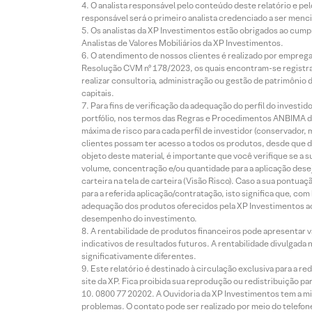
O analista responsável pelo conteúdo deste relatório e pe
responsável será o primeiro analista credenciado a ser menci
Os analistas da XP Investimentos estão obrigados ao cumpr
Analistas de Valores Mobiliários da XP Investimentos.
O atendimento de nossos clientes é realizado por empreg
Resolução CVM nº 178/2023, os quais encontram-se registrad
realizar consultoria, administração ou gestão de patrimônio 
capitais.
Para fins de verificação da adequação do perfil do invest
portfólio, nos termos das Regras e Procedimentos ANBIMA de
máxima de risco para cada perfil de investidor (conservado
clientes possam ter acesso a todos os produtos, desde que de
objeto deste material, é importante que você verifique se a
volume, concentração e/ou quantidade para a aplicação dese
carteira na tela de carteira (Visão Risco). Caso a sua pontu
para a referida aplicação/contratação, isto significa que, co
adequação dos produtos oferecidos pela XP Investimentos ao
desempenho do investimento.
A rentabilidade de produtos financeiros pode apresentar
indicativos de resultados futuros. A rentabilidade divulgada
significativamente diferentes.
Este relatório é destinado à circulação exclusiva para a 
site da XP. Fica proibida sua reprodução ou redistribuição p
0800 77 20202. A Ouvidoria da XP Investimentos tem a mi
problemas. O contato pode ser realizado por meio do telefon