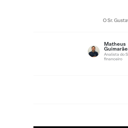
O Sr. Gusta
Matheus
Guimarãe
Analista do 
financeiro