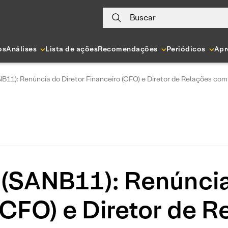
Buscar
os
Análises
Lista de ações
Recomendações
Periódicos
Apr
11): Renúncia do Diretor Financeiro (CFO) e Diretor de Relações com 
(SANB11): Renúncia
(CFO) e Diretor de 