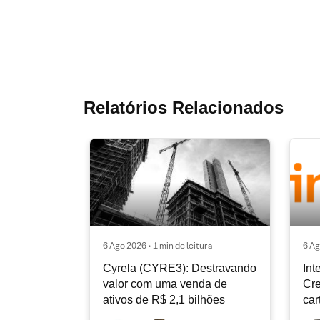
Relatórios Relacionados
6 Ago 2026 • 1 min de leitura
6 Ag
Cyrela (CYRE3): Destravando
Int
valor com uma venda de
Cre
ativos de R$ 2,1 bilhões
car
con