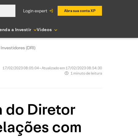
login expert
Abra sua conta XP
enda a Investir
Vídeos
Investidores (DRI)
17/02/2023 08:05:04 • Atualizado em 17/02/2023 08:54:30
1 minuto de leitura
 do Diretor
Relações com