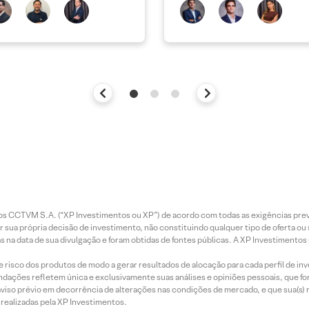
bate
entos CCTVM S.A. (“XP Investimentos ou XP”) de acordo com todas as exigências p
r sua própria decisão de investimento, não constituindo qualquer tipo de oferta ou
s na data de sua divulgação e foram obtidas de fontes públicas. A XP Investimentos
e risco dos produtos de modo a gerar resultados de alocação para cada perfil de inv
mendações refletem única e exclusivamente suas análises e opiniões pessoais, que 
aviso prévio em decorrência de alterações nas condições de mercado, e que sua(s)
realizadas pela XP Investimentos.