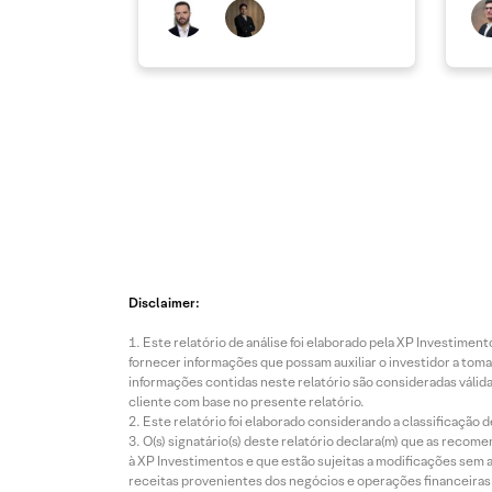
de
Disclaimer:
Este relatório de análise foi elaborado pela XP Investim
fornecer informações que possam auxiliar o investidor a toma
informações contidas neste relatório são consideradas válida
cliente com base no presente relatório.
Este relatório foi elaborado considerando a classificação d
O(s) signatário(s) deste relatório declara(m) que as reco
à XP Investimentos e que estão sujeitas a modificações sem 
receitas provenientes dos negócios e operações financeiras 