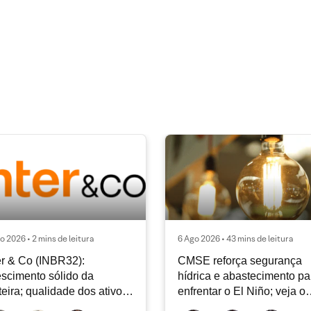
o 2026 • 2 mins de leitura
6 Ago 2026 • 43 mins de leitura
er & Co (INBR32):
CMSE reforça segurança
scimento sólido da
hídrica e abastecimento pa
teira; qualidade dos ativos
enfrentar o El Niño; veja o
tinua sendo o principal
Radar Energia XP | Agosto