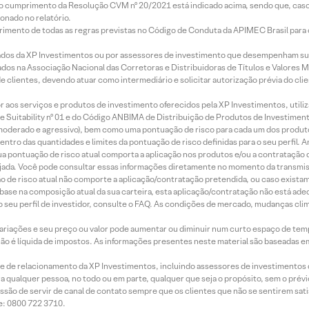
lo cumprimento da Resolução CVM nº 20/2021 está indicado acima, sendo que, caso 
onado no relatório.
imento de todas as regras previstas no Código de Conduta da APIMEC Brasil para o 
ados da XP Investimentos ou por assessores de investimento que desempenham sua
os na Associação Nacional das Corretoras e Distribuidoras de Títulos e Valores 
de clientes, devendo atuar como intermediário e solicitar autorização prévia do cl
idor aos serviços e produtos de investimento oferecidos pela XP Investimentos, uti
 Suitability nº 01 e do Código ANBIMA de Distribuição de Produtos de Investimen
r, moderado e agressivo), bem como uma pontuação de risco para cada um dos produ
ntro das quantidades e limites da pontuação de risco definidas para o seu perfil. A
 sua pontuação de risco atual comporta a aplicação nos produtos e/ou a contratação
jada. Você pode consultar essas informações diretamente no momento da transmissã
ação de risco atual não comporte a aplicação/contratação pretendida, ou caso exista
m base na composição atual da sua carteira, esta aplicação/contratação não está ad
 seu perfil de investidor, consulte o FAQ. As condições de mercado, mudanças cl
 variações e seu preço ou valor pode aumentar ou diminuir num curto espaço de t
 não é líquida de impostos. As informações presentes neste material são baseadas e
rede de relacionamento da XP Investimentos, incluindo assessores de investimentos
ara qualquer pessoa, no todo ou em parte, qualquer que seja o propósito, sem o pr
ssão de servir de canal de contato sempre que os clientes que não se sentirem sat
e: 0800 722 3710.