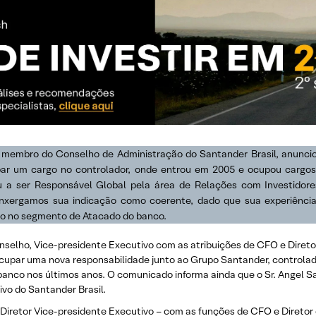
e membro do Conselho de Administração do Santander Brasil, anunci
par um cargo no controlador, onde entrou em 2005 e ocupou cargo
ou a ser Responsável Global pela área de Relações com Investidor
, enxergamos sua indicação como coerente, dado que sua experiênc
co no segmento de Atacado do banco.
lho, Vice-presidente Executivo com as atribuições de CFO e Diretor 
cupar uma nova responsabilidade junto ao Grupo Santander, controlad
 banco nos últimos anos. O comunicado informa ainda que o Sr. Angel S
ivo do Santander Brasil.
 Diretor Vice-presidente Executivo – com as funções de CFO e Diretor