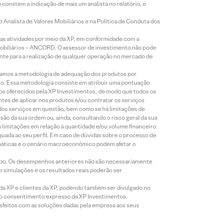
constem a indicação de mais um analista no relatório, o
Analista de Valores Mobiliários e na Política de Conduta dos
s atividades por meio da XP, em conformidade com a
Mobiliários – ANCORD. O assessor de investimento não pode
iente para a realização de qualquer operação no mercado de
lizamos a metodologia de adequação dos produtos por
to. Essa metodologia consiste em atribuir uma pontuação
tos oferecidos pela XP Investimentos, de modo que todos os
ntes de aplicar nos produtos e/ou contratar os serviços
 dos serviços em questão, bem como se há limitações de
o da sua ordem ou, ainda, consultando o risco geral da sua
m limitações em relação à quantidade e/ou volume financeiro
equada ao seu perfil. Em caso de dúvidas sobre o processo de
imáticas e o cenário macroeconômico podem afetar o
empo. Os desempenhos anteriores não são necessariamente
m simulações e os resultados reais poderão ser
 da XP e clientes da XP, podendo também ser divulgado no
évio consentimento expresso da XP Investimentos.
isfeitos com as soluções dadas pela empresa aos seus