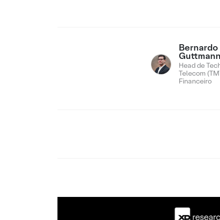
Bernardo
Guttman
Head de Tech
Telecom (TMT
Financeiro