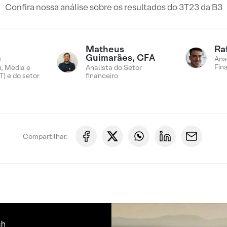
Confira nossa análise sobre os resultados do 3T23 da B3
Matheus
Ra
n
Guimarães, CFA
Ana
Fin
, Media e
Analista do Setor
) e do setor
financeiro
Compartilhar: