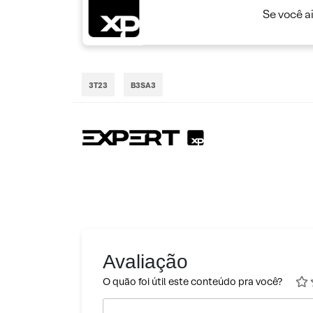
Se você a
3T23
B3SA3
Avaliação
O quão foi útil este conteúdo pra você?