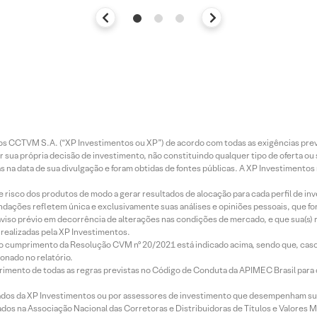
entos CCTVM S.A. (“XP Investimentos ou XP”) de acordo com todas as exigências p
r sua própria decisão de investimento, não constituindo qualquer tipo de oferta ou
s na data de sua divulgação e foram obtidas de fontes públicas. A XP Investimentos
e risco dos produtos de modo a gerar resultados de alocação para cada perfil de inv
mendações refletem única e exclusivamente suas análises e opiniões pessoais, que 
aviso prévio em decorrência de alterações nas condições de mercado, e que sua(s)
realizadas pela XP Investimentos.
lo cumprimento da Resolução CVM nº 20/2021 está indicado acima, sendo que, caso 
onado no relatório.
imento de todas as regras previstas no Código de Conduta da APIMEC Brasil para o 
ados da XP Investimentos ou por assessores de investimento que desempenham sua
os na Associação Nacional das Corretoras e Distribuidoras de Títulos e Valores 