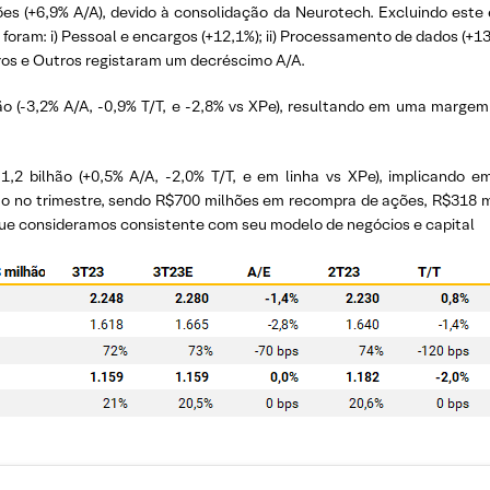
es (+6,9% A/A), devido à consolidação da Neurotech. Excluindo este e
foram: i) Pessoal e encargos (+12,1%); ii) Processamento de dados (+13
iros e Outros registaram um decréscimo A/A.
hão (-3,2% A/A, -0,9% T/T, e -2,8% vs XPe), resultando em uma marge
2 bilhão (+0,5% A/A, -2,0% T/T, e em linha vs XPe), implicando 
hão no trimestre, sendo R$700 milhões em recompra de ações, R$318 mi
que consideramos consistente com seu modelo de negócios e capital