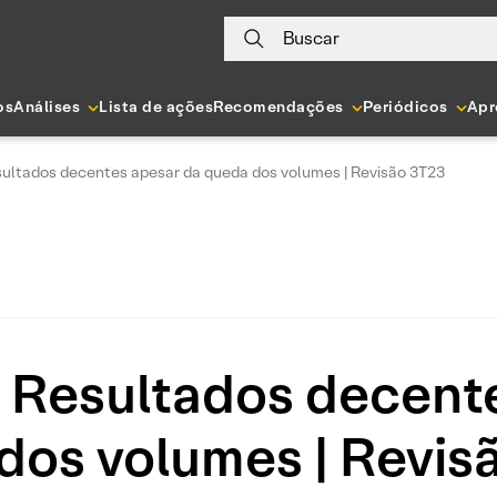
Buscar
os
Análises
Lista de ações
Recomendações
Periódicos
Apr
sultados decentes apesar da queda dos volumes | Revisão 3T23
 Resultados decent
dos volumes | Revis