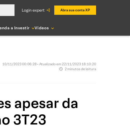
login expert
Abra sua conta XP
enda a Investir
Vídeos
10/11/2023 00:06:28 • Atualizado em 22/11/2023 18:10:20
2 minutos de leitura
es apesar da
ão 3T23