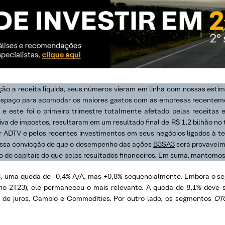
ão a receita liquida, seus números vieram em linha com nossas esti
ir espaço para acomodar os maiores gastos com as empresas recenteme
e este foi o primeiro trimestre totalmente afetado pelas receita
iva de impostos, resultaram em um resultado final de R$ 1,2 bilhão n
r ADTV e pelos recentes investimentos em seus negócios ligados à t
nossa convicção de que o desempenho das ações
B3SA3
será provavelme
do de capitais do que pelos resultados financeiros. Em suma, mantemo
23, uma queda de -0,4% A/A, mas +0,8% sequencialmente. Embora o seg
5% no 2T23), ele permaneceu o mais relevante. A queda de 8,1% dev
e juros, Cambio e Commodities. Por outro lado, os segmentos
OT