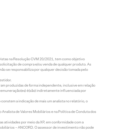
revistas na Resolução CVM 20/2021, tem como objetivo
 solicitação de compra e/ou venda de qualquer produto. As
 não se responsabiliza por qualquer decisão tomada pelo
estidor.
foram produzidas de forma independente, inclusive em relação
 remuneração(es) é(são) indiretamente influenciada por
constem a indicação de mais um analista no relatório, o
Analista de Valores Mobiliários e na Política de Conduta dos
s atividades por meio da XP, em conformidade com a
Mobiliários – ANCORD. O assessor de investimento não pode