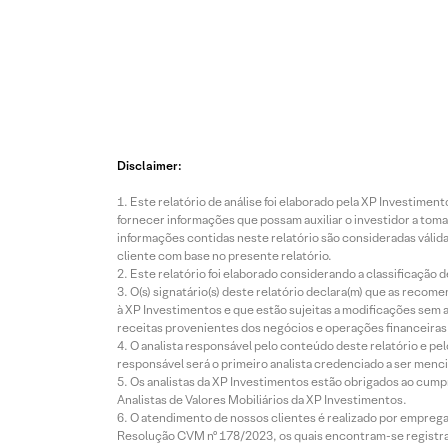
Disclaimer:
Este relatório de análise foi elaborado pela XP Investim
fornecer informações que possam auxiliar o investidor a toma
informações contidas neste relatório são consideradas válida
cliente com base no presente relatório.
Este relatório foi elaborado considerando a classificação d
O(s) signatário(s) deste relatório declara(m) que as reco
à XP Investimentos e que estão sujeitas a modificações sem 
receitas provenientes dos negócios e operações financeiras 
O analista responsável pelo conteúdo deste relatório e pe
responsável será o primeiro analista credenciado a ser menci
Os analistas da XP Investimentos estão obrigados ao cumpr
Analistas de Valores Mobiliários da XP Investimentos.
O atendimento de nossos clientes é realizado por empreg
Resolução CVM nº 178/2023, os quais encontram-se registrad