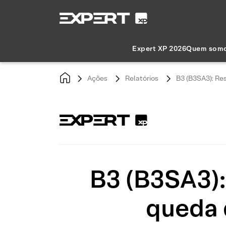
Expert XP 2026
Quem som
Ações
Relatórios
B3 (B3SA3): Re
B3 (B3SA3):
queda 