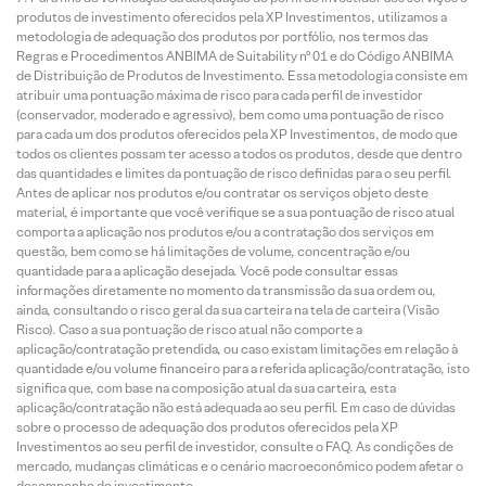
produtos de investimento oferecidos pela XP Investimentos, utilizamos a
metodologia de adequação dos produtos por portfólio, nos termos das
Regras e Procedimentos ANBIMA de Suitability nº 01 e do Código ANBIMA
de Distribuição de Produtos de Investimento. Essa metodologia consiste em
atribuir uma pontuação máxima de risco para cada perfil de investidor
(conservador, moderado e agressivo), bem como uma pontuação de risco
para cada um dos produtos oferecidos pela XP Investimentos, de modo que
todos os clientes possam ter acesso a todos os produtos, desde que dentro
das quantidades e limites da pontuação de risco definidas para o seu perfil.
Antes de aplicar nos produtos e/ou contratar os serviços objeto deste
material, é importante que você verifique se a sua pontuação de risco atual
comporta a aplicação nos produtos e/ou a contratação dos serviços em
questão, bem como se há limitações de volume, concentração e/ou
quantidade para a aplicação desejada. Você pode consultar essas
informações diretamente no momento da transmissão da sua ordem ou,
ainda, consultando o risco geral da sua carteira na tela de carteira (Visão
Risco). Caso a sua pontuação de risco atual não comporte a
aplicação/contratação pretendida, ou caso existam limitações em relação à
quantidade e/ou volume financeiro para a referida aplicação/contratação, isto
significa que, com base na composição atual da sua carteira, esta
aplicação/contratação não está adequada ao seu perfil. Em caso de dúvidas
sobre o processo de adequação dos produtos oferecidos pela XP
Investimentos ao seu perfil de investidor, consulte o FAQ. As condições de
mercado, mudanças climáticas e o cenário macroeconômico podem afetar o
desempenho do investimento.