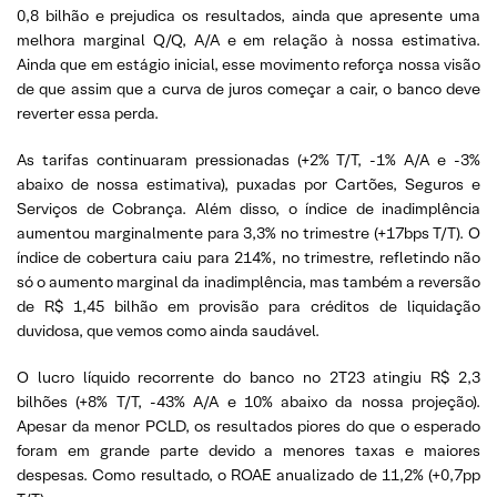
0,8 bilhão e prejudica os resultados, ainda que apresente uma
melhora marginal Q/Q, A/A e em relação à nossa estimativa.
Ainda que em estágio inicial, esse movimento reforça nossa visão
de que assim que a curva de juros começar a cair, o banco deve
reverter essa perda.
As tarifas continuaram pressionadas (+2% T/T, -1% A/A e -3%
abaixo de nossa estimativa), puxadas por Cartões, Seguros e
Serviços de Cobrança. Além disso, o índice de inadimplência
aumentou marginalmente para 3,3% no trimestre (+17bps T/T). O
índice de cobertura caiu para 214%, no trimestre, refletindo não
só o aumento marginal da inadimplência, mas também a reversão
de R$ 1,45 bilhão em provisão para créditos de liquidação
duvidosa, que vemos como ainda saudável.
O lucro líquido recorrente do banco no 2T23 atingiu R$ 2,3
bilhões (+8% T/T, -43% A/A e 10% abaixo da nossa projeção).
Apesar da menor PCLD, os resultados piores do que o esperado
foram em grande parte devido a menores taxas e maiores
despesas. Como resultado, o ROAE anualizado de 11,2% (+0,7pp