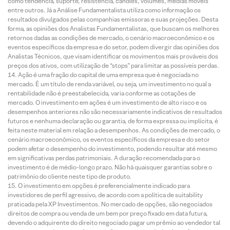
como tendência, suporte, resistência, candles, volumes, médias móveis
entre outros. Já a Análise Fundamentalista utiliza como informação os
resultados divulgados pelas companhias emissoras e suas projeções. Desta
forma, as opiniões dos Analistas Fundamentalistas, que buscam os melhores
retornos dadas as condições de mercado, o cenário macroeconômico e os
eventos específicos da empresa e do setor, podem divergir das opiniões dos
Analistas Técnicos, que visam identificar os movimentos mais prováveis dos
preços dos ativos, com utilização de “stops” para limitar as possíveis perdas.
Ação é uma fração do capital de uma empresa que é negociada no
mercado. É um título de renda variável, ou seja, um investimento no qual a
rentabilidade não é preestabelecida, varia conforme as cotações de
mercado. O investimento em ações é um investimento de alto risco e os
desempenhos anteriores não são necessariamente indicativos de resultados
futuros e nenhuma declaração ou garantia, de forma expressa ou implícita, é
feita neste material em relação a desempenhos. As condições de mercado, o
cenário macroeconômico, os eventos específicos da empresa e do setor
podem afetar o desempenho do investimento, podendo resultar até mesmo
em significativas perdas patrimoniais. A duração recomendada para o
investimento é de médio-longo prazo. Não há quaisquer garantias sobre o
patrimônio do cliente neste tipo de produto.
O investimento em opções é preferencialmente indicado para
investidores de perfil agressivo, de acordo com a política de suitability
praticada pela XP Investimentos. No mercado de opções, são negociados
direitos de compra ou venda de um bem por preço fixado em data futura,
devendo o adquirente do direito negociado pagar um prêmio ao vendedor tal