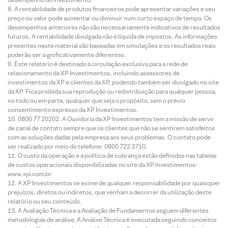
A rentabilidade de produtos financeiros pode apresentar variações e seu
preço ou valor pode aumentar ou diminuir num curto espaço de tempo. Os
desempenhos anteriores não são necessariamente indicativos de resultados
futuros. A rentabilidade divulgada não é líquida de impostos. As informações
presentes neste material são baseadas em simulações e os resultados reais
poderão ser significativamente diferentes.
Este relatório é destinado à circulação exclusiva para a rede de
relacionamento da XP Investimentos, incluindo assessores de
investimentos da XP e clientes da XP, podendo também ser divulgado no site
da XP. Fica proibida sua reprodução ou redistribuição para qualquer pessoa,
no todo ou em parte, qualquer que seja o propósito, sem o prévio
consentimento expresso da XP Investimentos.
0800 77 20202. A Ouvidoria da XP Investimentos tem a missão de servir
de canal de contato sempre que os clientes que não se sentirem satisfeitos
com as soluções dadas pela empresa aos seus problemas. O contato pode
ser realizado por meio do telefone: 0800 722 3710.
O custo da operação e a política de cobrança estão definidos nas tabelas
de custos operacionais disponibilizadas no site da XP Investimentos:
www.xpi.com.br.
A XP Investimentos se exime de qualquer responsabilidade por quaisquer
prejuízos, diretos ou indiretos, que venham a decorrer da utilização deste
relatório ou seu conteúdo.
A Avaliação Técnica e a Avaliação de Fundamentos seguem diferentes
metodologias de análise. A Análise Técnica é executada seguindo conceitos