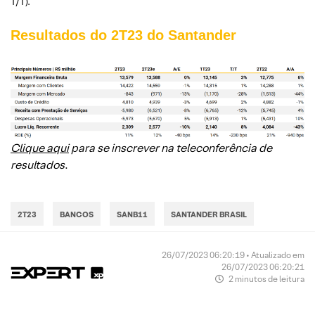
T/T).
Resultados do 2T23 do Santander
Clique aqui
para se inscrever na teleconferência de
resultados
.
2T23
BANCOS
SANB11
SANTANDER BRASIL
26/07/2023 06:20:19 • Atualizado em
26/07/2023 06:20:21
2 minutos de leitura