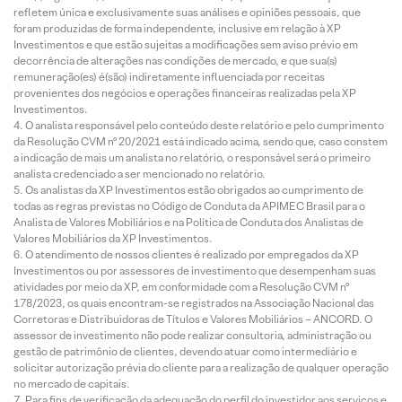
refletem única e exclusivamente suas análises e opiniões pessoais, que
foram produzidas de forma independente, inclusive em relação à XP
Investimentos e que estão sujeitas a modificações sem aviso prévio em
decorrência de alterações nas condições de mercado, e que sua(s)
remuneração(es) é(são) indiretamente influenciada por receitas
provenientes dos negócios e operações financeiras realizadas pela XP
Investimentos.
O analista responsável pelo conteúdo deste relatório e pelo cumprimento
da Resolução CVM nº 20/2021 está indicado acima, sendo que, caso constem
a indicação de mais um analista no relatório, o responsável será o primeiro
analista credenciado a ser mencionado no relatório.
Os analistas da XP Investimentos estão obrigados ao cumprimento de
todas as regras previstas no Código de Conduta da APIMEC Brasil para o
Analista de Valores Mobiliários e na Política de Conduta dos Analistas de
Valores Mobiliários da XP Investimentos.
O atendimento de nossos clientes é realizado por empregados da XP
Investimentos ou por assessores de investimento que desempenham suas
atividades por meio da XP, em conformidade com a Resolução CVM nº
178/2023, os quais encontram-se registrados na Associação Nacional das
Corretoras e Distribuidoras de Títulos e Valores Mobiliários – ANCORD. O
assessor de investimento não pode realizar consultoria, administração ou
gestão de patrimônio de clientes, devendo atuar como intermediário e
solicitar autorização prévia do cliente para a realização de qualquer operação
no mercado de capitais.
Para fins de verificação da adequação do perfil do investidor aos serviços e