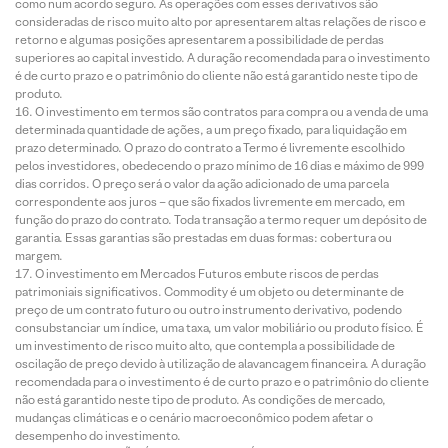
como num acordo seguro. As operações com esses derivativos são
consideradas de risco muito alto por apresentarem altas relações de risco e
retorno e algumas posições apresentarem a possibilidade de perdas
superiores ao capital investido. A duração recomendada para o investimento
é de curto prazo e o patrimônio do cliente não está garantido neste tipo de
produto.
O investimento em termos são contratos para compra ou a venda de uma
determinada quantidade de ações, a um preço fixado, para liquidação em
prazo determinado. O prazo do contrato a Termo é livremente escolhido
pelos investidores, obedecendo o prazo mínimo de 16 dias e máximo de 999
dias corridos. O preço será o valor da ação adicionado de uma parcela
correspondente aos juros – que são fixados livremente em mercado, em
função do prazo do contrato. Toda transação a termo requer um depósito de
garantia. Essas garantias são prestadas em duas formas: cobertura ou
margem.
O investimento em Mercados Futuros embute riscos de perdas
patrimoniais significativos. Commodity é um objeto ou determinante de
preço de um contrato futuro ou outro instrumento derivativo, podendo
consubstanciar um índice, uma taxa, um valor mobiliário ou produto físico. É
um investimento de risco muito alto, que contempla a possibilidade de
oscilação de preço devido à utilização de alavancagem financeira. A duração
recomendada para o investimento é de curto prazo e o patrimônio do cliente
não está garantido neste tipo de produto. As condições de mercado,
mudanças climáticas e o cenário macroeconômico podem afetar o
desempenho do investimento.