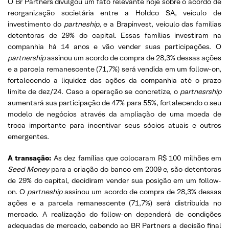
O Br Partners divulgou um fato relevante hoje sobre o acordo de
reorganização societária entre a Holdco SA, veículo de
investimento do
partneship
, e a Brapinvest, veículo das famílias
detentoras de 29% do capital. Essas famílias investiram na
companhia há 14 anos e vão vender suas participações. O
partnership
assinou um acordo de compra de 28,3% dessas ações
e a parcela remanescente (71,7%) será vendida em um follow-on,
fortalecendo a liquidez das ações da companhia até o prazo
limite de dez/24. Caso a operação se concretize, o
partnesrship
aumentará sua participação de 47% para 55%, fortalecendo o seu
modelo de negócios através da ampliação de uma moeda de
troca importante para incentivar seus sócios atuais e outros
emergentes.
A transação:
As dez famílias que colocaram R$ 100 milhões em
Seed Money
para a criação do banco em 2009 e, são detentoras
de 29% do capital, decidiram vender sua posição em um follow-
on. O
partneship
assinou um acordo de compra de 28,3% dessas
ações e a parcela remanescente (71,7%) será distribuída no
mercado. A realização do follow-on dependerá de condições
adequadas de mercado, cabendo ao BR Partners a decisão final