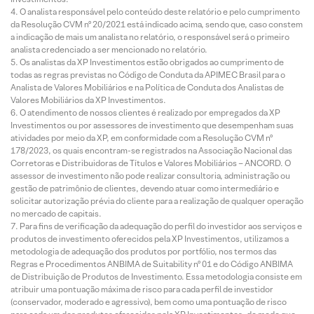
O analista responsável pelo conteúdo deste relatório e pelo cumprimento
da Resolução CVM nº 20/2021 está indicado acima, sendo que, caso constem
a indicação de mais um analista no relatório, o responsável será o primeiro
analista credenciado a ser mencionado no relatório.
Os analistas da XP Investimentos estão obrigados ao cumprimento de
todas as regras previstas no Código de Conduta da APIMEC Brasil para o
Analista de Valores Mobiliários e na Política de Conduta dos Analistas de
Valores Mobiliários da XP Investimentos.
O atendimento de nossos clientes é realizado por empregados da XP
Investimentos ou por assessores de investimento que desempenham suas
atividades por meio da XP, em conformidade com a Resolução CVM nº
178/2023, os quais encontram-se registrados na Associação Nacional das
Corretoras e Distribuidoras de Títulos e Valores Mobiliários – ANCORD. O
assessor de investimento não pode realizar consultoria, administração ou
gestão de patrimônio de clientes, devendo atuar como intermediário e
solicitar autorização prévia do cliente para a realização de qualquer operação
no mercado de capitais.
Para fins de verificação da adequação do perfil do investidor aos serviços e
produtos de investimento oferecidos pela XP Investimentos, utilizamos a
metodologia de adequação dos produtos por portfólio, nos termos das
Regras e Procedimentos ANBIMA de Suitability nº 01 e do Código ANBIMA
de Distribuição de Produtos de Investimento. Essa metodologia consiste em
atribuir uma pontuação máxima de risco para cada perfil de investidor
(conservador, moderado e agressivo), bem como uma pontuação de risco