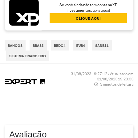
Se você ainda não tem conta na XP
Investimentos, abra a sua!
CLIQUE AQUI
BANCOS
BBAS3
BBDC4
ITUB4
SANB11
SISTEMA FINANCEIRO
31/08/2023 19:27:12 • Atualizado em
31/08/2023 19:28:33
3 minutos de leitura
Avaliação