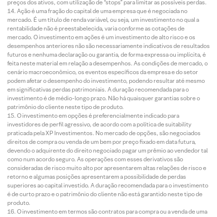
preços dos ativos, com utilização de “stops” para limitar as possíveis perdas.
Ação é uma fração do capital de uma empresa que é negociada no
mercado. É um título de renda variável, ou seja, um investimento no qual a
rentabilidade não é preestabelecida, varia conforme as cotações de
mercado. O investimento em ações é um investimento de alto risco e os
desempenhos anteriores não são necessariamente indicativos de resultados
futuros e nenhuma declaração ou garantia, de forma expressa ou implícita, é
feita neste material em relação a desempenhos. As condições de mercado, o
cenário macroeconômico, os eventos específicos da empresa e do setor
podem afetar o desempenho do investimento, podendo resultar até mesmo
em significativas perdas patrimoniais. A duração recomendada para o
investimento é de médio-longo prazo. Não há quaisquer garantias sobre o
patrimônio do cliente neste tipo de produto.
O investimento em opções é preferencialmente indicado para
investidores de perfil agressivo, de acordo com a política de suitability
praticada pela XP Investimentos. No mercado de opções, são negociados
direitos de compra ou venda de um bem por preço fixado em data futura,
devendo o adquirente do direito negociado pagar um prêmio ao vendedor tal
como num acordo seguro. As operações com esses derivativos são
consideradas de risco muito alto por apresentarem altas relações de risco e
retorno e algumas posições apresentarem a possibilidade de perdas
superiores ao capital investido. A duração recomendada para o investimento
é de curto prazo e o patrimônio do cliente não está garantido neste tipo de
produto.
O investimento em termos são contratos para compra ou a venda de uma