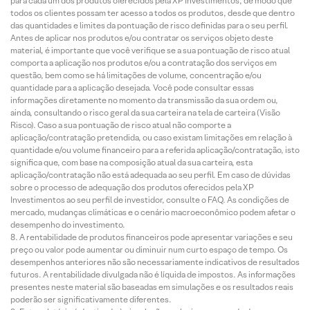
para cada um dos produtos oferecidos pela XP Investimentos, de modo que
todos os clientes possam ter acesso a todos os produtos, desde que dentro
das quantidades e limites da pontuação de risco definidas para o seu perfil.
Antes de aplicar nos produtos e/ou contratar os serviços objeto deste
material, é importante que você verifique se a sua pontuação de risco atual
comporta a aplicação nos produtos e/ou a contratação dos serviços em
questão, bem como se há limitações de volume, concentração e/ou
quantidade para a aplicação desejada. Você pode consultar essas
informações diretamente no momento da transmissão da sua ordem ou,
ainda, consultando o risco geral da sua carteira na tela de carteira (Visão
Risco). Caso a sua pontuação de risco atual não comporte a
aplicação/contratação pretendida, ou caso existam limitações em relação à
quantidade e/ou volume financeiro para a referida aplicação/contratação, isto
significa que, com base na composição atual da sua carteira, esta
aplicação/contratação não está adequada ao seu perfil. Em caso de dúvidas
sobre o processo de adequação dos produtos oferecidos pela XP
Investimentos ao seu perfil de investidor, consulte o FAQ. As condições de
mercado, mudanças climáticas e o cenário macroeconômico podem afetar o
desempenho do investimento.
A rentabilidade de produtos financeiros pode apresentar variações e seu
preço ou valor pode aumentar ou diminuir num curto espaço de tempo. Os
desempenhos anteriores não são necessariamente indicativos de resultados
futuros. A rentabilidade divulgada não é líquida de impostos. As informações
presentes neste material são baseadas em simulações e os resultados reais
poderão ser significativamente diferentes.