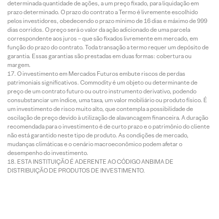
determinada quantidade de ações, a um preço fixado, para liquidação em
prazo determinado. O prazo do contrato a Termo é livremente escolhido
pelos investidores, obedecendo o prazo mínimo de 16 dias e máximo de 999
dias corridos. O preço será o valor da ação adicionado de uma parcela
correspondente aos juros – que são fixados livremente em mercado, em
função do prazo do contrato. Toda transação a termo requer um depósito de
garantia. Essas garantias são prestadas em duas formas: cobertura ou
margem.
O investimento em Mercados Futuros embute riscos de perdas
patrimoniais significativos. Commodity é um objeto ou determinante de
preço de um contrato futuro ou outro instrumento derivativo, podendo
consubstanciar um índice, uma taxa, um valor mobiliário ou produto físico. É
um investimento de risco muito alto, que contempla a possibilidade de
oscilação de preço devido à utilização de alavancagem financeira. A duração
recomendada para o investimento é de curto prazo e o patrimônio do cliente
não está garantido neste tipo de produto. As condições de mercado,
mudanças climáticas e o cenário macroeconômico podem afetar o
desempenho do investimento.
ESTA INSTITUIÇÃO É ADERENTE AO CÓDIGO ANBIMA DE
DISTRIBUIÇÃO DE PRODUTOS DE INVESTIMENTO.