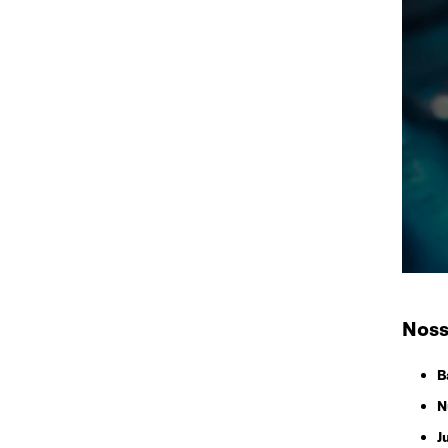
Noss
B
N
J