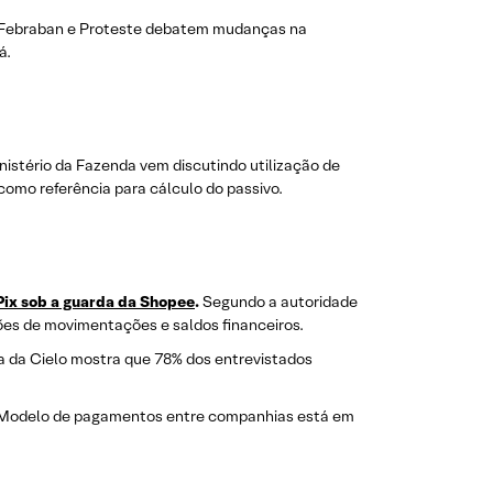
 Febraban e Proteste debatem mudanças na
á.
nistério da Fazenda vem discutindo utilização de
como referência para cálculo do passivo.
Pix sob a guarda da Shopee
.
Segundo a autoridade
ões de movimentações e saldos financeiros.
a da Cielo mostra que 78% dos entrevistados
Modelo de pagamentos entre companhias está em