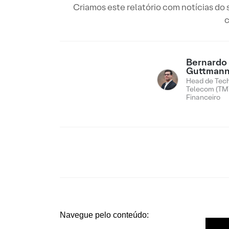
Criamos este relatório com notícias d
c
Bernardo
Guttman
Head de Tech
Telecom (TMT
Financeiro
Navegue pelo conteúdo: