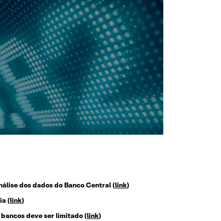
álise dos dados do Banco Central (
link
)
a (
link
)
 bancos deve ser limitado (
link
)