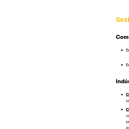
Sext
Comu
B
B
Indú
C
s
C
c
p
g