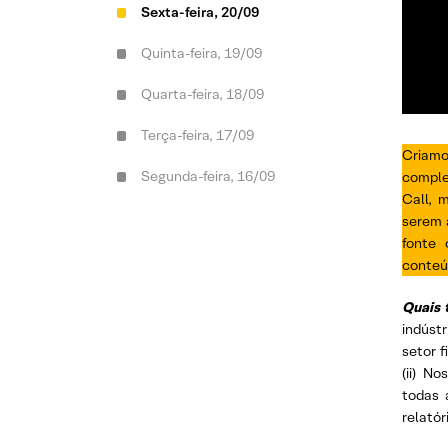
Sexta-feira, 20/09
Quinta-feira, 19/09
Quarta-feira, 18/09
Terça-feira, 17/09
Criamo
Segunda-feira, 16/09
compl
Call, 
serem a
fonte 
conteú
Quais 
indúst
setor f
(ii) N
todas 
relatór