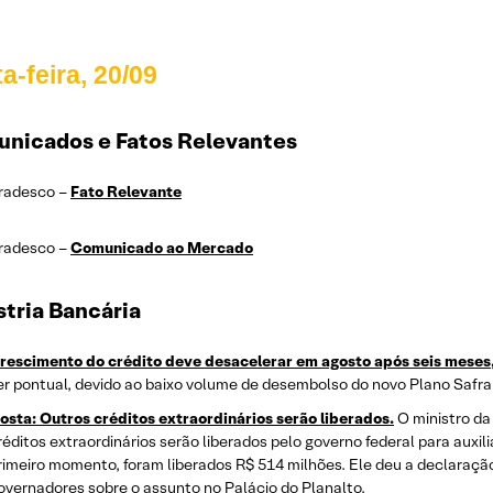
a-feira, 20/09
nicados e Fatos Relevantes
radesco –
Fato Relevante
radesco –
Comunicado ao Mercado
stria Bancária
rescimento do crédito deve desacelerar em agosto após seis meses
er pontual, devido ao baixo volume de desembolso do novo Plano Safra
osta: Outros créditos extraordinários serão liberados.
O ministro da
réditos extraordinários serão liberados pelo governo federal para aux
rimeiro momento, foram liberados R$ 514 milhões. Ele deu a declaração
overnadores sobre o assunto no Palácio do Planalto.