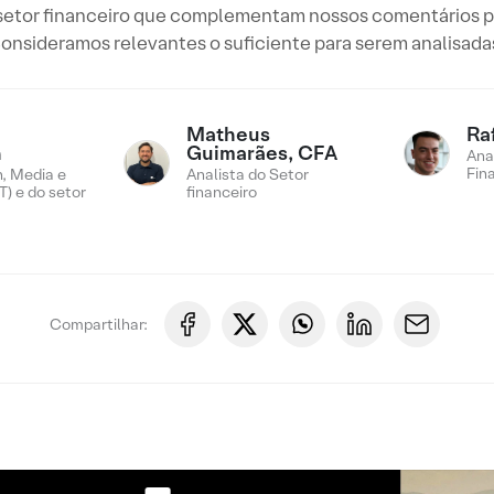
o setor financeiro que complementam nossos comentários p
onsideramos relevantes o suficiente para serem analisada
Matheus
Ra
n
Guimarães, CFA
Ana
Fin
, Media e
Analista do Setor
) e do setor
financeiro
Compartilhar: