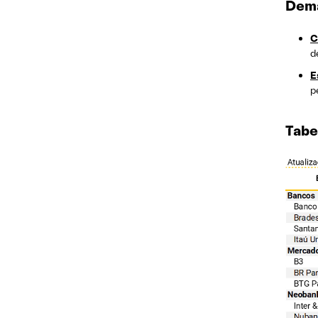
Dema
C
d
E
p
Tabe