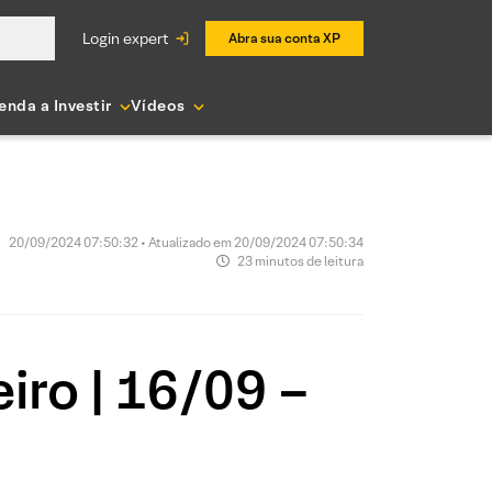
login expert
Abra sua conta XP
enda a Investir
Vídeos
20/09/2024 07:50:32 • Atualizado em 20/09/2024 07:50:34
23 minutos de leitura
iro | 16/09 –