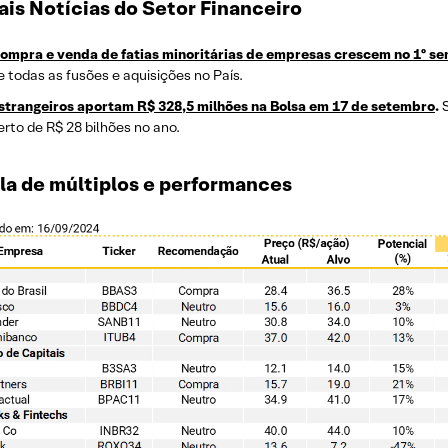
is Notícias do Setor Financeiro
ompra e venda de fatias minoritárias de empresas crescem no 1º se
e todas as fusões e aquisições no País.
strangeiros aportam R$ 328,5 milhões na Bolsa em 17 de setembro
.
erto de R$ 28 bilhões no ano.
la de múltiplos e performances