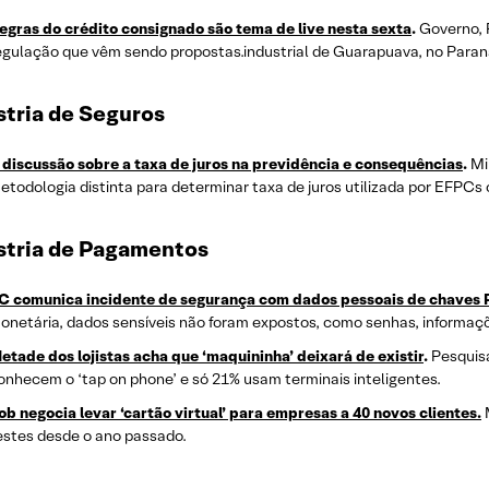
egras do crédito consignado são tema de live nesta sexta
.
Governo,
egulação que vêm sendo propostas.industrial de Guarapuava, no Paran
stria de Seguros
 discussão sobre a taxa de juros na previdência e consequências
.
Mi
etodologia distinta para determinar taxa de juros utilizada por EFPCs 
stria de Pagamentos
C comunica incidente de segurança com dados pessoais de chaves 
onetária, dados sensíveis não foram expostos, como senhas, informaç
etade dos lojistas acha que ‘maquininha’ deixará de existir
.
Pesquis
onhecem o ‘tap on phone’ e só 21% usam terminais inteligentes.
ob negocia levar ‘cartão virtual’ para empresas a 40 novos clientes.
estes desde o ano passado.