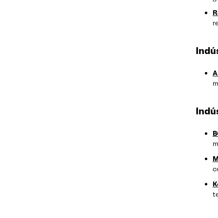
R
r
Indú
A
m
Indú
B
m
M
c
K
t