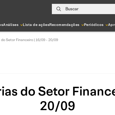
Buscar
os
Análises
Lista de ações
Recomendações
Periódicos
Apr
s do Setor Financeiro | 16/09 - 20/09
rias do Setor Finance
20/09