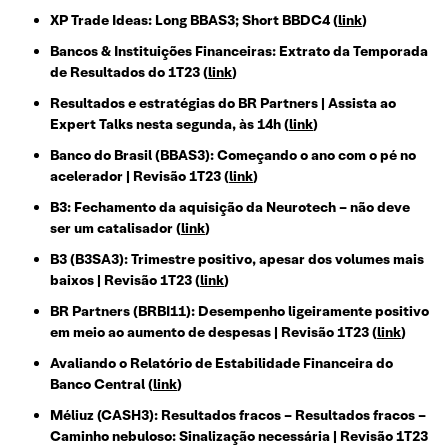
XP Trade Ideas: Long BBAS3; Short BBDC4 (
link
)
Bancos & Instituições Financeiras: Extrato da Temporada
de Resultados do 1T23 (
link
)
Resultados e estratégias do BR Partners | Assista ao
Expert Talks nesta segunda, às 14h (
link
)
Banco do Brasil (BBAS3): Começando o ano com o pé no
acelerador | Revisão 1T23 (
link
)
B3: Fechamento da aquisição da Neurotech – não deve
ser um catalisador (
link
)
B3 (B3SA3): Trimestre positivo, apesar dos volumes mais
baixos | Revisão 1T23 (
link
)
BR Partners (BRBI11): Desempenho ligeiramente positivo
em meio ao aumento de despesas | Revisão 1T23 (
link
)
Avaliando o Relatório de Estabilidade Financeira do
Banco Central (
link
)
Méliuz (CASH3): Resultados fracos – Resultados fracos –
Caminho nebuloso: Sinalização necessária | Revisão 1T23