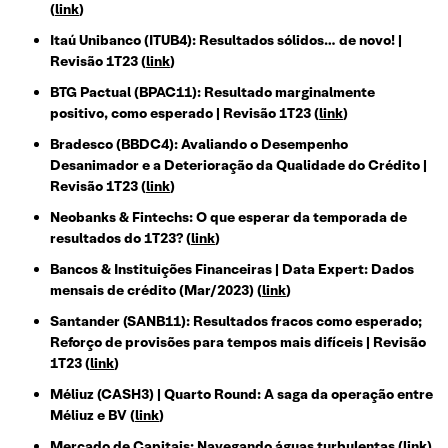
(
link
)
Itaú Unibanco (ITUB4): Resultados sólidos… de novo! |
Revisão 1T23 (
link
)
BTG Pactual (BPAC11): Resultado marginalmente
positivo, como esperado | Revisão 1T23 (
link
)
Bradesco (BBDC4): Avaliando o Desempenho
Desanimador e a Deterioração da Qualidade do Crédito |
Revisão 1T23 (
link
)
Neobanks & Fintechs: O que esperar da temporada de
resultados do 1T23? (
link
)
Bancos & Instituições Financeiras | Data Expert: Dados
mensais de crédito (Mar/2023) (
link
)
Santander (SANB11): Resultados fracos como esperado;
Reforço de provisões para tempos mais difíceis | Revisão
1T23 (
link
)
Méliuz (CASH3) | Quarto Round: A saga da operação entre
Méliuz e BV (
link
)
Mercado de Capitais: Navegando águas turbulentas (
link
)