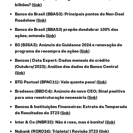
bilhões? (
link
)
Banco do Brasil (BBAS3): Principais pontos do Non-Deal
Roadshow (
link
)
Banco do Brasil (BBAS3) propõe desdobrar 100% das
ações; entenda (
link
)
B3 (B3SA3): Anúncio do Guidance 2024 e renovação do
programa de recompra de ações (
link
)
Bancos | Data Expert: Dados mensais de crédito
(Outubro/2023); Análise dos dados do Banco Central
(
link
)
BTG Pactual (BPAC11): Vale quanto pesa! (
link
)
Bradesco (BBDC4): Anúncio de novo CEO; Sinal positivo
para uma reestruturação necessária (
link
)
Bancos & Instituições Financeiras: Extrato da Temporada
de Resultados do 3T23 (
link
)
Inter & Co (INBR32): Não é roxo, mas é bonito! (
link
)
Nubank (ROXO34): Tripleta! | Revisão 3T23 (
link
)