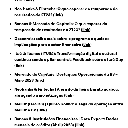
2T23 (
link
)
Neo-banks & Fintechs: O que esperar da temporada de
resultados do 2T23? (
link
)
Bancos & Mercado de Capitais: O que esperar da
temporada de resultados do 2T23? (
link
)
Desenrola: saiba mais sobre o programa e quais as
implicações para o setor financeiro
(
link
)
Itaú Unibanco (ITUB4): Transformação digital e cultural
continua sendo o pilar central; Feedback sobre o Itaú Day
(
link
)
Mercado de Capitais: Destaques Operacionais da B3 –
Maio 2023 (
link
)
Neobanks & Fintechs | A era do dinheiro barato acabou:
abraçando a monetização (
link
)
Méliuz (CASH3) | Quinto Round: A saga da operação entre
Méliuz e BV (
link
)
Bancos & Instituições Financeiras | Data Expert: Dados
mensais de crédito (Abril/2023) (
link
)