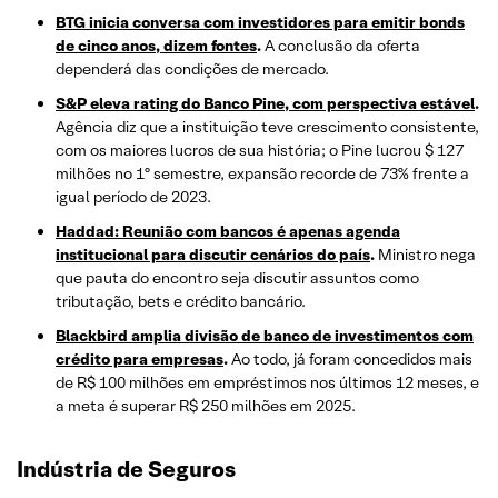
BTG inicia conversa com investidores para emitir bonds
de cinco anos, dizem fontes
.
A conclusão da oferta
dependerá das condições de mercado.
S&P eleva rating do Banco Pine, com perspectiva estável
.
Agência diz que a instituição teve crescimento consistente,
com os maiores lucros de sua história; o Pine lucrou $ 127
milhões no 1º semestre, expansão recorde de 73% frente a
igual período de 2023.
Haddad: Reunião com bancos é apenas agenda
institucional para discutir cenários do país
.
Ministro nega
que pauta do encontro seja discutir assuntos como
tributação, bets e crédito bancário.
Blackbird amplia divisão de banco de investimentos com
crédito para empresas
.
Ao todo, já foram concedidos mais
de R$ 100 milhões em empréstimos nos últimos 12 meses, e
a meta é superar R$ 250 milhões em 2025.
Indústria de Seguros