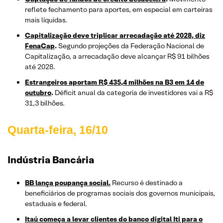
reflete fechamento para aportes, em especial em carteiras
mais líquidas.
Capitalização deve triplicar arrecadação até 2028, diz
FenaCap
.
Segundo projeções da Federação Nacional de
Capitalização, a arrecadação deve alcançar R$ 91 bilhões
até 2028.
Estrangeiros aportam R$ 435,4 milhões na B3 em 14 de
outubro
.
Déficit anual da categoria de investidores vai a R$
31,3 bilhões.
Quarta-feira, 16/10
Indústria Bancária
BB lança poupança social.
Recurso é destinado a
beneficiários de programas sociais dos governos municipais,
estaduais e federal.
Itaú começa a levar clientes do banco digital Iti para o