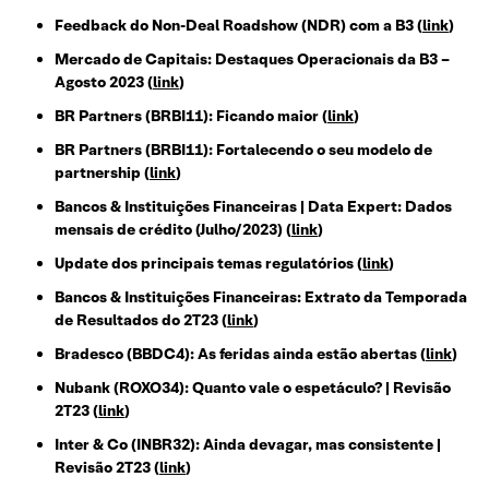
Feedback do Non-Deal Roadshow (NDR) com a B3 (
link
)
Mercado de Capitais: Destaques Operacionais da B3 –
Agosto 2023 (
link
)
BR Partners (BRBI11): Ficando maior (
link
)
BR Partners (BRBI11): Fortalecendo o seu modelo de
partnership (
link
)
Bancos & Instituições Financeiras | Data Expert: Dados
mensais de crédito (Julho/2023) (
link
)
Update dos principais temas regulatórios (
link
)
Bancos & Instituições Financeiras: Extrato da Temporada
de Resultados do 2T23 (
link
)
Bradesco (BBDC4): As feridas ainda estão abertas (
link
)
Nubank (ROXO34): Quanto vale o espetáculo? | Revisão
2T23 (
link
)
Inter & Co (INBR32): Ainda devagar, mas consistente |
Revisão 2T23 (
link
)