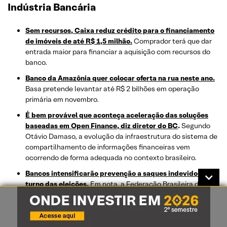
Indústria Bancária
Sem recursos, Caixa reduz crédito para o financiamento
de imóveis de até R$ 1,5 milhão.
Comprador terá que dar
entrada maior para financiar a aquisição com recursos do
banco.
Banco da Amazônia quer colocar oferta na rua neste ano.
Basa pretende levantar até R$ 2 bilhões em operação
primária em novembro.
É bem provável que aconteça aceleração das soluções
baseadas em Open Finance, diz diretor do BC
.
Segundo
Otávio Damaso, a evolução da infraestrutura do sistema de
compartilhamento de informações financeiras vem
ocorrendo de forma adequada no contexto brasileiro.
Bancos intensificarão prevenção a saques indevidos no 2º
turno das eleições.
Em nota, a Federação Brasileira de
Bancos (Febraban) afirmou que, em conjunto com a Polícia
Federal (PF) e o Banco Central, continuará adotando os
procedimentos de segurança.