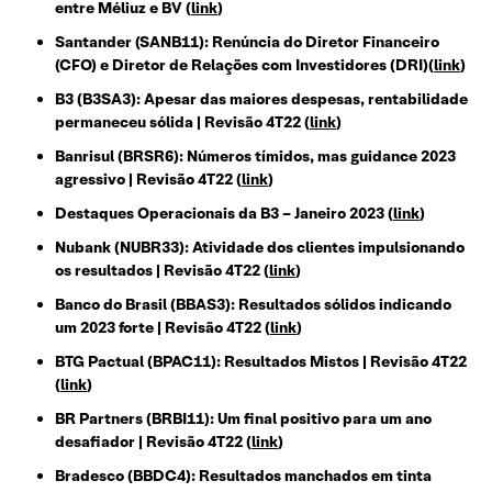
entre Méliuz e BV (
link
)
Santander (SANB11): Renúncia do Diretor Financeiro
(CFO) e Diretor de Relações com Investidores (DRI)(
link
)
B3 (B3SA3): Apesar das maiores despesas, rentabilidade
permaneceu sólida | Revisão 4T22 (
link
)
Banrisul (BRSR6): Números tímidos, mas guidance 2023
agressivo | Revisão 4T22 (
link
)
Destaques Operacionais da B3 – Janeiro 2023 (
link
)
Nubank (NUBR33): Atividade dos clientes impulsionando
os resultados | Revisão 4T22 (
link
)
Banco do Brasil (BBAS3): Resultados sólidos indicando
um 2023 forte | Revisão 4T22 (
link
)
BTG Pactual (BPAC11): Resultados Mistos | Revisão 4T22
(
link
)
BR Partners (BRBI11): Um final positivo para um ano
desafiador | Revisão 4T22 (
link
)
Bradesco (BBDC4): Resultados manchados em tinta