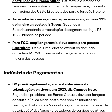
destruição do furacão Milton
.
Estimativa é inferior aos
temores iniciais sobre o impacto da tempestade, mas está
bem acima dos US$ 6 bi calculados para o furacão Helene.
Arrecadação com seguros de pessoas avança quase 19%
de janeiro a agosto, diz Susep
.
Segundo a
Superintendência, arrecadação do segmento atingiu R$
167,8 bilhões no período.
Para FGC, ampliar garantia eleva conta para poucos
usufruírem
.
Daniel Lima, diretor-executivo do fundo,
considera R$ 250 mil um montante generoso para cobrir
maioria das pessoas.
Indústria de Pagamentos
BC prevê regulamentação de stablecoins e da
tokenização de ativos para 2025, diz Campos Neto
.
Segundo o presidente do Banco Central, deve ser lançada
consulta pública ainda neste mês com as minutas de
resolução tratando da “conduta, organização e processo de
autorização” das Vasps (prestadores de serviços de ativos