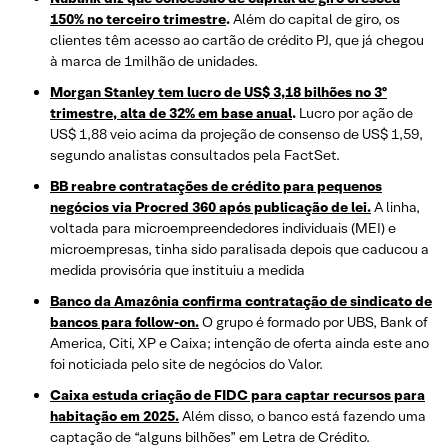
150% no terceiro trimestre
.
Além do capital de giro, os
clientes têm acesso ao cartão de crédito PJ, que já chegou
à marca de 1milhão de unidades.
Morgan Stanley tem lucro de US$ 3,18 bilhões no 3º
trimestre, alta de 32% em base anual
.
Lucro por ação de
US$ 1,88 veio acima da projeção de consenso de US$ 1,59,
segundo analistas consultados pela FactSet.
BB reabre contratações de crédito para pequenos
negócios via Procred 360 após publicação de lei.
A linha,
voltada para microempreendedores individuais (MEI) e
microempresas, tinha sido paralisada depois que caducou a
medida provisória que instituiu a medida
Banco da Amazônia confirma contratação de sindicato de
bancos para follow-on.
O grupo é formado por UBS, Bank of
America, Citi, XP e Caixa; intenção de oferta ainda este ano
foi noticiada pelo site de negócios do Valor.
Caixa estuda criação de FIDC para captar recursos para
habitação em 2025.
Além disso, o banco está fazendo uma
captação de “alguns bilhões” em Letra de Crédito.