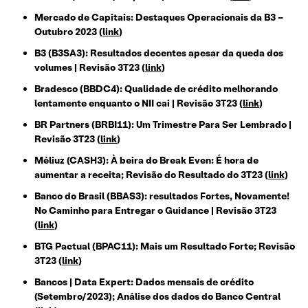
Mercado de Capitais: Destaques Operacionais da B3 –
Outubro 2023 (
link
)
B3 (B3SA3): Resultados decentes apesar da queda dos
volumes | Revisão 3T23 (
link
)
Bradesco (BBDC4): Qualidade de crédito melhorando
lentamente enquanto o NII cai | Revisão 3T23 (
link
)
BR Partners (BRBI11): Um Trimestre Para Ser Lembrado |
Revisão 3T23 (
link
)
Méliuz (CASH3): À beira do Break Even: É hora de
aumentar a receita; Revisão do Resultado do 3T23 (
link
)
Banco do Brasil (BBAS3): resultados Fortes, Novamente!
No Caminho para Entregar o Guidance | Revisão 3T23
(
link
)
BTG Pactual (BPAC11): Mais um Resultado Forte; Revisão
3T23 (
link
)
Bancos | Data Expert: Dados mensais de crédito
(Setembro/2023); Análise dos dados do Banco Central