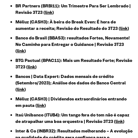
BR Partners (BRBI11): Um Trimestre Para Ser Lembrado |
Revisão 3T23 (
link
)
Méliuz (CASH3): À beira do Break Even: É hora de
aumentar a receita; Revisão do Resultado do 3T23 (
link
)
Banco do Brasil (BBAS3): resultados Fortes, Novamente!
No Caminho para Entregar o Guidance | Revisão 3T23
(
link
)
BTG Pactual (BPAC11): Mais um Resultado Forte; Revisão
3T23 (
link
)
Bancos | Data Expert: Dados mensais de crédito
(Setembro/2023); Análise dos dados do Banco Central
(
link
)
Méliuz (CASH3) | Dividendos extraordinários entrando
em pauta (
link
)
Itaú Unibanco (ITUB4): Um tango fora do tom não é capaz
de atrapalhar uma boa orquestra | Revisão 3T23 (
link
)
Inter & Co (INBR32): Resultados melhorando – A evolução
na qualidade do crédito gera confiança para o