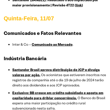
Santander (SANB11): Resultado fraco impactado por
maior provisionamento | Revisão 4T22 (
link
)
Qu
inta
-Feira, 11/07
Comunicados e Fatos Relevantes
Inter & Co –
Comunicado ao Mercado
.
Indústria Bancária
Santander Brasil aprova distribuição de JCP e divulga
valores por ação.
Os acionistas que estiverem inscritos nos
registros da companhia até o dia 19 de julho de 2024 terão
direito aos dividendos e aos JCP aprovados.
Exclusivo: BB cresce em crédito subsidiado e aposta em
capilaridade para driblar concorrência.
O Banco do Brasil
espera uma maior participação no crédito rural
subvencionado nesta safra.