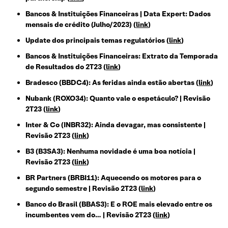
Bancos & Instituições Financeiras | Data Expert: Dados
mensais de crédito (Julho/2023) (
link
)
Update dos principais temas regulatórios (
link
)
Bancos & Instituições Financeiras: Extrato da Temporada
de Resultados do 2T23 (
link
)
Bradesco (BBDC4): As feridas ainda estão abertas (
link
)
Nubank (ROXO34): Quanto vale o espetáculo? | Revisão
2T23 (
link
)
Inter & Co (INBR32): Ainda devagar, mas consistente |
Revisão 2T23 (
link
)
B3 (B3SA3): Nenhuma novidade é uma boa notícia |
Revisão 2T23 (
link
)
BR Partners (BRBI11): Aquecendo os motores para o
segundo semestre | Revisão 2T23 (
link
)
Banco do Brasil (BBAS3): E o ROE mais elevado entre os
incumbentes vem do… | Revisão 2T23 (
link
)