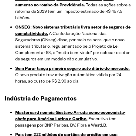
aumento no rombo da Previdência.
Todas as ações sobre a
reforma de 2019 têm um impacto estimado de R$ 497,9
bilhões.
CNSEG: Novo sistema tributário livra setor de seguros de
cumulatividade.
A Confederação Nacional das
Seguradoras (CNseg) disse, por meio de nota, que o novo
sistema tributário, regulamentado pelo Projeto de Lei
Complementar 68, é “muito bem-vindo” por colocar o setor
de seguros em um modelo não cumulativo.
Sem Parar lança primeiro seguro auto diário do mercado.
O novo produto traz ativação automática válida por 24
horas, ao custo de R$ 2,90 ao dia.
Indústria de Pagamentos
Mastercard nomeia Gustavo Arruda como economista-
chefe para América Latina e Caribe.
Executivo tem
passagens por BNP Paribas, BV, Fibra e WestLB.
País tem 212 milhões de cartões de crédito em uso;