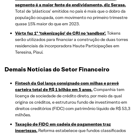
segmento é a maior fonte de endividamento, diz Serasa.
Total de ‘plásticos’ emitidos no país é mais que o dobro da
população ocupada, com movimento no primeiro trimestre
quase 15% maior do que em 2023.
Vórtx faz 1ª ‘tokenização’ de CRI no ‘sandbox’.
Tokens
serão utilizados para financiar a construção de duas torres
residenciais da incorporadora Haute Participações em
Teresina, Piauí.
Demais Notícias do Setor Financeiro
Fintech da Gol lança consignado com milhas e prevê
carteira total de R$ 1 bilhão em 5 anos.
Companhia tem
licença de sociedade de crédito direto, por meio da qual
origina os créditos, e estruturou fundo de investimento em
direitos creditórios (FIDC) com patrimônio líquido de R$ 53,3
milhões.
Taxação de FIDC em cadeia de pagamentos traz
incertezas.
Reforma estabelece que fundos classificados