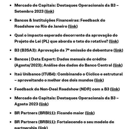
Mercado de Capitais: Destaques Operacionais da B3 –
Setembro 2023 (
link
)
Bancos & Instituições Financeiras: Feedback do
Roadshow no Rio de Janeiro (
link
)
Qual o impacto esperado decorrente da aprovação do
Projeto de Lei (PL) que aborda o teto do rotativo? (
link
)
B3 (B3SA3): Aprovação da 7° emissão de debenture (
link
)
Bancos | Data Expert: Dados mensais de crédito
(Agosto/2023); Análise dos dados do Banco Central (
link
)
Itaú Unibanco (ITUB4): Combinando o Cíclico e estrutural
– aproveitando o melhor dos dois mundos (
link
)
Feedback do Non-Deal Roadshow (NDR) com a B3 (
link
)
Mercado de Capitais: Destaques Operacionais da B3 –
Agosto 2023 (
link
)
BR Partners (BRBI11): Ficando maior (
link
)
BR Partners (BRBI11): Fortalecendo o seu modelo de
partnership (
link
)