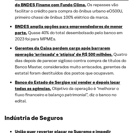
do BNDES Finame com Fundo Clima.
Os repasses vão
facilitar o crédito para compra do ônibus urbano eO500U,
primeiro chassi de ônibus 100% elétrico da marca.
BNDES amplia opções para empreendedores de menor
porte.
Quase 40% do total desembolsado pelo banco em
2023 foi para MPMEs.
Gerentes da Caixa perdem cargo após barrarem
operação ‘arriscada’ e ‘atípica’ de R$ 500 milhões.
Quatro
dias depois de parecer sigiloso contra compra de títulos do
Banco Master, considerados muito arriscados, gerentes da
estatal foram destituídos dos postos que ocupavam.
Banco do Estado de Sergipe vai vender e depois locar
todas as agências.
Objetivo da operação é “melhorar o
fluxo financeiro e balanço patrimonial”, diz o banco no
edital.
Indústria de Seguros
União quer reverter placar no Supremo e impedir