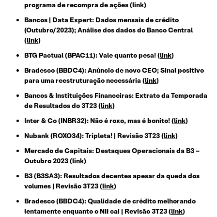
programa de recompra de ações (
link
)
Bancos | Data Expert: Dados mensais de crédito
(Outubro/2023); Análise dos dados do Banco Central
(
link
)
BTG Pactual (BPAC11): Vale quanto pesa! (
link
)
Bradesco (BBDC4): Anúncio de novo CEO; Sinal positivo
para uma reestruturação necessária (
link
)
Bancos & Instituições Financeiras: Extrato da Temporada
de Resultados do 3T23 (
link
)
Inter & Co (INBR32): Não é roxo, mas é bonito! (
link
)
Nubank (ROXO34): Tripleta! | Revisão 3T23 (
link
)
Mercado de Capitais: Destaques Operacionais da B3 –
Outubro 2023 (
link
)
B3 (B3SA3): Resultados decentes apesar da queda dos
volumes | Revisão 3T23 (
link
)
Bradesco (BBDC4): Qualidade de crédito melhorando
lentamente enquanto o NII cai | Revisão 3T23 (
link
)