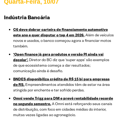
Quarta-Feira, 10/07
Indústria Bancária
C6 deve dobrar carteira de financiamento automotivo
este ano e quer disputar o top 4 em 2026.
Além de veículos
novos e usados, o banco começou agora a financiar motos
também.
‘Open finance já gera produtos e versão PJ ainda vai
decolar’.
Diretor do BC diz que ‘super apps’ são exemplos
de que ecossistema começa a dar resultados;
comunicação ainda é desafio.
BNDES disponibiliza crédito de R$ 15 bi para empresas
do RS.
Empreendimentos atendidos têm de estar na área
atingida por enchente e ter sofrido perdas.
Omni vende Trigg para DM e prevê rentabilidade recorde
no segundo semestre.
A Omni está reforçando seus canais
de distribuição, com foco em cidades médias do interior,
muitas vezes ligadas ao agronegócio.