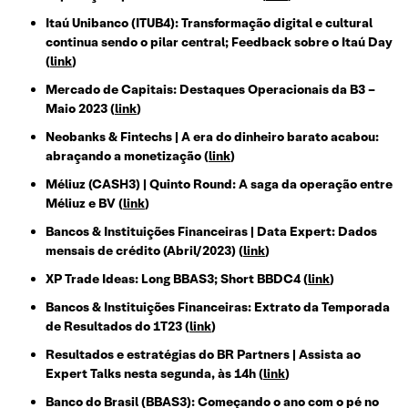
Itaú Unibanco (ITUB4): Transformação digital e cultural
continua sendo o pilar central; Feedback sobre o Itaú Day
(
link
)
Mercado de Capitais: Destaques Operacionais da B3 –
Maio 2023 (
link
)
Neobanks & Fintechs | A era do dinheiro barato acabou:
abraçando a monetização (
link
)
Méliuz (CASH3) | Quinto Round: A saga da operação entre
Méliuz e BV (
link
)
Bancos & Instituições Financeiras | Data Expert: Dados
mensais de crédito (Abril/2023) (
link
)
XP Trade Ideas: Long BBAS3; Short BBDC4 (
link
)
Bancos & Instituições Financeiras: Extrato da Temporada
de Resultados do 1T23 (
link
)
Resultados e estratégias do BR Partners | Assista ao
Expert Talks nesta segunda, às 14h (
link
)
Banco do Brasil (BBAS3): Começando o ano com o pé no