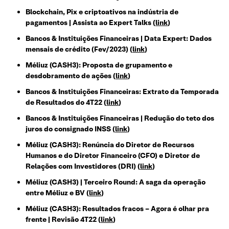
Blockchain, Pix e criptoativos na indústria de
pagamentos | Assista ao Expert Talks (
link
)
Bancos & Instituições Financeiras | Data Expert: Dados
mensais de crédito (Fev/2023) (
link
)
Méliuz (CASH3): Proposta de grupamento e
desdobramento de ações (
link
)
Bancos & Instituições Financeiras: Extrato da Temporada
de Resultados do 4T22 (
link
)
Bancos & Instituições Financeiras | Redução do teto dos
juros do consignado INSS (
link
)
Méliuz (CASH3): Renúncia do Diretor de Recursos
Humanos e do Diretor Financeiro (CFO) e Diretor de
Relações com Investidores (DRI) (
link
)
Méliuz (CASH3) | Terceiro Round: A saga da operação
entre Méliuz e BV (
link
)
Méliuz (CASH3): Resultados fracos – Agora é olhar pra
frente | Revisão 4T22 (
link
)