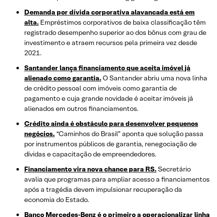
Demanda por dívida corporativa alavancada está em
alta.
Empréstimos corporativos de baixa classificação têm
registrado desempenho superior ao dos bônus com grau de
investimento e atraem recursos pela primeira vez desde
2021.
Santander lança financiamento que aceita imóvel já
alienado como garantia.
O Santander abriu uma nova linha
de crédito pessoal com imóveis como garantia de
pagamento e cuja grande novidade é aceitar imóveis já
alienados em outros financiamentos.
Crédito ainda é obstáculo para desenvolver pequenos
negócios.
“Caminhos do Brasil” aponta que solução passa
por instrumentos públicos de garantia, renegociação de
dívidas e capacitação de empreendedores.
Financiamento vira nova chance para RS.
Secretário
avalia que programas para ampliar acesso a financiamentos
após a tragédia devem impulsionar recuperação da
economia do Estado.
Banco Mercedes-Benz é o primeiro a operacionalizar linha