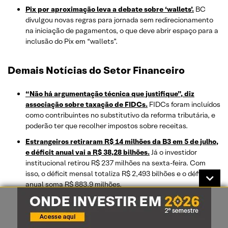
Pix por aproximação leva a debate sobre ‘wallets’.
BC
divulgou novas regras para jornada sem redirecionamento
na iniciação de pagamentos, o que deve abrir espaço para a
inclusão do Pix em “wallets”.
Demais Notícias do Setor Financeiro
“Não há argumentação técnica que justifique”, diz
associação sobre taxação de FIDCs.
FIDCs foram incluídos
como contribuintes no substitutivo da reforma tributária, e
poderão ter que recolher impostos sobre receitas.
Estrangeiros retiraram R$ 14 milhões da B3 em 5 de julho,
e déficit anual vai a R$ 38,28 bilhões.
Já o investidor
institucional retirou R$ 237 milhões na sexta-feira. Com
isso, o déficit mensal totaliza R$ 2,493 bilhões e o déficit
anual soma R$ 883,9 milhões.
Rio não tem nada contra B3, mas quer concorrência com
nova Bolsa, diz secretário.
Capital fluminense planeja
início de nova operação para o segundo semestre de 2025.