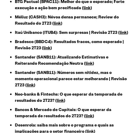
BTG Pactual (BPAC11): Melhor do que o esperado; Forte
execução e ação bem precificada (
link
)
Méliuz (CASH3): Névoa densa permanece; Review do
Resultado do 2T23 (
link
)
Itaú Unibanco (ITUB4): Sem surpresas | Revisão 2T23 (
link
)
Bradesco (BBDC4): Resultados fracos, como esperado |
Revisão 2T23 (
link
)
Santander (SANB11): Atualizando Estimativas e
Reiterando Recomendação Neutra (
link
)
Santander (SANB11): Números sem nitidez, mas o
momento operacional parece estar melhorando | Revisão
2T23 (
link
)
Neo-banks & Fintechs: O que esperar da temporada de
resultados do 2T23? (
link
)
Bancos & Mercado de Capitais: O que esperar da
temporada de resultados do 2T23? (
link
)
Desenrola: saiba mais sobre o programa e quais as
implicações para o setor financeiro
(
link
)