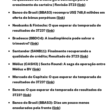
crescimento da carteira | Revisão 3T23 (
link
)
Banco do Brasil (BBAS3) recompra US$ 748,6 milhões em
oferta de bônus perpétuos (
link
)
Neobanks & Fintechs: O que esperar da temporada de
resultados do 3T23? (
link
)
Bradesco (BBDC4): A inadimplência pode salvar o
trimestre? (
link
)
Santander (SANB11): Finalmente recuperando a
qualidade de crédito; Resultado do 3T23 (
link
)
Méliuz (CASH3) | Sexto Round: A saga da operação entre
Méliuz e BV (
link
)
Mercado de Capitais: O que esperar da temporada de
resultados do 3T23? (
link
)
Bancos: O que esperar da temporada de resultados do
3T23? (
link
)
Banco do Brasil (BBAS3): Dias um pouco menos
ensolarados pela frente (
link
)