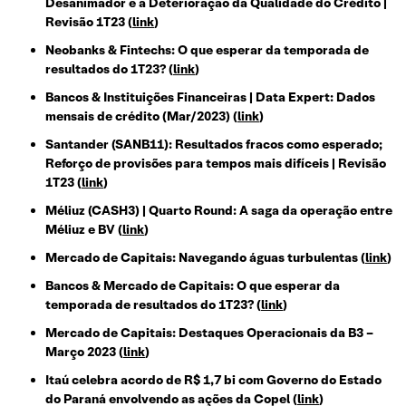
Desanimador e a Deterioração da Qualidade do Crédito |
Revisão 1T23 (
link
)
Neobanks & Fintechs: O que esperar da temporada de
resultados do 1T23? (
link
)
Bancos & Instituições Financeiras | Data Expert: Dados
mensais de crédito (Mar/2023) (
link
)
Santander (SANB11): Resultados fracos como esperado;
Reforço de provisões para tempos mais difíceis | Revisão
1T23 (
link
)
Méliuz (CASH3) | Quarto Round: A saga da operação entre
Méliuz e BV (
link
)
Mercado de Capitais: Navegando águas turbulentas (
link
)
Bancos & Mercado de Capitais: O que esperar da
temporada de resultados do 1T23? (
link
)
Mercado de Capitais: Destaques Operacionais da B3 –
Março 2023 (
link
)
Itaú celebra acordo de R$ 1,7 bi com Governo do Estado
do Paraná envolvendo as ações da Copel (
link
)