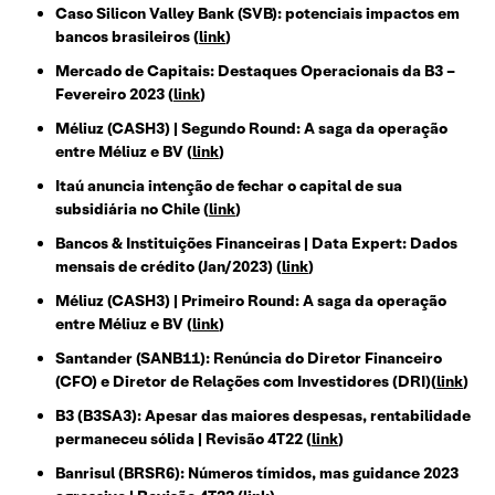
Caso Silicon Valley Bank (SVB): potenciais impactos em
bancos brasileiros (
link
)
Mercado de Capitais: Destaques Operacionais da B3 –
Fevereiro 2023 (
link
)
Méliuz (CASH3) | Segundo Round: A saga da operação
entre Méliuz e BV (
link
)
Itaú anuncia intenção de fechar o capital de sua
subsidiária no Chile (
link
)
Bancos & Instituições Financeiras | Data Expert: Dados
mensais de crédito (Jan/2023) (
link
)
Méliuz (CASH3) | Primeiro Round: A saga da operação
entre Méliuz e BV (
link
)
Santander (SANB11): Renúncia do Diretor Financeiro
(CFO) e Diretor de Relações com Investidores (DRI)(
link
)
B3 (B3SA3): Apesar das maiores despesas, rentabilidade
permaneceu sólida | Revisão 4T22 (
link
)
Banrisul (BRSR6): Números tímidos, mas guidance 2023