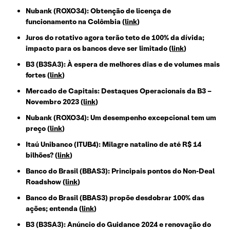
Nubank (ROXO34): Obtenção de licença de
funcionamento na Colômbia (
link
)
Juros do rotativo agora terão teto de 100% da dívida;
impacto para os bancos deve ser limitado (
link
)
B3 (B3SA3): À espera de melhores dias e de volumes mais
fortes (
link
)
Mercado de Capitais: Destaques Operacionais da B3 –
Novembro 2023 (
link
)
Nubank (ROXO34): Um desempenho excepcional tem um
preço (
link
)
Itaú Unibanco (ITUB4): Milagre natalino de até R$ 14
bilhões? (
link
)
Banco do Brasil (BBAS3): Principais pontos do Non-Deal
Roadshow (
link
)
Banco do Brasil (BBAS3) propõe desdobrar 100% das
ações; entenda (
link
)
B3 (B3SA3): Anúncio do Guidance 2024 e renovação do