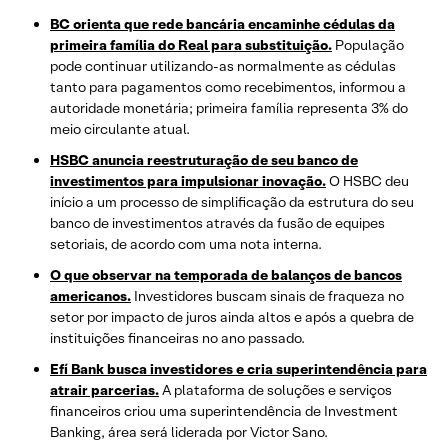
BC orienta que rede bancária encaminhe cédulas da
primeira família do Real para substituição.
População
pode continuar utilizando-as normalmente as cédulas
tanto para pagamentos como recebimentos, informou a
autoridade monetária; primeira família representa 3% do
meio circulante atual.
HSBC anuncia reestruturação de seu banco de
investimentos para impulsionar inovação.
O HSBC deu
início a um processo de simplificação da estrutura do seu
banco de investimentos através da fusão de equipes
setoriais, de acordo com uma nota interna.
O que observar na temporada de balanços de bancos
americanos.
Investidores buscam sinais de fraqueza no
setor por impacto de juros ainda altos e após a quebra de
instituições financeiras no ano passado.
Efí Bank busca investidores e cria superintendência para
atrair parcerias.
A plataforma de soluções e serviços
financeiros criou uma superintendência de Investment
Banking, área será liderada por Victor Sano.