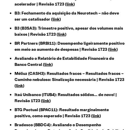
acelerador | Revisão 1T23 (
link
)
B3: Fechamento da aquisição da Neurotech – não deve
ser um catalisador (
link
)
B3 (B3SA3): Trimestre positivo, apesar dos volumes mais
baixos | Revisão 1T23 (
link
)
BR Partners (BRBI11): Desempenho ligeiramente positivo
em meio ao aumento de despesas | Revisão 1T23 (
link
)
Avaliando o Relatório de Estabilidade Financeira do
Banco Central (
link
)
Méliuz (CASH3): Resultados fracos – Resultados fracos –
Caminho nebuloso: Sinalização necessária | Revisão 1T23
(
link
)
Itaú Unibanco (ITUB4): Resultados sólidos… de novo! |
Revisão 1T23 (
link
)
BTG Pactual (BPAC11): Resultado marginalmente
positivo, como esperado | Revisão 1T23 (
link
)
Bradesco (BBDC4): Avaliando o Desempenho